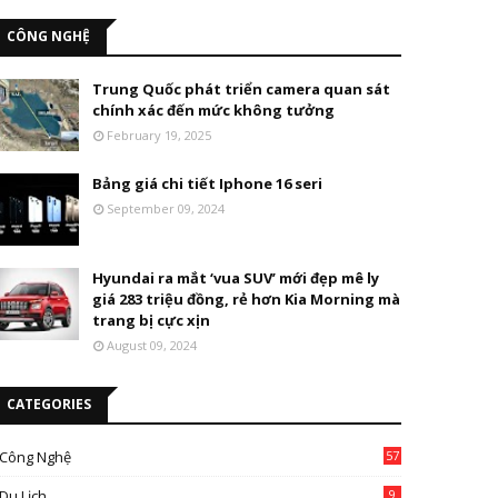
CÔNG NGHỆ
Trung Quốc phát triển camera quan sát
chính xác đến mức không tưởng
February 19, 2025
Bảng giá chi tiết Iphone 16 seri
September 09, 2024
Hyundai ra mắt ‘vua SUV’ mới đẹp mê ly
giá 283 triệu đồng, rẻ hơn Kia Morning mà
trang bị cực xịn
August 09, 2024
CATEGORIES
Công Nghệ
57
Du Lịch
9