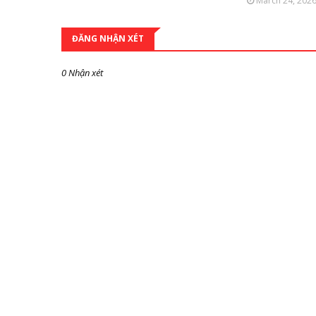
March 24, 202
ĐĂNG NHẬN XÉT
0 Nhận xét