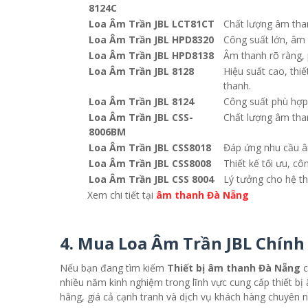
8124C
Loa Âm Trần JBL LCT81CT
Chất lượng âm tha
Loa Âm Trần JBL HPD8320
Công suất lớn, âm
Loa Âm Trần JBL HPD8138
Âm thanh rõ ràng, 
Loa Âm Trần JBL 8128
Hiệu suất cao, thi
thanh.
Loa Âm Trần JBL 8124
Công suất phù hợp
Loa Âm Trần JBL CSS-
Chất lượng âm than
8006BM
Loa Âm Trần JBL CSS8018
Đáp ứng nhu cầu âm
Loa Âm Trần JBL CSS8008
Thiết kế tối ưu, cô
Loa Âm Trần JBL CSS 8004
Lý tưởng cho hệ th
Xem chi tiết tại
âm thanh Đà Nẵng
4. Mua Loa Âm Trần JBL Chín
Nếu bạn đang tìm kiếm
Thiết bị âm thanh Đà Nẵng
c
nhiều năm kinh nghiệm trong lĩnh vực cung cấp thiết 
hãng, giá cả cạnh tranh và dịch vụ khách hàng chuyên n