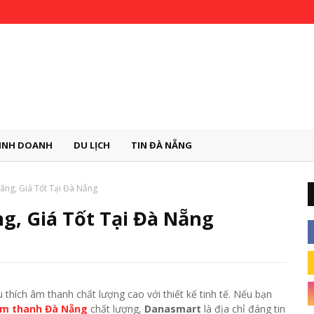
INH DOANH
DU LỊCH
TIN ĐÀ NẴNG
ãng, Giá Tốt Tại Đà Nẵng
g, Giá Tốt Tại Đà Nẵng
thích âm thanh chất lượng cao với thiết kế tinh tế. Nếu bạn
 âm thanh Đà Nẵng
chất lượng,
Danasmart
là địa chỉ đáng tin