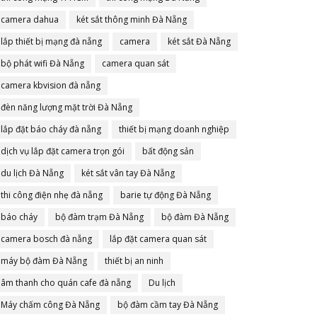
camera dahua
két sắt thông minh Đà Nẵng
lắp thiết bị mạng đà nẵng
camera
két sắt Đà Nẵng
bộ phát wifi Đà Nẵng
camera quan sát
camera kbvision đà nẵng
đèn năng lượng mặt trời Đà Nẵng
lắp đặt báo cháy đà nẵng
thiết bị mạng doanh nghiệp
dịch vụ lắp đặt camera trọn gói
bất động sản
du lịch Đà Nẵng
két sắt vân tay Đà Nẵng
thi công điện nhẹ đà nẵng
barie tự động Đà Nẵng
báo cháy
bộ đàm trạm Đà Nẵng
bộ đàm Đà Nẵng
camera bosch đà nẵng
lắp đặt camera quan sát
máy bộ đàm Đà Nẵng
thiết bị an ninh
âm thanh cho quán cafe đà nẵng
Du lịch
Máy chấm công Đà Nẵng
bộ đàm cầm tay Đà Nẵng