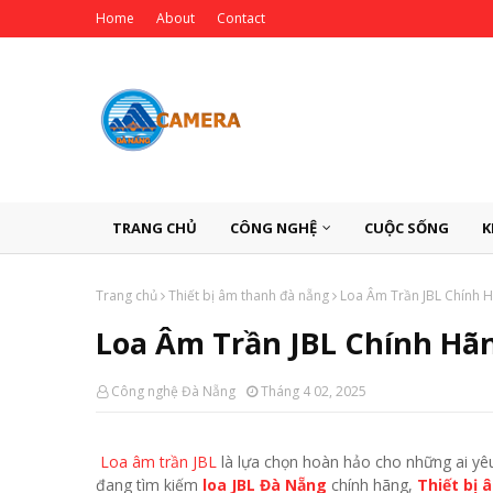
Home
About
Contact
TRANG CHỦ
CÔNG NGHỆ
CUỘC SỐNG
K
Trang chủ
Thiết bị âm thanh đà nẵng
Loa Âm Trần JBL Chính H
Loa Âm Trần JBL Chính Hãn
Công nghệ Đà Nẵng
Tháng 4 02, 2025
Loa âm trần JBL
là lựa chọn hoàn hảo cho những ai yêu 
đang tìm kiếm
loa JBL Đà Nẵng
chính hãng,
Thiết bị