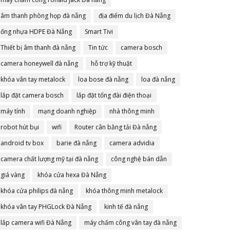
âm thanh phòng họp đà nẵng
địa điểm du lịch Đà Nẵng
ống nhựa HDPE Đà Nẵng
Smart Tivi
Thiết bị âm thanh đà nẵng
Tin tức
camera bosch
camera honeywell đà nẵng
hỗ trợ kỹ thuật
khóa vân tay metalock
loa bose đà nẵng
loa đà nẵng
lắp đặt camera bosch
lắp đặt tổng đài điện thoại
máy tính
mạng doanh nghiệp
nhà thông minh
robot hút bụi
wifi
Router cân bằng tải Đà nẵng
android tv box
barie đà nẵng
camera advidia
camera chất lượng mỹ tại đà nẵng
công nghệ bán dẫn
giá vàng
khóa cửa hexa Đà Nẵng
khóa cửa philips đà nẵng
khóa thông minh metalock
khóa vân tay PHGLock Đà Nẵng
kinh tế đà nẵng
lắp camera wifi Đà Nẵng
máy chấm công vân tay đà nẵng