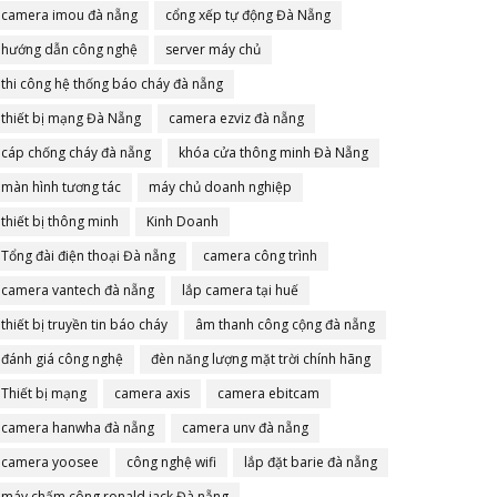
camera imou đà nẵng
cổng xếp tự động Đà Nẵng
hướng dẫn công nghệ
server máy chủ
thi công hệ thống báo cháy đà nẵng
thiết bị mạng Đà Nẵng
camera ezviz đà nẵng
cáp chống cháy đà nẵng
khóa cửa thông minh Đà Nẵng
màn hình tương tác
máy chủ doanh nghiệp
thiết bị thông minh
Kinh Doanh
Tổng đài điện thoại Đà nẵng
camera công trình
camera vantech đà nẵng
lắp camera tại huế
thiết bị truyền tin báo cháy
âm thanh công cộng đà nẵng
đánh giá công nghệ
đèn năng lượng mặt trời chính hãng
Thiết bị mạng
camera axis
camera ebitcam
camera hanwha đà nẵng
camera unv đà nẵng
camera yoosee
công nghệ wifi
lắp đặt barie đà nẵng
máy chấm công ronald jack Đà nẵng