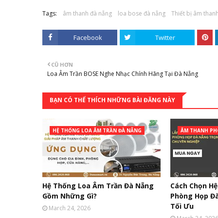
Tags:
âm thanh đà nẵng
loa bose đà nẵng
Thiết bị âm than
Facebook
Twitter
CŨ HƠN
Loa Âm Trần BOSE Nghe Nhạc Chính Hãng Tại Đà Nẵng
BẠN CÓ THỂ THÍCH NHỮNG BÀI ĐĂNG NÀY
HỆ THỐNG LOA ÂM TRẦN ĐÀ NẴNG
ÂM THANH PH
Hệ Thống Loa Âm Trần Đà Nẵng
Cách Chọn H
Gồm Những Gì?
Phòng Họp Đ
Tối Ưu
March 24, 2026