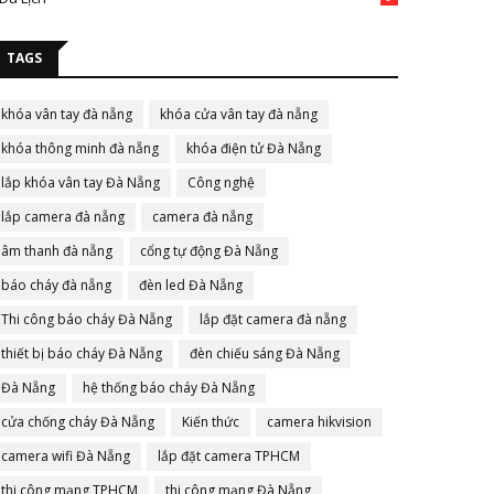
TAGS
khóa vân tay đà nẵng
khóa cửa vân tay đà nẵng
khóa thông minh đà nẵng
khóa điện tử Đà Nẵng
lắp khóa vân tay Đà Nẵng
Công nghệ
lắp camera đà nẵng
camera đà nẵng
âm thanh đà nẵng
cổng tự động Đà Nẵng
báo cháy đà nẵng
đèn led Đà Nẵng
Thi công báo cháy Đà Nẵng
lắp đặt camera đà nẵng
thiết bị báo cháy Đà Nẵng
đèn chiếu sáng Đà Nẵng
Đà Nẵng
hệ thống báo cháy Đà Nẵng
cửa chống cháy Đà Nẵng
Kiến thức
camera hikvision
camera wifi Đà Nẵng
lắp đặt camera TPHCM
thi công mạng TPHCM
thi công mạng Đà Nẵng