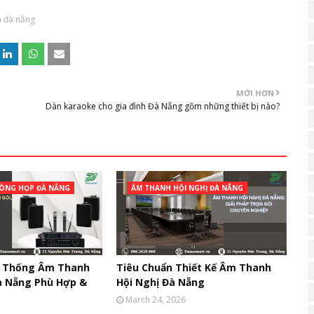
h đà nẵng
MỚI HƠN
Dàn karaoke cho gia đình Đà Nẵng gồm những thiết bị nào?
ÒNG HỌP ĐÀ NẴNG
ÂM THANH HỘI NGHỊ ĐÀ NẴNG
ệ Thống Âm Thanh
Tiêu Chuẩn Thiết Kế Âm Thanh
à Nẵng Phù Hợp &
Hội Nghị Đà Nẵng
March 24, 2026