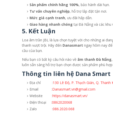
Sản phẩm chính hãng 100%
, bảo hành dài hạn.
Tư vấn chuyên nghiệp
, hỗ trợ lắp đặt tận nơi.
Mức giá cạnh tranh
, ưu đãi hấp dẫn.
Giao hàng nhanh chóng
tại Đà Nẵng và các khu v
5. Kết Luận
Loa âm trần JBL là lựa chọn tuyệt vời cho những ai đa
thanh vượt trội. Hãy đến
Danasmart
ngay hôm nay để t
cầu của bạn.
Nếu bạn có bất kỳ câu hỏi nào về
âm thanh Đà Nẵng
luôn sẵn sàng hỗ trợ bạn chọn được sản phẩm phù hợp 
Thông tin liên hệ Dana Smart
Địa chỉ :
130 Lê Độ, P. Thạch Gián, Q. Thanh 
Email :
Danasmart.vn@gmail.com
Website :
https://danasmart.vn/
Điện thoại :
0862020068
Zalo :
086.2020.068