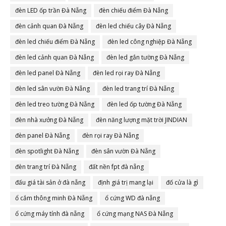
đèn LED ốp trần Đà Nẵng
đèn chiếu điểm Đà Nẵng
đèn cảnh quan Đà Nẵng
đèn led chiếu cây Đà Nẵng
đèn led chiếu điểm Đà Nẵng
đèn led công nghiệp Đà Nẵng
đèn led cảnh quan Đà Nẵng
đèn led gắn tường Đà Nẵng
đèn led panel Đà Nẵng
đèn led rọi ray Đà Nẵng
đèn led sân vườn Đà Nẵng
đèn led trang trí Đà Nẵng
đèn led treo tường Đà Nẵng
đèn led ốp tường Đà Nẵng
đèn nhà xưởng Đà Nẵng
đèn năng lượng mặt trời JINDIAN
đèn panel Đà Nẵng
đèn rọi ray Đà Nẵng
đèn spotlight Đà Nẵng
đèn sân vườn Đà Nẵng
đèn trang trí Đà Nẵng
đất nền fpt đà nẵng
đấu giá tài sản ở đà nẵng
định giá trị mang lại
đố cửa là gì
ổ cắm thông minh Đà Nẵng
ổ cứng WD đà nẵng
ổ cứng máy tính đà nẵng
ổ cứng mạng NAS Đà Nẵng