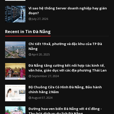
Vì sao hệ thống Server doanh nghiệp hay gián
đoạn?
July 27, 2026
Recent in Tin Đà Nẵng
Chi tiết 19 xã, phường và đặc khu của TP Đà
Nẵng
April 20, 2025
Đà Nẵng tăng cường kết nối hợp tác kinh tế,
văn hóa, giáo dục với các địa phương Thái Lan
September 27, 2024
Bộ Chuông Cửa Có Hình Đà Nẵng, Bảo hành
chính hãng 2 Năm
August 07, 2024
Đường hoa ven biển Đà Nẵng với 4 tỉ đồng -
Thu hút dịch vụ du lịch Đà Nẵng