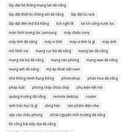
lắp đặt hệ thống mạng lan đà nẵng
lắp đặt thiết bị chống sét đà nẵng
lắp đặt tủ rack
lắp đặt đèn led Đà Nẵng
lịch nghỉ lễ
lợi ích uống nước lọc
màn hình tương tác samsung
máy chiếu sony
máy tính đà nẵng
máy vi tính
máy vi tính là gì
máy ảnh
mô hình osi
mạng cục bộ đà nẵng
mạng lan đà nẵng
mạng nội bộ đà nẵng
mạng văn phòng
mạng wan đà nẵng
mạng wifi đà nẵng
mỹ áp thuế việt nam
nhà thông minh Rạng Đông
photoshop
pháo hoa đà nẵng
pháp luật
phòng cháy chữa cháy
phụ kiện kết nối
quãng trường đà nẵng
remote dektop
router
sinh trắc học là gì
sông hàn
sản phẩm điện nhẹ
sập cầu châu phong
sở tài nguyên môi trường đà nẵng
thi công bãi tiếp địa đà nẵng