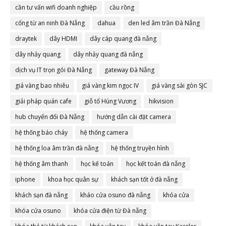
cần tư vấn wifi doanh nghiệp
cầu rồng
cổng từ an ninh Đà Nẵng
dahua
den led âm trần Đà Nẵng
draytek
dây HDMI
dây cáp quang đà nẵng
dây nhảy quang
dây nhảy quang đà nẵng
dịch vụ IT trọn gói Đà Nẵng
gateway Đà Nẵng
giá vàng bao nhiêu
giá vàng kim ngọc IV
giá vàng sài gòn SJC
giải pháp quán cafe
giỗ tổ Hùng Vương
hikvision
hub chuyển đổi Đà Nẵng
hướng dẫn cài đặt camera
hệ thống báo cháy
hệ thống camera
hệ thống loa âm trần đà nẵng
hệ thống truyền hình
hệ thống âm thanh
học kế toán
học kết toán đà nẵng
iphone
khoa học quân sự
khách sạn tốt ở đà nẵng
khách sạn đà nẵng
kháo cửa osuno đà nẵng
khóa cửa
khóa cửa osuno
khóa cửa điện từ Đà nẵng