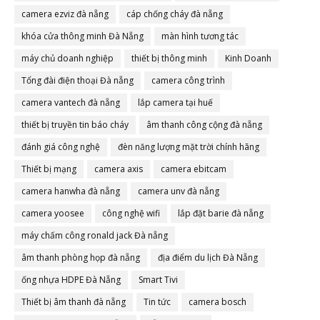
camera ezviz đà nẵng
cáp chống cháy đà nẵng
khóa cửa thông minh Đà Nẵng
màn hình tương tác
máy chủ doanh nghiệp
thiết bị thông minh
Kinh Doanh
Tổng đài điện thoại Đà nẵng
camera công trình
camera vantech đà nẵng
lắp camera tại huế
thiết bị truyền tin báo cháy
âm thanh công cộng đà nẵng
đánh giá công nghệ
đèn năng lượng mặt trời chính hãng
Thiết bị mạng
camera axis
camera ebitcam
camera hanwha đà nẵng
camera unv đà nẵng
camera yoosee
công nghệ wifi
lắp đặt barie đà nẵng
máy chấm công ronald jack Đà nẵng
âm thanh phòng họp đà nẵng
địa điểm du lịch Đà Nẵng
ống nhựa HDPE Đà Nẵng
Smart Tivi
Thiết bị âm thanh đà nẵng
Tin tức
camera bosch