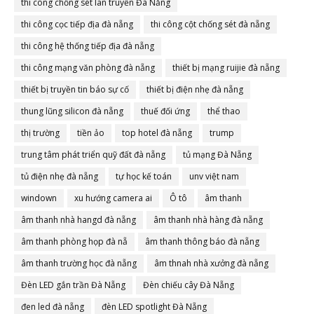
thi công chống sét lan truyền Đà Nẵng
thi công cọc tiếp địa đà nẵng
thi công cột chống sét đà nẵng
thi công hệ thống tiếp địa đà nẵng
thi công mạng văn phòng đà nẵng
thiết bị mạng ruijie đà nẵng
thiết bị truyền tin báo sự cố
thiết bị điện nhẹ đà nẵng
thung lũng silicon đà nẵng
thuế đối ứng
thể thao
thị trường
tiền ảo
top hotel đà nẵng
trump
trung tâm phát triển quỹ đất đà nẵng
tủ mạng Đà Nẵng
tủ điện nhẹ đà nẵng
tự học kế toán
unv việt nam
windown
xu hướng camera ai
Ô tô
âm thanh
âm thanh nhà hangd đà nẵng
âm thanh nhà hàng đà nẵng
âm thanh phòng họp đà nẵ
âm thanh thông báo đà nẵng
âm thanh trường học đà nẵng
âm thnah nhà xưởng đà nẵng
Đèn LED gắn trần Đà Nẵng
Đèn chiếu cây Đà Nẵng
đen led đà nẵng
đèn LED spotlight Đà Nẵng