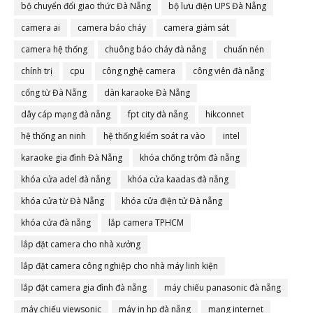
bộ chuyển đổi giao thức Đà Nẵng
bộ lưu điện UPS Đà Nẵng
camera ai
camera báo cháy
camera giám sát
camera hệ thống
chuông báo cháy đà nẵng
chuẩn nén
chính trị
cpu
công nghệ camera
công viên đà nẵng
cổng từ Đà Nẵng
dàn karaoke Đà Nẵng
dây cáp mạng đà nẵng
fpt city đà nẵng
hikconnet
hệ thống an ninh
hệ thống kiểm soát ra vào
intel
karaoke gia đình Đà Nẵng
khóa chống trộm đà nẵng
khóa cửa adel đà nẵng
khóa cửa kaadas đà nẵng
khóa cửa từ Đà Nẵng
khóa cửa điện tử Đà nẵng
khóa cửa đà nẵng
lắp camera TPHCM
lắp đặt camera cho nhà xưởng
lắp đặt camera công nghiệp cho nhà máy linh kiện
lắp đặt camera gia đình đà nẵng
máy chiếu panasonic đà nẵng
máy chiếu viewsonic
máy in hp đà nẵng
mạng internet