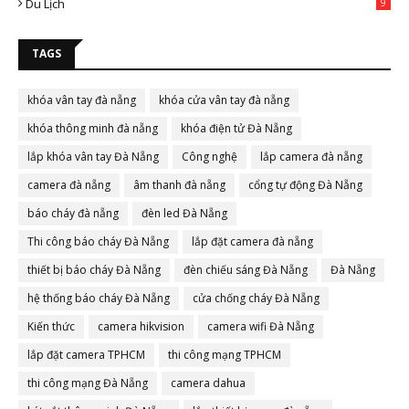
Du Lịch
9
TAGS
khóa vân tay đà nẵng
khóa cửa vân tay đà nẵng
khóa thông minh đà nẵng
khóa điện tử Đà Nẵng
lắp khóa vân tay Đà Nẵng
Công nghệ
lắp camera đà nẵng
camera đà nẵng
âm thanh đà nẵng
cổng tự động Đà Nẵng
báo cháy đà nẵng
đèn led Đà Nẵng
Thi công báo cháy Đà Nẵng
lắp đặt camera đà nẵng
thiết bị báo cháy Đà Nẵng
đèn chiếu sáng Đà Nẵng
Đà Nẵng
hệ thống báo cháy Đà Nẵng
cửa chống cháy Đà Nẵng
Kiến thức
camera hikvision
camera wifi Đà Nẵng
lắp đặt camera TPHCM
thi công mạng TPHCM
thi công mạng Đà Nẵng
camera dahua