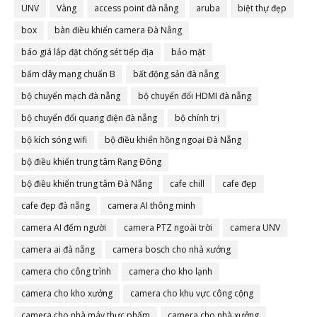
UNV
Vàng
access point đà nẵng
aruba
biệt thự đẹp
box
bàn điều khiển camera Đà Nẵng
báo giá lắp đặt chống sét tiếp địa
bảo mật
bấm dây mạng chuẩn B
bất động sản đà nẵng
bộ chuyển mạch đà nẵng
bộ chuyển đổi HDMI đà nẵng
bộ chuyển đổi quang điện đà nẵng
bộ chính trị
bộ kích sóng wifi
bộ điều khiển hồng ngoại Đà Nẵng
bộ điều khiển trung tâm Rạng Đông
bộ điều khiển trung tâm Đà Nẵng
cafe chill
cafe đẹp
cafe đẹp đà nẵng
camera AI thông minh
camera AI đếm người
camera PTZ ngoài trời
camera UNV
camera ai đà nẵng
camera bosch cho nhà xưởng
camera cho công trình
camera cho kho lạnh
camera cho kho xưởng
camera cho khu vực công cộng
camera cho nhà máy thực phẩm
camera cho nhà xưởng