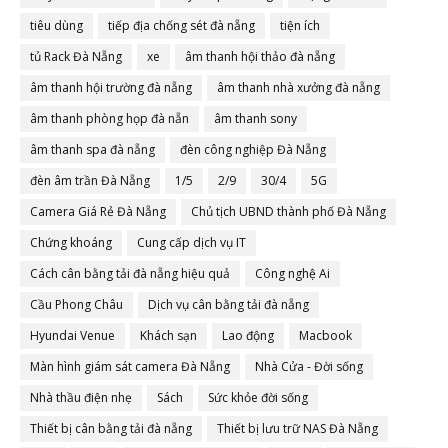
tiêu dùng
tiếp địa chống sét đà nẵng
tiện ích
tủ Rack Đà Nẵng
xe
âm thanh hội thảo đà nẵng
âm thanh hội trường đà nẵng
âm thanh nhà xưởng đà nẵng
âm thanh phòng họp đà nẵn
âm thanh sony
âm thanh spa đà nẵng
đèn công nghiệp Đà Nẵng
đèn âm trần Đà Nẵng
1/5
2/9
30/4
5G
Camera Giá Rẻ Đà Nẵng
Chủ tịch UBND thành phố Đà Nẵng
Chứng khoáng
Cung cấp dịch vụ IT
Cách cân bằng tải đà nẵng hiệu quả
Công nghệ Ai
Cầu Phong Châu
Dịch vụ cân bằng tải đà nẵng
Hyundai Venue
Khách sạn
Lao động
Macbook
Màn hình giám sát camera Đà Nẵng
Nhà Cửa - Đời sống
Nhà thầu điện nhẹ
Sách
Sức khỏe đời sống
Thiết bị cân bằng tải đà nẵng
Thiết bị lưu trữ NAS Đà Nẵng