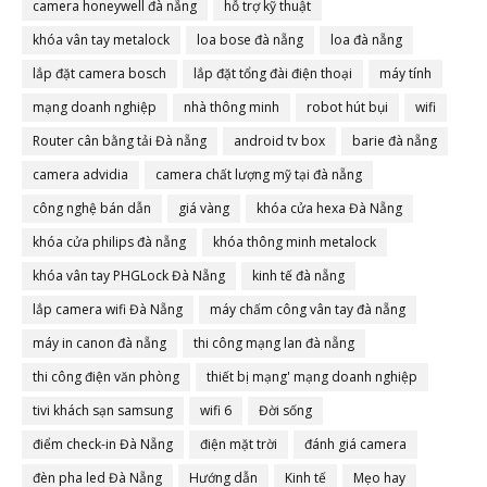
camera honeywell đà nẵng
hỗ trợ kỹ thuật
khóa vân tay metalock
loa bose đà nẵng
loa đà nẵng
lắp đặt camera bosch
lắp đặt tổng đài điện thoại
máy tính
mạng doanh nghiệp
nhà thông minh
robot hút bụi
wifi
Router cân bằng tải Đà nẵng
android tv box
barie đà nẵng
camera advidia
camera chất lượng mỹ tại đà nẵng
công nghệ bán dẫn
giá vàng
khóa cửa hexa Đà Nẵng
khóa cửa philips đà nẵng
khóa thông minh metalock
khóa vân tay PHGLock Đà Nẵng
kinh tế đà nẵng
lắp camera wifi Đà Nẵng
máy chấm công vân tay đà nẵng
máy in canon đà nẵng
thi công mạng lan đà nẵng
thi công điện văn phòng
thiết bị mạng' mạng doanh nghiệp
tivi khách sạn samsung
wifi 6
Đời sống
điểm check-in Đà Nẵng
điện mặt trời
đánh giá camera
đèn pha led Đà Nẵng
Hướng dẫn
Kinh tế
Mẹo hay