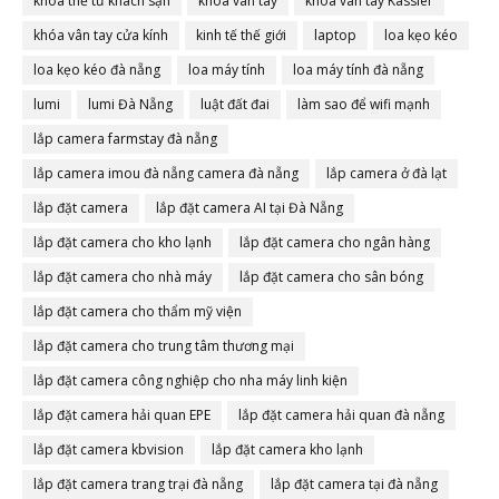
khóa thẻ từ khách sạn
khóa vân tay
khóa vân tay Kassler
khóa vân tay cửa kính
kinh tế thế giới
laptop
loa kẹo kéo
loa kẹo kéo đà nẵng
loa máy tính
loa máy tính đà nẵng
lumi
lumi Đà Nẵng
luật đất đai
làm sao để wifi mạnh
lắp camera farmstay đà nẵng
lắp camera imou đà nẵng camera đà nẵng
lắp camera ở đà lạt
lắp đặt camera
lắp đặt camera AI tại Đà Nẵng
lắp đặt camera cho kho lạnh
lắp đặt camera cho ngân hàng
lắp đặt camera cho nhà máy
lắp đặt camera cho sân bóng
lắp đặt camera cho thẩm mỹ viện
lắp đặt camera cho trung tâm thương mại
lắp đặt camera công nghiệp cho nha máy linh kiện
lắp đặt camera hải quan EPE
lắp đặt camera hải quan đà nẵng
lắp đặt camera kbvision
lắp đặt camera kho lạnh
lắp đặt camera trang trại đà nẵng
lắp đặt camera tại đà nẵng