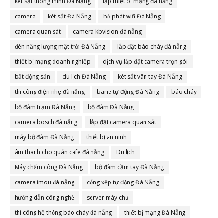
két sắt thông minh Đà Nẵng
lắp thiết bị mạng đà nẵng
camera
két sắt Đà Nẵng
bộ phát wifi Đà Nẵng
camera quan sát
camera kbvision đà nẵng
đèn năng lượng mặt trời Đà Nẵng
lắp đặt báo cháy đà nẵng
thiết bị mạng doanh nghiệp
dịch vụ lắp đặt camera trọn gói
bất động sản
du lịch Đà Nẵng
két sắt vân tay Đà Nẵng
thi công điện nhẹ đà nẵng
barie tự động Đà Nẵng
báo cháy
bộ đàm trạm Đà Nẵng
bộ đàm Đà Nẵng
camera bosch đà nẵng
lắp đặt camera quan sát
máy bộ đàm Đà Nẵng
thiết bị an ninh
âm thanh cho quán cafe đà nẵng
Du lịch
Máy chấm công Đà Nẵng
bộ đàm cầm tay Đà Nẵng
camera imou đà nẵng
cổng xếp tự động Đà Nẵng
hướng dẫn công nghệ
server máy chủ
thi công hệ thống báo cháy đà nẵng
thiết bị mạng Đà Nẵng