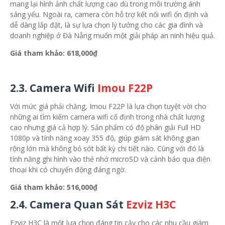
mang lại hình ảnh chất lượng cao dù trong môi trường ánh
sáng yếu. Ngoài ra, camera còn hỗ trợ kết nối wifi ổn định và
dễ dàng lắp đặt, là sự lựa chọn lý tưởng cho các gia đình và
doanh nghiệp ở Đà Nẵng muốn một giải pháp an ninh hiệu quả.
Giá tham khảo: 618,000₫
2.3.
Camera Wifi
Imou F22P
Với mức giá phải chăng, Imou F22P là lựa chọn tuyệt vời cho
những ai tìm kiếm camera wifi cố định trong nhà chất lượng
cao nhưng giá cả hợp lý. Sản phẩm có độ phân giải Full HD
1080p và tính năng xoay 355 độ, giúp giám sát không gian
rộng lớn mà không bỏ sót bất kỳ chi tiết nào. Cùng với đó là
tính năng ghi hình vào thẻ nhớ microSD và cảnh báo qua điện
thoại khi có chuyển động đáng ngờ.
Giá tham khảo: 516,000₫
2.4.
Camera Quan Sát
Ezviz H3C
Ezviz H3C là một lựa chọn đáng tin cậy cho các nhu cầu giám