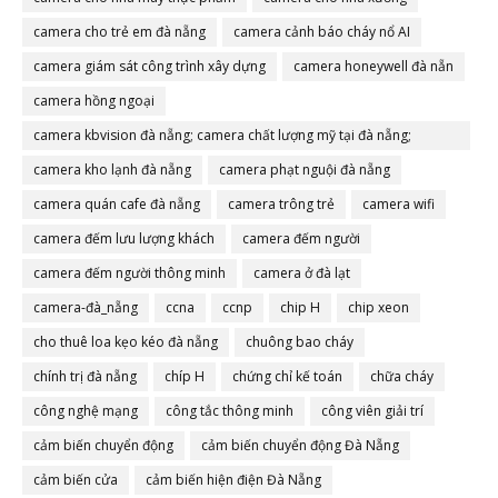
camera cho trẻ em đà nẵng
camera cảnh báo cháy nổ AI
camera giám sát công trình xây dựng
camera honeywell đà nẵn
camera hồng ngoại
camera kbvision đà nẵng; camera chất lượng mỹ tại đà nẵng;
camera đà nẵng
camera kho lạnh đà nẵng
camera phạt nguội đà nẵng
camera quán cafe đà nẵng
camera trông trẻ
camera wifi
camera đếm lưu lượng khách
camera đếm người
camera đếm người thông minh
camera ở đà lạt
camera-đà_nẵng
ccna
ccnp
chip H
chip xeon
cho thuê loa kẹo kéo đà nẵng
chuông bao cháy
chính trị đà nẵng
chíp H
chứng chỉ kế toán
chữa cháy
công nghệ mạng
công tắc thông minh
công viên giải trí
cảm biến chuyển động
cảm biến chuyển động Đà Nẵng
cảm biến cửa
cảm biến hiện điện Đà Nẵng