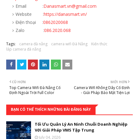
Email :
Danasmart.vn@gmail.com
Website :
https://danasmart.vn/
Điện thoại :
0862020068
Zalo :
086.2020.068
Tags:
camera đà nẵng
camera wifi Đà Nẵng
Kiến thức
lắp camera đà nẵng
CŨ HƠN
MỚI HƠN
Top Camera Wifi Đà Nẵng Cố
Camera Wifi Không Dây Cố Định
Định Ngoài Trời Full Color
- Giải Pháp Bảo Mật Tiện Lợi
BẠN CÓ THỂ THÍCH NHỮNG BÀI ĐĂNG NÀY
Tối Ưu Quản Lý An Ninh Chuỗi Doanh Nghiệp
Với Giải Pháp VMS Tập Trung
July 04, 2026