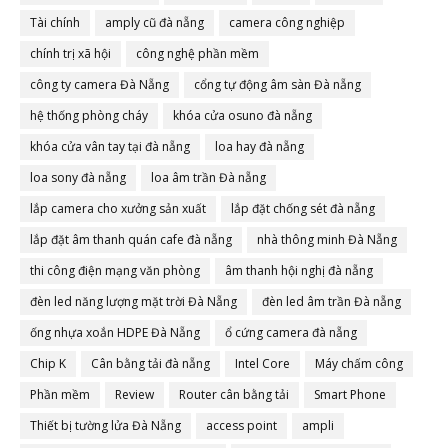
Tài chính
amply cũ đà nẵng
camera công nghiệp
chính trị xã hội
công nghệ phần mềm
công ty camera Đà Nẵng
cổng tự động âm sàn Đà nẵng
hệ thống phòng cháy
khóa cửa osuno đà nẵng
khóa cửa vân tay tại đà nẵng
loa hay đà nẵng
loa sony đà nẵng
loa âm trần Đà nẵng
lắp camera cho xưởng sản xuất
lắp đặt chống sét đà nẵng
lắp đặt âm thanh quán cafe đà nẵng
nhà thông minh Đà Nẵng
thi công điện mạng văn phòng
âm thanh hội nghị đà nẵng
đèn led năng lượng mặt trời Đà Nẵng
đèn led âm trần Đà nẵng
ống nhựa xoắn HDPE Đà Nẵng
ổ cứng camera đà nẵng
Chip K
Cân bằng tải đà nẵng
Intel Core
Máy chấm công
Phần mềm
Review
Router cân bằng tải
Smart Phone
Thiết bị tường lửa Đà Nẵng
access point
ampli