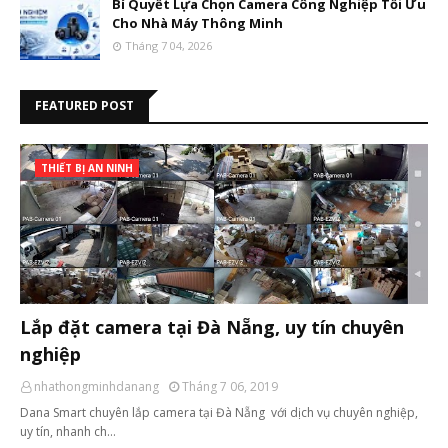
Bí Quyết Lựa Chọn Camera Công Nghiệp Tối Ưu
Cho Nhà Máy Thông Minh
Tháng 7 04, 2026
FEATURED POST
THIẾT BỊ AN NINH
Lắp đặt camera tại Đà Nẵng, uy tín chuyên
nghiệp
nhathongminhdanang
Tháng 7 06, 2019
Dana Smart chuyên lắp camera tại Đà Nẵng với dịch vụ chuyên nghiệp,
uy tín, nhanh ch…