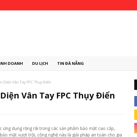
INH DOANH
DU LỊCH
TIN ĐÀ NẴNG
n Diện Vân Tay FPC Thụy Điển
Diện Vân Tay FPC Thụy Điển
 ứng dụng rộng rãi trong các sản phẩm bảo mật cao cấp,
à bảo mật vượt trội, công nghệ này là giải pháp an toàn cho gia