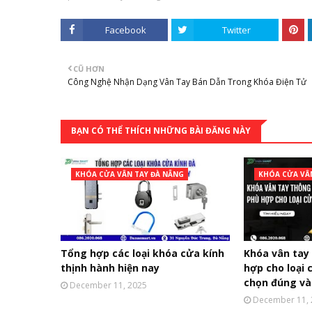
Facebook
Twitter
CŨ HƠN
Công Nghệ Nhận Dạng Vân Tay Bán Dẫn Trong Khóa Điện Tử
BẠN CÓ THỂ THÍCH NHỮNG BÀI ĐĂNG NÀY
KHÓA CỬA VÂN TAY ĐÀ NẴNG
KHÓA CỬA VÂ
Tổng hợp các loại khóa cửa kính
Khóa vân tay
thịnh hành hiện nay
hợp cho loại 
chọn đúng và
December 11, 2025
December 11,