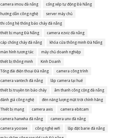
camera imou đà nẵng
cổng xếp tự động Đà Nẵng
hướng dẫn công nghệ
server máy chủ
thi công hệ thống báo cháy đà nẵng
thiết bị mạng Đà Nẵng
camera ezviz đà nẵng
cáp chống cháy đà nẵng
khóa cửa thông minh Đà Nẵng
màn hình tương tác
máy chủ doanh nghiệp
thiết bị thông minh
Kinh Doanh
Tổng đài điện thoại Đà nẵng
camera công trình
camera vantech đà nẵng
lắp camera tại huế
thiết bị truyền tin báo cháy
âm thanh công cộng đà nẵng
đánh giá công nghệ
đèn năng lượng mặt trời chính hãng
Thiết bị mạng
camera axis
camera ebitcam
camera hanwha đà nẵng
camera unv đà nẵng
camera yoosee
công nghệ wifi
lắp đặt barie đà nẵng
máy chấm công ronald jack Đà nẵng