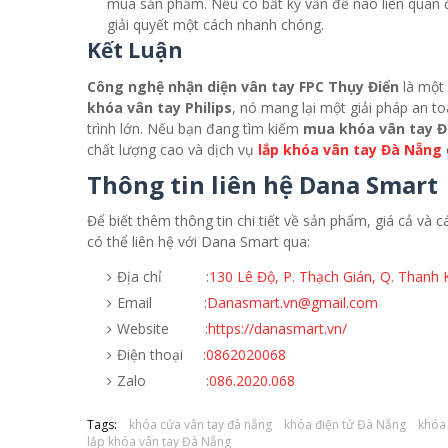
mua sản phẩm. Nếu có bất kỳ vấn đề nào liên quan 
giải quyết một cách nhanh chóng.
Kết Luận
Công nghệ nhận diện vân tay FPC Thụy Điển
là một 
khóa vân tay Philips
, nó mang lại một giải pháp an to
trình lớn. Nếu bạn đang tìm kiếm
mua khóa vân tay 
chất lượng cao và dịch vụ
lắp khóa vân tay Đà Nẵng
Thông tin liên hệ Dana Smart
Để biết thêm thông tin chi tiết về sản phẩm, giá cả và
có thể liên hệ với Dana Smart qua:
Địa chỉ :
130 Lê Độ, P. Thạch Gián, Q. Thanh 
Email :
Danasmart.vn@gmail.com
Website :
https://danasmart.vn/
Điện thoại :
0862020068
Zalo :
086.2020.068
Tags:
khóa cửa vân tay đà nẵng
khóa điện tử Đà Nẵng
khóa
lắp khóa vân tay Đà Nẵng