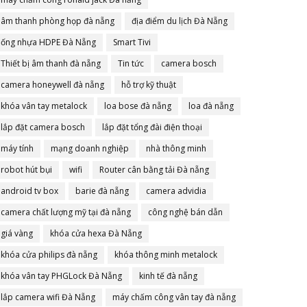
âm thanh phòng họp đà nẵng
địa điểm du lịch Đà Nẵng
ống nhựa HDPE Đà Nẵng
Smart Tivi
Thiết bị âm thanh đà nẵng
Tin tức
camera bosch
camera honeywell đà nẵng
hỗ trợ kỹ thuật
khóa vân tay metalock
loa bose đà nẵng
loa đà nẵng
lắp đặt camera bosch
lắp đặt tổng đài điện thoại
máy tính
mạng doanh nghiệp
nhà thông minh
robot hút bụi
wifi
Router cân bằng tải Đà nẵng
android tv box
barie đà nẵng
camera advidia
camera chất lượng mỹ tại đà nẵng
công nghệ bán dẫn
giá vàng
khóa cửa hexa Đà Nẵng
khóa cửa philips đà nẵng
khóa thông minh metalock
khóa vân tay PHGLock Đà Nẵng
kinh tế đà nẵng
lắp camera wifi Đà Nẵng
máy chấm công vân tay đà nẵng