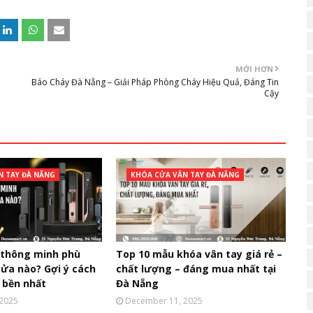
MỚI HƠN
Báo Cháy Đà Nẵng – Giải Pháp Phòng Cháy Hiệu Quả, Đáng Tin
Cậy
N TAY ĐÀ NẴNG
KHÓA CỬA VÂN TAY ĐÀ NẴNG
 thông minh phù
Top 10 mẫu khóa vân tay giá rẻ –
cửa nào? Gợi ý cách
chất lượng – đáng mua nhất tại
 bền nhất
Đà Nẵng
 2025
December 11, 2025