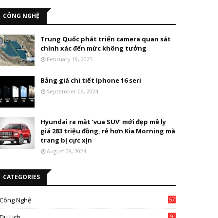
CÔNG NGHỆ
Trung Quốc phát triển camera quan sát
chính xác đến mức không tưởng
February 19, 2025
Bảng giá chi tiết Iphone 16 seri
September 09, 2024
Hyundai ra mắt ‘vua SUV’ mới đẹp mê ly
giá 283 triệu đồng, rẻ hơn Kia Morning mà
trang bị cực xịn
August 09, 2024
CATEGORIES
Công Nghệ
57
Du Lịch
9