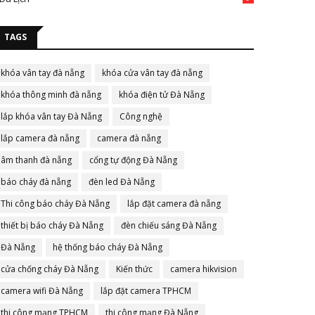
TAGS
khóa vân tay đà nẵng
khóa cửa vân tay đà nẵng
khóa thông minh đà nẵng
khóa điện tử Đà Nẵng
lắp khóa vân tay Đà Nẵng
Công nghệ
lắp camera đà nẵng
camera đà nẵng
âm thanh đà nẵng
cổng tự động Đà Nẵng
báo cháy đà nẵng
đèn led Đà Nẵng
Thi công báo cháy Đà Nẵng
lắp đặt camera đà nẵng
thiết bị báo cháy Đà Nẵng
đèn chiếu sáng Đà Nẵng
Đà Nẵng
hệ thống báo cháy Đà Nẵng
cửa chống cháy Đà Nẵng
Kiến thức
camera hikvision
camera wifi Đà Nẵng
lắp đặt camera TPHCM
thi công mạng TPHCM
thi công mạng Đà Nẵng