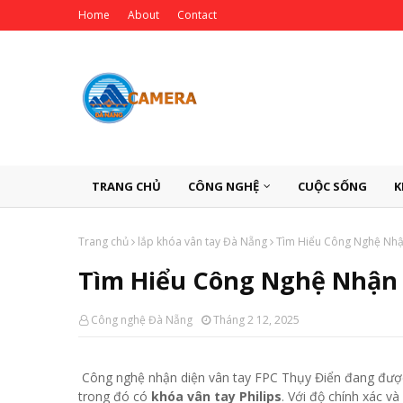
Home
About
Contact
TRANG CHỦ
CÔNG NGHỆ
CUỘC SỐNG
K
Trang chủ
lắp khóa vân tay Đà Nẵng
Tìm Hiểu Công Nghệ Nhậ
Tìm Hiểu Công Nghệ Nhận 
Công nghệ Đà Nẵng
Tháng 2 12, 2025
Công nghệ nhận diện vân tay FPC Thụy Điển đang được
trong đó có
khóa vân tay Philips
. Với độ chính xác v