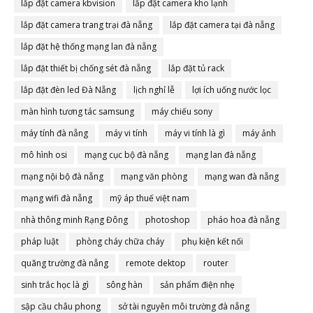
lắp đặt camera kbvision
lắp đặt camera kho lạnh
lắp đặt camera trang trại đà nẵng
lắp đặt camera tại đà nẵng
lắp đặt hệ thống mạng lan đà nẵng
lắp đặt thiết bị chống sét đà nẵng
lắp đặt tủ rack
lắp đặt đèn led Đà Nẵng
lịch nghỉ lễ
lợi ích uống nước lọc
màn hình tương tác samsung
máy chiếu sony
máy tính đà nẵng
máy vi tính
máy vi tính là gì
máy ảnh
mô hình osi
mạng cục bộ đà nẵng
mạng lan đà nẵng
mạng nội bộ đà nẵng
mạng văn phòng
mạng wan đà nẵng
mạng wifi đà nẵng
mỹ áp thuế việt nam
nhà thông minh Rạng Đông
photoshop
pháo hoa đà nẵng
pháp luật
phòng cháy chữa cháy
phụ kiện kết nối
quãng trường đà nẵng
remote dektop
router
sinh trắc học là gì
sông hàn
sản phẩm điện nhẹ
sập cầu châu phong
sở tài nguyên môi trường đà nẵng