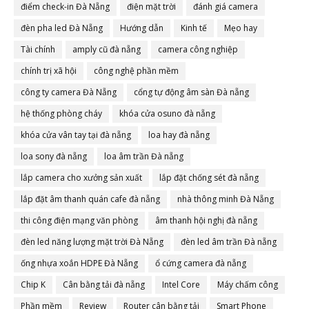
điểm check-in Đà Nẵng
điện mặt trời
đánh giá camera
đèn pha led Đà Nẵng
Hướng dẫn
Kinh tế
Mẹo hay
Tài chính
amply cũ đà nẵng
camera công nghiệp
chính trị xã hội
công nghệ phần mềm
công ty camera Đà Nẵng
cổng tự động âm sàn Đà nẵng
hệ thống phòng cháy
khóa cửa osuno đà nẵng
khóa cửa vân tay tại đà nẵng
loa hay đà nẵng
loa sony đà nẵng
loa âm trần Đà nẵng
lắp camera cho xưởng sản xuất
lắp đặt chống sét đà nẵng
lắp đặt âm thanh quán cafe đà nẵng
nhà thông minh Đà Nẵng
thi công điện mạng văn phòng
âm thanh hội nghị đà nẵng
đèn led năng lượng mặt trời Đà Nẵng
đèn led âm trần Đà nẵng
ống nhựa xoắn HDPE Đà Nẵng
ổ cứng camera đà nẵng
Chip K
Cân bằng tải đà nẵng
Intel Core
Máy chấm công
Phần mềm
Review
Router cân bằng tải
Smart Phone