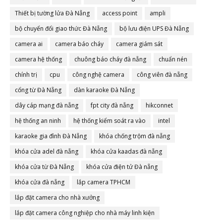
Thiết bị tường lửa Đà Nẵng
access point
ampli
bộ chuyển đổi giao thức Đà Nẵng
bộ lưu điện UPS Đà Nẵng
camera ai
camera báo cháy
camera giám sát
camera hệ thống
chuông báo cháy đà nẵng
chuẩn nén
chính trị
cpu
công nghệ camera
công viên đà nẵng
cổng từ Đà Nẵng
dàn karaoke Đà Nẵng
dây cáp mạng đà nẵng
fpt city đà nẵng
hikconnet
hệ thống an ninh
hệ thống kiểm soát ra vào
intel
karaoke gia đình Đà Nẵng
khóa chống trộm đà nẵng
khóa cửa adel đà nẵng
khóa cửa kaadas đà nẵng
khóa cửa từ Đà Nẵng
khóa cửa điện tử Đà nẵng
khóa cửa đà nẵng
lắp camera TPHCM
lắp đặt camera cho nhà xưởng
lắp đặt camera công nghiệp cho nhà máy linh kiện