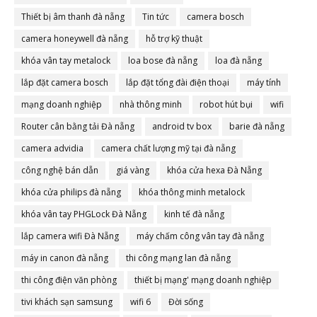
Thiết bị âm thanh đà nẵng
Tin tức
camera bosch
camera honeywell đà nẵng
hỗ trợ kỹ thuật
khóa vân tay metalock
loa bose đà nẵng
loa đà nẵng
lắp đặt camera bosch
lắp đặt tổng đài điện thoại
máy tính
mạng doanh nghiệp
nhà thông minh
robot hút bụi
wifi
Router cân bằng tải Đà nẵng
android tv box
barie đà nẵng
camera advidia
camera chất lượng mỹ tại đà nẵng
công nghệ bán dẫn
giá vàng
khóa cửa hexa Đà Nẵng
khóa cửa philips đà nẵng
khóa thông minh metalock
khóa vân tay PHGLock Đà Nẵng
kinh tế đà nẵng
lắp camera wifi Đà Nẵng
máy chấm công vân tay đà nẵng
máy in canon đà nẵng
thi công mạng lan đà nẵng
thi công điện văn phòng
thiết bị mạng' mạng doanh nghiệp
tivi khách sạn samsung
wifi 6
Đời sống