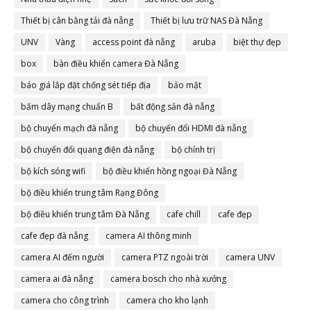
Thiết bị cân bằng tải đà nẵng
Thiết bị lưu trữ NAS Đà Nẵng
UNV
Vàng
access point đà nẵng
aruba
biệt thự đẹp
box
bàn điều khiển camera Đà Nẵng
báo giá lắp đặt chống sét tiếp địa
bảo mật
bấm dây mạng chuẩn B
bất động sản đà nẵng
bộ chuyển mạch đà nẵng
bộ chuyển đổi HDMI đà nẵng
bộ chuyển đổi quang điện đà nẵng
bộ chính trị
bộ kích sóng wifi
bộ điều khiển hồng ngoại Đà Nẵng
bộ điều khiển trung tâm Rạng Đông
bộ điều khiển trung tâm Đà Nẵng
cafe chill
cafe đẹp
cafe đẹp đà nẵng
camera AI thông minh
camera AI đếm người
camera PTZ ngoài trời
camera UNV
camera ai đà nẵng
camera bosch cho nhà xưởng
camera cho công trình
camera cho kho lạnh