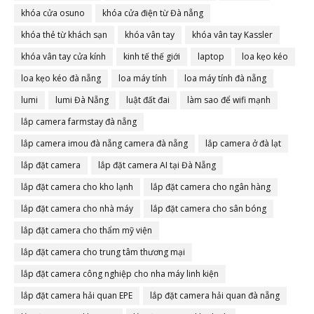
khóa cửa osuno
khóa cửa điện từ Đà nẵng
khóa thẻ từ khách sạn
khóa vân tay
khóa vân tay Kassler
khóa vân tay cửa kính
kinh tế thế giới
laptop
loa kẹo kéo
loa kẹo kéo đà nẵng
loa máy tính
loa máy tính đà nẵng
lumi
lumi Đà Nẵng
luật đất đai
làm sao để wifi mạnh
lắp camera farmstay đà nẵng
lắp camera imou đà nẵng camera đà nẵng
lắp camera ở đà lạt
lắp đặt camera
lắp đặt camera AI tại Đà Nẵng
lắp đặt camera cho kho lạnh
lắp đặt camera cho ngân hàng
lắp đặt camera cho nhà máy
lắp đặt camera cho sân bóng
lắp đặt camera cho thẩm mỹ viện
lắp đặt camera cho trung tâm thương mại
lắp đặt camera công nghiệp cho nha máy linh kiện
lắp đặt camera hải quan EPE
lắp đặt camera hải quan đà nẵng