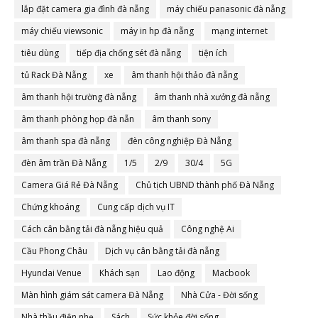
lắp đặt camera gia đình đà nẵng
máy chiếu panasonic đà nẵng
máy chiếu viewsonic
máy in hp đà nẵng
mạng internet
tiêu dùng
tiếp địa chống sét đà nẵng
tiện ích
tủ Rack Đà Nẵng
xe
âm thanh hội thảo đà nẵng
âm thanh hội trường đà nẵng
âm thanh nhà xưởng đà nẵng
âm thanh phòng họp đà nẵn
âm thanh sony
âm thanh spa đà nẵng
đèn công nghiệp Đà Nẵng
đèn âm trần Đà Nẵng
1/5
2/9
30/4
5G
Camera Giá Rẻ Đà Nẵng
Chủ tịch UBND thành phố Đà Nẵng
Chứng khoáng
Cung cấp dịch vụ IT
Cách cân bằng tải đà nẵng hiệu quả
Công nghệ Ai
Cầu Phong Châu
Dịch vụ cân bằng tải đà nẵng
Hyundai Venue
Khách sạn
Lao động
Macbook
Màn hình giám sát camera Đà Nẵng
Nhà Cửa - Đời sống
Nhà thầu điện nhẹ
Sách
Sức khỏe đời sống