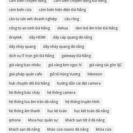
cảm biến chuyển động
cảm biến chuyển động Đà Nẵng
cảm biến cửa
cảm biến hiện điện Đà Nẵng
cần tư vấn wifi doanh nghiệp
cầu rồng
cổng từ an ninh Đà Nẵng
dahua
den led âm trần Đà Nẵng
draytek
dây HDMI
dây cáp quang đà nẵng
dây nhảy quang
dây nhảy quang đà nẵng
dịch vụ IT trọn gói Đà Nẵng
gateway Đà Nẵng
giá vàng bao nhiêu
giá vàng kim ngọc IV
giá vàng sài gòn SJC
giải pháp quán cafe
giỗ tổ Hùng Vương
hikvision
hub chuyển đổi Đà Nẵng
hướng dẫn cài đặt camera
hệ thống báo cháy
hệ thống camera
hệ thống loa âm trần đà nẵng
hệ thống truyền hình
hệ thống âm thanh
học kế toán
học kết toán đà nẵng
iphone
khoa học quân sự
khách sạn tốt ở đà nẵng
khách sạn đà nẵng
kháo cửa osuno đà nẵng
khóa cửa