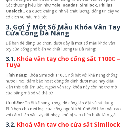
Các thương hiệu lớn như
Yale
,
Kaadas
,
Similock
,
Philips
,
Onelock
... đã được khẳng định về chất lượng, đáng tin cậy và
có dịch vụ hậu mãi tốt.
3.
Gợi Ý Một Số Mẫu Khóa Vân Tay
Cửa Cổng Đà Nẵng
Để bạn dễ dàng lựa chọn, dưới đây là một số mẫu khóa vân
tay cửa cổng phổ biến và chất lượng tại Đà Nẵng:
3.1.
Khóa vân tay cho cổng sắt T100C –
Tuya
Tính năng:
Khóa Similock T100C nổi bật với khả năng chống
nước IP65, đảm bảo hoạt động ổn định dưới mưa hay điều
kiện thời tiết ẩm ướt. Ngoài vân tay, khóa này còn hỗ trợ mở
cửa bằng mã số và thẻ từ.
Ưu điểm:
Thiết kế sang trọng, dễ dàng lắp đặt và sử dụng.
Phù hợp cho mọi loại cửa cổng ngoài trời. Chế độ bảo mật cao
với cảm biến vân tay rất nhạy, khó bị sao chép hoặc làm giả.
3.2.
Khoá vân tay cho cửa sắt Similock