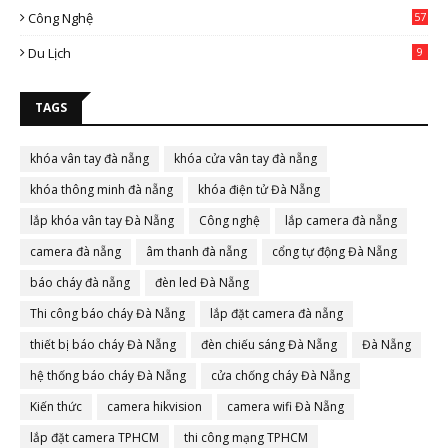
Công Nghệ
57
Du Lịch
9
TAGS
khóa vân tay đà nẵng
khóa cửa vân tay đà nẵng
khóa thông minh đà nẵng
khóa điện tử Đà Nẵng
lắp khóa vân tay Đà Nẵng
Công nghệ
lắp camera đà nẵng
camera đà nẵng
âm thanh đà nẵng
cổng tự động Đà Nẵng
báo cháy đà nẵng
đèn led Đà Nẵng
Thi công báo cháy Đà Nẵng
lắp đặt camera đà nẵng
thiết bị báo cháy Đà Nẵng
đèn chiếu sáng Đà Nẵng
Đà Nẵng
hệ thống báo cháy Đà Nẵng
cửa chống cháy Đà Nẵng
Kiến thức
camera hikvision
camera wifi Đà Nẵng
lắp đặt camera TPHCM
thi công mạng TPHCM