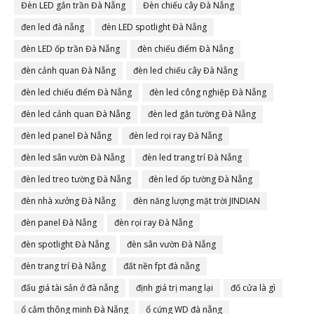
Đèn LED gắn trần Đà Nẵng
Đèn chiếu cây Đà Nẵng
đen led đà nẵng
đèn LED spotlight Đà Nẵng
đèn LED ốp trần Đà Nẵng
đèn chiếu điểm Đà Nẵng
đèn cảnh quan Đà Nẵng
đèn led chiếu cây Đà Nẵng
đèn led chiếu điểm Đà Nẵng
đèn led công nghiệp Đà Nẵng
đèn led cảnh quan Đà Nẵng
đèn led gắn tường Đà Nẵng
đèn led panel Đà Nẵng
đèn led rọi ray Đà Nẵng
đèn led sân vườn Đà Nẵng
đèn led trang trí Đà Nẵng
đèn led treo tường Đà Nẵng
đèn led ốp tường Đà Nẵng
đèn nhà xưởng Đà Nẵng
đèn năng lượng mặt trời JINDIAN
đèn panel Đà Nẵng
đèn rọi ray Đà Nẵng
đèn spotlight Đà Nẵng
đèn sân vườn Đà Nẵng
đèn trang trí Đà Nẵng
đất nền fpt đà nẵng
đấu giá tài sản ở đà nẵng
định giá trị mang lại
đố cửa là gì
ổ cắm thông minh Đà Nẵng
ổ cứng WD đà nẵng