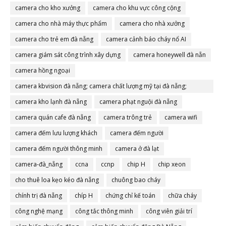
camera cho kho xưởng
camera cho khu vực công cộng
camera cho nhà máy thực phẩm
camera cho nhà xưởng
camera cho trẻ em đà nẵng
camera cảnh báo cháy nổ AI
camera giám sát công trình xây dựng
camera honeywell đà nẵn
camera hồng ngoại
camera kbvision đà nẵng; camera chất lượng mỹ tại đà nẵng;
camera đà nẵng
camera kho lạnh đà nẵng
camera phạt nguội đà nẵng
camera quán cafe đà nẵng
camera trông trẻ
camera wifi
camera đếm lưu lượng khách
camera đếm người
camera đếm người thông minh
camera ở đà lạt
camera-đà_nẵng
ccna
ccnp
chip H
chip xeon
cho thuê loa kẹo kéo đà nẵng
chuông bao cháy
chính trị đà nẵng
chíp H
chứng chỉ kế toán
chữa cháy
công nghệ mạng
công tắc thông minh
công viên giải trí