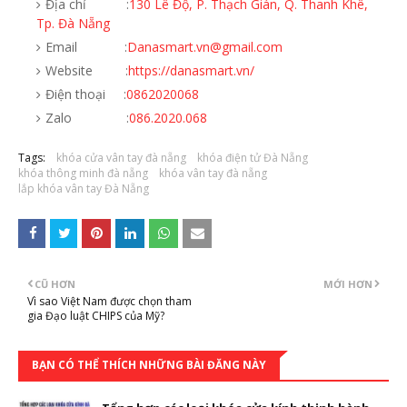
Địa chỉ :
130 Lê Độ, P. Thạch Gián, Q. Thanh Khê,
Tp. Đà Nẵng
Email :
Danasmart.vn@gmail.com
Website :
https://danasmart.vn/
Điện thoại :
0862020068
Zalo :
086.2020.068
Tags:
khóa cửa vân tay đà nẵng
khóa điện tử Đà Nẵng
khóa thông minh đà nẵng
khóa vân tay đà nẵng
lắp khóa vân tay Đà Nẵng
CŨ HƠN
MỚI HƠN
Vì sao Việt Nam được chọn tham
gia Đạo luật CHIPS của Mỹ?
BẠN CÓ THỂ THÍCH NHỮNG BÀI ĐĂNG NÀY