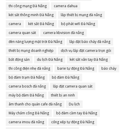
thi công mạng Đà Nẵng
camera dahua
két sắt thông minh Đà Nẵng
lắp thiết bị mạng đà nẵng
camera
két sắt Đà Nẵng
bộ phát wifi Đà Nẵng
camera quan sát
camera kbvision đà nẵng
đèn năng lượng mặt trời Đà Nẵng
lắp đặt báo cháy đà nẵng
thiết bị mạng doanh nghiệp
dịch vụ lắp đặt camera trọn gói
bất động sản
du lịch Đà Nẵng
két sắt vân tay Đà Nẵng
thi công điện nhẹ đà nẵng
barie tự động Đà Nẵng
báo cháy
bộ đàm trạm Đà Nẵng
bộ đàm Đà Nẵng
camera bosch đà nẵng
lắp đặt camera quan sát
máy bộ đàm Đà Nẵng
thiết bị an ninh
âm thanh cho quán cafe đà nẵng
Du lịch
Máy chấm công Đà Nẵng
bộ đàm cầm tay Đà Nẵng
camera imou đà nẵng
cổng xếp tự động Đà Nẵng