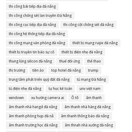
thi công bãi tiếp địa đà nẵng
thi công chống sét lan truyền Đà Nẵng
thi công cọc tiếp địa đà nẵng
thi công cột chống sét đà nẵng
thi công hệ thống tiếp địa đà nẵng
thi công mạng văn phòng đà nẵng
thiết bị mạng ruijie đà nẵng
thiết bị truyền tin báo sự cố
thiết bị điện nhẹ đà nẵng
thung lũng silicon đà nẵng
thuế đối ứng
thể thao
thị trường
tiền ảo
top hotel đà nẵng
trump
trung tâm phát triển quỹ đất đà nẵng
tủ mạng Đà Nẵng
tủ điện nhẹ đà nẵng
tự học kế toán
unv việt nam
windown
xu hướng camera ai
Ô tô
âm thanh
âm thanh nhà hangd đà nẵng
âm thanh nhà hàng đà nẵng
âm thanh phòng họp đà nẵ
âm thanh thông báo đà nẵng
âm thanh trường học đà nẵng
âm thnah nhà xưởng đà nẵng