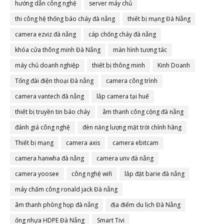
hướng dẫn công nghệ
server máy chủ
thi công hệ thống báo cháy đà nẵng
thiết bị mạng Đà Nẵng
camera ezviz đà nẵng
cáp chống cháy đà nẵng
khóa cửa thông minh Đà Nẵng
màn hình tương tác
máy chủ doanh nghiệp
thiết bị thông minh
Kinh Doanh
Tổng đài điện thoại Đà nẵng
camera công trình
camera vantech đà nẵng
lắp camera tại huế
thiết bị truyền tin báo cháy
âm thanh công cộng đà nẵng
đánh giá công nghệ
đèn năng lượng mặt trời chính hãng
Thiết bị mạng
camera axis
camera ebitcam
camera hanwha đà nẵng
camera unv đà nẵng
camera yoosee
công nghệ wifi
lắp đặt barie đà nẵng
máy chấm công ronald jack Đà nẵng
âm thanh phòng họp đà nẵng
địa điểm du lịch Đà Nẵng
ống nhựa HDPE Đà Nẵng
Smart Tivi