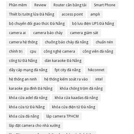
Phần mềm
Review
Router cân bằng tải
Smart Phone
Thiết bị tường lửa Đà Nẵng
access point
ampli
bộ chuyển đổi giao thức Đà Nẵng
bộ lưu điện UPS Đà Nẵng
camera ai
camera báo cháy
camera giám sát
camera hệ thống
chuông báo cháy đà nẵng
chuẩn nén
chính trị
cpu
công nghệ camera
công viên đà nẵng
cổng từ Đà Nẵng
dàn karaoke Đà Nẵng
dây cáp mạng đà nẵng
fpt city đà nẵng
hikconnet
hệ thống an ninh
hệ thống kiểm soát ra vào
intel
karaoke gia đình Đà Nẵng
khóa chống trộm đà nẵng
khóa cửa adel đà nẵng
khóa cửa kaadas đà nẵng
khóa cửa từ Đà Nẵng
khóa cửa điện tử Đà nẵng
khóa cửa đà nẵng
lắp camera TPHCM
lắp đặt camera cho nhà xưởng