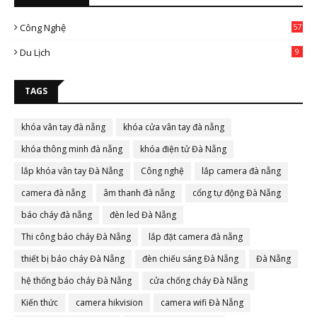
Công Nghệ
57
Du Lịch
9
TAGS
khóa vân tay đà nẵng
khóa cửa vân tay đà nẵng
khóa thông minh đà nẵng
khóa điện tử Đà Nẵng
lắp khóa vân tay Đà Nẵng
Công nghệ
lắp camera đà nẵng
camera đà nẵng
âm thanh đà nẵng
cổng tự động Đà Nẵng
báo cháy đà nẵng
đèn led Đà Nẵng
Thi công báo cháy Đà Nẵng
lắp đặt camera đà nẵng
thiết bị báo cháy Đà Nẵng
đèn chiếu sáng Đà Nẵng
Đà Nẵng
hệ thống báo cháy Đà Nẵng
cửa chống cháy Đà Nẵng
Kiến thức
camera hikvision
camera wifi Đà Nẵng