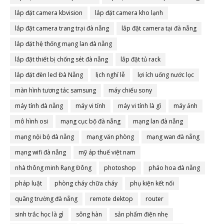
lắp đặt camera kbvision
lắp đặt camera kho lạnh
lắp đặt camera trang trại đà nẵng
lắp đặt camera tại đà nẵng
lắp đặt hệ thống mạng lan đà nẵng
lắp đặt thiết bị chống sét đà nẵng
lắp đặt tủ rack
lắp đặt đèn led Đà Nẵng
lịch nghỉ lễ
lợi ích uống nước lọc
màn hình tương tác samsung
máy chiếu sony
máy tính đà nẵng
máy vi tính
máy vi tính là gì
máy ảnh
mô hình osi
mạng cục bộ đà nẵng
mạng lan đà nẵng
mạng nội bộ đà nẵng
mạng văn phòng
mạng wan đà nẵng
mạng wifi đà nẵng
mỹ áp thuế việt nam
nhà thông minh Rạng Đông
photoshop
pháo hoa đà nẵng
pháp luật
phòng cháy chữa cháy
phụ kiện kết nối
quãng trường đà nẵng
remote dektop
router
sinh trắc học là gì
sông hàn
sản phẩm điện nhẹ