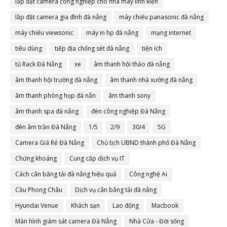
lắp đặt camera công nghiệp cho nhà máy linh kiện
lắp đặt camera gia đình đà nẵng
máy chiếu panasonic đà nẵng
máy chiếu viewsonic
máy in hp đà nẵng
mạng internet
tiêu dùng
tiếp địa chống sét đà nẵng
tiện ích
tủ Rack Đà Nẵng
xe
âm thanh hội thảo đà nẵng
âm thanh hội trường đà nẵng
âm thanh nhà xưởng đà nẵng
âm thanh phòng họp đà nẵn
âm thanh sony
âm thanh spa đà nẵng
đèn công nghiệp Đà Nẵng
đèn âm trần Đà Nẵng
1/5
2/9
30/4
5G
Camera Giá Rẻ Đà Nẵng
Chủ tịch UBND thành phố Đà Nẵng
Chứng khoáng
Cung cấp dịch vụ IT
Cách cân bằng tải đà nẵng hiệu quả
Công nghệ Ai
Cầu Phong Châu
Dịch vụ cân bằng tải đà nẵng
Hyundai Venue
Khách sạn
Lao động
Macbook
Màn hình giám sát camera Đà Nẵng
Nhà Cửa - Đời sống