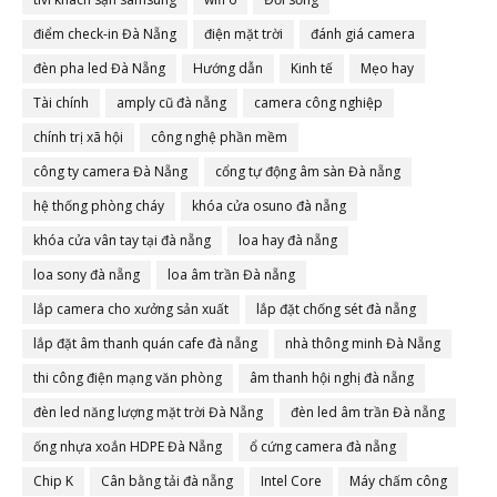
điểm check-in Đà Nẵng
điện mặt trời
đánh giá camera
đèn pha led Đà Nẵng
Hướng dẫn
Kinh tế
Mẹo hay
Tài chính
amply cũ đà nẵng
camera công nghiệp
chính trị xã hội
công nghệ phần mềm
công ty camera Đà Nẵng
cổng tự động âm sàn Đà nẵng
hệ thống phòng cháy
khóa cửa osuno đà nẵng
khóa cửa vân tay tại đà nẵng
loa hay đà nẵng
loa sony đà nẵng
loa âm trần Đà nẵng
lắp camera cho xưởng sản xuất
lắp đặt chống sét đà nẵng
lắp đặt âm thanh quán cafe đà nẵng
nhà thông minh Đà Nẵng
thi công điện mạng văn phòng
âm thanh hội nghị đà nẵng
đèn led năng lượng mặt trời Đà Nẵng
đèn led âm trần Đà nẵng
ống nhựa xoắn HDPE Đà Nẵng
ổ cứng camera đà nẵng
Chip K
Cân bằng tải đà nẵng
Intel Core
Máy chấm công