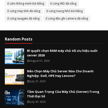
ổ cắm thông minh Đà Nẵng
ổ cứng WD đà nẵng
ổ cứng máy tính đà nẵng
ổ cứng mạng NAS Đà Nẵng
ổ cứng seagate đà nẵng
ổ cứng đầu ghi camera đà nẵng
Random Posts
Bí quyết chọn RAM máy chủ tối ưu hiệu suất
server 2026
August 01, 2026
Nên Chọn Máy Chủ Server Nào Cho Doanh
Nghiệp: Dell, HPE Hay Lenovo?
July 31, 2026
Tầm Quan Trọng Của Máy Chủ (Server) Trong
Thời Đại Số
July 30, 2026