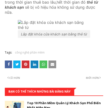
trong thời gian thuê bao lâu,hết thời gian đó
thẻ từ
khách sạn
sẽ bị vô hiệu hóa không sử dụng được
nữa.
Lắp đặt khóa cửa khách sạn bằng thẻ từ
Tags:
công nghệ phần mềm
CŨ HƠN
MỚI HƠN
BẠN CÓ THỂ THÍCH NHỮNG BÀI ĐĂNG NÀY
Top 10 Phần Mềm Quản Lý Khách Sạn Phổ Biến
Nhất Hiện Nay