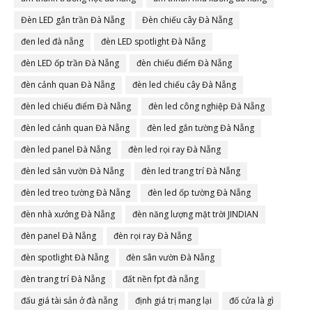
Đèn LED gắn trần Đà Nẵng
Đèn chiếu cây Đà Nẵng
đen led đà nẵng
đèn LED spotlight Đà Nẵng
đèn LED ốp trần Đà Nẵng
đèn chiếu điểm Đà Nẵng
đèn cảnh quan Đà Nẵng
đèn led chiếu cây Đà Nẵng
đèn led chiếu điểm Đà Nẵng
đèn led công nghiệp Đà Nẵng
đèn led cảnh quan Đà Nẵng
đèn led gắn tường Đà Nẵng
đèn led panel Đà Nẵng
đèn led rọi ray Đà Nẵng
đèn led sân vườn Đà Nẵng
đèn led trang trí Đà Nẵng
đèn led treo tường Đà Nẵng
đèn led ốp tường Đà Nẵng
đèn nhà xưởng Đà Nẵng
đèn năng lượng mặt trời JINDIAN
đèn panel Đà Nẵng
đèn rọi ray Đà Nẵng
đèn spotlight Đà Nẵng
đèn sân vườn Đà Nẵng
đèn trang trí Đà Nẵng
đất nền fpt đà nẵng
đấu giá tài sản ở đà nẵng
định giá trị mang lại
đố cửa là gì