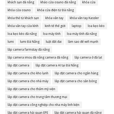
khách sạn đà nẵng
kháo cửa osuno đà nẵng
khóa cửa
khóa cửa osuno
khóa cửa điện từ Đà nẵng
khóa thẻ từ khách sạn
khóa vân tay
khóa vân tay Kassler
khóa vân tay cửa kính
kinh tế thế giới
laptop
loa kẹo kéo
loa kẹo kéo đà nẵng
loa máy tính
loa máy tính đà nẵng
lumi
lumi Đà Nẵng
luật đất đai
làm sao để wifi mạnh
lắp camera farmstay đà nẵng
lắp camera imou đà nẵng camera đà nẵng
lắp camera ở đà lạt
lắp đặt camera
lắp đặt camera AI tại Đà Nẵng
lắp đặt camera cho kho lạnh
lắp đặt camera cho ngân hàng
lắp đặt camera cho nhà máy
lắp đặt camera cho sân bóng
lắp đặt camera cho thẩm mỹ viện
lắp đặt camera cho trung tâm thương mại
lắp đặt camera công nghiệp cho nha máy linh kiện
lắp đặt camera hải quan EPE
lắp đặt camera hải quan đà nẵng