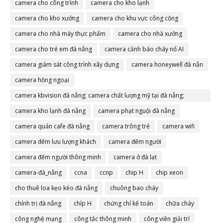
camera cho công trình
camera cho kho lạnh
camera cho kho xưởng
camera cho khu vực công cộng
camera cho nhà máy thực phẩm
camera cho nhà xưởng
camera cho trẻ em đà nẵng
camera cảnh báo cháy nổ AI
camera giám sát công trình xây dựng
camera honeywell đà nẵn
camera hồng ngoại
camera kbvision đà nẵng; camera chất lượng mỹ tại đà nẵng;
camera đà nẵng
camera kho lạnh đà nẵng
camera phạt nguội đà nẵng
camera quán cafe đà nẵng
camera trông trẻ
camera wifi
camera đếm lưu lượng khách
camera đếm người
camera đếm người thông minh
camera ở đà lạt
camera-đà_nẵng
ccna
ccnp
chip H
chip xeon
cho thuê loa kẹo kéo đà nẵng
chuông bao cháy
chính trị đà nẵng
chíp H
chứng chỉ kế toán
chữa cháy
công nghệ mạng
công tắc thông minh
công viên giải trí