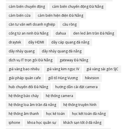
cảm biến chuyển động
cảm biến chuyển động Đà Nẵng
cảm biến cửa
cảm biến hiện điện Đà Nẵng
cần tư vấn wifi doanh nghiệp
cầu rồng
cổng từ an ninh Đà Nẵng
dahua
den led âm trần Đà Nẵng
draytek
dây HDMI
dây cáp quang đà nẵng
dây nhảy quang
dây nhảy quang đà nẵng
dịch vụ IT trọn gói Đà Nẵng
gateway Đà Nẵng
giá vàng bao nhiêu
giá vàng kim ngọc IV
giá vàng sài gòn SJC
giải pháp quán cafe
giỗ tổ Hùng Vương
hikvision
hub chuyển đổi Đà Nẵng
hướng dẫn cài đặt camera
hệ thống báo cháy
hệ thống camera
hệ thống loa âm trần đà nẵng
hệ thống truyền hình
hệ thống âm thanh
học kế toán
học kết toán đà nẵng
iphone
khoa học quân sự
khách sạn tốt ở đà nẵng