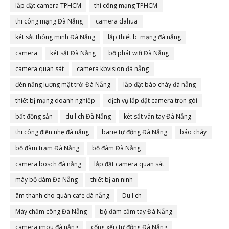
lắp đặt camera TPHCM
thi công mạng TPHCM
thi công mạng Đà Nẵng
camera dahua
két sắt thông minh Đà Nẵng
lắp thiết bị mạng đà nẵng
camera
két sắt Đà Nẵng
bộ phát wifi Đà Nẵng
camera quan sát
camera kbvision đà nẵng
đèn năng lượng mặt trời Đà Nẵng
lắp đặt báo cháy đà nẵng
thiết bị mạng doanh nghiệp
dịch vụ lắp đặt camera trọn gói
bất động sản
du lịch Đà Nẵng
két sắt vân tay Đà Nẵng
thi công điện nhẹ đà nẵng
barie tự động Đà Nẵng
báo cháy
bộ đàm trạm Đà Nẵng
bộ đàm Đà Nẵng
camera bosch đà nẵng
lắp đặt camera quan sát
máy bộ đàm Đà Nẵng
thiết bị an ninh
âm thanh cho quán cafe đà nẵng
Du lịch
Máy chấm công Đà Nẵng
bộ đàm cầm tay Đà Nẵng
camera imou đà nẵng
cổng xếp tự động Đà Nẵng