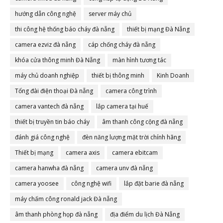
hướng dẫn công nghệ
server máy chủ
thi công hệ thống báo cháy đà nẵng
thiết bị mạng Đà Nẵng
camera ezviz đà nẵng
cáp chống cháy đà nẵng
khóa cửa thông minh Đà Nẵng
màn hình tương tác
máy chủ doanh nghiệp
thiết bị thông minh
Kinh Doanh
Tổng đài điện thoại Đà nẵng
camera công trình
camera vantech đà nẵng
lắp camera tại huế
thiết bị truyền tin báo cháy
âm thanh công cộng đà nẵng
đánh giá công nghệ
đèn năng lượng mặt trời chính hãng
Thiết bị mạng
camera axis
camera ebitcam
camera hanwha đà nẵng
camera unv đà nẵng
camera yoosee
công nghệ wifi
lắp đặt barie đà nẵng
máy chấm công ronald jack Đà nẵng
âm thanh phòng họp đà nẵng
địa điểm du lịch Đà Nẵng