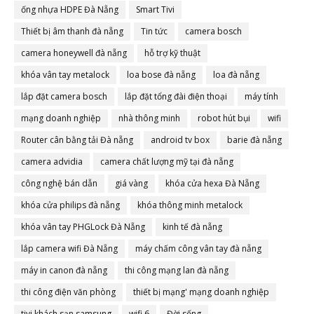
ống nhựa HDPE Đà Nẵng
Smart Tivi
Thiết bị âm thanh đà nẵng
Tin tức
camera bosch
camera honeywell đà nẵng
hỗ trợ kỹ thuật
khóa vân tay metalock
loa bose đà nẵng
loa đà nẵng
lắp đặt camera bosch
lắp đặt tổng đài điện thoại
máy tính
mạng doanh nghiệp
nhà thông minh
robot hút bụi
wifi
Router cân bằng tải Đà nẵng
android tv box
barie đà nẵng
camera advidia
camera chất lượng mỹ tại đà nẵng
công nghệ bán dẫn
giá vàng
khóa cửa hexa Đà Nẵng
khóa cửa philips đà nẵng
khóa thông minh metalock
khóa vân tay PHGLock Đà Nẵng
kinh tế đà nẵng
lắp camera wifi Đà Nẵng
máy chấm công vân tay đà nẵng
máy in canon đà nẵng
thi công mạng lan đà nẵng
thi công điện văn phòng
thiết bị mạng' mạng doanh nghiệp
tivi khách sạn samsung
wifi 6
Đời sống