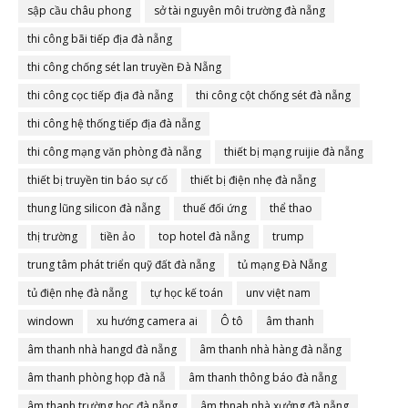
sập cầu châu phong
sở tài nguyên môi trường đà nẵng
thi công bãi tiếp địa đà nẵng
thi công chống sét lan truyền Đà Nẵng
thi công cọc tiếp địa đà nẵng
thi công cột chống sét đà nẵng
thi công hệ thống tiếp địa đà nẵng
thi công mạng văn phòng đà nẵng
thiết bị mạng ruijie đà nẵng
thiết bị truyền tin báo sự cố
thiết bị điện nhẹ đà nẵng
thung lũng silicon đà nẵng
thuế đối ứng
thể thao
thị trường
tiền ảo
top hotel đà nẵng
trump
trung tâm phát triển quỹ đất đà nẵng
tủ mạng Đà Nẵng
tủ điện nhẹ đà nẵng
tự học kế toán
unv việt nam
windown
xu hướng camera ai
Ô tô
âm thanh
âm thanh nhà hangd đà nẵng
âm thanh nhà hàng đà nẵng
âm thanh phòng họp đà nẵ
âm thanh thông báo đà nẵng
âm thanh trường học đà nẵng
âm thnah nhà xưởng đà nẵng