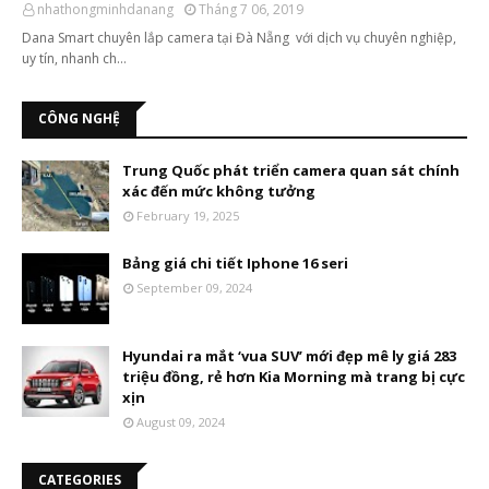
nhathongminhdanang
Tháng 7 06, 2019
Dana Smart chuyên lắp camera tại Đà Nẵng với dịch vụ chuyên nghiệp,
uy tín, nhanh ch…
CÔNG NGHỆ
Trung Quốc phát triển camera quan sát chính
xác đến mức không tưởng
February 19, 2025
Bảng giá chi tiết Iphone 16 seri
September 09, 2024
Hyundai ra mắt ‘vua SUV’ mới đẹp mê ly giá 283
triệu đồng, rẻ hơn Kia Morning mà trang bị cực
xịn
August 09, 2024
CATEGORIES