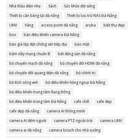
Nhà thầu điện nhẹ
Sách
Sức khỏe đời sống
Thiết bị cân bằng tải đà nẵng
Thiết bị lưu trữ NAS Đà Nẵng
UNV
Vàng
access point đà nẵng
aruba
biệt thự đẹp
box
bàn điều khiển camera Đà Nẵng
báo giá lắp đặt chống sét tiếp địa
bảo mật
bấm dây mạng chuẩn B
bất động sản đà nẵng
bộ chuyển mạch đà nẵng
bộ chuyển đổi HDMI đà nẵng
bộ chuyển đổi quang điện đà nẵng
bộ chính trị
bộ kích sóng wifi
bộ điều khiển hồng ngoại Đà Nẵng
bộ điều khiển trung tâm Rạng Đông
bộ điều khiển trung tâm Đà Nẵng
cafe chill
cafe đẹp
cafe đẹp đà nẵng
camera AI thông minh
camera AI đếm người
camera PTZ ngoài trời
camera UNV
camera ai đà nẵng
camera bosch cho nhà xưởng