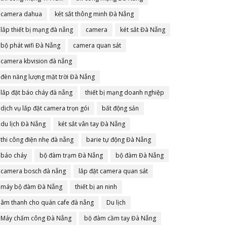
camera dahua
két sắt thông minh Đà Nẵng
lắp thiết bị mạng đà nẵng
camera
két sắt Đà Nẵng
bộ phát wifi Đà Nẵng
camera quan sát
camera kbvision đà nẵng
đèn năng lượng mặt trời Đà Nẵng
lắp đặt báo cháy đà nẵng
thiết bị mạng doanh nghiệp
dịch vụ lắp đặt camera trọn gói
bất động sản
du lịch Đà Nẵng
két sắt vân tay Đà Nẵng
thi công điện nhẹ đà nẵng
barie tự động Đà Nẵng
báo cháy
bộ đàm trạm Đà Nẵng
bộ đàm Đà Nẵng
camera bosch đà nẵng
lắp đặt camera quan sát
máy bộ đàm Đà Nẵng
thiết bị an ninh
âm thanh cho quán cafe đà nẵng
Du lịch
Máy chấm công Đà Nẵng
bộ đàm cầm tay Đà Nẵng