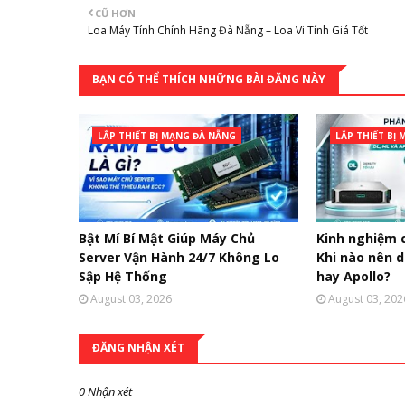
CŨ HƠN
Loa Máy Tính Chính Hãng Đà Nẵng – Loa Vi Tính Giá Tốt
BẠN CÓ THỂ THÍCH NHỮNG BÀI ĐĂNG NÀY
LẮP THIẾT BỊ MẠNG ĐÀ NẴNG
LẮP THIẾT BỊ
Bật Mí Bí Mật Giúp Máy Chủ
Kinh nghiệm 
Server Vận Hành 24/7 Không Lo
Khi nào nên 
Sập Hệ Thống
hay Apollo?
August 03, 2026
August 03, 202
ĐĂNG NHẬN XÉT
0 Nhận xét