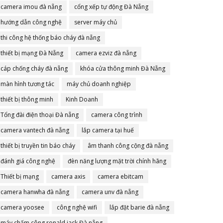
camera imou đà nẵng
cổng xếp tự động Đà Nẵng
hướng dẫn công nghệ
server máy chủ
thi công hệ thống báo cháy đà nẵng
thiết bị mạng Đà Nẵng
camera ezviz đà nẵng
cáp chống cháy đà nẵng
khóa cửa thông minh Đà Nẵng
màn hình tương tác
máy chủ doanh nghiệp
thiết bị thông minh
Kinh Doanh
Tổng đài điện thoại Đà nẵng
camera công trình
camera vantech đà nẵng
lắp camera tại huế
thiết bị truyền tin báo cháy
âm thanh công cộng đà nẵng
đánh giá công nghệ
đèn năng lượng mặt trời chính hãng
Thiết bị mạng
camera axis
camera ebitcam
camera hanwha đà nẵng
camera unv đà nẵng
camera yoosee
công nghệ wifi
lắp đặt barie đà nẵng
máy chấm công ronald jack Đà nẵng