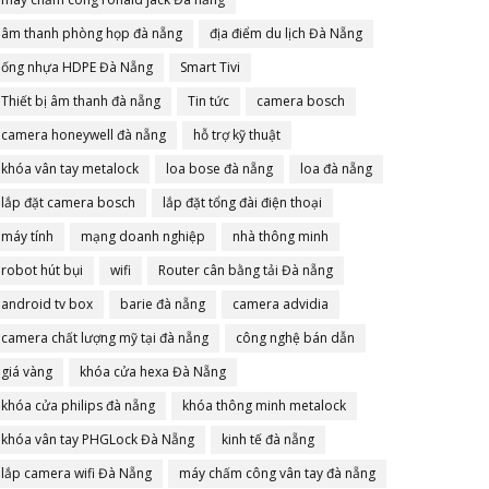
âm thanh phòng họp đà nẵng
địa điểm du lịch Đà Nẵng
ống nhựa HDPE Đà Nẵng
Smart Tivi
Thiết bị âm thanh đà nẵng
Tin tức
camera bosch
camera honeywell đà nẵng
hỗ trợ kỹ thuật
khóa vân tay metalock
loa bose đà nẵng
loa đà nẵng
lắp đặt camera bosch
lắp đặt tổng đài điện thoại
máy tính
mạng doanh nghiệp
nhà thông minh
robot hút bụi
wifi
Router cân bằng tải Đà nẵng
android tv box
barie đà nẵng
camera advidia
camera chất lượng mỹ tại đà nẵng
công nghệ bán dẫn
giá vàng
khóa cửa hexa Đà Nẵng
khóa cửa philips đà nẵng
khóa thông minh metalock
khóa vân tay PHGLock Đà Nẵng
kinh tế đà nẵng
lắp camera wifi Đà Nẵng
máy chấm công vân tay đà nẵng