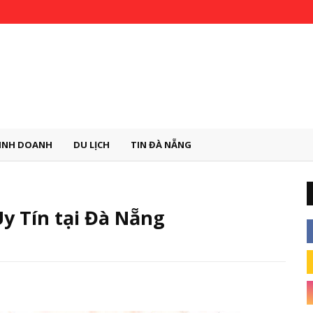
INH DOANH
DU LỊCH
TIN ĐÀ NẴNG
y Tín tại Đà Nẵng