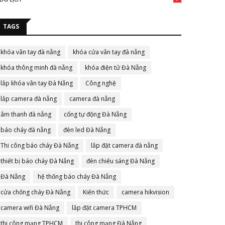
TAGS
khóa vân tay đà nẵng
khóa cửa vân tay đà nẵng
khóa thông minh đà nẵng
khóa điện tử Đà Nẵng
lắp khóa vân tay Đà Nẵng
Công nghệ
lắp camera đà nẵng
camera đà nẵng
âm thanh đà nẵng
cổng tự động Đà Nẵng
báo cháy đà nẵng
đèn led Đà Nẵng
Thi công báo cháy Đà Nẵng
lắp đặt camera đà nẵng
thiết bị báo cháy Đà Nẵng
đèn chiếu sáng Đà Nẵng
Đà Nẵng
hệ thống báo cháy Đà Nẵng
cửa chống cháy Đà Nẵng
Kiến thức
camera hikvision
camera wifi Đà Nẵng
lắp đặt camera TPHCM
thi công mạng TPHCM
thi công mạng Đà Nẵng