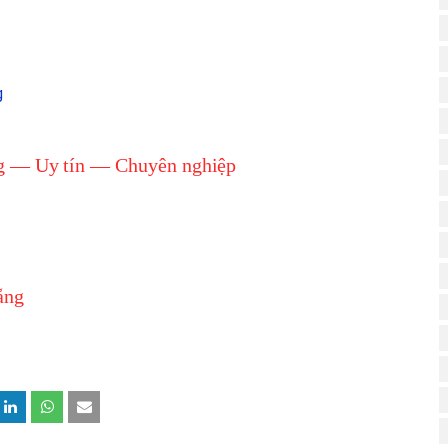
g
ng — Uy tín — Chuyên nghiệp
ẵng