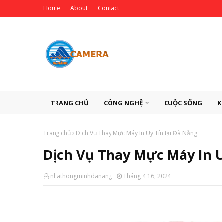
Home
About
Contact
TRANG CHỦ
CÔNG NGHỆ
CUỘC SỐNG
K
Trang chủ
Dịch Vụ Thay Mực Máy In Uy Tín tại Đà Nẵng
Dịch Vụ Thay Mực Máy In U
nhathongminhdanang
Tháng 4 16, 2024