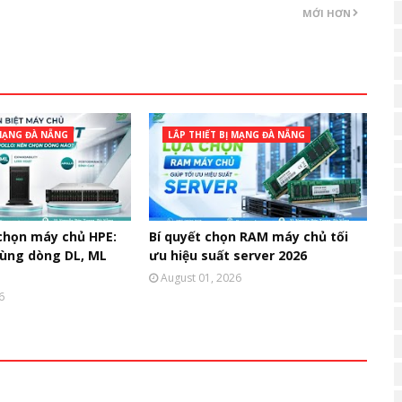
MỚI HƠN
 MẠNG ĐÀ NẴNG
LẮP THIẾT BỊ MẠNG ĐÀ NẴNG
chọn máy chủ HPE:
Bí quyết chọn RAM máy chủ tối
dùng dòng DL, ML
ưu hiệu suất server 2026
August 01, 2026
6