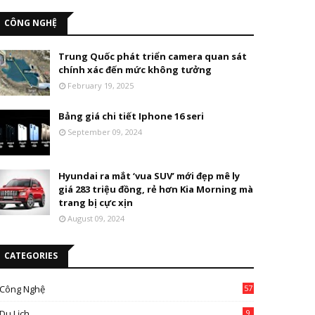
CÔNG NGHỆ
Trung Quốc phát triển camera quan sát
chính xác đến mức không tưởng
February 19, 2025
Bảng giá chi tiết Iphone 16 seri
September 09, 2024
Hyundai ra mắt ‘vua SUV’ mới đẹp mê ly
giá 283 triệu đồng, rẻ hơn Kia Morning mà
trang bị cực xịn
August 09, 2024
CATEGORIES
Công Nghệ
57
Du Lịch
9