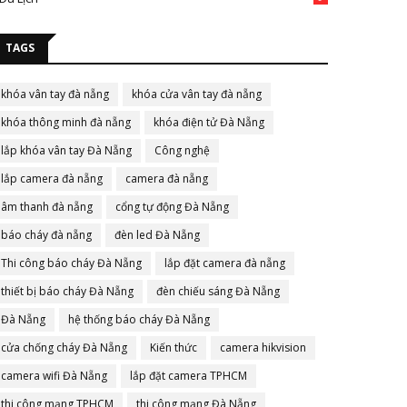
TAGS
khóa vân tay đà nẵng
khóa cửa vân tay đà nẵng
khóa thông minh đà nẵng
khóa điện tử Đà Nẵng
lắp khóa vân tay Đà Nẵng
Công nghệ
lắp camera đà nẵng
camera đà nẵng
âm thanh đà nẵng
cổng tự động Đà Nẵng
báo cháy đà nẵng
đèn led Đà Nẵng
Thi công báo cháy Đà Nẵng
lắp đặt camera đà nẵng
thiết bị báo cháy Đà Nẵng
đèn chiếu sáng Đà Nẵng
Đà Nẵng
hệ thống báo cháy Đà Nẵng
cửa chống cháy Đà Nẵng
Kiến thức
camera hikvision
camera wifi Đà Nẵng
lắp đặt camera TPHCM
thi công mạng TPHCM
thi công mạng Đà Nẵng