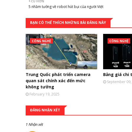
CŨ HƠN
5 nhầm tưởng về robot hút bụi của người Việt
BẠN CÓ THỂ THÍCH NHỮNG BÀI ĐĂNG NÀY
CÔNG NGHỆ
CÔNG NGHỆ
Trung Quốc phát triển camera
Bảng giá chi t
quan sát chính xác đến mức
September 09,
không tưởng
February 19, 2025
ĐĂNG NHẬN XÉT
1 Nhận xét