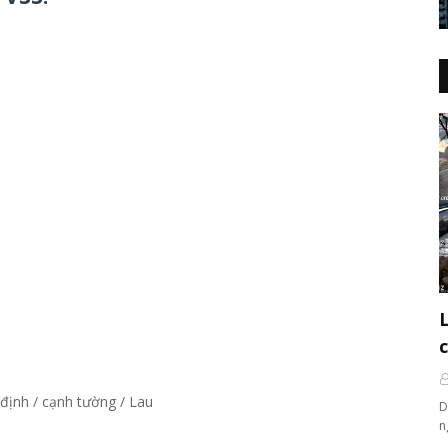
định / cạnh tường / Lau
D
n