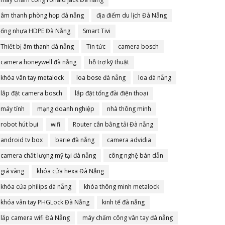
âm thanh phòng họp đà nẵng
địa điểm du lịch Đà Nẵng
ống nhựa HDPE Đà Nẵng
Smart Tivi
Thiết bị âm thanh đà nẵng
Tin tức
camera bosch
camera honeywell đà nẵng
hỗ trợ kỹ thuật
khóa vân tay metalock
loa bose đà nẵng
loa đà nẵng
lắp đặt camera bosch
lắp đặt tổng đài điện thoại
máy tính
mạng doanh nghiệp
nhà thông minh
robot hút bụi
wifi
Router cân bằng tải Đà nẵng
android tv box
barie đà nẵng
camera advidia
camera chất lượng mỹ tại đà nẵng
công nghệ bán dẫn
giá vàng
khóa cửa hexa Đà Nẵng
khóa cửa philips đà nẵng
khóa thông minh metalock
khóa vân tay PHGLock Đà Nẵng
kinh tế đà nẵng
lắp camera wifi Đà Nẵng
máy chấm công vân tay đà nẵng