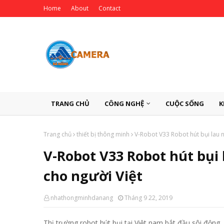
Home
About
Contact
TRANG CHỦ
CÔNG NGHỆ
CUỘC SỐNG
K
Trang chủ
thiết bị thông minh
V-Robot V33 Robot hút bụi lau 
V-Robot V33 Robot hút bụi
cho người Việt
nhathongminhdanang
Tháng 9 22, 2019
Thị trường robot hút bụi tại Việt nam bắt đầu sôi động