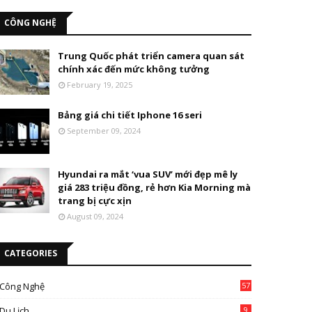
CÔNG NGHỆ
Trung Quốc phát triển camera quan sát
chính xác đến mức không tưởng
February 19, 2025
Bảng giá chi tiết Iphone 16 seri
September 09, 2024
Hyundai ra mắt ‘vua SUV’ mới đẹp mê ly
giá 283 triệu đồng, rẻ hơn Kia Morning mà
trang bị cực xịn
August 09, 2024
CATEGORIES
Công Nghệ
57
Du Lịch
9