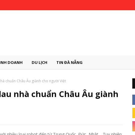
INH DOANH
DU LỊCH
TIN ĐÀ NẴNG
nhà chuẩn Châu Âu giành cho người Việt
 lau nhà chuẩn Châu Âu giành
, với nhiều loại robot đến từ Trung Quốc, Đức, Nhật… Tuy nhiên,