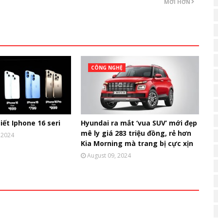
MỚI HƠN
CÔNG NGHỆ
iết Iphone 16 seri
Hyundai ra mắt ‘vua SUV’ mới đẹp
mê ly giá 283 triệu đồng, rẻ hơn
 2024
Kia Morning mà trang bị cực xịn
August 09, 2024