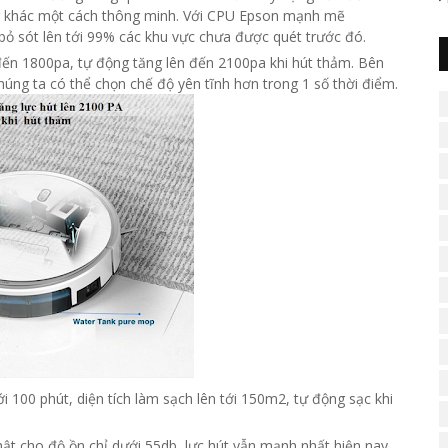
g khác một cách thông minh. Với CPU Epson mạnh mẽ
bỏ sót lên tới 99% các khu vực chưa được quét trước đó.
ến 1800pa, tự động tăng lên đến 2100pa khi hút thảm. Bên
úng ta có thể chọn chế độ yên tĩnh hơn trong 1 số thời điểm.
 100 phút, diện tích làm sạch lên tới 150m2, tự động sạc khi
t cho độ ồn chỉ dưới 55db, lực hút vẫn mạnh nhất hiện nay.