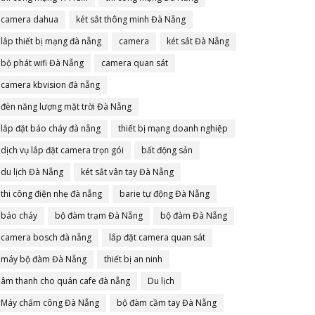
camera dahua
két sắt thông minh Đà Nẵng
lắp thiết bị mạng đà nẵng
camera
két sắt Đà Nẵng
bộ phát wifi Đà Nẵng
camera quan sát
camera kbvision đà nẵng
đèn năng lượng mặt trời Đà Nẵng
lắp đặt báo cháy đà nẵng
thiết bị mạng doanh nghiệp
dịch vụ lắp đặt camera trọn gói
bất động sản
du lịch Đà Nẵng
két sắt vân tay Đà Nẵng
thi công điện nhẹ đà nẵng
barie tự động Đà Nẵng
báo cháy
bộ đàm trạm Đà Nẵng
bộ đàm Đà Nẵng
camera bosch đà nẵng
lắp đặt camera quan sát
máy bộ đàm Đà Nẵng
thiết bị an ninh
âm thanh cho quán cafe đà nẵng
Du lịch
Máy chấm công Đà Nẵng
bộ đàm cầm tay Đà Nẵng