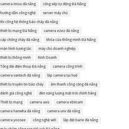
camera imou đà nẵng
cổng xếp tự động Đà Nẵng
hướng dẫn công nghệ
server máy chủ
thi công hệ thống báo cháy đà nẵng
thiết bị mạng Đà Nẵng
camera ezviz đà nẵng
cáp chống cháy đà nẵng
khóa cửa thông minh Đà Nẵng
màn hình tương tác
máy chủ doanh nghiệp
thiết bị thông minh
Kinh Doanh
Tổng đài điện thoại Đà nẵng
camera công trình
camera vantech đà nẵng
lắp camera tại huế
thiết bị truyền tin báo cháy
âm thanh công cộng đà nẵng
đánh giá công nghệ
đèn năng lượng mặt trời chính hãng
Thiết bị mạng
camera axis
camera ebitcam
camera hanwha đà nẵng
camera unv đà nẵng
camera yoosee
công nghệ wifi
lắp đặt barie đà nẵng
máy chấm công ronald jack Đà nẵng