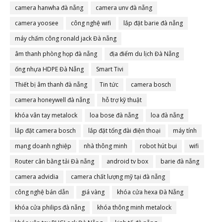
camera hanwha đà nẵng
camera unv đà nẵng
camera yoosee
công nghệ wifi
lắp đặt barie đà nẵng
máy chấm công ronald jack Đà nẵng
âm thanh phòng họp đà nẵng
địa điểm du lịch Đà Nẵng
ống nhựa HDPE Đà Nẵng
Smart Tivi
Thiết bị âm thanh đà nẵng
Tin tức
camera bosch
camera honeywell đà nẵng
hỗ trợ kỹ thuật
khóa vân tay metalock
loa bose đà nẵng
loa đà nẵng
lắp đặt camera bosch
lắp đặt tổng đài điện thoại
máy tính
mạng doanh nghiệp
nhà thông minh
robot hút bụi
wifi
Router cân bằng tải Đà nẵng
android tv box
barie đà nẵng
camera advidia
camera chất lượng mỹ tại đà nẵng
công nghệ bán dẫn
giá vàng
khóa cửa hexa Đà Nẵng
khóa cửa philips đà nẵng
khóa thông minh metalock