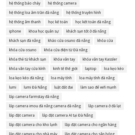
hệ thống báo cháy
hệ thống camera
hệ thống loa âm trần đà nẵng
hệ thống truyền hình
hệ thống âm thanh
học kế toán
học kết toán đà nẵng
iphone
khoa học quân sự
khách sạn tốt ở đà nẵng
khách sạn đà nẵng
kháo cửa osuno đà nẵng
khóa cửa
khóa cửa osuno
khóa cửa điện từ Đà nẵng
khóa thẻ từ khách sạn
khóa vân tay
khóa vân tay Kassler
khóa vân tay cửa kính
kinh tế thế giới
laptop
loa kẹo kéo
loa kẹo kéo đà nẵng
loa máy tính
loa máy tính đà nẵng
lumi
lumi Đà Nẵng
luật đất đai
làm sao để wifi mạnh
lắp camera farmstay đà nẵng
lắp camera imou đà nẵng camera đà nẵng
lắp camera ở đà lạt
lắp đặt camera
lắp đặt camera AI tại Đà Nẵng
lắp đặt camera cho kho lạnh
lắp đặt camera cho ngân hàng
lắp đặt camera cho nhà máy
lắp đặt camera cho sân bóng