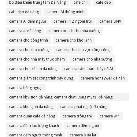
bộ điều khiển trung tâm Đà Nẵng
cafe chill
cafe đẹp
cafe đẹp đà nẵng
camera AI thông minh
camera AI đếm người
camera PTZ ngoài trời
camera UNV
camera ai đà nẵng
camera bosch cho nhà xưởng
camera cho công trình
camera cho kho lạnh
camera cho kho xưởng
camera cho khu vực công cộng
camera cho nhà máy thực phẩm
camera cho nhà xưởng
camera cho trẻ em đà nẵng
camera cảnh báo cháy nổ AI
camera giám sát công trình xây dựng
camera honeywell đà nẵn
camera hồng ngoại
camera kbvision đà nẵng; camera chất lượng mỹ tại đà nẵng;
camera đà nẵng
camera kho lạnh đà nẵng
camera phạt nguội đà nẵng
camera quán cafe đà nẵng
camera trông trẻ
camera wifi
camera đếm lưu lượng khách
camera đếm người
camera đếm người thông minh
camera ở đà lạt