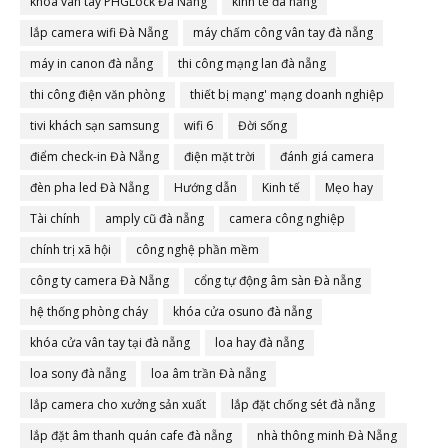
khóa vân tay PHGLock Đà Nẵng
kinh tế đà nẵng
lắp camera wifi Đà Nẵng
máy chấm công vân tay đà nẵng
máy in canon đà nẵng
thi công mạng lan đà nẵng
thi công điện văn phòng
thiết bị mạng' mạng doanh nghiệp
tivi khách sạn samsung
wifi 6
Đời sống
điểm check-in Đà Nẵng
điện mặt trời
đánh giá camera
đèn pha led Đà Nẵng
Hướng dẫn
Kinh tế
Mẹo hay
Tài chính
amply cũ đà nẵng
camera công nghiệp
chính trị xã hội
công nghệ phần mềm
công ty camera Đà Nẵng
cổng tự động âm sàn Đà nẵng
hệ thống phòng cháy
khóa cửa osuno đà nẵng
khóa cửa vân tay tại đà nẵng
loa hay đà nẵng
loa sony đà nẵng
loa âm trần Đà nẵng
lắp camera cho xưởng sản xuất
lắp đặt chống sét đà nẵng
lắp đặt âm thanh quán cafe đà nẵng
nhà thông minh Đà Nẵng