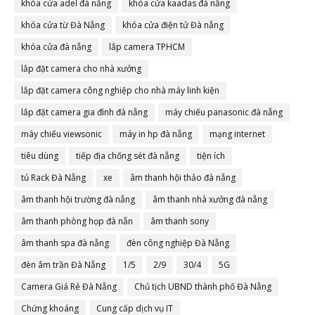
khóa cửa adel đà nẵng
khóa cửa kaadas đà nẵng
khóa cửa từ Đà Nẵng
khóa cửa điện tử Đà nẵng
khóa cửa đà nẵng
lắp camera TPHCM
lắp đặt camera cho nhà xưởng
lắp đặt camera công nghiệp cho nhà máy linh kiện
lắp đặt camera gia đình đà nẵng
máy chiếu panasonic đà nẵng
máy chiếu viewsonic
máy in hp đà nẵng
mạng internet
tiêu dùng
tiếp địa chống sét đà nẵng
tiện ích
tủ Rack Đà Nẵng
xe
âm thanh hội thảo đà nẵng
âm thanh hội trường đà nẵng
âm thanh nhà xưởng đà nẵng
âm thanh phòng họp đà nẵn
âm thanh sony
âm thanh spa đà nẵng
đèn công nghiệp Đà Nẵng
đèn âm trần Đà Nẵng
1/5
2/9
30/4
5G
Camera Giá Rẻ Đà Nẵng
Chủ tịch UBND thành phố Đà Nẵng
Chứng khoáng
Cung cấp dịch vụ IT