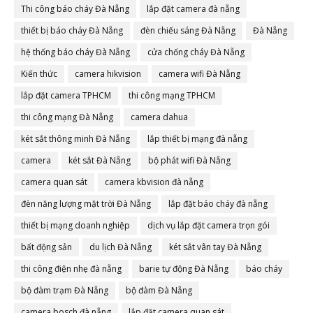
Thi công báo cháy Đà Nẵng
lắp đặt camera đà nẵng
thiết bị báo cháy Đà Nẵng
đèn chiếu sáng Đà Nẵng
Đà Nẵng
hệ thống báo cháy Đà Nẵng
cửa chống cháy Đà Nẵng
Kiến thức
camera hikvision
camera wifi Đà Nẵng
lắp đặt camera TPHCM
thi công mạng TPHCM
thi công mạng Đà Nẵng
camera dahua
két sắt thông minh Đà Nẵng
lắp thiết bị mạng đà nẵng
camera
két sắt Đà Nẵng
bộ phát wifi Đà Nẵng
camera quan sát
camera kbvision đà nẵng
đèn năng lượng mặt trời Đà Nẵng
lắp đặt báo cháy đà nẵng
thiết bị mạng doanh nghiệp
dịch vụ lắp đặt camera trọn gói
bất động sản
du lịch Đà Nẵng
két sắt vân tay Đà Nẵng
thi công điện nhẹ đà nẵng
barie tự động Đà Nẵng
báo cháy
bộ đàm trạm Đà Nẵng
bộ đàm Đà Nẵng
camera bosch đà nẵng
lắp đặt camera quan sát