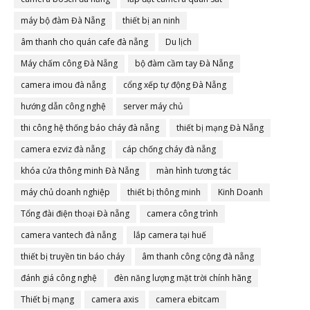
máy bộ đàm Đà Nẵng
thiết bị an ninh
âm thanh cho quán cafe đà nẵng
Du lịch
Máy chấm công Đà Nẵng
bộ đàm cầm tay Đà Nẵng
camera imou đà nẵng
cổng xếp tự động Đà Nẵng
hướng dẫn công nghệ
server máy chủ
thi công hệ thống báo cháy đà nẵng
thiết bị mạng Đà Nẵng
camera ezviz đà nẵng
cáp chống cháy đà nẵng
khóa cửa thông minh Đà Nẵng
màn hình tương tác
máy chủ doanh nghiệp
thiết bị thông minh
Kinh Doanh
Tổng đài điện thoại Đà nẵng
camera công trình
camera vantech đà nẵng
lắp camera tại huế
thiết bị truyền tin báo cháy
âm thanh công cộng đà nẵng
đánh giá công nghệ
đèn năng lượng mặt trời chính hãng
Thiết bị mạng
camera axis
camera ebitcam