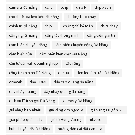
camera-đà_nẵng
ccna
ccnp
chip H
chip xeon
cho thuê loa kẹo kéo đà nẵng
chuông bao cháy
chính trị đà nẵng
chíp H
chứng chỉ kế toán
chữa cháy
công nghệ mạng
công tắc thông minh
công viên giải trí
cảm biến chuyển động
cảm biến chuyển động Đà Nẵng
cảm biến cửa
cảm biến hiện điện Đà Nẵng
cần tư vấn wifi doanh nghiệp
cầu rồng
cổng từ an ninh Đà Nẵng
dahua
den led âm trần Đà Nẵng
draytek
dây HDMI
dây cáp quang đà nẵng
dây nhảy quang
dây nhảy quang đà nẵng
dịch vụ IT trọn gói Đà Nẵng
gateway Đà Nẵng
giá vàng bao nhiêu
giá vàng kim ngọc IV
giá vàng sài gòn SJC
giải pháp quán cafe
giỗ tổ Hùng Vương
hikvision
hub chuyển đổi Đà Nẵng
hướng dẫn cài đặt camera