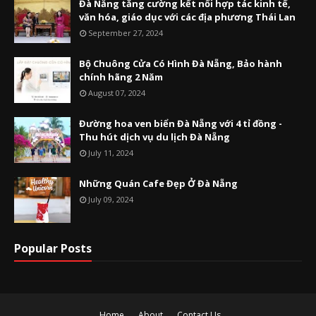
Đà Nẵng tăng cường kết nối hợp tác kinh tế,
văn hóa, giáo dục với các địa phương Thái Lan
September 27, 2024
Bộ Chuông Cửa Có Hình Đà Nẵng, Bảo hành
chính hãng 2 Năm
August 07, 2024
Đường hoa ven biển Đà Nẵng với 4 tỉ đồng -
Thu hút dịch vụ du lịch Đà Nẵng
July 11, 2024
Những Quán Cafe Đẹp Ở Đà Nẵng
July 09, 2024
Popular Posts
Home
About
Contact Us