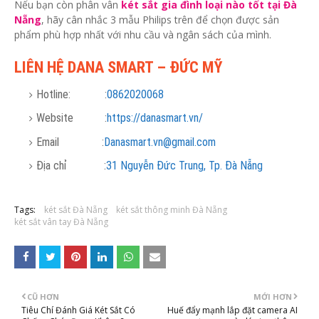
Nếu bạn còn phân vân
két sắt gia đình loại nào tốt tại Đà
Nẵng
, hãy cân nhắc 3 mẫu Philips trên để chọn được sản
phẩm phù hợp nhất với nhu cầu và ngân sách của mình.
LIÊN HỆ DANA SMART – ĐỨC MỸ
Hotline: :
0862020068
Website :
https://danasmart.vn/
Email :
Danasmart.vn@gmail.com
Địa chỉ :
31 Nguyễn Đức Trung, Tp. Đà Nẵng
Tags:
két sắt Đà Nẵng
két sắt thông minh Đà Nẵng
két sắt vân tay Đà Nẵng
CŨ HƠN
MỚI HƠN
Tiêu Chí Đánh Giá Két Sắt Có
Huế đẩy mạnh lắp đặt camera AI