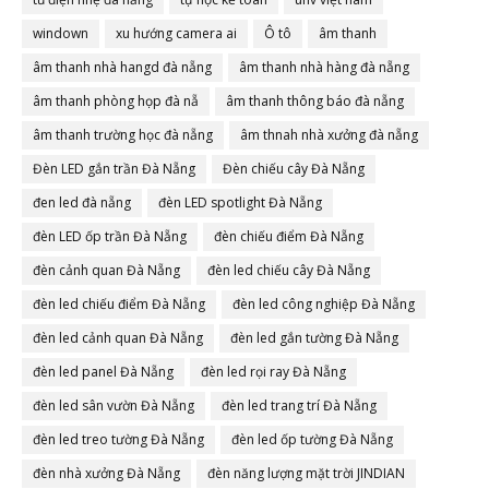
windown
xu hướng camera ai
Ô tô
âm thanh
âm thanh nhà hangd đà nẵng
âm thanh nhà hàng đà nẵng
âm thanh phòng họp đà nẵ
âm thanh thông báo đà nẵng
âm thanh trường học đà nẵng
âm thnah nhà xưởng đà nẵng
Đèn LED gắn trần Đà Nẵng
Đèn chiếu cây Đà Nẵng
đen led đà nẵng
đèn LED spotlight Đà Nẵng
đèn LED ốp trần Đà Nẵng
đèn chiếu điểm Đà Nẵng
đèn cảnh quan Đà Nẵng
đèn led chiếu cây Đà Nẵng
đèn led chiếu điểm Đà Nẵng
đèn led công nghiệp Đà Nẵng
đèn led cảnh quan Đà Nẵng
đèn led gắn tường Đà Nẵng
đèn led panel Đà Nẵng
đèn led rọi ray Đà Nẵng
đèn led sân vườn Đà Nẵng
đèn led trang trí Đà Nẵng
đèn led treo tường Đà Nẵng
đèn led ốp tường Đà Nẵng
đèn nhà xưởng Đà Nẵng
đèn năng lượng mặt trời JINDIAN