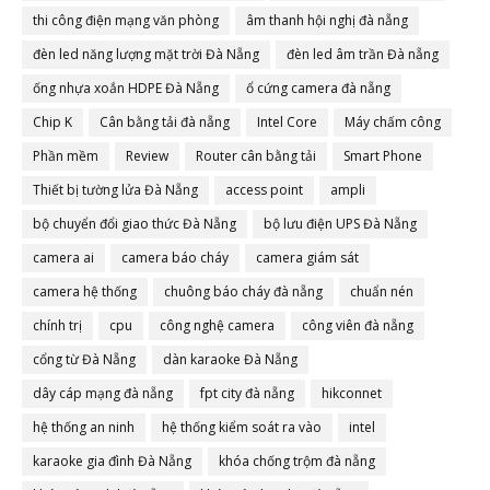
thi công điện mạng văn phòng
âm thanh hội nghị đà nẵng
đèn led năng lượng mặt trời Đà Nẵng
đèn led âm trần Đà nẵng
ống nhựa xoắn HDPE Đà Nẵng
ổ cứng camera đà nẵng
Chip K
Cân bằng tải đà nẵng
Intel Core
Máy chấm công
Phần mềm
Review
Router cân bằng tải
Smart Phone
Thiết bị tường lửa Đà Nẵng
access point
ampli
bộ chuyển đổi giao thức Đà Nẵng
bộ lưu điện UPS Đà Nẵng
camera ai
camera báo cháy
camera giám sát
camera hệ thống
chuông báo cháy đà nẵng
chuẩn nén
chính trị
cpu
công nghệ camera
công viên đà nẵng
cổng từ Đà Nẵng
dàn karaoke Đà Nẵng
dây cáp mạng đà nẵng
fpt city đà nẵng
hikconnet
hệ thống an ninh
hệ thống kiểm soát ra vào
intel
karaoke gia đình Đà Nẵng
khóa chống trộm đà nẵng