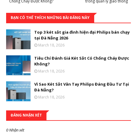
Chống Cháy Được Không?
trong quản lý giao thông
BẠN CÓ THỂ THÍCH NHỮNG BÀI ĐĂNG NÀY
Top 3 két sắt gia đình hiện đại Philips bán chạy
tại Đà Nẵng 2026
March 18, 2026
Tiêu Chí Đánh Giá Két Sắt Có Chống Cháy Được
Không?
March 18, 2026
Vì Sao Két Sắt Vân Tay Philips Đáng Đầu Tư Tại
Đà Nẵng?
March 18, 2026
ĐĂNG NHẬN XÉT
0 Nhận xét