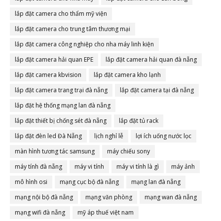
lắp đặt camera cho thẩm mỹ viện
lắp đặt camera cho trung tâm thương mại
lắp đặt camera công nghiệp cho nha máy linh kiện
lắp đặt camera hải quan EPE
lắp đặt camera hải quan đà nẵng
lắp đặt camera kbvision
lắp đặt camera kho lạnh
lắp đặt camera trang trại đà nẵng
lắp đặt camera tại đà nẵng
lắp đặt hệ thống mạng lan đà nẵng
lắp đặt thiết bị chống sét đà nẵng
lắp đặt tủ rack
lắp đặt đèn led Đà Nẵng
lịch nghỉ lễ
lợi ích uống nước lọc
màn hình tương tác samsung
máy chiếu sony
máy tính đà nẵng
máy vi tính
máy vi tính là gì
máy ảnh
mô hình osi
mạng cục bộ đà nẵng
mạng lan đà nẵng
mạng nội bộ đà nẵng
mạng văn phòng
mạng wan đà nẵng
mạng wifi đà nẵng
mỹ áp thuế việt nam