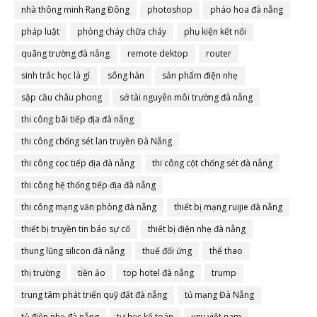
nhà thông minh Rạng Đông
photoshop
pháo hoa đà nẵng
pháp luật
phòng cháy chữa cháy
phụ kiện kết nối
quãng trường đà nẵng
remote dektop
router
sinh trắc học là gì
sông hàn
sản phẩm điện nhẹ
sập cầu châu phong
sở tài nguyên môi trường đà nẵng
thi công bãi tiếp địa đà nẵng
thi công chống sét lan truyền Đà Nẵng
thi công cọc tiếp địa đà nẵng
thi công cột chống sét đà nẵng
thi công hệ thống tiếp địa đà nẵng
thi công mạng văn phòng đà nẵng
thiết bị mạng ruijie đà nẵng
thiết bị truyền tin báo sự cố
thiết bị điện nhẹ đà nẵng
thung lũng silicon đà nẵng
thuế đối ứng
thể thao
thị trường
tiền ảo
top hotel đà nẵng
trump
trung tâm phát triển quỹ đất đà nẵng
tủ mạng Đà Nẵng
tủ điện nhẹ đà nẵng
tự học kế toán
unv việt nam