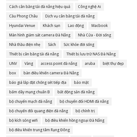
Cách cân bằng tải đà nẵng hiệu quả
Công nghệ Ai
Cầu Phong Châu
Dịch vụ cân bằng tải đà nẵng
Hyundai Venue
Khách sạn
Lao động
Macbook
Màn hình giám sát camera Đà Nẵng
Nhà Cửa - Đời sống
Nhà thầu điện nhẹ
Sách
Sức khỏe đời sống
Thiết bị cân bằng tải đà nẵng
Thiết bị lưu trữ NAS Đà Nẵng
UNV
Vàng
access point đà nẵng
aruba
biệt thự đẹp
box
bàn điều khiển camera Đà Nẵng
báo giá lắp đặt chống sét tiếp địa
bảo mật
bấm dây mạng chuẩn B
bất động sản đà nẵng
bộ chuyển mạch đà nẵng
bộ chuyển đổi HDMI đà nẵng
bộ chuyển đổi quang điện đà nẵng
bộ chính trị
bộ kích sóng wifi
bộ điều khiển hồng ngoại Đà Nẵng
bộ điều khiển trung tâm Rạng Đông