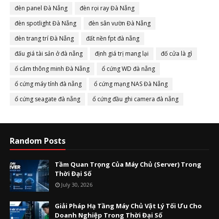
đèn panel Đà Nẵng
đèn rọi ray Đà Nẵng
đèn spotlight Đà Nẵng
đèn sân vườn Đà Nẵng
đèn trang trí Đà Nẵng
đất nền fpt đà nẵng
đấu giá tài sản ở đà nẵng
định giá trị mang lại
đố cửa là gì
ổ cắm thông minh Đà Nẵng
ổ cứng WD đà nẵng
ổ cứng máy tính đà nẵng
ổ cứng mạng NAS Đà Nẵng
ổ cứng seagate đà nẵng
ổ cứng đầu ghi camera đà nẵng
Random Posts
Tầm Quan Trọng Của Máy Chủ (Server) Trong
Thời Đại Số
July 30, 2026
Giải Pháp Hạ Tầng Máy Chủ Vật Lý Tối Ưu Cho
Doanh Nghiệp Trong Thời Đại Số