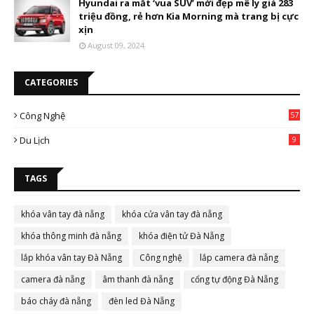
Hyundai ra mắt ‘vua SUV’ mới đẹp mê ly giá 283
triệu đồng, rẻ hơn Kia Morning mà trang bị cực
xịn
August 09, 2024
CATEGORIES
Công Nghệ
57
Du Lịch
9
TAGS
khóa vân tay đà nẵng
khóa cửa vân tay đà nẵng
khóa thông minh đà nẵng
khóa điện tử Đà Nẵng
lắp khóa vân tay Đà Nẵng
Công nghệ
lắp camera đà nẵng
camera đà nẵng
âm thanh đà nẵng
cổng tự động Đà Nẵng
báo cháy đà nẵng
đèn led Đà Nẵng