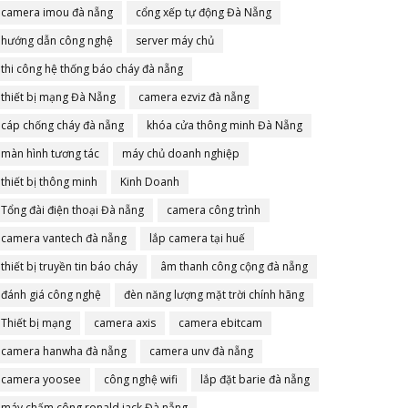
camera imou đà nẵng
cổng xếp tự động Đà Nẵng
hướng dẫn công nghệ
server máy chủ
thi công hệ thống báo cháy đà nẵng
thiết bị mạng Đà Nẵng
camera ezviz đà nẵng
cáp chống cháy đà nẵng
khóa cửa thông minh Đà Nẵng
màn hình tương tác
máy chủ doanh nghiệp
thiết bị thông minh
Kinh Doanh
Tổng đài điện thoại Đà nẵng
camera công trình
camera vantech đà nẵng
lắp camera tại huế
thiết bị truyền tin báo cháy
âm thanh công cộng đà nẵng
đánh giá công nghệ
đèn năng lượng mặt trời chính hãng
Thiết bị mạng
camera axis
camera ebitcam
camera hanwha đà nẵng
camera unv đà nẵng
camera yoosee
công nghệ wifi
lắp đặt barie đà nẵng
máy chấm công ronald jack Đà nẵng