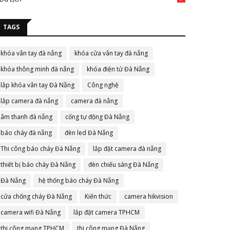
TAGS
khóa vân tay đà nẵng
khóa cửa vân tay đà nẵng
khóa thông minh đà nẵng
khóa điện tử Đà Nẵng
lắp khóa vân tay Đà Nẵng
Công nghệ
lắp camera đà nẵng
camera đà nẵng
âm thanh đà nẵng
cổng tự động Đà Nẵng
báo cháy đà nẵng
đèn led Đà Nẵng
Thi công báo cháy Đà Nẵng
lắp đặt camera đà nẵng
thiết bị báo cháy Đà Nẵng
đèn chiếu sáng Đà Nẵng
Đà Nẵng
hệ thống báo cháy Đà Nẵng
cửa chống cháy Đà Nẵng
Kiến thức
camera hikvision
camera wifi Đà Nẵng
lắp đặt camera TPHCM
thi công mạng TPHCM
thi công mạng Đà Nẵng