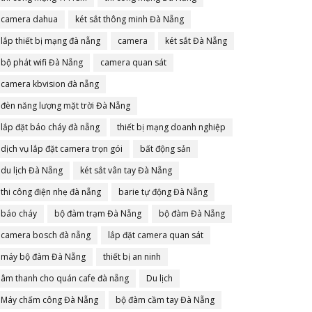
camera dahua
két sắt thông minh Đà Nẵng
lắp thiết bị mạng đà nẵng
camera
két sắt Đà Nẵng
bộ phát wifi Đà Nẵng
camera quan sát
camera kbvision đà nẵng
đèn năng lượng mặt trời Đà Nẵng
lắp đặt báo cháy đà nẵng
thiết bị mạng doanh nghiệp
dịch vụ lắp đặt camera trọn gói
bất động sản
du lịch Đà Nẵng
két sắt vân tay Đà Nẵng
thi công điện nhẹ đà nẵng
barie tự động Đà Nẵng
báo cháy
bộ đàm trạm Đà Nẵng
bộ đàm Đà Nẵng
camera bosch đà nẵng
lắp đặt camera quan sát
máy bộ đàm Đà Nẵng
thiết bị an ninh
âm thanh cho quán cafe đà nẵng
Du lịch
Máy chấm công Đà Nẵng
bộ đàm cầm tay Đà Nẵng