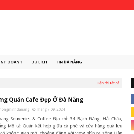
INH DOANH
DU LỊCH
TIN ĐÀ NẴNG
Hiển thị tất cả
ng Quán Cafe Đẹp Ở Đà Nẵng
thongminhdanang
Tháng 7 09, 2024
nang Souvenirs & Coffee Địa chỉ: 34 Bạch Đằng, Hải Châu,
ng Mô tả: Quán kết hợp giữa cà phê và cửa hàng quà lưu
 có không gian mở, thoáng đãng với view nhìn ra sông Hàn