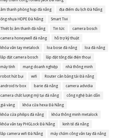
âm thanh phòng họp đà nẵng
địa điểm du lịch Đà Nẵng
ống nhựa HDPE Đà Nẵng
Smart Tivi
Thiết bị âm thanh đà nẵng
Tin tức
camera bosch
camera honeywell đà nẵng
hỗ trợ kỹ thuật
khóa vân tay metalock
loa bose đà nẵng
loa đà nẵng
lắp đặt camera bosch
lắp đặt tổng đài điện thoại
máy tính
mạng doanh nghiệp
nhà thông minh
robot hút bụi
wifi
Router cân bằng tải Đà nẵng
android tv box
barie đà nẵng
camera advidia
camera chất lượng mỹ tại đà nẵng
công nghệ bán dẫn
giá vàng
khóa cửa hexa Đà Nẵng
khóa cửa philips đà nẵng
khóa thông minh metalock
khóa vân tay PHGLock Đà Nẵng
kinh tế đà nẵng
lắp camera wifi Đà Nẵng
máy chấm công vân tay đà nẵng