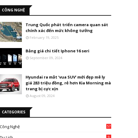
CÔNG NGHỆ
Trung Quốc phát triển camera quan sát
chính xác đến mức không tưởng
February 19, 2025
Bảng giá chi tiết Iphone 16 seri
September 09, 2024
Hyundai ra mắt ‘vua SUV’ mới đẹp mê ly
giá 283 triệu đồng, rẻ hơn Kia Morning mà
trang bị cực xịn
August 09, 2024
CATEGORIES
Công Nghệ
57
Du Lịch
9