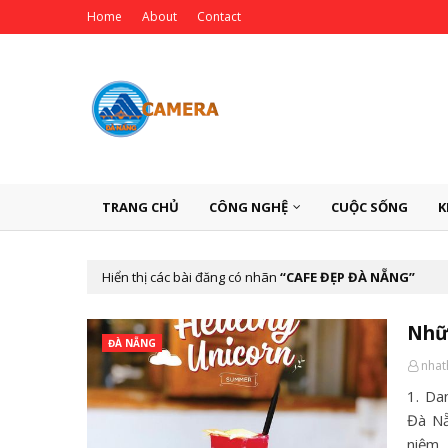
Home
About
Contact
TRANG CHỦ
CÔNG NGHỆ
CUỘC SỐNG
K
Hiển thị các bài đăng có nhãn
CAFE ĐẸP ĐÀ NẴNG
Nhữ
ĐÀ NẴNG
nha
1. Da
Đà Nẵ
niệm,