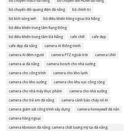
bộ chuyển mạch đà nẵng
bộ chuyển đổi HDMI đà nẵng
bộ chuyển đổi quang điện đà nẵng
bộ chính trị
bộ kích sóng wifi
bộ điều khiển hồng ngoại Đà Nẵng
bộ điều khiển trung tâm Rạng Đông
bộ điều khiển trung tâm Đà Nẵng
cafe chill
cafe đẹp
cafe đẹp đà nẵng
camera AI thông minh
camera AI đếm người
camera PTZ ngoài trời
camera UNV
camera ai đà nẵng
camera bosch cho nhà xưởng
camera cho công trình
camera cho kho lạnh
camera cho kho xưởng
camera cho khu vực công cộng
camera cho nhà máy thực phẩm
camera cho nhà xưởng
camera cho trẻ em đà nẵng
camera cảnh báo cháy nổ AI
camera giám sát công trình xây dựng
camera honeywell đà nẵn
camera hồng ngoại
camera kbvision đà nẵng; camera chất lượng mỹ tại đà nẵng;