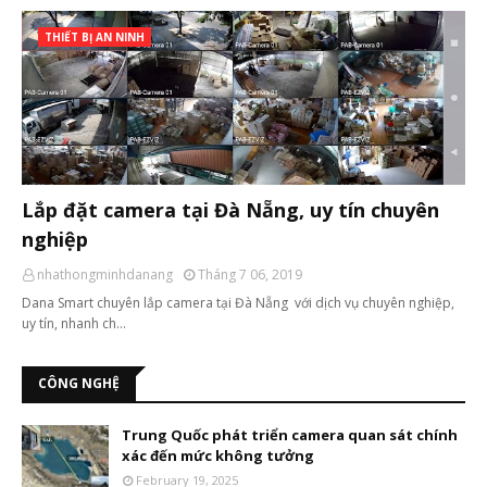
THIẾT BỊ AN NINH
Lắp đặt camera tại Đà Nẵng, uy tín chuyên
nghiệp
nhathongminhdanang
Tháng 7 06, 2019
Dana Smart chuyên lắp camera tại Đà Nẵng với dịch vụ chuyên nghiệp,
uy tín, nhanh ch…
CÔNG NGHỆ
Trung Quốc phát triển camera quan sát chính
xác đến mức không tưởng
February 19, 2025