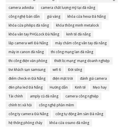
camera advidia
camera chất lượng mỹ tại đà nẵng
công nghệ bán dẫn
giá vàng
khóa cửa hexa Đà Nẵng
khóa cửa philips đà nẵng
khóa thông minh metalock
khóa vân tay PHGLock Đà Nẵng
kinh tế đà nẵng
lắp camera wifi Đà Nẵng
máy chấm công vân tay đà nẵng
máy in canon đà nẵng
thi công mạng lan đà nẵng
thi công điện văn phòng
thiết bị mạng' mạng doanh nghiệp
tivi khách sạn samsung
wifi 6
Đời sống
điểm check-in Đà Nẵng
điện mặt trời
đánh giá camera
đèn pha led Đà Nẵng
Hướng dẫn
Kinh tế
Mẹo hay
Tài chính
amply cũ đà nẵng
camera công nghiệp
chính trị xã hội
công nghệ phần mềm
công ty camera Đà Nẵng
cổng tự động âm sàn Đà nẵng
hệ thống phòng cháy
khóa cửa osuno đà nẵng