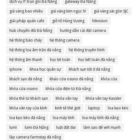
dịch vụ IT trọn gói Đà Nẵng
gateway Đà Nẵng
giá vàng bao nhiêu
giá vàng kim ngọc IV
giá vàng sài gòn SJC
giải pháp quán cafe
giỗ tổ Hùng Vương
hikvision
hub chuyển đổi Đà Nẵng
hướng dẫn cài đặt camera
hệ thống báo cháy
hệ thống camera
hệ thống loa âm trần đà nẵng
hệ thống truyền hình
hệ thống âm thanh
học kế toán
học kết toán đà nẵng
iphone
khoa học quân sự
khách sạn tốt ở đà nẵng
khách sạn đà nẵng
kháo cửa osuno đà nẵng
khóa cửa
khóa cửa osuno
khóa cửa điện từ Đà nẵng
khóa thẻ từ khách sạn
khóa vân tay
khóa vân tay Kassler
khóa vân tay cửa kính
kinh tế thế giới
laptop
loa kẹo kéo
loa kẹo kéo đà nẵng
loa máy tính
loa máy tính đà nẵng
lumi
lumi Đà Nẵng
luật đất đai
làm sao để wifi mạnh
lắp camera farmstay đà nẵng