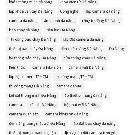
khóa thông minh đà nẵng
khóa điện tử Đà Nẵng
lắp khóa vân tay Đà Nẵng
Công nghệ
lắp camera đà nẵng
camera đà nẵng
âm thanh đà nẵng
cổng tự động Đà Nẵng
báo cháy đà nẵng
đèn led Đà Nẵng
Thi công báo cháy Đà Nẵng
lắp đặt camera đà nẵng
thiết bị báo cháy Đà Nẵng
đèn chiếu sáng Đà Nẵng
Đà Nẵng
hệ thống báo cháy Đà Nẵng
cửa chống cháy Đà Nẵng
Kiến thức
camera hikvision
camera wifi Đà Nẵng
lắp đặt camera TPHCM
thi công mạng TPHCM
thi công mạng Đà Nẵng
camera dahua
két sắt thông minh Đà Nẵng
lắp thiết bị mạng đà nẵng
camera
két sắt Đà Nẵng
bộ phát wifi Đà Nẵng
camera quan sát
camera kbvision đà nẵng
đèn năng lượng mặt trời Đà Nẵng
lắp đặt báo cháy đà nẵng
thiết bị mạng doanh nghiệp
dịch vụ lắp đặt camera trọn gói