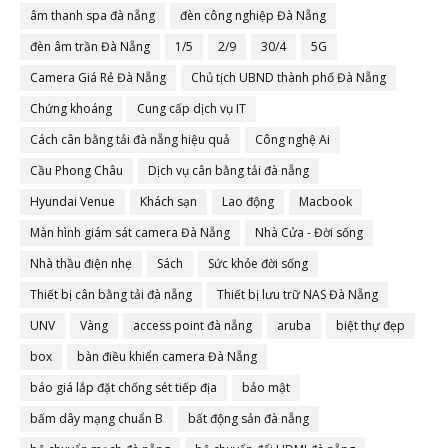
âm thanh spa đà nẵng
đèn công nghiệp Đà Nẵng
đèn âm trần Đà Nẵng
1/5
2/9
30/4
5G
Camera Giá Rẻ Đà Nẵng
Chủ tịch UBND thành phố Đà Nẵng
Chứng khoáng
Cung cấp dịch vụ IT
Cách cân bằng tải đà nẵng hiệu quả
Công nghệ Ai
Cầu Phong Châu
Dịch vụ cân bằng tải đà nẵng
Hyundai Venue
Khách sạn
Lao động
Macbook
Màn hình giám sát camera Đà Nẵng
Nhà Cửa - Đời sống
Nhà thầu điện nhẹ
Sách
Sức khỏe đời sống
Thiết bị cân bằng tải đà nẵng
Thiết bị lưu trữ NAS Đà Nẵng
UNV
Vàng
access point đà nẵng
aruba
biệt thự đẹp
box
bàn điều khiển camera Đà Nẵng
báo giá lắp đặt chống sét tiếp địa
bảo mật
bấm dây mạng chuẩn B
bất động sản đà nẵng