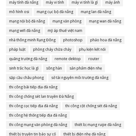
máy tính đà nẵng
máy vi tính
máy vi tính là gì
máy ảnh
mô hình osi
mạng cục bộ đà nẵng
mạng lan đà nẵng
mạng nội bộ đà nẵng
mạng văn phòng
mạng wan đà nẵng
mạng wifi đà nẵng
mỹ áp thuế việt nam
nhà thông minh Rạng Đông
photoshop
pháo hoa đà nẵng
pháp luật
phòng cháy chữa cháy
phụ kiện kết nối
quãng trường đà nẵng
remote dektop
router
sinh trắc học là gì
sông hàn
sản phẩm điện nhẹ
sập cầu châu phong
sở tài nguyên môi trường đà nẵng
thi công bãi tiếp địa đà nẵng
thi công chống sét lan truyền Đà Nẵng
thi công cọc tiếp địa đà nẵng
thi công cột chống sét đà nẵng
thi công hệ thống tiếp địa đà nẵng
thi công mạng văn phòng đà nẵng
thiết bị mạng ruijie đà nẵng
thiết bị truyền tin báo sự cố
thiết bị điện nhẹ đà nẵng