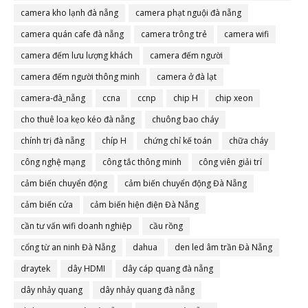
camera đà nẵng
camera kho lạnh đà nẵng
camera phạt nguội đà nẵng
camera quán cafe đà nẵng
camera trông trẻ
camera wifi
camera đếm lưu lượng khách
camera đếm người
camera đếm người thông minh
camera ở đà lạt
camera-đà_nẵng
ccna
ccnp
chip H
chip xeon
cho thuê loa kẹo kéo đà nẵng
chuông bao cháy
chính trị đà nẵng
chíp H
chứng chỉ kế toán
chữa cháy
công nghệ mạng
công tắc thông minh
công viên giải trí
cảm biến chuyển động
cảm biến chuyển động Đà Nẵng
cảm biến cửa
cảm biến hiện điện Đà Nẵng
cần tư vấn wifi doanh nghiệp
cầu rồng
cổng từ an ninh Đà Nẵng
dahua
den led âm trần Đà Nẵng
draytek
dây HDMI
dây cáp quang đà nẵng
dây nhảy quang
dây nhảy quang đà nẵng