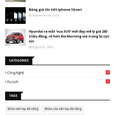
Bảng giá chi tiết Iphone 16 seri
September 09, 2024
Hyundai ra mắt ‘vua SUV’ mới đẹp mê ly giá 283
triệu đồng, rẻ hơn Kia Morning mà trang bị cực
xịn
August 09, 2024
CATEGORIES
Công Nghệ
57
Du Lịch
9
TAGS
khóa vân tay đà nẵng
khóa cửa vân tay đà nẵng