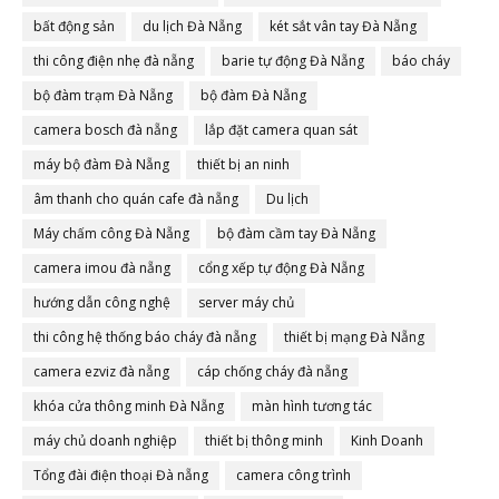
bất động sản
du lịch Đà Nẵng
két sắt vân tay Đà Nẵng
thi công điện nhẹ đà nẵng
barie tự động Đà Nẵng
báo cháy
bộ đàm trạm Đà Nẵng
bộ đàm Đà Nẵng
camera bosch đà nẵng
lắp đặt camera quan sát
máy bộ đàm Đà Nẵng
thiết bị an ninh
âm thanh cho quán cafe đà nẵng
Du lịch
Máy chấm công Đà Nẵng
bộ đàm cầm tay Đà Nẵng
camera imou đà nẵng
cổng xếp tự động Đà Nẵng
hướng dẫn công nghệ
server máy chủ
thi công hệ thống báo cháy đà nẵng
thiết bị mạng Đà Nẵng
camera ezviz đà nẵng
cáp chống cháy đà nẵng
khóa cửa thông minh Đà Nẵng
màn hình tương tác
máy chủ doanh nghiệp
thiết bị thông minh
Kinh Doanh
Tổng đài điện thoại Đà nẵng
camera công trình