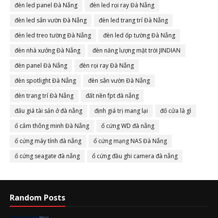
đèn led panel Đà Nẵng
đèn led rọi ray Đà Nẵng
đèn led sân vườn Đà Nẵng
đèn led trang trí Đà Nẵng
đèn led treo tường Đà Nẵng
đèn led ốp tường Đà Nẵng
đèn nhà xưởng Đà Nẵng
đèn năng lượng mặt trời JINDIAN
đèn panel Đà Nẵng
đèn rọi ray Đà Nẵng
đèn spotlight Đà Nẵng
đèn sân vườn Đà Nẵng
đèn trang trí Đà Nẵng
đất nền fpt đà nẵng
đấu giá tài sản ở đà nẵng
định giá trị mang lại
đố cửa là gì
ổ cắm thông minh Đà Nẵng
ổ cứng WD đà nẵng
ổ cứng máy tính đà nẵng
ổ cứng mạng NAS Đà Nẵng
ổ cứng seagate đà nẵng
ổ cứng đầu ghi camera đà nẵng
Random Posts