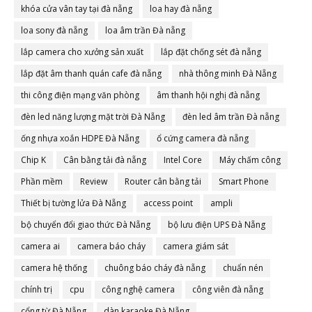
khóa cửa vân tay tại đà nẵng
loa hay đà nẵng
loa sony đà nẵng
loa âm trần Đà nẵng
lắp camera cho xưởng sản xuất
lắp đặt chống sét đà nẵng
lắp đặt âm thanh quán cafe đà nẵng
nhà thông minh Đà Nẵng
thi công điện mạng văn phòng
âm thanh hội nghị đà nẵng
đèn led năng lượng mặt trời Đà Nẵng
đèn led âm trần Đà nẵng
ống nhựa xoắn HDPE Đà Nẵng
ổ cứng camera đà nẵng
Chip K
Cân bằng tải đà nẵng
Intel Core
Máy chấm công
Phần mềm
Review
Router cân bằng tải
Smart Phone
Thiết bị tường lửa Đà Nẵng
access point
ampli
bộ chuyển đổi giao thức Đà Nẵng
bộ lưu điện UPS Đà Nẵng
camera ai
camera báo cháy
camera giám sát
camera hệ thống
chuông báo cháy đà nẵng
chuẩn nén
chính trị
cpu
công nghệ camera
công viên đà nẵng
cổng từ Đà Nẵng
dàn karaoke Đà Nẵng