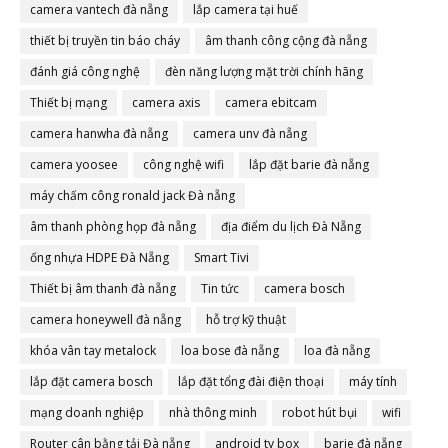
camera vantech đà nẵng
lắp camera tại huế
thiết bị truyền tin báo cháy
âm thanh công cộng đà nẵng
đánh giá công nghệ
đèn năng lượng mặt trời chính hãng
Thiết bị mạng
camera axis
camera ebitcam
camera hanwha đà nẵng
camera unv đà nẵng
camera yoosee
công nghệ wifi
lắp đặt barie đà nẵng
máy chấm công ronald jack Đà nẵng
âm thanh phòng họp đà nẵng
địa điểm du lịch Đà Nẵng
ống nhựa HDPE Đà Nẵng
Smart Tivi
Thiết bị âm thanh đà nẵng
Tin tức
camera bosch
camera honeywell đà nẵng
hỗ trợ kỹ thuật
khóa vân tay metalock
loa bose đà nẵng
loa đà nẵng
lắp đặt camera bosch
lắp đặt tổng đài điện thoại
máy tính
mạng doanh nghiệp
nhà thông minh
robot hút bụi
wifi
Router cân bằng tải Đà nẵng
android tv box
barie đà nẵng