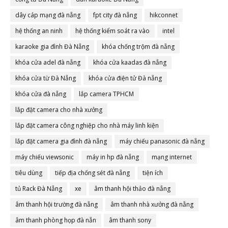
dây cáp mạng đà nẵng
fpt city đà nẵng
hikconnet
hệ thống an ninh
hệ thống kiểm soát ra vào
intel
karaoke gia đình Đà Nẵng
khóa chống trộm đà nẵng
khóa cửa adel đà nẵng
khóa cửa kaadas đà nẵng
khóa cửa từ Đà Nẵng
khóa cửa điện tử Đà nẵng
khóa cửa đà nẵng
lắp camera TPHCM
lắp đặt camera cho nhà xưởng
lắp đặt camera công nghiệp cho nhà máy linh kiện
lắp đặt camera gia đình đà nẵng
máy chiếu panasonic đà nẵng
máy chiếu viewsonic
máy in hp đà nẵng
mạng internet
tiêu dùng
tiếp địa chống sét đà nẵng
tiện ích
tủ Rack Đà Nẵng
xe
âm thanh hội thảo đà nẵng
âm thanh hội trường đà nẵng
âm thanh nhà xưởng đà nẵng
âm thanh phòng họp đà nẵn
âm thanh sony