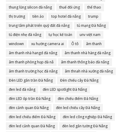
thung lũng silicon đà nẵng
thuế đối ứng
thể thao
thị trường
tiền ảo
top hotel đà nẵng
trump
trung tâm phát triển quỹ đất đà nẵng
tủ mạng Đà Nẵng
tủ điện nhẹ đà nẵng
tự học kế toán
unv việt nam
windown
xu hướng camera ai
Ô tô
âm thanh
âm thanh nhà hangd đà nẵng
âm thanh nhà hàng đà nẵng
âm thanh phòng họp đà nẵ
âm thanh thông báo đà nẵng
âm thanh trường học đà nẵng
âm thnah nhà xưởng đà nẵng
Đèn LED gắn trần Đà Nẵng
Đèn chiếu cây Đà Nẵng
đen led đà nẵng
đèn LED spotlight Đà Nẵng
đèn LED ốp trần Đà Nẵng
đèn chiếu điểm Đà Nẵng
đèn cảnh quan Đà Nẵng
đèn led chiếu cây Đà Nẵng
đèn led chiếu điểm Đà Nẵng
đèn led công nghiệp Đà Nẵng
đèn led cảnh quan Đà Nẵng
đèn led gắn tường Đà Nẵng