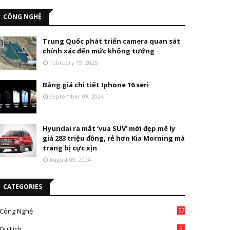
CÔNG NGHỆ
Trung Quốc phát triển camera quan sát
chính xác đến mức không tưởng
February 19, 2025
Bảng giá chi tiết Iphone 16 seri
September 09, 2024
Hyundai ra mắt ‘vua SUV’ mới đẹp mê ly
giá 283 triệu đồng, rẻ hơn Kia Morning mà
trang bị cực xịn
August 09, 2024
CATEGORIES
Công Nghệ
57
Du Lịch
9