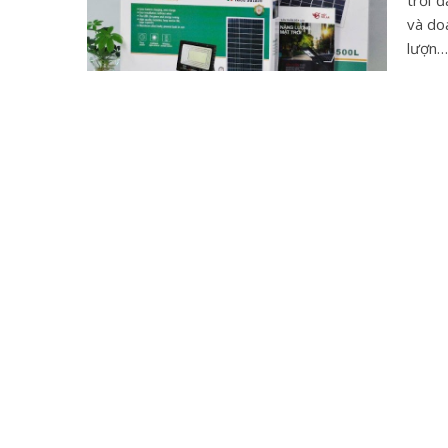
trời 
và do
lượn…