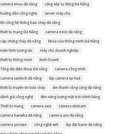
camera imou đà nẵng
cổng xếp tự động Đà Nẵng
hướng dẫn công nghệ
server máy chủ
thi công hệ thống báo cháy đà nẵng
thiết bị mạng Đà Nẵng
camera ezviz đà nẵng
cáp chống cháy đà nẵng
khóa cửa thông minh Đà Nẵng
màn hình tương tác
máy chủ doanh nghiệp
thiết bị thông minh
Kinh Doanh
Tổng đài điện thoại Đà nẵng
camera công trình
camera vantech đà nẵng
lắp camera tại huế
thiết bị truyền tin báo cháy
âm thanh công cộng đà nẵng
đánh giá công nghệ
đèn năng lượng mặt trời chính hãng
Thiết bị mạng
camera axis
camera ebitcam
camera hanwha đà nẵng
camera unv đà nẵng
camera yoosee
công nghệ wifi
lắp đặt barie đà nẵng
máy chấm công ronald jack Đà nẵng