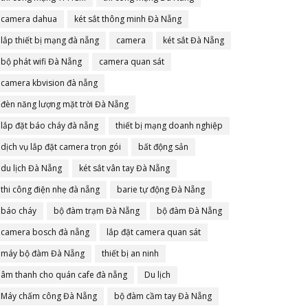
camera dahua
két sắt thông minh Đà Nẵng
lắp thiết bị mạng đà nẵng
camera
két sắt Đà Nẵng
bộ phát wifi Đà Nẵng
camera quan sát
camera kbvision đà nẵng
đèn năng lượng mặt trời Đà Nẵng
lắp đặt báo cháy đà nẵng
thiết bị mạng doanh nghiệp
dịch vụ lắp đặt camera trọn gói
bất động sản
du lịch Đà Nẵng
két sắt vân tay Đà Nẵng
thi công điện nhẹ đà nẵng
barie tự động Đà Nẵng
báo cháy
bộ đàm trạm Đà Nẵng
bộ đàm Đà Nẵng
camera bosch đà nẵng
lắp đặt camera quan sát
máy bộ đàm Đà Nẵng
thiết bị an ninh
âm thanh cho quán cafe đà nẵng
Du lịch
Máy chấm công Đà Nẵng
bộ đàm cầm tay Đà Nẵng