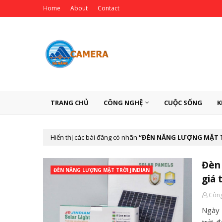
Home
About
Contact
TRANG CHỦ
CÔNG NGHỆ
CUỘC SỐNG
K
Hiển thị các bài đăng có nhãn
ĐÈN NĂNG LƯỢNG MẶT T
Đèn 
ĐÈN NĂNG LƯỢNG MẶT TRỜI JINDIAN
giá 
Công
Ngày 