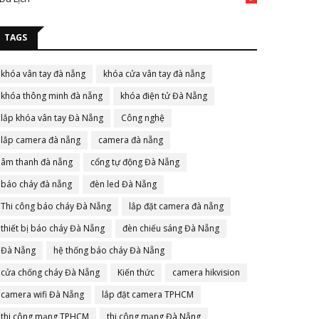
TAGS
khóa vân tay đà nẵng
khóa cửa vân tay đà nẵng
khóa thông minh đà nẵng
khóa điện tử Đà Nẵng
lắp khóa vân tay Đà Nẵng
Công nghệ
lắp camera đà nẵng
camera đà nẵng
âm thanh đà nẵng
cổng tự động Đà Nẵng
báo cháy đà nẵng
đèn led Đà Nẵng
Thi công báo cháy Đà Nẵng
lắp đặt camera đà nẵng
thiết bị báo cháy Đà Nẵng
đèn chiếu sáng Đà Nẵng
Đà Nẵng
hệ thống báo cháy Đà Nẵng
cửa chống cháy Đà Nẵng
Kiến thức
camera hikvision
camera wifi Đà Nẵng
lắp đặt camera TPHCM
thi công mạng TPHCM
thi công mạng Đà Nẵng