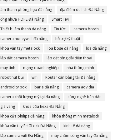
âm thanh phòng họp đà nẵng
địa điểm du lịch Đà Nẵng
ống nhựa HDPE Đà Nẵng
Smart Tivi
Thiết bị âm thanh đà nẵng
Tin tức
camera bosch
camera honeywell đà nẵng
hỗ trợ kỹ thuật
khóa vân tay metalock
loa bose đà nẵng
loa đà nẵng
lắp đặt camera bosch
lắp đặt tổng đài điện thoại
máy tính
mạng doanh nghiệp
nhà thông minh
robot hút bụi
wifi
Router cân bằng tải Đà nẵng
android tv box
barie đà nẵng
camera advidia
camera chất lượng mỹ tại đà nẵng
công nghệ bán dẫn
giá vàng
khóa cửa hexa Đà Nẵng
khóa cửa philips đà nẵng
khóa thông minh metalock
khóa vân tay PHGLock Đà Nẵng
kinh tế đà nẵng
lắp camera wifi Đà Nẵng
máy chấm công vân tay đà nẵng