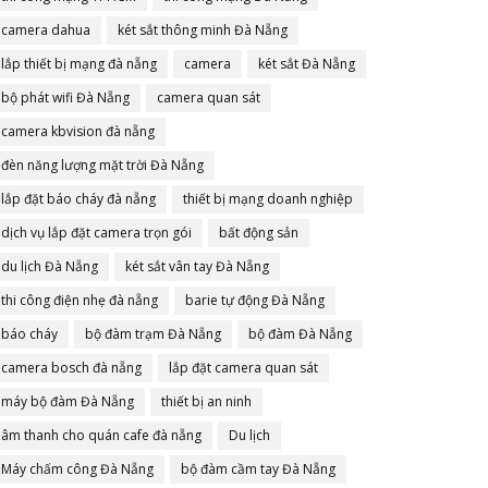
camera dahua
két sắt thông minh Đà Nẵng
lắp thiết bị mạng đà nẵng
camera
két sắt Đà Nẵng
bộ phát wifi Đà Nẵng
camera quan sát
camera kbvision đà nẵng
đèn năng lượng mặt trời Đà Nẵng
lắp đặt báo cháy đà nẵng
thiết bị mạng doanh nghiệp
dịch vụ lắp đặt camera trọn gói
bất động sản
du lịch Đà Nẵng
két sắt vân tay Đà Nẵng
thi công điện nhẹ đà nẵng
barie tự động Đà Nẵng
báo cháy
bộ đàm trạm Đà Nẵng
bộ đàm Đà Nẵng
camera bosch đà nẵng
lắp đặt camera quan sát
máy bộ đàm Đà Nẵng
thiết bị an ninh
âm thanh cho quán cafe đà nẵng
Du lịch
Máy chấm công Đà Nẵng
bộ đàm cầm tay Đà Nẵng