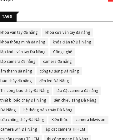
TAGS
khóa vân tay đà nẵng
khóa cửa vân tay đà nẵng
khóa thông minh đà nẵng
khóa điện tử Đà Nẵng
lắp khóa vân tay Đà Nẵng
Công nghệ
lắp camera đà nẵng
camera đà nẵng
âm thanh đà nẵng
cổng tự động Đà Nẵng
báo cháy đà nẵng
đèn led Đà Nẵng
Thi công báo cháy Đà Nẵng
lắp đặt camera đà nẵng
thiết bị báo cháy Đà Nẵng
đèn chiếu sáng Đà Nẵng
Đà Nẵng
hệ thống báo cháy Đà Nẵng
cửa chống cháy Đà Nẵng
Kiến thức
camera hikvision
camera wifi Đà Nẵng
lắp đặt camera TPHCM
thi công mạng TPHCM
thi công mạng Đà Nẵng