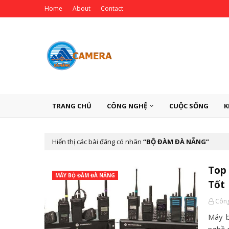
Home
About
Contact
TRANG CHỦ
CÔNG NGHỆ
CUỘC SỐNG
K
Hiển thị các bài đăng có nhãn
BỘ ĐÀM ĐÀ NẴNG
Top
MÁY BỘ ĐÀM ĐÀ NẴNG
Tốt
Công
Máy b