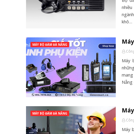
Bộ đà
nhiều
ngành
khô…
Máy 
MÁY BỘ ĐÀM ĐÀ NẴNG
Công
Máy b
những 
mang 
Nẵng
Máy
MÁY BỘ ĐÀM ĐÀ NẴNG
Công
Máy b