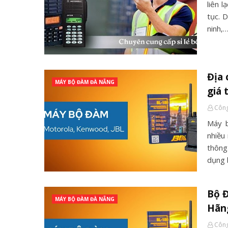
liên l
tục. 
ninh,
Địa 
MÁY BỘ ĐÀM ĐÀ NẴNG
giá 
Công
Máy b
nhiều
thông
dụng 
Bộ 
MÁY BỘ ĐÀM ĐÀ NẴNG
Hãn
Công