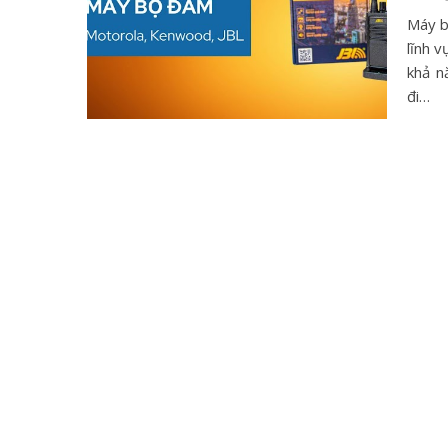
Máy b
lĩnh v
khả n
đi…