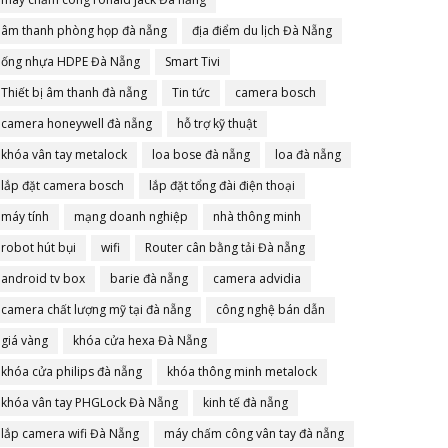
âm thanh phòng họp đà nẵng
địa điểm du lịch Đà Nẵng
ống nhựa HDPE Đà Nẵng
Smart Tivi
Thiết bị âm thanh đà nẵng
Tin tức
camera bosch
camera honeywell đà nẵng
hỗ trợ kỹ thuật
khóa vân tay metalock
loa bose đà nẵng
loa đà nẵng
lắp đặt camera bosch
lắp đặt tổng đài điện thoại
máy tính
mạng doanh nghiệp
nhà thông minh
robot hút bụi
wifi
Router cân bằng tải Đà nẵng
android tv box
barie đà nẵng
camera advidia
camera chất lượng mỹ tại đà nẵng
công nghệ bán dẫn
giá vàng
khóa cửa hexa Đà Nẵng
khóa cửa philips đà nẵng
khóa thông minh metalock
khóa vân tay PHGLock Đà Nẵng
kinh tế đà nẵng
lắp camera wifi Đà Nẵng
máy chấm công vân tay đà nẵng