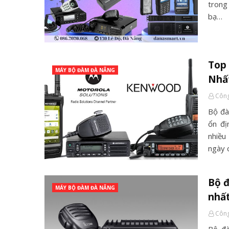
trong
bạ…
Top
MÁY BỘ ĐÀM ĐÀ NẴNG
Nhấ
Công
Bộ đàm
ổn đị
nhiều
ngày 
Bộ đ
MÁY BỘ ĐÀM ĐÀ NẴNG
nhấ
Công