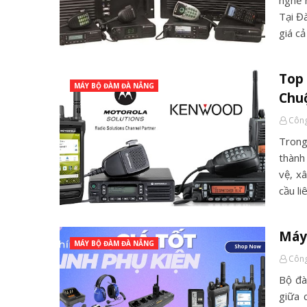
nghề 
Tại Đ
giá cả
Top
MÁY BỘ ĐÀM ĐÀ NẴNG
Chu
Công
Trong
thành
vệ, x
cầu li
Máy
MÁY BỘ ĐÀM ĐÀ NẴNG
Công
Bộ đàm
giữa 