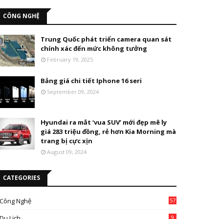
CÔNG NGHỆ
Trung Quốc phát triển camera quan sát
chính xác đến mức không tưởng
February 19, 2025
Bảng giá chi tiết Iphone 16 seri
September 09, 2024
Hyundai ra mắt ‘vua SUV’ mới đẹp mê ly
giá 283 triệu đồng, rẻ hơn Kia Morning mà
trang bị cực xịn
August 09, 2024
CATEGORIES
Công Nghệ
57
Du Lịch
9