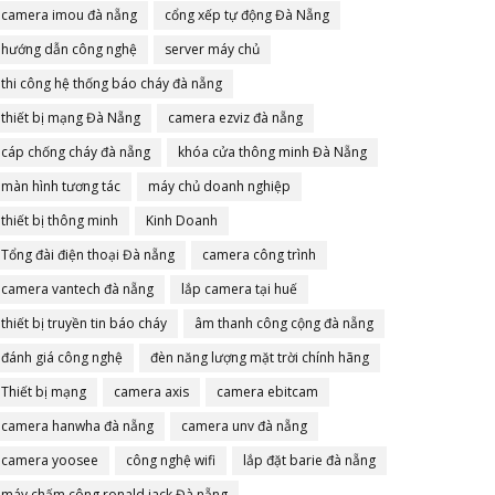
camera imou đà nẵng
cổng xếp tự động Đà Nẵng
hướng dẫn công nghệ
server máy chủ
thi công hệ thống báo cháy đà nẵng
thiết bị mạng Đà Nẵng
camera ezviz đà nẵng
cáp chống cháy đà nẵng
khóa cửa thông minh Đà Nẵng
màn hình tương tác
máy chủ doanh nghiệp
thiết bị thông minh
Kinh Doanh
Tổng đài điện thoại Đà nẵng
camera công trình
camera vantech đà nẵng
lắp camera tại huế
thiết bị truyền tin báo cháy
âm thanh công cộng đà nẵng
đánh giá công nghệ
đèn năng lượng mặt trời chính hãng
Thiết bị mạng
camera axis
camera ebitcam
camera hanwha đà nẵng
camera unv đà nẵng
camera yoosee
công nghệ wifi
lắp đặt barie đà nẵng
máy chấm công ronald jack Đà nẵng