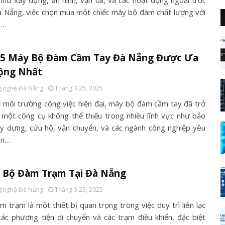
như xây dựng, an ninh, vận tải, và các hoạt động ngoài trời.
à Nẵng, việc chọn mua một chiếc máy bộ đàm chất lượng với
 …
 5 Máy Bộ Đàm Cầm Tay Đà Nẵng Được Ưa
ộng Nhất
 nghệ Đà Nẵng
Tháng 3 25, 2025
 môi trường công việc hiện đại, máy bộ đàm cầm tay đã trở
 một công cụ không thể thiếu trong nhiều lĩnh vực như bảo
ây dựng, cứu hộ, vận chuyển, và các ngành công nghiệp yêu
ên…
 Bộ Đàm Trạm Tại Đà Nẵng
 nghệ Đà Nẵng
Tháng 3 25, 2025
 trạm là một thiết bị quan trọng trong việc duy trì liên lạc
các phương tiện di chuyển và các trạm điều khiển, đặc biệt