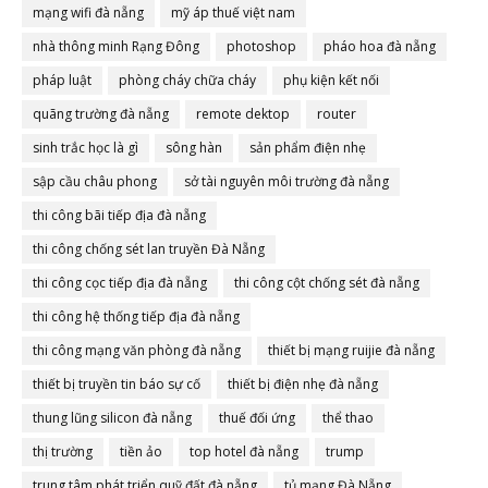
mạng wifi đà nẵng
mỹ áp thuế việt nam
nhà thông minh Rạng Đông
photoshop
pháo hoa đà nẵng
pháp luật
phòng cháy chữa cháy
phụ kiện kết nối
quãng trường đà nẵng
remote dektop
router
sinh trắc học là gì
sông hàn
sản phẩm điện nhẹ
sập cầu châu phong
sở tài nguyên môi trường đà nẵng
thi công bãi tiếp địa đà nẵng
thi công chống sét lan truyền Đà Nẵng
thi công cọc tiếp địa đà nẵng
thi công cột chống sét đà nẵng
thi công hệ thống tiếp địa đà nẵng
thi công mạng văn phòng đà nẵng
thiết bị mạng ruijie đà nẵng
thiết bị truyền tin báo sự cố
thiết bị điện nhẹ đà nẵng
thung lũng silicon đà nẵng
thuế đối ứng
thể thao
thị trường
tiền ảo
top hotel đà nẵng
trump
trung tâm phát triển quỹ đất đà nẵng
tủ mạng Đà Nẵng