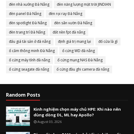
đèn nhà xưởng Đà Nẵng
đèn năng lượng mặt trời JINDIAN
đèn panel Đà Nẵng
đèn rọi ray Đà Nẵng
đèn spotlight Đà Nẵng
đèn sân vườn Đà Nẵng
đèn trang trí Đà Nẵng
đất nền fpt đà nẵng
đấu giá tài sản ở đà nẵng
định giá trị mang lại
đố cửa là gì
ổ cắm thông minh Đà Nẵng
ổ cứng WD đà nẵng
ổ cứng máy tính đà nẵng
ổ cứng mạng NAS Đà Nẵng
ổ cứng seagate đà nẵng
ổ cứng đầu ghi camera đà nẵng
Random Posts
Kinh nghiệm chọn máy chủ HPE: Khi nào nên
dùng dòng DL, ML hay Apollo?
August 03, 2026