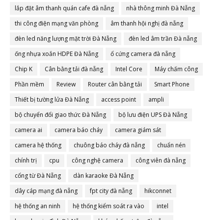
lắp đặt âm thanh quán cafe đà nẵng
nhà thông minh Đà Nẵng
thi công điện mạng văn phòng
âm thanh hội nghị đà nẵng
đèn led năng lượng mặt trời Đà Nẵng
đèn led âm trần Đà nẵng
ống nhựa xoắn HDPE Đà Nẵng
ổ cứng camera đà nẵng
Chip K
Cân bằng tải đà nẵng
Intel Core
Máy chấm công
Phần mềm
Review
Router cân bằng tải
Smart Phone
Thiết bị tường lửa Đà Nẵng
access point
ampli
bộ chuyển đổi giao thức Đà Nẵng
bộ lưu điện UPS Đà Nẵng
camera ai
camera báo cháy
camera giám sát
camera hệ thống
chuông báo cháy đà nẵng
chuẩn nén
chính trị
cpu
công nghệ camera
công viên đà nẵng
cổng từ Đà Nẵng
dàn karaoke Đà Nẵng
dây cáp mạng đà nẵng
fpt city đà nẵng
hikconnet
hệ thống an ninh
hệ thống kiểm soát ra vào
intel