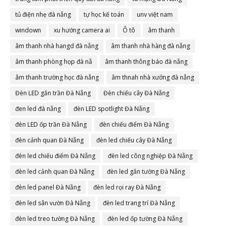
tủ điện nhẹ đà nẵng
tự học kế toán
unv việt nam
windown
xu hướng camera ai
Ô tô
âm thanh
âm thanh nhà hangd đà nẵng
âm thanh nhà hàng đà nẵng
âm thanh phòng họp đà nẵ
âm thanh thông báo đà nẵng
âm thanh trường học đà nẵng
âm thnah nhà xưởng đà nẵng
Đèn LED gắn trần Đà Nẵng
Đèn chiếu cây Đà Nẵng
đen led đà nẵng
đèn LED spotlight Đà Nẵng
đèn LED ốp trần Đà Nẵng
đèn chiếu điểm Đà Nẵng
đèn cảnh quan Đà Nẵng
đèn led chiếu cây Đà Nẵng
đèn led chiếu điểm Đà Nẵng
đèn led công nghiệp Đà Nẵng
đèn led cảnh quan Đà Nẵng
đèn led gắn tường Đà Nẵng
đèn led panel Đà Nẵng
đèn led rọi ray Đà Nẵng
đèn led sân vườn Đà Nẵng
đèn led trang trí Đà Nẵng
đèn led treo tường Đà Nẵng
đèn led ốp tường Đà Nẵng