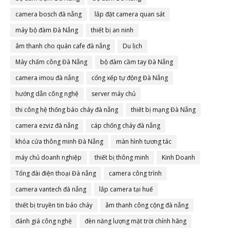
camera bosch đà nẵng
lắp đặt camera quan sát
máy bộ đàm Đà Nẵng
thiết bị an ninh
âm thanh cho quán cafe đà nẵng
Du lịch
Máy chấm công Đà Nẵng
bộ đàm cầm tay Đà Nẵng
camera imou đà nẵng
cổng xếp tự động Đà Nẵng
hướng dẫn công nghệ
server máy chủ
thi công hệ thống báo cháy đà nẵng
thiết bị mạng Đà Nẵng
camera ezviz đà nẵng
cáp chống cháy đà nẵng
khóa cửa thông minh Đà Nẵng
màn hình tương tác
máy chủ doanh nghiệp
thiết bị thông minh
Kinh Doanh
Tổng đài điện thoại Đà nẵng
camera công trình
camera vantech đà nẵng
lắp camera tại huế
thiết bị truyền tin báo cháy
âm thanh công cộng đà nẵng
đánh giá công nghệ
đèn năng lượng mặt trời chính hãng