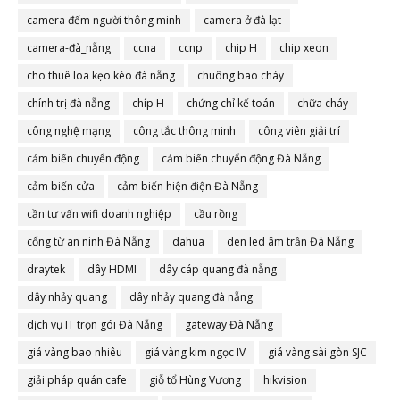
camera đếm người thông minh
camera ở đà lạt
camera-đà_nẵng
ccna
ccnp
chip H
chip xeon
cho thuê loa kẹo kéo đà nẵng
chuông bao cháy
chính trị đà nẵng
chíp H
chứng chỉ kế toán
chữa cháy
công nghệ mạng
công tắc thông minh
công viên giải trí
cảm biến chuyển động
cảm biến chuyển động Đà Nẵng
cảm biến cửa
cảm biến hiện điện Đà Nẵng
cần tư vấn wifi doanh nghiệp
cầu rồng
cổng từ an ninh Đà Nẵng
dahua
den led âm trần Đà Nẵng
draytek
dây HDMI
dây cáp quang đà nẵng
dây nhảy quang
dây nhảy quang đà nẵng
dịch vụ IT trọn gói Đà Nẵng
gateway Đà Nẵng
giá vàng bao nhiêu
giá vàng kim ngọc IV
giá vàng sài gòn SJC
giải pháp quán cafe
giỗ tổ Hùng Vương
hikvision