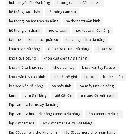
hub chuyển đổi Đà Nẵng
hướng dẫn cài đặt camera
hệ thống báo cháy
hệ thống camera
hệ thống loa âm trần đà nẵng
hệ thống truyền hình
hệ thống âm thanh
học kế toán
học kết toán đà nẵng
iphone
khoa học quân sự
khách sạn tốt ở đà nẵng
khách sạn đà nẵng
kháo cửa osuno đà nẵng
khóa cửa
khóa cửa osuno
khóa cửa điện từ Đà nẵng
khóa thẻ từ khách sạn
khóa vân tay
khóa vân tay Kassler
khóa vân tay cửa kính
kinh tế thế giới
laptop
loa kẹo kéo
loa kẹo kéo đà nẵng
loa máy tính
loa máy tính đà nẵng
lumi
lumi Đà Nẵng
luật đất đai
làm sao để wifi mạnh
lắp camera farmstay đà nẵng
lắp camera imou đà nẵng camera đà nẵng
lắp camera ở đà lạt
lắp đặt camera
lắp đặt camera AI tại Đà Nẵng
lắp đặt camera cho kho lạnh
lắp đặt camera cho ngân hàng