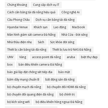
Chứng khoáng
Cung cấp dịch vụ IT
Cách cân bằng tải đà nẵng hiệu quả
Công nghệ Ai
Cầu Phong Châu
Dịch vụ cân bằng tải đà nẵng
Hyundai Venue
Khách sạn
Lao động
Macbook
Màn hình giám sát camera Đà Nẵng
Nhà Cửa - Đời sống
Nhà thầu điện nhẹ
Sách
Sức khỏe đời sống
Thiết bị cân bằng tải đà nẵng
Thiết bị lưu trữ NAS Đà Nẵng
UNV
Vàng
access point đà nẵng
aruba
biệt thự đẹp
box
bàn điều khiển camera Đà Nẵng
báo giá lắp đặt chống sét tiếp địa
bảo mật
bấm dây mạng chuẩn B
bất động sản đà nẵng
bộ chuyển mạch đà nẵng
bộ chuyển đổi HDMI đà nẵng
bộ chuyển đổi quang điện đà nẵng
bộ chính trị
bộ kích sóng wifi
bộ điều khiển hồng ngoại Đà Nẵng