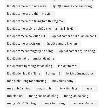
lắp đặt camera cho nhà máy
lắp đặt camera cho sân bóng
lắp đặt camera cho thẩm mỹ viện
lắp đặt camera cho trung tâm thương mại
lắp đặt camera công nghiệp cho nha máy linh kiện
lắp đặt camera hải quan EPE
lắp đặt camera hải quan đà nẵng
lắp đặt camera kbvision
lắp đặt camera kho lạnh
lắp đặt camera trang trại đà nẵng
lắp đặt camera tại đà nẵng
lắp đặt hệ thống mạng lan đà nẵng
lắp đặt thiết bị chống sét đà nẵng
lắp đặt tủ rack
lắp đặt đèn led Đà Nẵng
lịch nghỉ lễ
lợi ích uống nước lọc
màn hình tương tác samsung
máy chiếu sony
máy tính đà nẵng
máy vi tính
máy vi tính là gì
máy ảnh
mô hình osi
mạng cục bộ đà nẵng
mạng lan đà nẵng
mạng nội bộ đà nẵng
mạng văn phòng
mạng wan đà nẵng