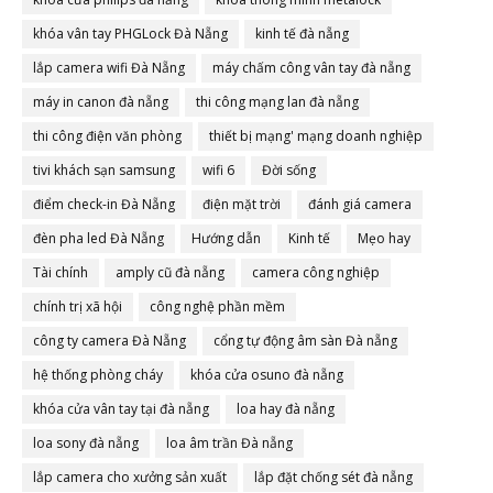
khóa vân tay PHGLock Đà Nẵng
kinh tế đà nẵng
lắp camera wifi Đà Nẵng
máy chấm công vân tay đà nẵng
máy in canon đà nẵng
thi công mạng lan đà nẵng
thi công điện văn phòng
thiết bị mạng' mạng doanh nghiệp
tivi khách sạn samsung
wifi 6
Đời sống
điểm check-in Đà Nẵng
điện mặt trời
đánh giá camera
đèn pha led Đà Nẵng
Hướng dẫn
Kinh tế
Mẹo hay
Tài chính
amply cũ đà nẵng
camera công nghiệp
chính trị xã hội
công nghệ phần mềm
công ty camera Đà Nẵng
cổng tự động âm sàn Đà nẵng
hệ thống phòng cháy
khóa cửa osuno đà nẵng
khóa cửa vân tay tại đà nẵng
loa hay đà nẵng
loa sony đà nẵng
loa âm trần Đà nẵng
lắp camera cho xưởng sản xuất
lắp đặt chống sét đà nẵng