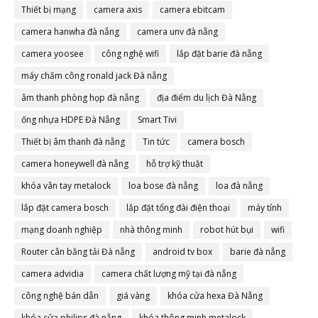
Thiết bị mạng
camera axis
camera ebitcam
camera hanwha đà nẵng
camera unv đà nẵng
camera yoosee
công nghệ wifi
lắp đặt barie đà nẵng
máy chấm công ronald jack Đà nẵng
âm thanh phòng họp đà nẵng
địa điểm du lịch Đà Nẵng
ống nhựa HDPE Đà Nẵng
Smart Tivi
Thiết bị âm thanh đà nẵng
Tin tức
camera bosch
camera honeywell đà nẵng
hỗ trợ kỹ thuật
khóa vân tay metalock
loa bose đà nẵng
loa đà nẵng
lắp đặt camera bosch
lắp đặt tổng đài điện thoại
máy tính
mạng doanh nghiệp
nhà thông minh
robot hút bụi
wifi
Router cân bằng tải Đà nẵng
android tv box
barie đà nẵng
camera advidia
camera chất lượng mỹ tại đà nẵng
công nghệ bán dẫn
giá vàng
khóa cửa hexa Đà Nẵng
khóa cửa philips đà nẵng
khóa thông minh metalock