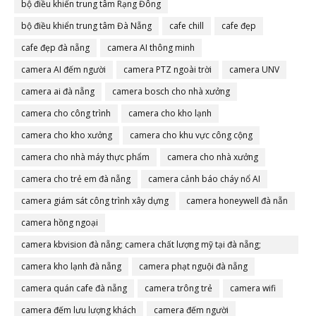
bộ điều khiển trung tâm Rạng Đông
bộ điều khiển trung tâm Đà Nẵng
cafe chill
cafe đẹp
cafe đẹp đà nẵng
camera AI thông minh
camera AI đếm người
camera PTZ ngoài trời
camera UNV
camera ai đà nẵng
camera bosch cho nhà xưởng
camera cho công trình
camera cho kho lạnh
camera cho kho xưởng
camera cho khu vực công cộng
camera cho nhà máy thực phẩm
camera cho nhà xưởng
camera cho trẻ em đà nẵng
camera cảnh báo cháy nổ AI
camera giám sát công trình xây dựng
camera honeywell đà nẵn
camera hồng ngoại
camera kbvision đà nẵng; camera chất lượng mỹ tại đà nẵng;
camera đà nẵng
camera kho lạnh đà nẵng
camera phạt nguội đà nẵng
camera quán cafe đà nẵng
camera trông trẻ
camera wifi
camera đếm lưu lượng khách
camera đếm người