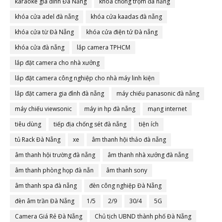
karaoke gia đình Đà Nẵng
khóa chống trộm đà nẵng
khóa cửa adel đà nẵng
khóa cửa kaadas đà nẵng
khóa cửa từ Đà Nẵng
khóa cửa điện tử Đà nẵng
khóa cửa đà nẵng
lắp camera TPHCM
lắp đặt camera cho nhà xưởng
lắp đặt camera công nghiệp cho nhà máy linh kiện
lắp đặt camera gia đình đà nẵng
máy chiếu panasonic đà nẵng
máy chiếu viewsonic
máy in hp đà nẵng
mạng internet
tiêu dùng
tiếp địa chống sét đà nẵng
tiện ích
tủ Rack Đà Nẵng
xe
âm thanh hội thảo đà nẵng
âm thanh hội trường đà nẵng
âm thanh nhà xưởng đà nẵng
âm thanh phòng họp đà nẵn
âm thanh sony
âm thanh spa đà nẵng
đèn công nghiệp Đà Nẵng
đèn âm trần Đà Nẵng
1/5
2/9
30/4
5G
Camera Giá Rẻ Đà Nẵng
Chủ tịch UBND thành phố Đà Nẵng