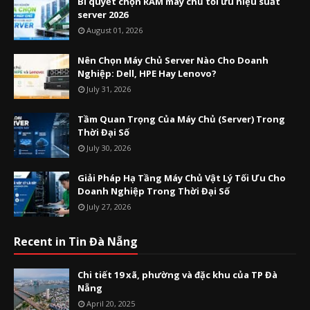
Bí quyết chọn RAM máy chủ tối ưu hiệu suất
server 2026
August 01, 2026
Nên Chọn Máy Chủ Server Nào Cho Doanh
Nghiệp: Dell, HPE Hay Lenovo?
July 31, 2026
Tầm Quan Trọng Của Máy Chủ (Server) Trong
Thời Đại Số
July 30, 2026
Giải Pháp Hạ Tầng Máy Chủ Vật Lý Tối Ưu Cho
Doanh Nghiệp Trong Thời Đại Số
July 27, 2026
Recent in Tin Đà Nẵng
Chi tiết 19 xã, phường và đặc khu của TP Đà
Nẵng
April 20, 2025