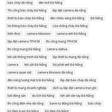
báo cháy đà nẵng
đèn led Đà Nẵng
Thi công báo cháy Đà Nẵng
lắp đặt camera đà nẵng
thiết bị báo cháy Đà Nẵng
đèn chiếu sáng Đà Nẵng
Đà Nẵng
hệ thống báo cháy Đà Nẵng
cửa chống cháy Đà Nẵng
Kiến thức
camera hikvision
camera wifi Đà Nẵng
lắp đặt camera TPHCM
thi công mạng TPHCM
thi công mạng Đà Nẵng
camera dahua
két sắt thông minh Đà Nẵng
lắp thiết bị mạng đà nẵng
camera
két sắt Đà Nẵng
bộ phát wifi Đà Nẵng
camera quan sát
camera kbvision đà nẵng
đèn năng lượng mặt trời Đà Nẵng
lắp đặt báo cháy đà nẵng
thiết bị mạng doanh nghiệp
dịch vụ lắp đặt camera trọn gói
bất động sản
du lịch Đà Nẵng
két sắt vân tay Đà Nẵng
thi công điện nhẹ đà nẵng
barie tự động Đà Nẵng
báo cháy
bộ đàm trạm Đà Nẵng
bộ đàm Đà Nẵng