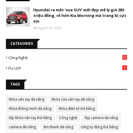
Hyundai ra mắt ‘vua SUV’ mới đẹp mê ly giá 283
triệu đồng, rẻ hơn Kia Morning mà trang bị cực
xịn
August 09, 2024
CATEGORIES
Công Nghệ
57
Du Lịch
9
TAGS
khóa vân tay đà nẵng
khóa cửa vân tay đà nẵng
khóa thông minh đà nẵng
khóa điện tử Đà Nẵng
lắp khóa vân tay Đà Nẵng
Công nghệ
lắp camera đà nẵng
camera đà nẵng
âm thanh đà nẵng
cổng tự động Đà Nẵng