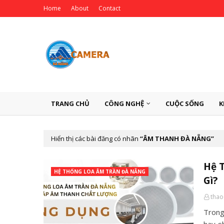
Home
About
Contact
TRANG CHỦ
CÔNG NGHỆ
CUỘC SỐNG
K
Hiển thị các bài đăng có nhãn
ÂM THANH ĐÀ NẴNG
Hệ 
HỆ THỐNG LOA ÂM TRẦN ĐÀ NẴNG
Gì?
thao
Trong