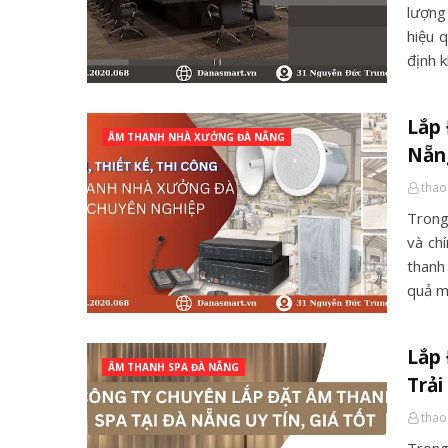
lượng
hiệu 
định 
Lắp
ÂM THANH NHÀ XƯỞNG ĐÀ NẴNG
Nẵn
thao
Trong
và ch
thanh
quả m
Lắp
ÂM THANH SPA ĐÀ NẴNG
Trả
thao