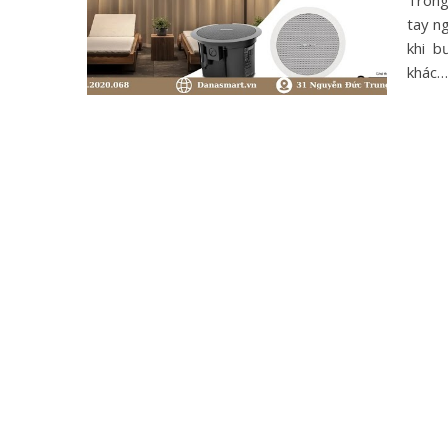
Trong
tay ng
khi b
khác…