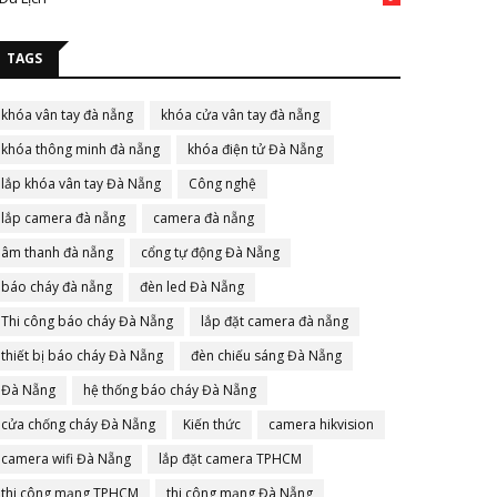
TAGS
khóa vân tay đà nẵng
khóa cửa vân tay đà nẵng
khóa thông minh đà nẵng
khóa điện tử Đà Nẵng
lắp khóa vân tay Đà Nẵng
Công nghệ
lắp camera đà nẵng
camera đà nẵng
âm thanh đà nẵng
cổng tự động Đà Nẵng
báo cháy đà nẵng
đèn led Đà Nẵng
Thi công báo cháy Đà Nẵng
lắp đặt camera đà nẵng
thiết bị báo cháy Đà Nẵng
đèn chiếu sáng Đà Nẵng
Đà Nẵng
hệ thống báo cháy Đà Nẵng
cửa chống cháy Đà Nẵng
Kiến thức
camera hikvision
camera wifi Đà Nẵng
lắp đặt camera TPHCM
thi công mạng TPHCM
thi công mạng Đà Nẵng