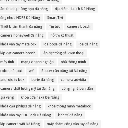
âm thanh phòng họp đà nẵng
địa điểm du lịch Đà Nẵng
ống nhựa HDPE Đà Nẵng
Smart Tivi
Thiết bị âm thanh đà nẵng
Tin tức
camera bosch
camera honeywell đà nẵng
hỗ trợ kỹ thuật
khóa vân tay metalock
loa bose đà nẵng
loa đà nẵng
lắp đặt camera bosch
lắp đặt tổng đài điện thoại
máy tính
mạng doanh nghiệp
nhà thông minh
robot hút bụi
wifi
Router cân bằng tải Đà nẵng
android tv box
barie đà nẵng
camera advidia
camera chất lượng mỹ tại đà nẵng
công nghệ bán dẫn
giá vàng
khóa cửa hexa Đà Nẵng
khóa cửa philips đà nẵng
khóa thông minh metalock
khóa vân tay PHGLock Đà Nẵng
kinh tế đà nẵng
lắp camera wifi Đà Nẵng
máy chấm công vân tay đà nẵng