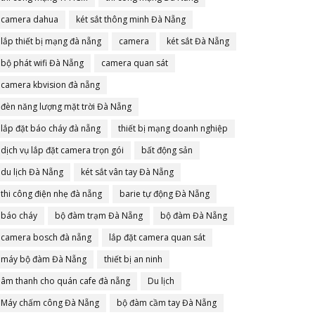
camera dahua
két sắt thông minh Đà Nẵng
lắp thiết bị mạng đà nẵng
camera
két sắt Đà Nẵng
bộ phát wifi Đà Nẵng
camera quan sát
camera kbvision đà nẵng
đèn năng lượng mặt trời Đà Nẵng
lắp đặt báo cháy đà nẵng
thiết bị mạng doanh nghiệp
dịch vụ lắp đặt camera trọn gói
bất động sản
du lịch Đà Nẵng
két sắt vân tay Đà Nẵng
thi công điện nhẹ đà nẵng
barie tự động Đà Nẵng
báo cháy
bộ đàm trạm Đà Nẵng
bộ đàm Đà Nẵng
camera bosch đà nẵng
lắp đặt camera quan sát
máy bộ đàm Đà Nẵng
thiết bị an ninh
âm thanh cho quán cafe đà nẵng
Du lịch
Máy chấm công Đà Nẵng
bộ đàm cầm tay Đà Nẵng