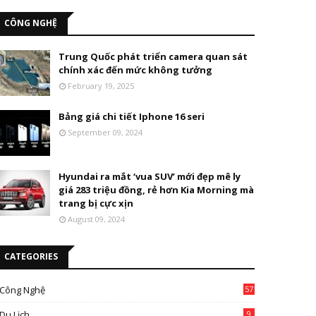
CÔNG NGHỆ
Trung Quốc phát triển camera quan sát
chính xác đến mức không tưởng
February 19, 2025
Bảng giá chi tiết Iphone 16 seri
September 09, 2024
Hyundai ra mắt ‘vua SUV’ mới đẹp mê ly
giá 283 triệu đồng, rẻ hơn Kia Morning mà
trang bị cực xịn
August 09, 2024
CATEGORIES
Công Nghệ
57
Du Lịch
9