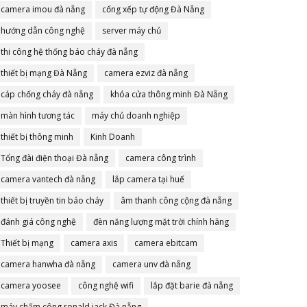
camera imou đà nẵng
cổng xếp tự động Đà Nẵng
hướng dẫn công nghệ
server máy chủ
thi công hệ thống báo cháy đà nẵng
thiết bị mạng Đà Nẵng
camera ezviz đà nẵng
cáp chống cháy đà nẵng
khóa cửa thông minh Đà Nẵng
màn hình tương tác
máy chủ doanh nghiệp
thiết bị thông minh
Kinh Doanh
Tổng đài điện thoại Đà nẵng
camera công trình
camera vantech đà nẵng
lắp camera tại huế
thiết bị truyền tin báo cháy
âm thanh công cộng đà nẵng
đánh giá công nghệ
đèn năng lượng mặt trời chính hãng
Thiết bị mạng
camera axis
camera ebitcam
camera hanwha đà nẵng
camera unv đà nẵng
camera yoosee
công nghệ wifi
lắp đặt barie đà nẵng
máy chấm công ronald jack Đà nẵng