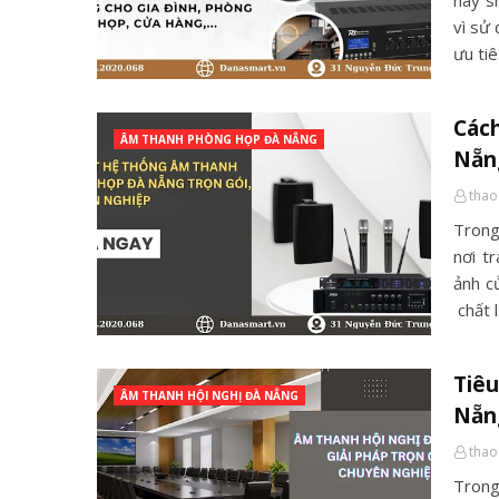
hay s
vì sử
ưu ti
Các
ÂM THANH PHÒNG HỌP ĐÀ NẴNG
Nẵn
thao
Trong
nơi t
ảnh c
chất 
Tiêu
ÂM THANH HỘI NGHỊ ĐÀ NẴNG
Nẵn
thao
Trong