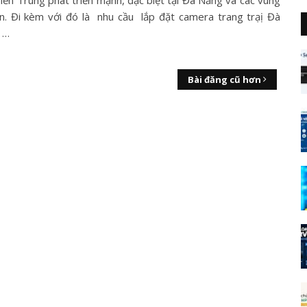
iền Trung phát triển mạnh, đặc biệt tại Đà Nẵng và các vùng
ận. Đi kèm với đó là nhu cầu lắp đặt camera trang trạị Đà
 …
Bài đăng cũ hơn