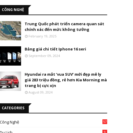
CÔNG NGHỆ
Trung Quốc phát triển camera quan sát
chính xác đến mức không tưởng
February 19, 2025
Bảng giá chi tiết Iphone 16 seri
September 09, 2024
Hyundai ra mắt ‘vua SUV’ mới đẹp mê ly
giá 283 triệu đồng, rẻ hơn Kia Morning mà
trang bị cực xịn
August 09, 2024
CATEGORIES
Công Nghệ
57
Du Lịch
9