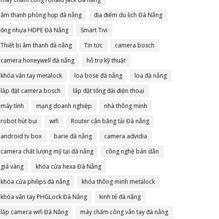
âm thanh phòng họp đà nẵng
địa điểm du lịch Đà Nẵng
ống nhựa HDPE Đà Nẵng
Smart Tivi
Thiết bị âm thanh đà nẵng
Tin tức
camera bosch
camera honeywell đà nẵng
hỗ trợ kỹ thuật
khóa vân tay metalock
loa bose đà nẵng
loa đà nẵng
lắp đặt camera bosch
lắp đặt tổng đài điện thoại
máy tính
mạng doanh nghiệp
nhà thông minh
robot hút bụi
wifi
Router cân bằng tải Đà nẵng
android tv box
barie đà nẵng
camera advidia
camera chất lượng mỹ tại đà nẵng
công nghệ bán dẫn
giá vàng
khóa cửa hexa Đà Nẵng
khóa cửa philips đà nẵng
khóa thông minh metalock
khóa vân tay PHGLock Đà Nẵng
kinh tế đà nẵng
lắp camera wifi Đà Nẵng
máy chấm công vân tay đà nẵng