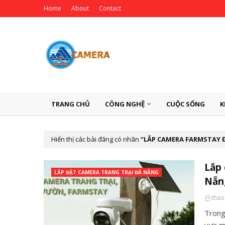
Home
About
Contact
TRANG CHỦ
CÔNG NGHỆ
CUỘC SỐNG
K
Hiển thị các bài đăng có nhãn
LẮP CAMERA FARMSTAY 
Lắp 
LẮP ĐẶT CAMERA TRANG TRẠI ĐÀ NẴNG
Nẵn
thao
Trong