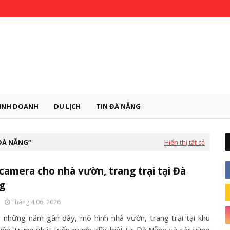
INH DOANH
DU LỊCH
TIN ĐÀ NẴNG
ĐÀ NẴNG
Hiển thị tất cả
camera cho nhà vườn, trang trại tại Đà
g
Tháng 4 06, 2026
 những năm gần đây, mô hình nhà vườn, trang trại tại khu