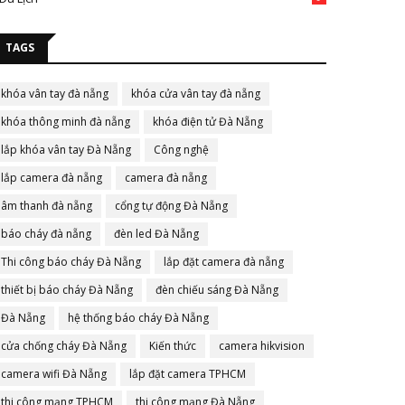
TAGS
khóa vân tay đà nẵng
khóa cửa vân tay đà nẵng
khóa thông minh đà nẵng
khóa điện tử Đà Nẵng
lắp khóa vân tay Đà Nẵng
Công nghệ
lắp camera đà nẵng
camera đà nẵng
âm thanh đà nẵng
cổng tự động Đà Nẵng
báo cháy đà nẵng
đèn led Đà Nẵng
Thi công báo cháy Đà Nẵng
lắp đặt camera đà nẵng
thiết bị báo cháy Đà Nẵng
đèn chiếu sáng Đà Nẵng
Đà Nẵng
hệ thống báo cháy Đà Nẵng
cửa chống cháy Đà Nẵng
Kiến thức
camera hikvision
camera wifi Đà Nẵng
lắp đặt camera TPHCM
thi công mạng TPHCM
thi công mạng Đà Nẵng