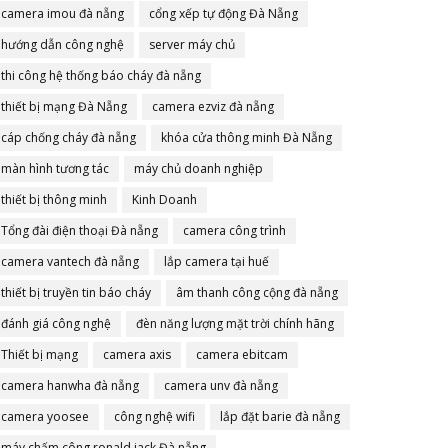
camera imou đà nẵng
cổng xếp tự động Đà Nẵng
hướng dẫn công nghệ
server máy chủ
thi công hệ thống báo cháy đà nẵng
thiết bị mạng Đà Nẵng
camera ezviz đà nẵng
cáp chống cháy đà nẵng
khóa cửa thông minh Đà Nẵng
màn hình tương tác
máy chủ doanh nghiệp
thiết bị thông minh
Kinh Doanh
Tổng đài điện thoại Đà nẵng
camera công trình
camera vantech đà nẵng
lắp camera tại huế
thiết bị truyền tin báo cháy
âm thanh công cộng đà nẵng
đánh giá công nghệ
đèn năng lượng mặt trời chính hãng
Thiết bị mạng
camera axis
camera ebitcam
camera hanwha đà nẵng
camera unv đà nẵng
camera yoosee
công nghệ wifi
lắp đặt barie đà nẵng
máy chấm công ronald jack Đà nẵng