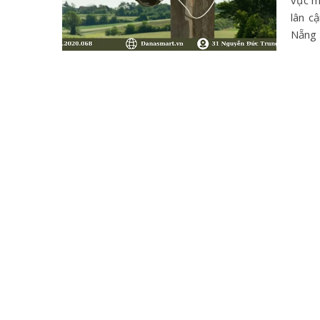
vực m
lân c
Nẵng