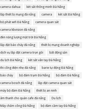
camera dahua
két sắt thông minh Đà Nẵng
lắp thiết bị mạng đà nẵng
camera
két sắt Đà Nẵng
bộ phát wifi Đà Nẵng
camera quan sát
camera kbvision đà nẵng
đèn năng lượng mặt trời Đà Nẵng
lắp đặt báo cháy đà nẵng
thiết bị mạng doanh nghiệp
dịch vụ lắp đặt camera trọn gói
bất động sản
du lịch Đà Nẵng
két sắt vân tay Đà Nẵng
thi công điện nhẹ đà nẵng
barie tự động Đà Nẵng
báo cháy
bộ đàm trạm Đà Nẵng
bộ đàm Đà Nẵng
camera bosch đà nẵng
lắp đặt camera quan sát
máy bộ đàm Đà Nẵng
thiết bị an ninh
âm thanh cho quán cafe đà nẵng
Du lịch
Máy chấm công Đà Nẵng
bộ đàm cầm tay Đà Nẵng