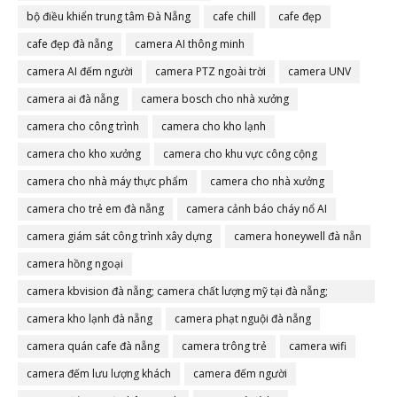
bộ điều khiển trung tâm Đà Nẵng
cafe chill
cafe đẹp
cafe đẹp đà nẵng
camera AI thông minh
camera AI đếm người
camera PTZ ngoài trời
camera UNV
camera ai đà nẵng
camera bosch cho nhà xưởng
camera cho công trình
camera cho kho lạnh
camera cho kho xưởng
camera cho khu vực công cộng
camera cho nhà máy thực phẩm
camera cho nhà xưởng
camera cho trẻ em đà nẵng
camera cảnh báo cháy nổ AI
camera giám sát công trình xây dựng
camera honeywell đà nẵn
camera hồng ngoại
camera kbvision đà nẵng; camera chất lượng mỹ tại đà nẵng;
camera đà nẵng
camera kho lạnh đà nẵng
camera phạt nguội đà nẵng
camera quán cafe đà nẵng
camera trông trẻ
camera wifi
camera đếm lưu lượng khách
camera đếm người