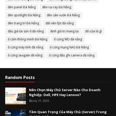
đèn panel Đà Nẵng
đèn rọi ray Đà Nẵng
đèn spotlight Đà Nẵng
đèn sân vườn Đà Nẵng
đèn trang trí Đà Nẵng
đất nền fpt đà nẵng
đấu giá tài sản ở đà nẵng
định giá trị mang lại
đố cửa là gì
ổ cắm thông minh Đà Nẵng
ổ cứng WD đà nẵng
ổ cứng máy tính đà nẵng
ổ cứng mạng NAS Đà Nẵng
ổ cứng seagate đà nẵng
ổ cứng đầu ghi camera đà nẵng
Random Posts
Nên Chọn Máy Chủ Server Nào Cho Doanh
Nghiệp: Dell, HPE Hay Lenovo?
July 31, 2026
Tầm Quan Trọng Của Máy Chủ (Server) Trong