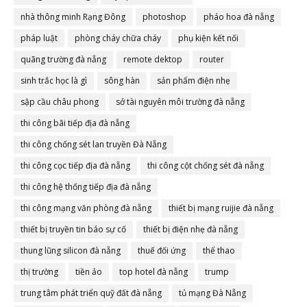
nhà thông minh Rạng Đông
photoshop
pháo hoa đà nẵng
pháp luật
phòng cháy chữa cháy
phụ kiện kết nối
quãng trường đà nẵng
remote dektop
router
sinh trắc học là gì
sông hàn
sản phẩm điện nhẹ
sập cầu châu phong
sở tài nguyên môi trường đà nẵng
thi công bãi tiếp địa đà nẵng
thi công chống sét lan truyền Đà Nẵng
thi công cọc tiếp địa đà nẵng
thi công cột chống sét đà nẵng
thi công hệ thống tiếp địa đà nẵng
thi công mạng văn phòng đà nẵng
thiết bị mạng ruijie đà nẵng
thiết bị truyền tin báo sự cố
thiết bị điện nhẹ đà nẵng
thung lũng silicon đà nẵng
thuế đối ứng
thể thao
thị trường
tiền ảo
top hotel đà nẵng
trump
trung tâm phát triển quỹ đất đà nẵng
tủ mạng Đà Nẵng