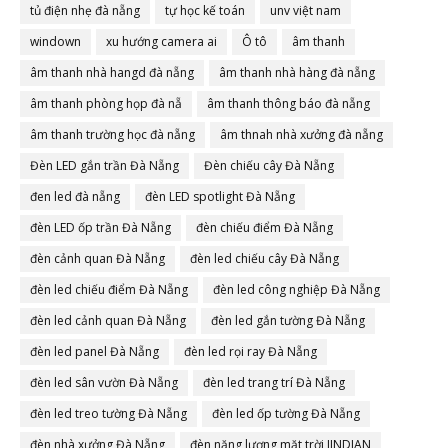
tủ điện nhẹ đà nẵng
tự học kế toán
unv việt nam
windown
xu hướng camera ai
Ô tô
âm thanh
âm thanh nhà hangd đà nẵng
âm thanh nhà hàng đà nẵng
âm thanh phòng họp đà nẵ
âm thanh thông báo đà nẵng
âm thanh trường học đà nẵng
âm thnah nhà xưởng đà nẵng
Đèn LED gắn trần Đà Nẵng
Đèn chiếu cây Đà Nẵng
đen led đà nẵng
đèn LED spotlight Đà Nẵng
đèn LED ốp trần Đà Nẵng
đèn chiếu điểm Đà Nẵng
đèn cảnh quan Đà Nẵng
đèn led chiếu cây Đà Nẵng
đèn led chiếu điểm Đà Nẵng
đèn led công nghiệp Đà Nẵng
đèn led cảnh quan Đà Nẵng
đèn led gắn tường Đà Nẵng
đèn led panel Đà Nẵng
đèn led rọi ray Đà Nẵng
đèn led sân vườn Đà Nẵng
đèn led trang trí Đà Nẵng
đèn led treo tường Đà Nẵng
đèn led ốp tường Đà Nẵng
đèn nhà xưởng Đà Nẵng
đèn năng lượng mặt trời JINDIAN