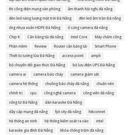
thi công điện mạng văn phòng
âm thanh hội nghị đà nẵng
đèn led năng lượng mặt trời Đà Nẵng
đèn led âm trần Đà nẵng
ống nhựa xoắn HDPE Đà Nẵng
ổ cứng camera đà nẵng
Chip K
Cân bằng tải đà nẵng
Intel Core
Máy chấm công
Phần mềm
Review
Router cân bằng tải
Smart Phone
Thiết bị tường lửa Đà Nẵng
access point
ampli
bộ chuyển đổi giao thức Đà Nẵng
bộ lưu điện UPS Đà Nẵng
camera ai
camera báo cháy
camera giám sát
camera hệ thống
chuông báo cháy đà nẵng
chuẩn nén
chính trị
cpu
công nghệ camera
công viên đà nẵng
cổng từ Đà Nẵng
dàn karaoke Đà Nẵng
dây cáp mạng đà nẵng
fpt city đà nẵng
hikconnet
hệ thống an ninh
hệ thống kiểm soát ra vào
intel
karaoke gia đình Đà Nẵng
khóa chống trộm đà nẵng