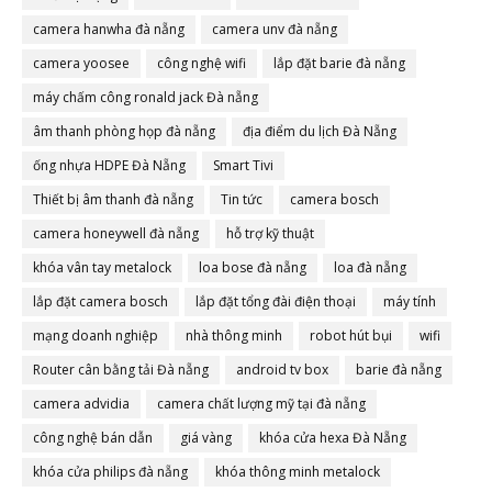
camera hanwha đà nẵng
camera unv đà nẵng
camera yoosee
công nghệ wifi
lắp đặt barie đà nẵng
máy chấm công ronald jack Đà nẵng
âm thanh phòng họp đà nẵng
địa điểm du lịch Đà Nẵng
ống nhựa HDPE Đà Nẵng
Smart Tivi
Thiết bị âm thanh đà nẵng
Tin tức
camera bosch
camera honeywell đà nẵng
hỗ trợ kỹ thuật
khóa vân tay metalock
loa bose đà nẵng
loa đà nẵng
lắp đặt camera bosch
lắp đặt tổng đài điện thoại
máy tính
mạng doanh nghiệp
nhà thông minh
robot hút bụi
wifi
Router cân bằng tải Đà nẵng
android tv box
barie đà nẵng
camera advidia
camera chất lượng mỹ tại đà nẵng
công nghệ bán dẫn
giá vàng
khóa cửa hexa Đà Nẵng
khóa cửa philips đà nẵng
khóa thông minh metalock