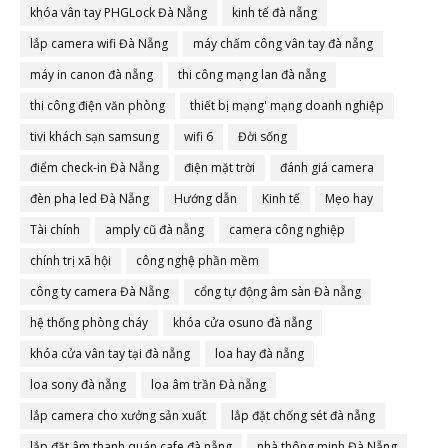
khóa vân tay PHGLock Đà Nẵng
kinh tế đà nẵng
lắp camera wifi Đà Nẵng
máy chấm công vân tay đà nẵng
máy in canon đà nẵng
thi công mạng lan đà nẵng
thi công điện văn phòng
thiết bị mạng' mạng doanh nghiệp
tivi khách sạn samsung
wifi 6
Đời sống
điểm check-in Đà Nẵng
điện mặt trời
đánh giá camera
đèn pha led Đà Nẵng
Hướng dẫn
Kinh tế
Mẹo hay
Tài chính
amply cũ đà nẵng
camera công nghiệp
chính trị xã hội
công nghệ phần mềm
công ty camera Đà Nẵng
cổng tự động âm sàn Đà nẵng
hệ thống phòng cháy
khóa cửa osuno đà nẵng
khóa cửa vân tay tại đà nẵng
loa hay đà nẵng
loa sony đà nẵng
loa âm trần Đà nẵng
lắp camera cho xưởng sản xuất
lắp đặt chống sét đà nẵng
lắp đặt âm thanh quán cafe đà nẵng
nhà thông minh Đà Nẵng