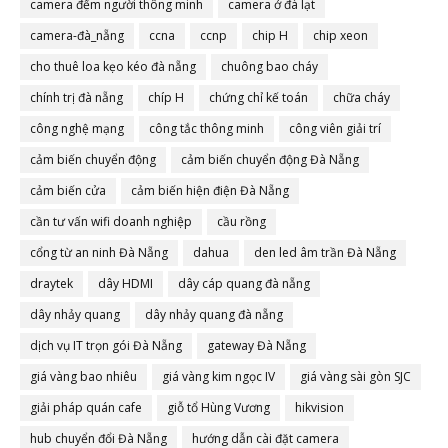
camera đếm người thông minh
camera ở đà lạt
camera-đà_nẵng
ccna
ccnp
chip H
chip xeon
cho thuê loa kẹo kéo đà nẵng
chuông bao cháy
chính trị đà nẵng
chíp H
chứng chỉ kế toán
chữa cháy
công nghệ mạng
công tắc thông minh
công viên giải trí
cảm biến chuyển động
cảm biến chuyển động Đà Nẵng
cảm biến cửa
cảm biến hiện điện Đà Nẵng
cần tư vấn wifi doanh nghiệp
cầu rồng
cổng từ an ninh Đà Nẵng
dahua
den led âm trần Đà Nẵng
draytek
dây HDMI
dây cáp quang đà nẵng
dây nhảy quang
dây nhảy quang đà nẵng
dịch vụ IT trọn gói Đà Nẵng
gateway Đà Nẵng
giá vàng bao nhiêu
giá vàng kim ngọc IV
giá vàng sài gòn SJC
giải pháp quán cafe
giỗ tổ Hùng Vương
hikvision
hub chuyển đổi Đà Nẵng
hướng dẫn cài đặt camera