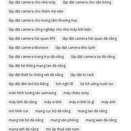
lắp đặt camera cho nhà máy
lắp đặt camera cho sân bóng
lắp đặt camera cho thẩm mỹ viện
lắp đặt camera cho trung tâm thương mại
lắp đặt camera công nghiệp cho nha máy linh kiện
lắp đặt camera hải quan EPE
lắp đặt camera hải quan đà nẵng
lắp đặt camera kbvision
lắp đặt camera kho lạnh
lắp đặt camera trang trại đà nẵng
lắp đặt camera tại đà nẵng
lắp đặt hệ thống mạng lan đà nẵng
lắp đặt thiết bị chống sét đà nẵng
lắp đặt tủ rack
lắp đặt đèn led Đà Nẵng
lịch nghỉ lễ
lợi ích uống nước lọc
màn hình tương tác samsung
máy chiếu sony
máy tính đà nẵng
máy vi tính
máy vi tính là gì
máy ảnh
mô hình osi
mạng cục bộ đà nẵng
mạng lan đà nẵng
mạng nội bộ đà nẵng
mạng văn phòng
mạng wan đà nẵng
mạng wifi đà nẵng
mỹ áp thuế việt nam