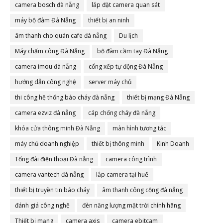
camera bosch đà nẵng
lắp đặt camera quan sát
máy bộ đàm Đà Nẵng
thiết bị an ninh
âm thanh cho quán cafe đà nẵng
Du lịch
Máy chấm công Đà Nẵng
bộ đàm cầm tay Đà Nẵng
camera imou đà nẵng
cổng xếp tự động Đà Nẵng
hướng dẫn công nghệ
server máy chủ
thi công hệ thống báo cháy đà nẵng
thiết bị mạng Đà Nẵng
camera ezviz đà nẵng
cáp chống cháy đà nẵng
khóa cửa thông minh Đà Nẵng
màn hình tương tác
máy chủ doanh nghiệp
thiết bị thông minh
Kinh Doanh
Tổng đài điện thoại Đà nẵng
camera công trình
camera vantech đà nẵng
lắp camera tại huế
thiết bị truyền tin báo cháy
âm thanh công cộng đà nẵng
đánh giá công nghệ
đèn năng lượng mặt trời chính hãng
Thiết bị mạng
camera axis
camera ebitcam