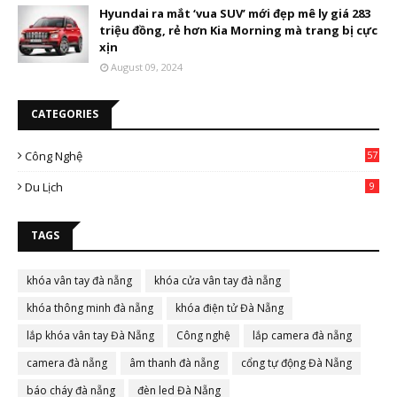
Hyundai ra mắt ‘vua SUV’ mới đẹp mê ly giá 283
triệu đồng, rẻ hơn Kia Morning mà trang bị cực
xịn
August 09, 2024
CATEGORIES
Công Nghệ
57
Du Lịch
9
TAGS
khóa vân tay đà nẵng
khóa cửa vân tay đà nẵng
khóa thông minh đà nẵng
khóa điện tử Đà Nẵng
lắp khóa vân tay Đà Nẵng
Công nghệ
lắp camera đà nẵng
camera đà nẵng
âm thanh đà nẵng
cổng tự động Đà Nẵng
báo cháy đà nẵng
đèn led Đà Nẵng