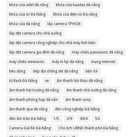
khóa cửa adel đà nẵng
khóa cửa kaadas đà nẵng
khóa cửa từ Đà Nẵng
khóa cửa điện tử Đà nẵng
khóa cửa đà nẵng
lắp camera TPHCM
lắp đặt camera cho nhà xưởng
lắp đặt camera công nghiệp cho nhà máy linh kiện
lắp đặt camera gia đình đà nẵng
máy chiếu panasonic đà nẵng
máy chiếu viewsonic
máy in hp đà nẵng
mạng internet
tiêu dùng
tiếp địa chống sét đà nẵng
tiện ích
tủ Rack Đà Nẵng
xe
âm thanh hội thảo đà nẵng
âm thanh hội trường đà nẵng
âm thanh nhà xưởng đà nẵng
âm thanh phòng họp đà nẵn
âm thanh sony
âm thanh spa đà nẵng
đèn công nghiệp Đà Nẵng
đèn âm trần Đà Nẵng
1/5
2/9
30/4
5G
Camera Giá Rẻ Đà Nẵng
Chủ tịch UBND thành phố Đà Nẵng