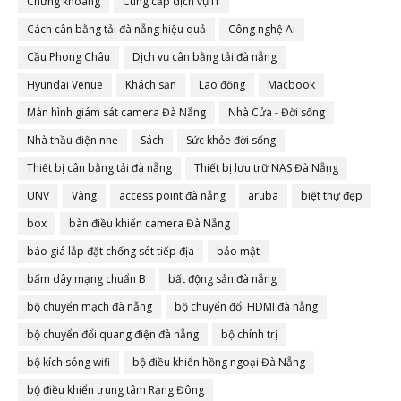
Chứng khoáng
Cung cấp dịch vụ IT
Cách cân bằng tải đà nẵng hiệu quả
Công nghệ Ai
Cầu Phong Châu
Dịch vụ cân bằng tải đà nẵng
Hyundai Venue
Khách sạn
Lao động
Macbook
Màn hình giám sát camera Đà Nẵng
Nhà Cửa - Đời sống
Nhà thầu điện nhẹ
Sách
Sức khỏe đời sống
Thiết bị cân bằng tải đà nẵng
Thiết bị lưu trữ NAS Đà Nẵng
UNV
Vàng
access point đà nẵng
aruba
biệt thự đẹp
box
bàn điều khiển camera Đà Nẵng
báo giá lắp đặt chống sét tiếp địa
bảo mật
bấm dây mạng chuẩn B
bất động sản đà nẵng
bộ chuyển mạch đà nẵng
bộ chuyển đổi HDMI đà nẵng
bộ chuyển đổi quang điện đà nẵng
bộ chính trị
bộ kích sóng wifi
bộ điều khiển hồng ngoại Đà Nẵng
bộ điều khiển trung tâm Rạng Đông