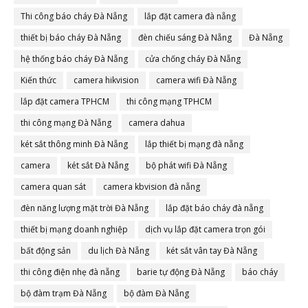
Thi công báo cháy Đà Nẵng
lắp đặt camera đà nẵng
thiết bị báo cháy Đà Nẵng
đèn chiếu sáng Đà Nẵng
Đà Nẵng
hệ thống báo cháy Đà Nẵng
cửa chống cháy Đà Nẵng
Kiến thức
camera hikvision
camera wifi Đà Nẵng
lắp đặt camera TPHCM
thi công mạng TPHCM
thi công mạng Đà Nẵng
camera dahua
két sắt thông minh Đà Nẵng
lắp thiết bị mạng đà nẵng
camera
két sắt Đà Nẵng
bộ phát wifi Đà Nẵng
camera quan sát
camera kbvision đà nẵng
đèn năng lượng mặt trời Đà Nẵng
lắp đặt báo cháy đà nẵng
thiết bị mạng doanh nghiệp
dịch vụ lắp đặt camera trọn gói
bất động sản
du lịch Đà Nẵng
két sắt vân tay Đà Nẵng
thi công điện nhẹ đà nẵng
barie tự động Đà Nẵng
báo cháy
bộ đàm trạm Đà Nẵng
bộ đàm Đà Nẵng