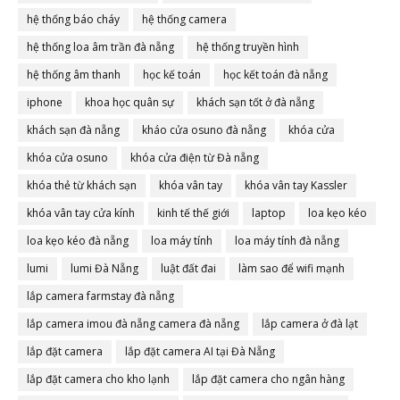
hệ thống báo cháy
hệ thống camera
hệ thống loa âm trần đà nẵng
hệ thống truyền hình
hệ thống âm thanh
học kế toán
học kết toán đà nẵng
iphone
khoa học quân sự
khách sạn tốt ở đà nẵng
khách sạn đà nẵng
kháo cửa osuno đà nẵng
khóa cửa
khóa cửa osuno
khóa cửa điện từ Đà nẵng
khóa thẻ từ khách sạn
khóa vân tay
khóa vân tay Kassler
khóa vân tay cửa kính
kinh tế thế giới
laptop
loa kẹo kéo
loa kẹo kéo đà nẵng
loa máy tính
loa máy tính đà nẵng
lumi
lumi Đà Nẵng
luật đất đai
làm sao để wifi mạnh
lắp camera farmstay đà nẵng
lắp camera imou đà nẵng camera đà nẵng
lắp camera ở đà lạt
lắp đặt camera
lắp đặt camera AI tại Đà Nẵng
lắp đặt camera cho kho lạnh
lắp đặt camera cho ngân hàng