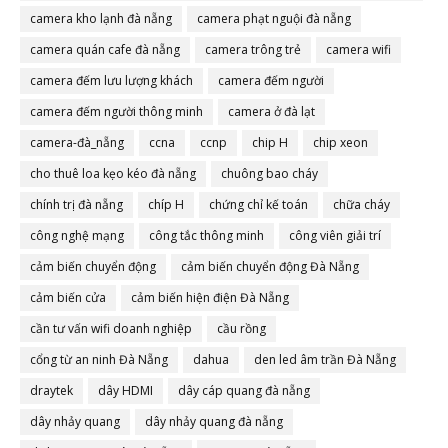
camera đà nẵng
camera kho lạnh đà nẵng
camera phạt nguội đà nẵng
camera quán cafe đà nẵng
camera trông trẻ
camera wifi
camera đếm lưu lượng khách
camera đếm người
camera đếm người thông minh
camera ở đà lạt
camera-đà_nẵng
ccna
ccnp
chip H
chip xeon
cho thuê loa kẹo kéo đà nẵng
chuông bao cháy
chính trị đà nẵng
chíp H
chứng chỉ kế toán
chữa cháy
công nghệ mạng
công tắc thông minh
công viên giải trí
cảm biến chuyển động
cảm biến chuyển động Đà Nẵng
cảm biến cửa
cảm biến hiện điện Đà Nẵng
cần tư vấn wifi doanh nghiệp
cầu rồng
cổng từ an ninh Đà Nẵng
dahua
den led âm trần Đà Nẵng
draytek
dây HDMI
dây cáp quang đà nẵng
dây nhảy quang
dây nhảy quang đà nẵng