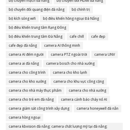
bộ chuyển mạch đà nẵng
bộ chuyển đổi HDMI đà nẵng
bộ chuyển đổi quang điện đà nẵng
bộ chính trị
bộ kích sóng wifi
bộ điều khiển hồng ngoại Đà Nẵng
bộ điều khiển trung tâm Rạng Đông
bộ điều khiển trung tâm Đà Nẵng
cafe chill
cafe đẹp
cafe đẹp đà nẵng
camera AI thông minh
camera AI đếm người
camera PTZ ngoài trời
camera UNV
camera ai đà nẵng
camera bosch cho nhà xưởng
camera cho công trình
camera cho kho lạnh
camera cho kho xưởng
camera cho khu vực công cộng
camera cho nhà máy thực phẩm
camera cho nhà xưởng
camera cho trẻ em đà nẵng
camera cảnh báo cháy nổ AI
camera giám sát công trình xây dựng
camera honeywell đà nẵn
camera hồng ngoại
camera kbvision đà nẵng; camera chất lượng mỹ tại đà nẵng;