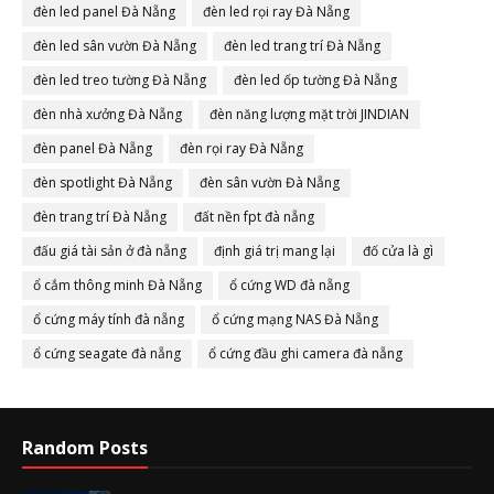
đèn led panel Đà Nẵng
đèn led rọi ray Đà Nẵng
đèn led sân vườn Đà Nẵng
đèn led trang trí Đà Nẵng
đèn led treo tường Đà Nẵng
đèn led ốp tường Đà Nẵng
đèn nhà xưởng Đà Nẵng
đèn năng lượng mặt trời JINDIAN
đèn panel Đà Nẵng
đèn rọi ray Đà Nẵng
đèn spotlight Đà Nẵng
đèn sân vườn Đà Nẵng
đèn trang trí Đà Nẵng
đất nền fpt đà nẵng
đấu giá tài sản ở đà nẵng
định giá trị mang lại
đố cửa là gì
ổ cắm thông minh Đà Nẵng
ổ cứng WD đà nẵng
ổ cứng máy tính đà nẵng
ổ cứng mạng NAS Đà Nẵng
ổ cứng seagate đà nẵng
ổ cứng đầu ghi camera đà nẵng
Random Posts