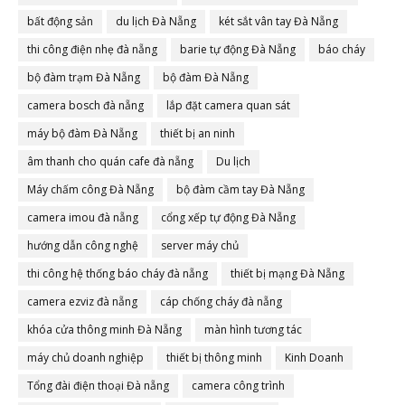
bất động sản
du lịch Đà Nẵng
két sắt vân tay Đà Nẵng
thi công điện nhẹ đà nẵng
barie tự động Đà Nẵng
báo cháy
bộ đàm trạm Đà Nẵng
bộ đàm Đà Nẵng
camera bosch đà nẵng
lắp đặt camera quan sát
máy bộ đàm Đà Nẵng
thiết bị an ninh
âm thanh cho quán cafe đà nẵng
Du lịch
Máy chấm công Đà Nẵng
bộ đàm cầm tay Đà Nẵng
camera imou đà nẵng
cổng xếp tự động Đà Nẵng
hướng dẫn công nghệ
server máy chủ
thi công hệ thống báo cháy đà nẵng
thiết bị mạng Đà Nẵng
camera ezviz đà nẵng
cáp chống cháy đà nẵng
khóa cửa thông minh Đà Nẵng
màn hình tương tác
máy chủ doanh nghiệp
thiết bị thông minh
Kinh Doanh
Tổng đài điện thoại Đà nẵng
camera công trình