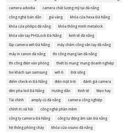
camera advidia
camera chất lượng mỹ tại đà nẵng
công nghệ bán dẫn
giá vàng
khóa cửa hexa Đà Nẵng
khóa cửa philips đà nẵng
khóa thông minh metalock
khóa vân tay PHGLock Đà Nẵng
kinh tế đà nẵng
lắp camera wifi Đà Nẵng
máy chấm công vân tay đà nẵng
máy in canon đà nẵng
thi công mạng lan đà nẵng
thi công điện văn phòng
thiết bị mạng' mạng doanh nghiệp
tivi khách sạn samsung
wifi 6
Đời sống
điểm check-in Đà Nẵng
điện mặt trời
đánh giá camera
đèn pha led Đà Nẵng
Hướng dẫn
Kinh tế
Mẹo hay
Tài chính
amply cũ đà nẵng
camera công nghiệp
chính trị xã hội
công nghệ phần mềm
công ty camera Đà Nẵng
cổng tự động âm sàn Đà nẵng
hệ thống phòng cháy
khóa cửa osuno đà nẵng