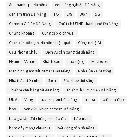
âm thanh spa đà nẵng
đèn công nghiệp Đà Nẵng
đèn âm trần Đà Nẵng
1/5
2/9
30/4
5G
Camera Giá Rẻ Đà Nẵng
Chủ tịch UBND thành phố Đà Nẵng
Chứng khoáng
Cung cấp dịch vụ IT
Cách cân bằng tải đà nẵng hiệu quả
Công nghệ Ai
Cầu Phong Châu
Dịch vụ cân bằng tải đà nẵng
Hyundai Venue
Khách sạn
Lao động
Macbook
Màn hình giám sát camera Đà Nẵng
Nhà Cửa - Đời sống
Nhà thầu điện nhẹ
Sách
Sức khỏe đời sống
Thiết bị cân bằng tải đà nẵng
Thiết bị lưu trữ NAS Đà Nẵng
UNV
Vàng
access point đà nẵng
aruba
biệt thự đẹp
box
bàn điều khiển camera Đà Nẵng
báo giá lắp đặt chống sét tiếp địa
bảo mật
bấm dây mạng chuẩn B
bất động sản đà nẵng