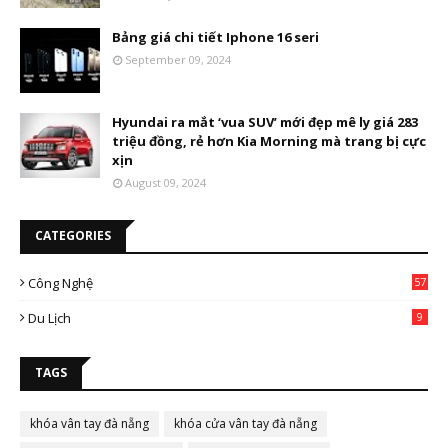
Bảng giá chi tiết Iphone 16 seri
September 09, 2024
Hyundai ra mắt ‘vua SUV’ mới đẹp mê ly giá 283
triệu đồng, rẻ hơn Kia Morning mà trang bị cực
xịn
August 09, 2024
CATEGORIES
Công Nghệ
57
Du Lịch
9
TAGS
khóa vân tay đà nẵng
khóa cửa vân tay đà nẵng