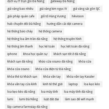
dịch vụ IT trọn gói Đà Nẵng
gateway Đà Nẵng
giá vàng bao nhiêu
giá vàng kim ngọc IV
giá vàng sài gòn SJC
giải pháp quán cafe
giỗ tổ Hùng Vương
hikvision
hub chuyển đổi Đà Nẵng
hướng dẫn cài đặt camera
hệ thống báo cháy
hệ thống camera
hệ thống loa âm trần đà nẵng
hệ thống truyền hình
hệ thống âm thanh
học kế toán
học kết toán đà nẵng
iphone
khoa học quân sự
khách sạn tốt ở đà nẵng
khách sạn đà nẵng
kháo cửa osuno đà nẵng
khóa cửa
khóa cửa osuno
khóa cửa điện từ Đà nẵng
khóa thẻ từ khách sạn
khóa vân tay
khóa vân tay Kassler
khóa vân tay cửa kính
kinh tế thế giới
laptop
loa kẹo kéo
loa kẹo kéo đà nẵng
loa máy tính
loa máy tính đà nẵng
lumi
lumi Đà Nẵng
luật đất đai
làm sao để wifi mạnh
lắp camera farmstay đà nẵng