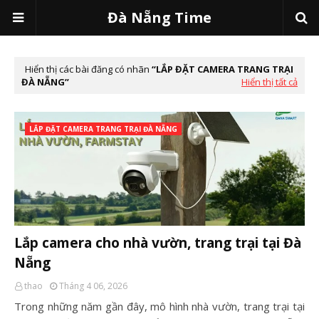
Đà Nẵng Time
Hiển thị các bài đăng có nhãn
LẮP ĐẶT CAMERA TRANG TRẠI
ĐÀ NẴNG
Hiển thị tất cả
LẮP ĐẶT CAMERA TRANG TRẠI ĐÀ NẴNG
Lắp camera cho nhà vườn, trang trại tại Đà
Nẵng
thao
Tháng 4 06, 2026
Trong những năm gần đây, mô hình nhà vườn, trang trại tại