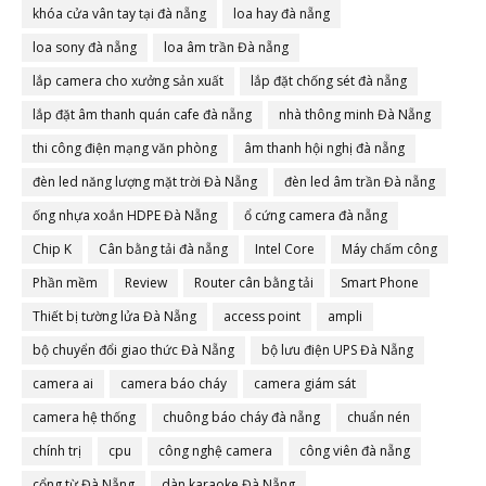
khóa cửa vân tay tại đà nẵng
loa hay đà nẵng
loa sony đà nẵng
loa âm trần Đà nẵng
lắp camera cho xưởng sản xuất
lắp đặt chống sét đà nẵng
lắp đặt âm thanh quán cafe đà nẵng
nhà thông minh Đà Nẵng
thi công điện mạng văn phòng
âm thanh hội nghị đà nẵng
đèn led năng lượng mặt trời Đà Nẵng
đèn led âm trần Đà nẵng
ống nhựa xoắn HDPE Đà Nẵng
ổ cứng camera đà nẵng
Chip K
Cân bằng tải đà nẵng
Intel Core
Máy chấm công
Phần mềm
Review
Router cân bằng tải
Smart Phone
Thiết bị tường lửa Đà Nẵng
access point
ampli
bộ chuyển đổi giao thức Đà Nẵng
bộ lưu điện UPS Đà Nẵng
camera ai
camera báo cháy
camera giám sát
camera hệ thống
chuông báo cháy đà nẵng
chuẩn nén
chính trị
cpu
công nghệ camera
công viên đà nẵng
cổng từ Đà Nẵng
dàn karaoke Đà Nẵng