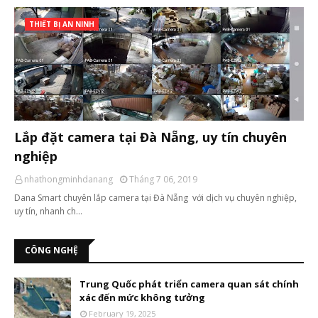
THIẾT BỊ AN NINH
Lắp đặt camera tại Đà Nẵng, uy tín chuyên
nghiệp
nhathongminhdanang
Tháng 7 06, 2019
Dana Smart chuyên lắp camera tại Đà Nẵng với dịch vụ chuyên nghiệp,
uy tín, nhanh ch…
CÔNG NGHỆ
Trung Quốc phát triển camera quan sát chính
xác đến mức không tưởng
February 19, 2025