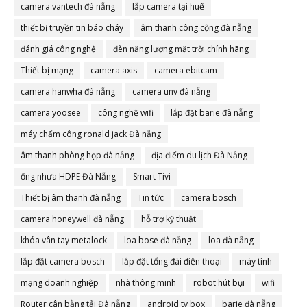
camera vantech đà nẵng
lắp camera tại huế
thiết bị truyền tin báo cháy
âm thanh công cộng đà nẵng
đánh giá công nghệ
đèn năng lượng mặt trời chính hãng
Thiết bị mạng
camera axis
camera ebitcam
camera hanwha đà nẵng
camera unv đà nẵng
camera yoosee
công nghệ wifi
lắp đặt barie đà nẵng
máy chấm công ronald jack Đà nẵng
âm thanh phòng họp đà nẵng
địa điểm du lịch Đà Nẵng
ống nhựa HDPE Đà Nẵng
Smart Tivi
Thiết bị âm thanh đà nẵng
Tin tức
camera bosch
camera honeywell đà nẵng
hỗ trợ kỹ thuật
khóa vân tay metalock
loa bose đà nẵng
loa đà nẵng
lắp đặt camera bosch
lắp đặt tổng đài điện thoại
máy tính
mạng doanh nghiệp
nhà thông minh
robot hút bụi
wifi
Router cân bằng tải Đà nẵng
android tv box
barie đà nẵng