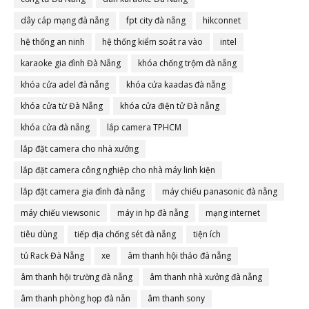
dây cáp mạng đà nẵng
fpt city đà nẵng
hikconnet
hệ thống an ninh
hệ thống kiểm soát ra vào
intel
karaoke gia đình Đà Nẵng
khóa chống trộm đà nẵng
khóa cửa adel đà nẵng
khóa cửa kaadas đà nẵng
khóa cửa từ Đà Nẵng
khóa cửa điện tử Đà nẵng
khóa cửa đà nẵng
lắp camera TPHCM
lắp đặt camera cho nhà xưởng
lắp đặt camera công nghiệp cho nhà máy linh kiện
lắp đặt camera gia đình đà nẵng
máy chiếu panasonic đà nẵng
máy chiếu viewsonic
máy in hp đà nẵng
mạng internet
tiêu dùng
tiếp địa chống sét đà nẵng
tiện ích
tủ Rack Đà Nẵng
xe
âm thanh hội thảo đà nẵng
âm thanh hội trường đà nẵng
âm thanh nhà xưởng đà nẵng
âm thanh phòng họp đà nẵn
âm thanh sony