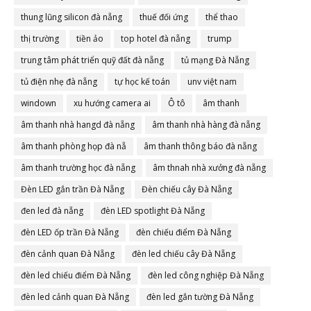
thung lũng silicon đà nẵng
thuế đối ứng
thể thao
thị trường
tiền ảo
top hotel đà nẵng
trump
trung tâm phát triển quỹ đất đà nẵng
tủ mạng Đà Nẵng
tủ điện nhẹ đà nẵng
tự học kế toán
unv việt nam
windown
xu hướng camera ai
Ô tô
âm thanh
âm thanh nhà hangd đà nẵng
âm thanh nhà hàng đà nẵng
âm thanh phòng họp đà nẵ
âm thanh thông báo đà nẵng
âm thanh trường học đà nẵng
âm thnah nhà xưởng đà nẵng
Đèn LED gắn trần Đà Nẵng
Đèn chiếu cây Đà Nẵng
đen led đà nẵng
đèn LED spotlight Đà Nẵng
đèn LED ốp trần Đà Nẵng
đèn chiếu điểm Đà Nẵng
đèn cảnh quan Đà Nẵng
đèn led chiếu cây Đà Nẵng
đèn led chiếu điểm Đà Nẵng
đèn led công nghiệp Đà Nẵng
đèn led cảnh quan Đà Nẵng
đèn led gắn tường Đà Nẵng