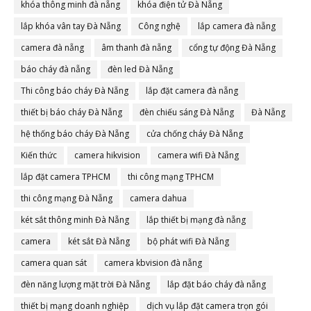
khóa thông minh đà nẵng
khóa điện tử Đà Nẵng
lắp khóa vân tay Đà Nẵng
Công nghệ
lắp camera đà nẵng
camera đà nẵng
âm thanh đà nẵng
cổng tự động Đà Nẵng
báo cháy đà nẵng
đèn led Đà Nẵng
Thi công báo cháy Đà Nẵng
lắp đặt camera đà nẵng
thiết bị báo cháy Đà Nẵng
đèn chiếu sáng Đà Nẵng
Đà Nẵng
hệ thống báo cháy Đà Nẵng
cửa chống cháy Đà Nẵng
Kiến thức
camera hikvision
camera wifi Đà Nẵng
lắp đặt camera TPHCM
thi công mạng TPHCM
thi công mạng Đà Nẵng
camera dahua
két sắt thông minh Đà Nẵng
lắp thiết bị mạng đà nẵng
camera
két sắt Đà Nẵng
bộ phát wifi Đà Nẵng
camera quan sát
camera kbvision đà nẵng
đèn năng lượng mặt trời Đà Nẵng
lắp đặt báo cháy đà nẵng
thiết bị mạng doanh nghiệp
dịch vụ lắp đặt camera trọn gói