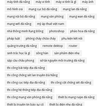
máy tính đà nẵng
máy vi tính
máy vi tính là gì
máy ảnh
mô hình osi
mạng cục bộ đà nẵng
mạng lan đà nẵng
mạng nội bộ đà nẵng
mạng văn phòng
mạng wan đà nẵng
mạng wifi đà nẵng
mỹ áp thuế việt nam
nhà thông minh Rạng Đông
photoshop
pháo hoa đà nẵng
pháp luật
phòng cháy chữa cháy
phụ kiện kết nối
quãng trường đà nẵng
remote dektop
router
sinh trắc học là gì
sông hàn
sản phẩm điện nhẹ
sập cầu châu phong
sở tài nguyên môi trường đà nẵng
thi công bãi tiếp địa đà nẵng
thi công chống sét lan truyền Đà Nẵng
thi công cọc tiếp địa đà nẵng
thi công cột chống sét đà nẵng
thi công hệ thống tiếp địa đà nẵng
thi công mạng văn phòng đà nẵng
thiết bị mạng ruijie đà nẵng
thiết bị truyền tin báo sự cố
thiết bị điện nhẹ đà nẵng