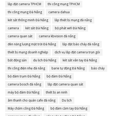
lắp đặt camera TPHCM
thi công mạng TPHCM
thi công mạng Đà Nẵng
camera dahua
két sắt thông minh Đà Nẵng
lắp thiết bị mạng đà nẵng
camera
két sắt Đà Nẵng
bộ phát wifi Đà Nẵng
camera quan sát
camera kbvision đà nẵng
đèn năng lượng mặt trời Đà Nẵng
lắp đặt báo cháy đà nẵng
thiết bị mạng doanh nghiệp
dịch vụ lắp đặt camera trọn gói
bất động sản
du lịch Đà Nẵng
két sắt vân tay Đà Nẵng
thi công điện nhẹ đà nẵng
barie tự động Đà Nẵng
báo cháy
bộ đàm trạm Đà Nẵng
bộ đàm Đà Nẵng
camera bosch đà nẵng
lắp đặt camera quan sát
máy bộ đàm Đà Nẵng
thiết bị an ninh
âm thanh cho quán cafe đà nẵng
Du lịch
Máy chấm công Đà Nẵng
bộ đàm cầm tay Đà Nẵng