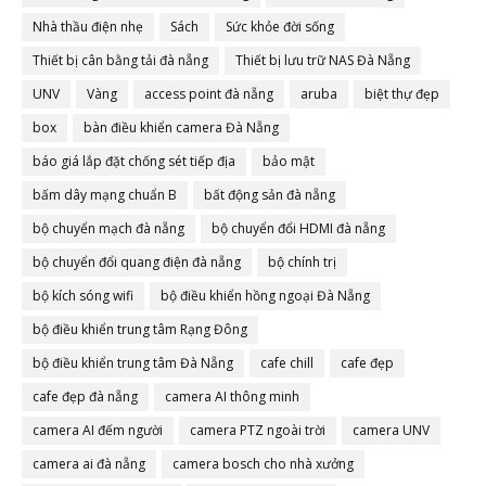
Nhà thầu điện nhẹ
Sách
Sức khỏe đời sống
Thiết bị cân bằng tải đà nẵng
Thiết bị lưu trữ NAS Đà Nẵng
UNV
Vàng
access point đà nẵng
aruba
biệt thự đẹp
box
bàn điều khiển camera Đà Nẵng
báo giá lắp đặt chống sét tiếp địa
bảo mật
bấm dây mạng chuẩn B
bất động sản đà nẵng
bộ chuyển mạch đà nẵng
bộ chuyển đổi HDMI đà nẵng
bộ chuyển đổi quang điện đà nẵng
bộ chính trị
bộ kích sóng wifi
bộ điều khiển hồng ngoại Đà Nẵng
bộ điều khiển trung tâm Rạng Đông
bộ điều khiển trung tâm Đà Nẵng
cafe chill
cafe đẹp
cafe đẹp đà nẵng
camera AI thông minh
camera AI đếm người
camera PTZ ngoài trời
camera UNV
camera ai đà nẵng
camera bosch cho nhà xưởng