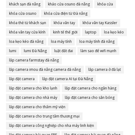
khách sạn đà nẵng
kháo cửa osuno đà nẵng
khóa cửa
khóa cửa osuno
khóa cửa điện từ Đà nẵng
khóa thẻ từ khách sạn
khóa vân tay
khóa vân tay Kassler
khóa vân tay cửa kính
kinh tế thế giới
laptop
loa kẹo kéo
loa kẹo kéo đà nẵng
loa máy tính
loa máy tính đà nẵng
lumi
lumi Đà Nẵng
luật đất đai
làm sao để wifi mạnh
lắp camera farmstay đà nẵng
lắp camera imou đà nẵng camera đà nẵng
lắp camera ở đà lạt
lắp đặt camera
lắp đặt camera AI tại Đà Nẵng
lắp đặt camera cho kho lạnh
lắp đặt camera cho ngân hàng
lắp đặt camera cho nhà máy
lắp đặt camera cho sân bóng
lắp đặt camera cho thẩm mỹ viện
lắp đặt camera cho trung tâm thương mại
lắp đặt camera công nghiệp cho nha máy linh kiện
lắp đặt camera hải quan EPE
lắp đặt camera hải quan đà nẵng