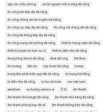
sập cầu châu phong
sở tài nguyên môi trường đà nẵng
thi công bãi tiếp địa đà nẵng
thi công chống sét lan truyền Đà Nẵng
thi công cọc tiếp địa đà nẵng
thi công cột chống sét đà nẵng
thi công hệ thống tiếp địa đà nẵng
thi công mạng văn phòng đà nẵng
thiết bị mạng ruijie đà nẵng
thiết bị truyền tin báo sự cố
thiết bị điện nhẹ đà nẵng
thung lũng silicon đà nẵng
thuế đối ứng
thể thao
thị trường
tiền ảo
top hotel đà nẵng
trump
trung tâm phát triển quỹ đất đà nẵng
tủ mạng Đà Nẵng
tủ điện nhẹ đà nẵng
tự học kế toán
unv việt nam
windown
xu hướng camera ai
Ô tô
âm thanh
âm thanh nhà hangd đà nẵng
âm thanh nhà hàng đà nẵng
âm thanh phòng họp đà nẵ
âm thanh thông báo đà nẵng