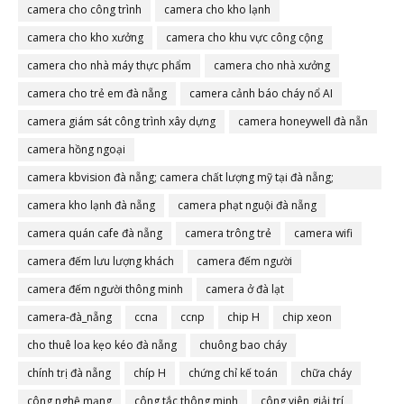
camera cho công trình
camera cho kho lạnh
camera cho kho xưởng
camera cho khu vực công cộng
camera cho nhà máy thực phẩm
camera cho nhà xưởng
camera cho trẻ em đà nẵng
camera cảnh báo cháy nổ AI
camera giám sát công trình xây dựng
camera honeywell đà nẵn
camera hồng ngoại
camera kbvision đà nẵng; camera chất lượng mỹ tại đà nẵng;
camera đà nẵng
camera kho lạnh đà nẵng
camera phạt nguội đà nẵng
camera quán cafe đà nẵng
camera trông trẻ
camera wifi
camera đếm lưu lượng khách
camera đếm người
camera đếm người thông minh
camera ở đà lạt
camera-đà_nẵng
ccna
ccnp
chip H
chip xeon
cho thuê loa kẹo kéo đà nẵng
chuông bao cháy
chính trị đà nẵng
chíp H
chứng chỉ kế toán
chữa cháy
công nghệ mạng
công tắc thông minh
công viên giải trí