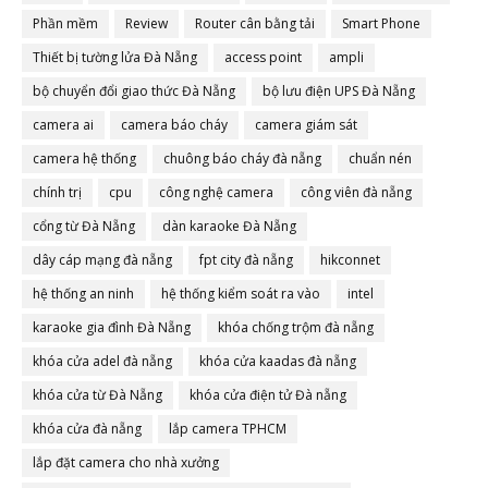
Phần mềm
Review
Router cân bằng tải
Smart Phone
Thiết bị tường lửa Đà Nẵng
access point
ampli
bộ chuyển đổi giao thức Đà Nẵng
bộ lưu điện UPS Đà Nẵng
camera ai
camera báo cháy
camera giám sát
camera hệ thống
chuông báo cháy đà nẵng
chuẩn nén
chính trị
cpu
công nghệ camera
công viên đà nẵng
cổng từ Đà Nẵng
dàn karaoke Đà Nẵng
dây cáp mạng đà nẵng
fpt city đà nẵng
hikconnet
hệ thống an ninh
hệ thống kiểm soát ra vào
intel
karaoke gia đình Đà Nẵng
khóa chống trộm đà nẵng
khóa cửa adel đà nẵng
khóa cửa kaadas đà nẵng
khóa cửa từ Đà Nẵng
khóa cửa điện tử Đà nẵng
khóa cửa đà nẵng
lắp camera TPHCM
lắp đặt camera cho nhà xưởng