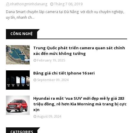
nhathongminhdanang
Tháng 7 06, 2019
Dana Smart chuyên lắp camera tại Đà Nẵng với dịch vụ chuyên nghiệp,
uy tín, nhanh ch…
CÔNG NGHỆ
Trung Quốc phát triển camera quan sát chính
xác đến mức không tưởng
February 19, 2025
Bảng giá chi tiết Iphone 16 seri
September 09, 2024
Hyundai ra mắt ‘vua SUV’ mới đẹp mê ly giá 283
triệu đồng, rẻ hơn Kia Morning mà trang bị cực
xịn
August 09, 2024
CATEGORIES