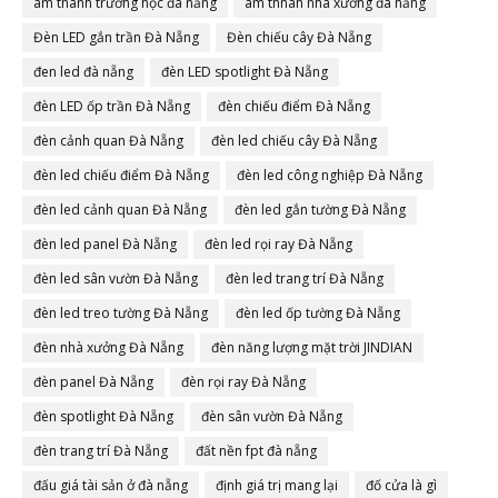
âm thanh trường học đà nẵng
âm thnah nhà xưởng đà nẵng
Đèn LED gắn trần Đà Nẵng
Đèn chiếu cây Đà Nẵng
đen led đà nẵng
đèn LED spotlight Đà Nẵng
đèn LED ốp trần Đà Nẵng
đèn chiếu điểm Đà Nẵng
đèn cảnh quan Đà Nẵng
đèn led chiếu cây Đà Nẵng
đèn led chiếu điểm Đà Nẵng
đèn led công nghiệp Đà Nẵng
đèn led cảnh quan Đà Nẵng
đèn led gắn tường Đà Nẵng
đèn led panel Đà Nẵng
đèn led rọi ray Đà Nẵng
đèn led sân vườn Đà Nẵng
đèn led trang trí Đà Nẵng
đèn led treo tường Đà Nẵng
đèn led ốp tường Đà Nẵng
đèn nhà xưởng Đà Nẵng
đèn năng lượng mặt trời JINDIAN
đèn panel Đà Nẵng
đèn rọi ray Đà Nẵng
đèn spotlight Đà Nẵng
đèn sân vườn Đà Nẵng
đèn trang trí Đà Nẵng
đất nền fpt đà nẵng
đấu giá tài sản ở đà nẵng
định giá trị mang lại
đố cửa là gì