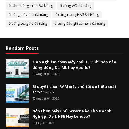
ổ cắm thông minh Đà Nẵng
ổ cứng WD đà nẵng
ổ cứng máy tính đà nẵng
ổ cứng mạng NAS Đà Nẵng
ổ cứng seagate đà nẵng
ổ cứng đầu ghi camera đà nẵng
Random Posts
Kinh nghiệm chọn máy chủ HPE: Khi nào nên
dùng dòng DL, ML hay Apollo?
August 03, 2026
Bí quyết chọn RAM máy chủ tối ưu hiệu suất
server 2026
August 01, 2026
Nên Chọn Máy Chủ Server Nào Cho Doanh
Nghiệp: Dell, HPE Hay Lenovo?
July 31, 2026