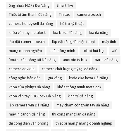
ống nhựa HDPE Đà Nẵng
Smart Tivi
Thiết bị âm thanh đà nẵng
Tin tức
camera bosch
camera honeywell đà nẵng
hỗ trợ kỹ thuật
khóa vân tay metalock
loa bose đà nẵng
loa đà nẵng
lắp đặt camera bosch
lắp đặt tổng đài điện thoại
máy tính
mạng doanh nghiệp
nhà thông minh
robot hút bụi
wifi
Router cân bằng tải Đà nẵng
android tv box
barie đà nẵng
camera advidia
camera chất lượng mỹ tại đà nẵng
công nghệ bán dẫn
giá vàng
khóa cửa hexa Đà Nẵng
khóa cửa philips đà nẵng
khóa thông minh metalock
khóa vân tay PHGLock Đà Nẵng
kinh tế đà nẵng
lắp camera wifi Đà Nẵng
máy chấm công vân tay đà nẵng
máy in canon đà nẵng
thi công mạng lan đà nẵng
thi công điện văn phòng
thiết bị mạng' mạng doanh nghiệp