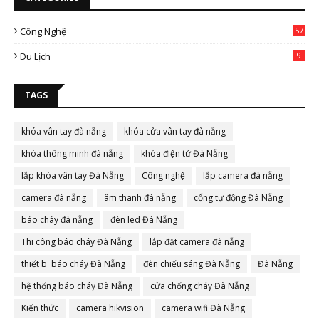
Công Nghệ
57
Du Lịch
9
TAGS
khóa vân tay đà nẵng
khóa cửa vân tay đà nẵng
khóa thông minh đà nẵng
khóa điện tử Đà Nẵng
lắp khóa vân tay Đà Nẵng
Công nghệ
lắp camera đà nẵng
camera đà nẵng
âm thanh đà nẵng
cổng tự động Đà Nẵng
báo cháy đà nẵng
đèn led Đà Nẵng
Thi công báo cháy Đà Nẵng
lắp đặt camera đà nẵng
thiết bị báo cháy Đà Nẵng
đèn chiếu sáng Đà Nẵng
Đà Nẵng
hệ thống báo cháy Đà Nẵng
cửa chống cháy Đà Nẵng
Kiến thức
camera hikvision
camera wifi Đà Nẵng