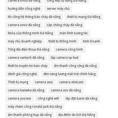
camera imou đà nẵng
cổng xếp tự động Đà Nẵng
hướng dẫn công nghệ
server máy chủ
thi công hệ thống báo cháy đà nẵng
thiết bị mạng Đà Nẵng
camera ezviz đà nẵng
cáp chống cháy đà nẵng
khóa cửa thông minh Đà Nẵng
màn hình tương tác
máy chủ doanh nghiệp
thiết bị thông minh
Kinh Doanh
Tổng đài điện thoại Đà nẵng
camera công trình
camera vantech đà nẵng
lắp camera tại huế
thiết bị truyền tin báo cháy
âm thanh công cộng đà nẵng
đánh giá công nghệ
đèn năng lượng mặt trời chính hãng
Thiết bị mạng
camera axis
camera ebitcam
camera hanwha đà nẵng
camera unv đà nẵng
camera yoosee
công nghệ wifi
lắp đặt barie đà nẵng
máy chấm công ronald jack Đà nẵng
âm thanh phòng họp đà nẵng
địa điểm du lịch Đà Nẵng