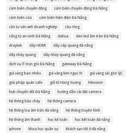
cảm biến chuyển động
cảm biến chuyển động Đà Nẵng
cảm biến cửa
cảm biến hiện điện Đà Nẵng
cần tư vấn wifi doanh nghiệp
cầu rồng
cổng từ an ninh Đà Nẵng
dahua
den led âm trần Đà Nẵng
draytek
dây HDMI
dây cáp quang đà nẵng
dây nhảy quang
dây nhảy quang đà nẵng
dịch vụ IT trọn gói Đà Nẵng
gateway Đà Nẵng
giá vàng bao nhiêu
giá vàng kim ngọc IV
giá vàng sài gòn SJC
giải pháp quán cafe
giỗ tổ Hùng Vương
hikvision
hub chuyển đổi Đà Nẵng
hướng dẫn cài đặt camera
hệ thống báo cháy
hệ thống camera
hệ thống loa âm trần đà nẵng
hệ thống truyền hình
hệ thống âm thanh
học kế toán
học kết toán đà nẵng
iphone
khoa học quân sự
khách sạn tốt ở đà nẵng