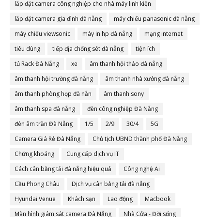
lắp đặt camera công nghiệp cho nhà máy linh kiện
lắp đặt camera gia đình đà nẵng
máy chiếu panasonic đà nẵng
máy chiếu viewsonic
máy in hp đà nẵng
mạng internet
tiêu dùng
tiếp địa chống sét đà nẵng
tiện ích
tủ Rack Đà Nẵng
xe
âm thanh hội thảo đà nẵng
âm thanh hội trường đà nẵng
âm thanh nhà xưởng đà nẵng
âm thanh phòng họp đà nẵn
âm thanh sony
âm thanh spa đà nẵng
đèn công nghiệp Đà Nẵng
đèn âm trần Đà Nẵng
1/5
2/9
30/4
5G
Camera Giá Rẻ Đà Nẵng
Chủ tịch UBND thành phố Đà Nẵng
Chứng khoáng
Cung cấp dịch vụ IT
Cách cân bằng tải đà nẵng hiệu quả
Công nghệ Ai
Cầu Phong Châu
Dịch vụ cân bằng tải đà nẵng
Hyundai Venue
Khách sạn
Lao động
Macbook
Màn hình giám sát camera Đà Nẵng
Nhà Cửa - Đời sống