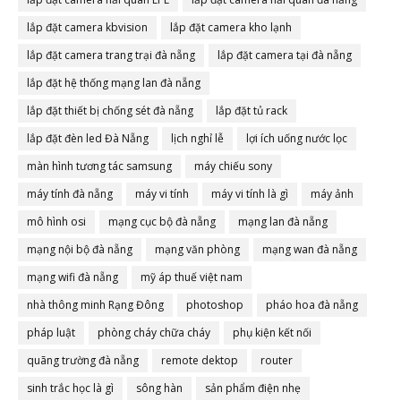
lắp đặt camera kbvision
lắp đặt camera kho lạnh
lắp đặt camera trang trại đà nẵng
lắp đặt camera tại đà nẵng
lắp đặt hệ thống mạng lan đà nẵng
lắp đặt thiết bị chống sét đà nẵng
lắp đặt tủ rack
lắp đặt đèn led Đà Nẵng
lịch nghỉ lễ
lợi ích uống nước lọc
màn hình tương tác samsung
máy chiếu sony
máy tính đà nẵng
máy vi tính
máy vi tính là gì
máy ảnh
mô hình osi
mạng cục bộ đà nẵng
mạng lan đà nẵng
mạng nội bộ đà nẵng
mạng văn phòng
mạng wan đà nẵng
mạng wifi đà nẵng
mỹ áp thuế việt nam
nhà thông minh Rạng Đông
photoshop
pháo hoa đà nẵng
pháp luật
phòng cháy chữa cháy
phụ kiện kết nối
quãng trường đà nẵng
remote dektop
router
sinh trắc học là gì
sông hàn
sản phẩm điện nhẹ