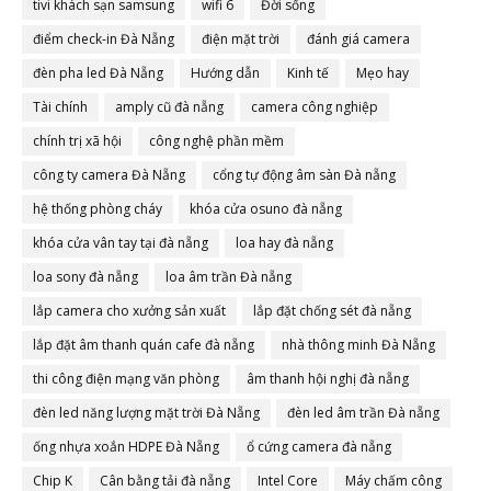
tivi khách sạn samsung
wifi 6
Đời sống
điểm check-in Đà Nẵng
điện mặt trời
đánh giá camera
đèn pha led Đà Nẵng
Hướng dẫn
Kinh tế
Mẹo hay
Tài chính
amply cũ đà nẵng
camera công nghiệp
chính trị xã hội
công nghệ phần mềm
công ty camera Đà Nẵng
cổng tự động âm sàn Đà nẵng
hệ thống phòng cháy
khóa cửa osuno đà nẵng
khóa cửa vân tay tại đà nẵng
loa hay đà nẵng
loa sony đà nẵng
loa âm trần Đà nẵng
lắp camera cho xưởng sản xuất
lắp đặt chống sét đà nẵng
lắp đặt âm thanh quán cafe đà nẵng
nhà thông minh Đà Nẵng
thi công điện mạng văn phòng
âm thanh hội nghị đà nẵng
đèn led năng lượng mặt trời Đà Nẵng
đèn led âm trần Đà nẵng
ống nhựa xoắn HDPE Đà Nẵng
ổ cứng camera đà nẵng
Chip K
Cân bằng tải đà nẵng
Intel Core
Máy chấm công