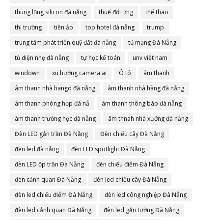
thung lũng silicon đà nẵng
thuế đối ứng
thể thao
thị trường
tiền ảo
top hotel đà nẵng
trump
trung tâm phát triển quỹ đất đà nẵng
tủ mạng Đà Nẵng
tủ điện nhẹ đà nẵng
tự học kế toán
unv việt nam
windown
xu hướng camera ai
Ô tô
âm thanh
âm thanh nhà hangd đà nẵng
âm thanh nhà hàng đà nẵng
âm thanh phòng họp đà nẵ
âm thanh thông báo đà nẵng
âm thanh trường học đà nẵng
âm thnah nhà xưởng đà nẵng
Đèn LED gắn trần Đà Nẵng
Đèn chiếu cây Đà Nẵng
đen led đà nẵng
đèn LED spotlight Đà Nẵng
đèn LED ốp trần Đà Nẵng
đèn chiếu điểm Đà Nẵng
đèn cảnh quan Đà Nẵng
đèn led chiếu cây Đà Nẵng
đèn led chiếu điểm Đà Nẵng
đèn led công nghiệp Đà Nẵng
đèn led cảnh quan Đà Nẵng
đèn led gắn tường Đà Nẵng