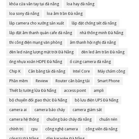
khóa cửa vân tay tại đà nẵng
loa hay đà nẵng
loa sony đà nẵng
loa âm trần Đà nẵng
lắp camera cho xưởng sản xuất
lắp đặt chống sét đà nẵng
lắp đặt âm thanh quán cafe đà nẵng
nhà thông minh Đà Nẵng
thi công điện mạng văn phòng
âm thanh hội nghị đà nẵng
đèn led năng lượng mặt trời Đà Nẵng
đèn led âm trần Đà nẵng
ống nhựa xoắn HDPE Đà Nẵng
ổ cứng camera đà nẵng
Chip K
Cân bằng tải đà nẵng
Intel Core
Máy chấm công
Phần mềm
Review
Router cân bằng tải
Smart Phone
Thiết bị tường lửa Đà Nẵng
access point
ampli
bộ chuyển đổi giao thức Đà Nẵng
bộ lưu điện UPS Đà Nẵng
camera ai
camera báo cháy
camera giám sát
camera hệ thống
chuông báo cháy đà nẵng
chuẩn nén
chính trị
cpu
công nghệ camera
công viên đà nẵng
cổng từ Đà Nẵng
dàn karaoke Đà Nẵng