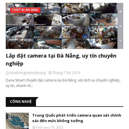
THIẾT BỊ AN NINH
Lắp đặt camera tại Đà Nẵng, uy tín chuyên
nghiệp
nhathongminhdanang
Tháng 7 06, 2019
Dana Smart chuyên lắp camera tại Đà Nẵng với dịch vụ chuyên nghiệp,
uy tín, nhanh ch…
CÔNG NGHỆ
Trung Quốc phát triển camera quan sát chính
xác đến mức không tưởng
February 19, 2025