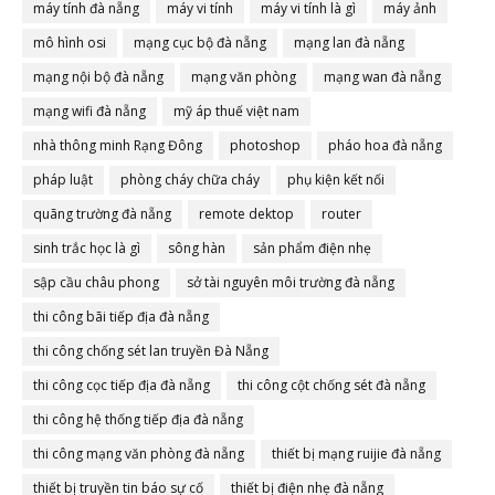
máy tính đà nẵng
máy vi tính
máy vi tính là gì
máy ảnh
mô hình osi
mạng cục bộ đà nẵng
mạng lan đà nẵng
mạng nội bộ đà nẵng
mạng văn phòng
mạng wan đà nẵng
mạng wifi đà nẵng
mỹ áp thuế việt nam
nhà thông minh Rạng Đông
photoshop
pháo hoa đà nẵng
pháp luật
phòng cháy chữa cháy
phụ kiện kết nối
quãng trường đà nẵng
remote dektop
router
sinh trắc học là gì
sông hàn
sản phẩm điện nhẹ
sập cầu châu phong
sở tài nguyên môi trường đà nẵng
thi công bãi tiếp địa đà nẵng
thi công chống sét lan truyền Đà Nẵng
thi công cọc tiếp địa đà nẵng
thi công cột chống sét đà nẵng
thi công hệ thống tiếp địa đà nẵng
thi công mạng văn phòng đà nẵng
thiết bị mạng ruijie đà nẵng
thiết bị truyền tin báo sự cố
thiết bị điện nhẹ đà nẵng