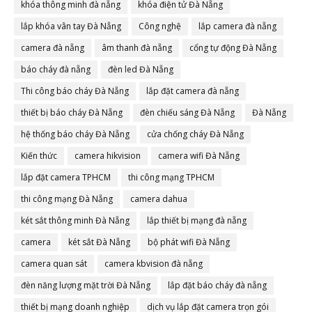
khóa thông minh đà nẵng
khóa điện tử Đà Nẵng
lắp khóa vân tay Đà Nẵng
Công nghệ
lắp camera đà nẵng
camera đà nẵng
âm thanh đà nẵng
cổng tự động Đà Nẵng
báo cháy đà nẵng
đèn led Đà Nẵng
Thi công báo cháy Đà Nẵng
lắp đặt camera đà nẵng
thiết bị báo cháy Đà Nẵng
đèn chiếu sáng Đà Nẵng
Đà Nẵng
hệ thống báo cháy Đà Nẵng
cửa chống cháy Đà Nẵng
Kiến thức
camera hikvision
camera wifi Đà Nẵng
lắp đặt camera TPHCM
thi công mạng TPHCM
thi công mạng Đà Nẵng
camera dahua
két sắt thông minh Đà Nẵng
lắp thiết bị mạng đà nẵng
camera
két sắt Đà Nẵng
bộ phát wifi Đà Nẵng
camera quan sát
camera kbvision đà nẵng
đèn năng lượng mặt trời Đà Nẵng
lắp đặt báo cháy đà nẵng
thiết bị mạng doanh nghiệp
dịch vụ lắp đặt camera trọn gói