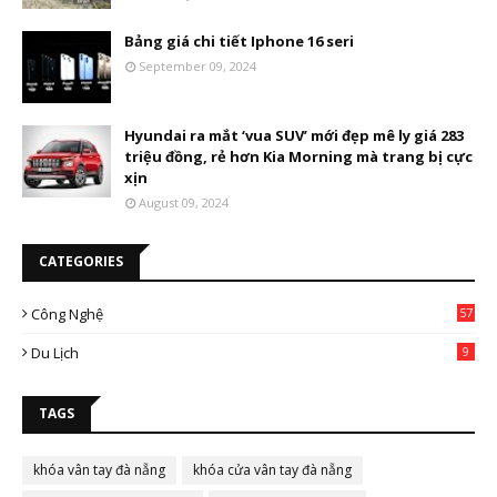
Bảng giá chi tiết Iphone 16 seri
September 09, 2024
Hyundai ra mắt ‘vua SUV’ mới đẹp mê ly giá 283
triệu đồng, rẻ hơn Kia Morning mà trang bị cực
xịn
August 09, 2024
CATEGORIES
Công Nghệ
57
Du Lịch
9
TAGS
khóa vân tay đà nẵng
khóa cửa vân tay đà nẵng