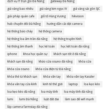
dịch vụ IT trọn gói Đà Nẵng
gateway Đà Nẵng
giá vàng bao nhiêu
giá vàng kim ngọc IV
giá vàng sài gòn SJC
giải pháp quán cafe
giỗ tổ Hùng Vương
hikvision
hub chuyển đổi Đà Nẵng
hướng dẫn cài đặt camera
hệ thống báo cháy
hệ thống camera
hệ thống loa âm trần đà nẵng
hệ thống truyền hình
hệ thống âm thanh
học kế toán
học kết toán đà nẵng
iphone
khoa học quân sự
khách sạn tốt ở đà nẵng
khách sạn đà nẵng
kháo cửa osuno đà nẵng
khóa cửa
khóa cửa osuno
khóa cửa điện từ Đà nẵng
khóa thẻ từ khách sạn
khóa vân tay
khóa vân tay Kassler
khóa vân tay cửa kính
kinh tế thế giới
laptop
loa kẹo kéo
loa kẹo kéo đà nẵng
loa máy tính
loa máy tính đà nẵng
lumi
lumi Đà Nẵng
luật đất đai
làm sao để wifi mạnh
lắp camera farmstay đà nẵng