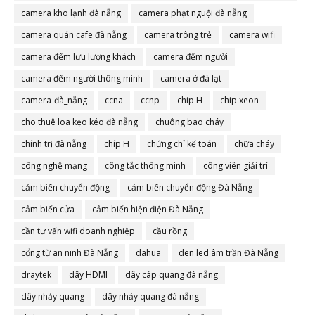
camera đà nẵng
camera kho lạnh đà nẵng
camera phạt nguội đà nẵng
camera quán cafe đà nẵng
camera trông trẻ
camera wifi
camera đếm lưu lượng khách
camera đếm người
camera đếm người thông minh
camera ở đà lạt
camera-đà_nẵng
ccna
ccnp
chip H
chip xeon
cho thuê loa kẹo kéo đà nẵng
chuông bao cháy
chính trị đà nẵng
chíp H
chứng chỉ kế toán
chữa cháy
công nghệ mạng
công tắc thông minh
công viên giải trí
cảm biến chuyển động
cảm biến chuyển động Đà Nẵng
cảm biến cửa
cảm biến hiện điện Đà Nẵng
cần tư vấn wifi doanh nghiệp
cầu rồng
cổng từ an ninh Đà Nẵng
dahua
den led âm trần Đà Nẵng
draytek
dây HDMI
dây cáp quang đà nẵng
dây nhảy quang
dây nhảy quang đà nẵng