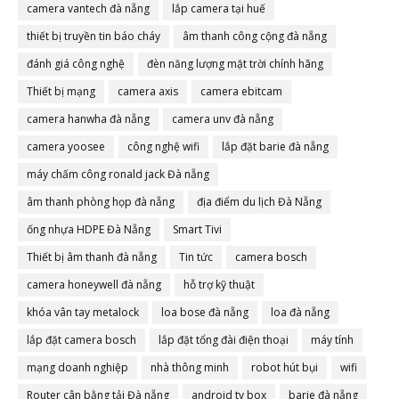
camera vantech đà nẵng
lắp camera tại huế
thiết bị truyền tin báo cháy
âm thanh công cộng đà nẵng
đánh giá công nghệ
đèn năng lượng mặt trời chính hãng
Thiết bị mạng
camera axis
camera ebitcam
camera hanwha đà nẵng
camera unv đà nẵng
camera yoosee
công nghệ wifi
lắp đặt barie đà nẵng
máy chấm công ronald jack Đà nẵng
âm thanh phòng họp đà nẵng
địa điểm du lịch Đà Nẵng
ống nhựa HDPE Đà Nẵng
Smart Tivi
Thiết bị âm thanh đà nẵng
Tin tức
camera bosch
camera honeywell đà nẵng
hỗ trợ kỹ thuật
khóa vân tay metalock
loa bose đà nẵng
loa đà nẵng
lắp đặt camera bosch
lắp đặt tổng đài điện thoại
máy tính
mạng doanh nghiệp
nhà thông minh
robot hút bụi
wifi
Router cân bằng tải Đà nẵng
android tv box
barie đà nẵng