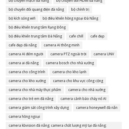
bộ chuyển mạch đà nẵng
bộ chuyển đổi HDMI đà nẵng
bộ chuyển đổi quang điện đà nẵng
bộ chính trị
bộ kích sóng wifi
bộ điều khiển hồng ngoại Đà Nẵng
bộ điều khiển trung tâm Rạng Đông
bộ điều khiển trung tâm Đà Nẵng
cafe chill
cafe đẹp
cafe đẹp đà nẵng
camera AI thông minh
camera AI đếm người
camera PTZ ngoài trời
camera UNV
camera ai đà nẵng
camera bosch cho nhà xưởng
camera cho công trình
camera cho kho lạnh
camera cho kho xưởng
camera cho khu vực công cộng
camera cho nhà máy thực phẩm
camera cho nhà xưởng
camera cho trẻ em đà nẵng
camera cảnh báo cháy nổ AI
camera giám sát công trình xây dựng
camera honeywell đà nẵn
camera hồng ngoại
camera kbvision đà nẵng; camera chất lượng mỹ tại đà nẵng;