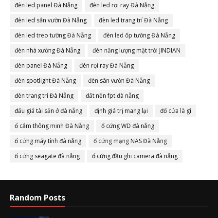
đèn led panel Đà Nẵng
đèn led rọi ray Đà Nẵng
đèn led sân vườn Đà Nẵng
đèn led trang trí Đà Nẵng
đèn led treo tường Đà Nẵng
đèn led ốp tường Đà Nẵng
đèn nhà xưởng Đà Nẵng
đèn năng lượng mặt trời JINDIAN
đèn panel Đà Nẵng
đèn rọi ray Đà Nẵng
đèn spotlight Đà Nẵng
đèn sân vườn Đà Nẵng
đèn trang trí Đà Nẵng
đất nền fpt đà nẵng
đấu giá tài sản ở đà nẵng
định giá trị mang lại
đố cửa là gì
ổ cắm thông minh Đà Nẵng
ổ cứng WD đà nẵng
ổ cứng máy tính đà nẵng
ổ cứng mạng NAS Đà Nẵng
ổ cứng seagate đà nẵng
ổ cứng đầu ghi camera đà nẵng
Random Posts