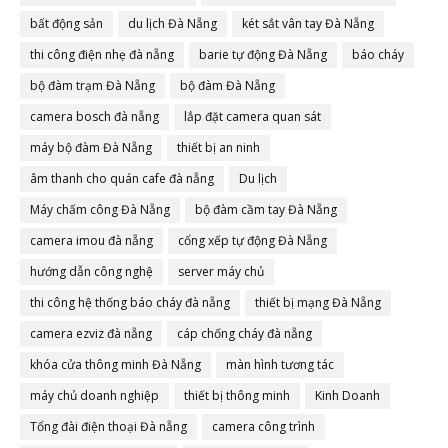
bất động sản
du lịch Đà Nẵng
két sắt vân tay Đà Nẵng
thi công điện nhẹ đà nẵng
barie tự động Đà Nẵng
báo cháy
bộ đàm trạm Đà Nẵng
bộ đàm Đà Nẵng
camera bosch đà nẵng
lắp đặt camera quan sát
máy bộ đàm Đà Nẵng
thiết bị an ninh
âm thanh cho quán cafe đà nẵng
Du lịch
Máy chấm công Đà Nẵng
bộ đàm cầm tay Đà Nẵng
camera imou đà nẵng
cổng xếp tự động Đà Nẵng
hướng dẫn công nghệ
server máy chủ
thi công hệ thống báo cháy đà nẵng
thiết bị mạng Đà Nẵng
camera ezviz đà nẵng
cáp chống cháy đà nẵng
khóa cửa thông minh Đà Nẵng
màn hình tương tác
máy chủ doanh nghiệp
thiết bị thông minh
Kinh Doanh
Tổng đài điện thoại Đà nẵng
camera công trình