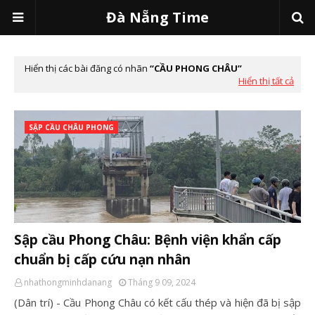
Đà Nẵng Time
Hiển thị các bài đăng có nhãn
CẦU PHONG CHÂU
Hiển thị tất cả
SẬP CẦU CHÂU PHONG
Sập cầu Phong Châu: Bệnh viện khẩn cấp
chuẩn bị cấp cứu nạn nhân
nhathongminhdanang
Tháng 9 09, 2024
(Dân trí) - Cầu Phong Châu có kết cấu thép và hiện đã bị sập