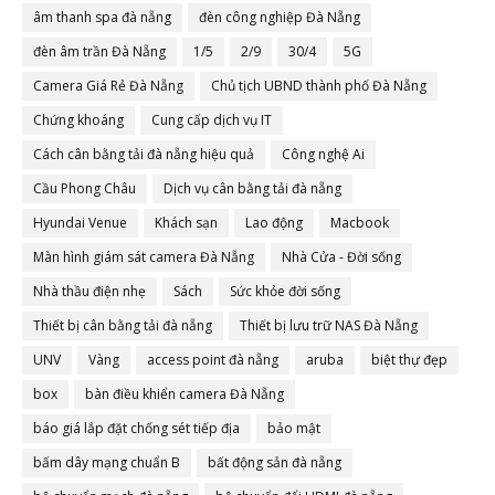
âm thanh spa đà nẵng
đèn công nghiệp Đà Nẵng
đèn âm trần Đà Nẵng
1/5
2/9
30/4
5G
Camera Giá Rẻ Đà Nẵng
Chủ tịch UBND thành phố Đà Nẵng
Chứng khoáng
Cung cấp dịch vụ IT
Cách cân bằng tải đà nẵng hiệu quả
Công nghệ Ai
Cầu Phong Châu
Dịch vụ cân bằng tải đà nẵng
Hyundai Venue
Khách sạn
Lao động
Macbook
Màn hình giám sát camera Đà Nẵng
Nhà Cửa - Đời sống
Nhà thầu điện nhẹ
Sách
Sức khỏe đời sống
Thiết bị cân bằng tải đà nẵng
Thiết bị lưu trữ NAS Đà Nẵng
UNV
Vàng
access point đà nẵng
aruba
biệt thự đẹp
box
bàn điều khiển camera Đà Nẵng
báo giá lắp đặt chống sét tiếp địa
bảo mật
bấm dây mạng chuẩn B
bất động sản đà nẵng