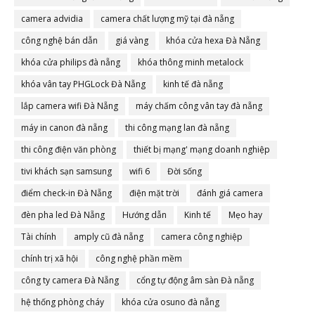
camera advidia
camera chất lượng mỹ tại đà nẵng
công nghệ bán dẫn
giá vàng
khóa cửa hexa Đà Nẵng
khóa cửa philips đà nẵng
khóa thông minh metalock
khóa vân tay PHGLock Đà Nẵng
kinh tế đà nẵng
lắp camera wifi Đà Nẵng
máy chấm công vân tay đà nẵng
máy in canon đà nẵng
thi công mạng lan đà nẵng
thi công điện văn phòng
thiết bị mạng' mạng doanh nghiệp
tivi khách sạn samsung
wifi 6
Đời sống
điểm check-in Đà Nẵng
điện mặt trời
đánh giá camera
đèn pha led Đà Nẵng
Hướng dẫn
Kinh tế
Mẹo hay
Tài chính
amply cũ đà nẵng
camera công nghiệp
chính trị xã hội
công nghệ phần mềm
công ty camera Đà Nẵng
cổng tự động âm sàn Đà nẵng
hệ thống phòng cháy
khóa cửa osuno đà nẵng