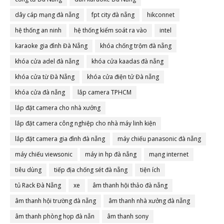
dây cáp mạng đà nẵng
fpt city đà nẵng
hikconnet
hệ thống an ninh
hệ thống kiểm soát ra vào
intel
karaoke gia đình Đà Nẵng
khóa chống trộm đà nẵng
khóa cửa adel đà nẵng
khóa cửa kaadas đà nẵng
khóa cửa từ Đà Nẵng
khóa cửa điện tử Đà nẵng
khóa cửa đà nẵng
lắp camera TPHCM
lắp đặt camera cho nhà xưởng
lắp đặt camera công nghiệp cho nhà máy linh kiện
lắp đặt camera gia đình đà nẵng
máy chiếu panasonic đà nẵng
máy chiếu viewsonic
máy in hp đà nẵng
mạng internet
tiêu dùng
tiếp địa chống sét đà nẵng
tiện ích
tủ Rack Đà Nẵng
xe
âm thanh hội thảo đà nẵng
âm thanh hội trường đà nẵng
âm thanh nhà xưởng đà nẵng
âm thanh phòng họp đà nẵn
âm thanh sony