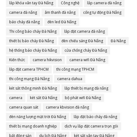
lắp khóa vân tay Đà Nẵng
Công nghệ
lắp camera đà nẵng
camera đà nẵng
âm thanh đà nẵng
cổng tự động Đà Nẵng
báo cháy đà nẵng
đèn led Đà Nẵng
Thi công báo cháy Đà Nẵng
lắp đặt camera đà nẵng
thiết bị báo cháy Đà Nẵng
đèn chiếu sáng Đà Nẵng
Đà Nẵng
hệ thống báo cháy Đà Nẵng
cửa chống cháy Đà Nẵng
Kiến thức
camera hikvision
camera wifi Đà Nẵng
lắp đặt camera TPHCM
thi công mạng TPHCM
thi công mạng Đà Nẵng
camera dahua
két sắt thông minh Đà Nẵng
lắp thiết bị mạng đà nẵng
camera
két sắt Đà Nẵng
bộ phát wifi Đà Nẵng
camera quan sát
camera kbvision đà nẵng
đèn năng lượng mặt trời Đà Nẵng
lắp đặt báo cháy đà nẵng
thiết bị mạng doanh nghiệp
dịch vụ lắp đặt camera trọn gói
bất động sản
du lịch Đà Nẵng
két sắt vân tay Đà Nẵng