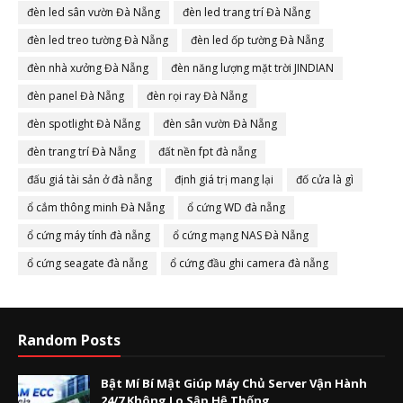
đèn led sân vườn Đà Nẵng
đèn led trang trí Đà Nẵng
đèn led treo tường Đà Nẵng
đèn led ốp tường Đà Nẵng
đèn nhà xưởng Đà Nẵng
đèn năng lượng mặt trời JINDIAN
đèn panel Đà Nẵng
đèn rọi ray Đà Nẵng
đèn spotlight Đà Nẵng
đèn sân vườn Đà Nẵng
đèn trang trí Đà Nẵng
đất nền fpt đà nẵng
đấu giá tài sản ở đà nẵng
định giá trị mang lại
đố cửa là gì
ổ cắm thông minh Đà Nẵng
ổ cứng WD đà nẵng
ổ cứng máy tính đà nẵng
ổ cứng mạng NAS Đà Nẵng
ổ cứng seagate đà nẵng
ổ cứng đầu ghi camera đà nẵng
Random Posts
Bật Mí Bí Mật Giúp Máy Chủ Server Vận Hành
24/7 Không Lo Sập Hệ Thống