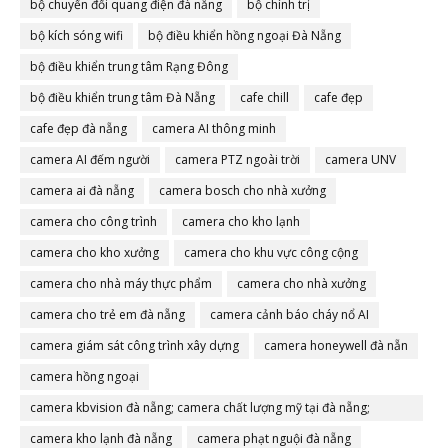
bộ chuyển đổi quang điện đà nẵng
bộ chính trị
bộ kích sóng wifi
bộ điều khiển hồng ngoại Đà Nẵng
bộ điều khiển trung tâm Rạng Đông
bộ điều khiển trung tâm Đà Nẵng
cafe chill
cafe đẹp
cafe đẹp đà nẵng
camera AI thông minh
camera AI đếm người
camera PTZ ngoài trời
camera UNV
camera ai đà nẵng
camera bosch cho nhà xưởng
camera cho công trình
camera cho kho lạnh
camera cho kho xưởng
camera cho khu vực công cộng
camera cho nhà máy thực phẩm
camera cho nhà xưởng
camera cho trẻ em đà nẵng
camera cảnh báo cháy nổ AI
camera giám sát công trình xây dựng
camera honeywell đà nẵn
camera hồng ngoại
camera kbvision đà nẵng; camera chất lượng mỹ tại đà nẵng;
camera đà nẵng
camera kho lạnh đà nẵng
camera phạt nguội đà nẵng