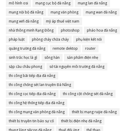
mô hình osi
mạng cục bộ đà nẵng
mạng lan đà nẵng
mạng nội bộ đà nẵng
mạng văn phòng
mạng wan đà nẵng
mạng wifi đà nẵng
mỹ áp thuế việt nam
nhà thông minh Rạng Đông
photoshop
pháo hoa đà nẵng
pháp luật
phòng cháy chữa cháy
phụ kiện kết nối
quãng trường đà nẵng
remote dektop
router
sinh trắc học là gì
sông hàn
sản phẩm điện nhẹ
sập cầu châu phong
sở tài nguyên môi trường đà nẵng
thi công bãi tiếp địa đà nẵng
thi công chống sét lan truyền Đà Nẵng
thi công cọc tiếp địa đà nẵng
thi công cột chống sét đà nẵng
thi công hệ thống tiếp địa đà nẵng
thi công mạng văn phòng đà nẵng
thiết bị mạng ruijie đà nẵng
thiết bị truyền tin báo sự cố
thiết bị điện nhẹ đà nẵng
thung lũng silicon đà nẵng
thuế đối ứng
thể thao