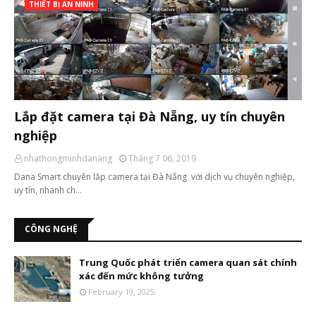
THIẾT BỊ AN NINH
Lắp đặt camera tại Đà Nẵng, uy tín chuyên
nghiệp
nhathongminhdanang
Tháng 7 06, 2019
Dana Smart chuyên lắp camera tại Đà Nẵng với dịch vụ chuyên nghiệp,
uy tín, nhanh ch…
CÔNG NGHỆ
Trung Quốc phát triển camera quan sát chính
xác đến mức không tưởng
February 19, 2025