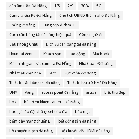
đèn âm trần Đà Nẵng
1/5
2/9
30/4
5G
Camera Giá Rẻ Đà Nẵng
Chủ tịch UBND thành phố Đà Nẵng
Chứng khoáng
Cung cấp dịch vụ IT
Cách cân bằng tải đà nẵng hiệu quả
Công nghệ Ai
Cầu Phong Châu
Dịch vụ cân bằng tải đà nẵng
Hyundai Venue
Khách sạn
Lao động
Macbook
Màn hình giám sát camera Đà Nẵng
Nhà Cửa - Đời sống
Nhà thầu điện nhẹ
Sách
Sức khỏe đời sống
Thiết bị cân bằng tải đà nẵng
Thiết bị lưu trữ NAS Đà Nẵng
UNV
Vàng
access point đà nẵng
aruba
biệt thự đẹp
box
bàn điều khiển camera Đà Nẵng
báo giá lắp đặt chống sét tiếp địa
bảo mật
bấm dây mạng chuẩn B
bất động sản đà nẵng
bộ chuyển mạch đà nẵng
bộ chuyển đổi HDMI đà nẵng