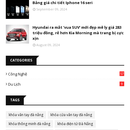
Bảng giá chi tiết Iphone 16 seri
September 09, 2024
Hyundai ra mắt ‘vua SUV’ mới đẹp mê ly giá 283
triệu đồng, rẻ hơn Kia Morning mà trang bị cực
xịn
August 09, 2024
CATEGORIES
Công Nghệ
57
Du Lịch
9
TAGS
khóa vân tay đà nẵng
khóa cửa vân tay đà nẵng
khóa thông minh đà nẵng
khóa điện tử Đà Nẵng