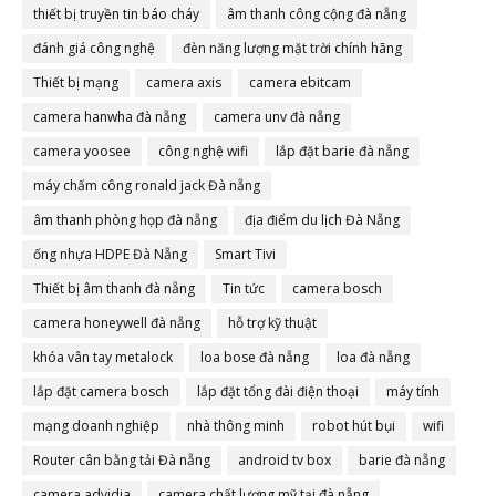
thiết bị truyền tin báo cháy
âm thanh công cộng đà nẵng
đánh giá công nghệ
đèn năng lượng mặt trời chính hãng
Thiết bị mạng
camera axis
camera ebitcam
camera hanwha đà nẵng
camera unv đà nẵng
camera yoosee
công nghệ wifi
lắp đặt barie đà nẵng
máy chấm công ronald jack Đà nẵng
âm thanh phòng họp đà nẵng
địa điểm du lịch Đà Nẵng
ống nhựa HDPE Đà Nẵng
Smart Tivi
Thiết bị âm thanh đà nẵng
Tin tức
camera bosch
camera honeywell đà nẵng
hỗ trợ kỹ thuật
khóa vân tay metalock
loa bose đà nẵng
loa đà nẵng
lắp đặt camera bosch
lắp đặt tổng đài điện thoại
máy tính
mạng doanh nghiệp
nhà thông minh
robot hút bụi
wifi
Router cân bằng tải Đà nẵng
android tv box
barie đà nẵng
camera advidia
camera chất lượng mỹ tại đà nẵng