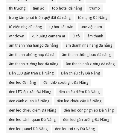
thị trường
tiền ảo
top hotel đà nẵng
trump
trung tâm phát triển quỹ đất đà nẵng
tủ mạng Đà Nẵng
tủ điện nhẹ đà nẵng
tự học kế toán
unv việt nam
windown
xu hướng camera ai
Ô tô
âm thanh
âm thanh nhà hangd đà nẵng
âm thanh nhà hàng đà nẵng
âm thanh phòng họp đà nẵ
âm thanh thông báo đà nẵng
âm thanh trường học đà nẵng
âm thnah nhà xưởng đà nẵng
Đèn LED gắn trần Đà Nẵng
Đèn chiếu cây Đà Nẵng
đen led đà nẵng
đèn LED spotlight Đà Nẵng
đèn LED ốp trần Đà Nẵng
đèn chiếu điểm Đà Nẵng
đèn cảnh quan Đà Nẵng
đèn led chiếu cây Đà Nẵng
đèn led chiếu điểm Đà Nẵng
đèn led công nghiệp Đà Nẵng
đèn led cảnh quan Đà Nẵng
đèn led gắn tường Đà Nẵng
đèn led panel Đà Nẵng
đèn led rọi ray Đà Nẵng