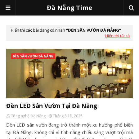
Đà Nẵng Time
Hiển thị các bài đăng có nhãn
ĐÈN SÂN VƯỜN ĐÀ NẴNG
Hiển thị tất cả
ĐÈN SÂN VƯỜN ĐÀ NẴNG
Đèn LED Sân Vườn Tại Đà Nẵng
Công nghệ Đà Nẵng
Tháng 3 19, 2025
Đèn LED sân vườn đang trở thành một xu hướng phổ biến
tại Đà Nẵng, không chỉ vì tính năng chiếu sáng vượt trội mà