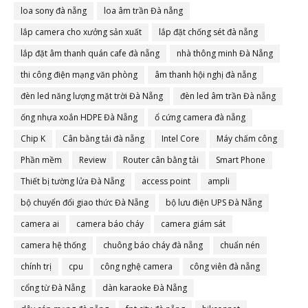
loa sony đà nẵng
loa âm trần Đà nẵng
lắp camera cho xưởng sản xuất
lắp đặt chống sét đà nẵng
lắp đặt âm thanh quán cafe đà nẵng
nhà thông minh Đà Nẵng
thi công điện mạng văn phòng
âm thanh hội nghị đà nẵng
đèn led năng lượng mặt trời Đà Nẵng
đèn led âm trần Đà nẵng
ống nhựa xoắn HDPE Đà Nẵng
ổ cứng camera đà nẵng
Chip K
Cân bằng tải đà nẵng
Intel Core
Máy chấm công
Phần mềm
Review
Router cân bằng tải
Smart Phone
Thiết bị tường lửa Đà Nẵng
access point
ampli
bộ chuyển đổi giao thức Đà Nẵng
bộ lưu điện UPS Đà Nẵng
camera ai
camera báo cháy
camera giám sát
camera hệ thống
chuông báo cháy đà nẵng
chuẩn nén
chính trị
cpu
công nghệ camera
công viên đà nẵng
cổng từ Đà Nẵng
dàn karaoke Đà Nẵng