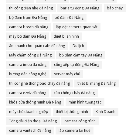
thi công điện nhẹ đà nẵng
barie tự động Đà Nẵng
báo cháy
bộ đàm trạm Đà Nẵng
bộ đàm Đà Nẵng
camera bosch đà nẵng
lắp đặt camera quan sát
máy bộ đàm Đà Nẵng
thiết bị an ninh
âm thanh cho quán cafe đà nẵng
Du lịch
Máy chấm công Đà Nẵng
bộ đàm cầm tay Đà Nẵng
camera imou đà nẵng
cổng xếp tự động Đà Nẵng
hướng dẫn công nghệ
server máy chủ
thi công hệ thống báo cháy đà nẵng
thiết bị mạng Đà Nẵng
camera ezviz đà nẵng
cáp chống cháy đà nẵng
khóa cửa thông minh Đà Nẵng
màn hình tương tác
máy chủ doanh nghiệp
thiết bị thông minh
Kinh Doanh
Tổng đài điện thoại Đà nẵng
camera công trình
camera vantech đà nẵng
lắp camera tại huế