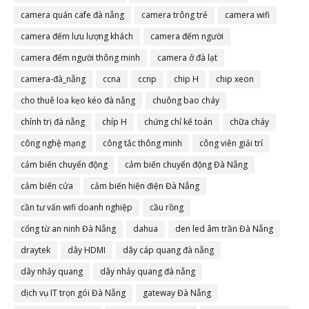
camera quán cafe đà nẵng
camera trông trẻ
camera wifi
camera đếm lưu lượng khách
camera đếm người
camera đếm người thông minh
camera ở đà lạt
camera-đà_nẵng
ccna
ccnp
chip H
chip xeon
cho thuê loa kẹo kéo đà nẵng
chuông bao cháy
chính trị đà nẵng
chíp H
chứng chỉ kế toán
chữa cháy
công nghệ mạng
công tắc thông minh
công viên giải trí
cảm biến chuyển động
cảm biến chuyển động Đà Nẵng
cảm biến cửa
cảm biến hiện điện Đà Nẵng
cần tư vấn wifi doanh nghiệp
cầu rồng
cổng từ an ninh Đà Nẵng
dahua
den led âm trần Đà Nẵng
draytek
dây HDMI
dây cáp quang đà nẵng
dây nhảy quang
dây nhảy quang đà nẵng
dịch vụ IT trọn gói Đà Nẵng
gateway Đà Nẵng