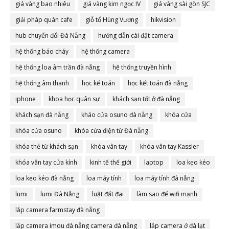
giá vàng bao nhiêu
giá vàng kim ngọc IV
giá vàng sài gòn SJC
giải pháp quán cafe
giỗ tổ Hùng Vương
hikvision
hub chuyển đổi Đà Nẵng
hướng dẫn cài đặt camera
hệ thống báo cháy
hệ thống camera
hệ thống loa âm trần đà nẵng
hệ thống truyền hình
hệ thống âm thanh
học kế toán
học kết toán đà nẵng
iphone
khoa học quân sự
khách sạn tốt ở đà nẵng
khách sạn đà nẵng
kháo cửa osuno đà nẵng
khóa cửa
khóa cửa osuno
khóa cửa điện từ Đà nẵng
khóa thẻ từ khách sạn
khóa vân tay
khóa vân tay Kassler
khóa vân tay cửa kính
kinh tế thế giới
laptop
loa kẹo kéo
loa kẹo kéo đà nẵng
loa máy tính
loa máy tính đà nẵng
lumi
lumi Đà Nẵng
luật đất đai
làm sao để wifi mạnh
lắp camera farmstay đà nẵng
lắp camera imou đà nẵng camera đà nẵng
lắp camera ở đà lạt