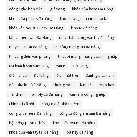
công nghệ bán dẫn
giá vàng
khóa cửa hexa Đà Nẵng
khóa cửa philips đà nẵng
khóa thông minh metalock
khóa vân tay PHGLock Đà Nẵng
kinh tế đà nẵng
lắp camera wifi Đà Nẵng
máy chấm công vân tay đà nẵng
máy in canon đà nẵng
thi công mạng lan đà nẵng
thi công điện văn phòng
thiết bị mạng' mạng doanh nghiệp
tivi khách sạn samsung
wifi 6
Đời sống
điểm check-in Đà Nẵng
điện mặt trời
đánh giá camera
đèn pha led Đà Nẵng
Hướng dẫn
Kinh tế
Mẹo hay
Tài chính
amply cũ đà nẵng
camera công nghiệp
chính trị xã hội
công nghệ phần mềm
công ty camera Đà Nẵng
cổng tự động âm sàn Đà nẵng
hệ thống phòng cháy
khóa cửa osuno đà nẵng
khóa cửa vân tay tại đà nẵng
loa hay đà nẵng