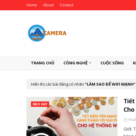
Home
About
Contact
TRANG CHỦ
CÔNG NGHỆ
CUỘC SỐNG
K
Hiển thị các bài đăng có nhãn
LÀM SAO ĐỂ WIFI MẠNH
Tiết
MẸO HAY
Cho 
nha
Giới 