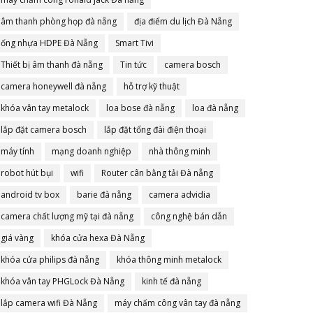
âm thanh phòng họp đà nẵng
địa điểm du lịch Đà Nẵng
ống nhựa HDPE Đà Nẵng
Smart Tivi
Thiết bị âm thanh đà nẵng
Tin tức
camera bosch
camera honeywell đà nẵng
hỗ trợ kỹ thuật
khóa vân tay metalock
loa bose đà nẵng
loa đà nẵng
lắp đặt camera bosch
lắp đặt tổng đài điện thoại
máy tính
mạng doanh nghiệp
nhà thông minh
robot hút bụi
wifi
Router cân bằng tải Đà nẵng
android tv box
barie đà nẵng
camera advidia
camera chất lượng mỹ tại đà nẵng
công nghệ bán dẫn
giá vàng
khóa cửa hexa Đà Nẵng
khóa cửa philips đà nẵng
khóa thông minh metalock
khóa vân tay PHGLock Đà Nẵng
kinh tế đà nẵng
lắp camera wifi Đà Nẵng
máy chấm công vân tay đà nẵng