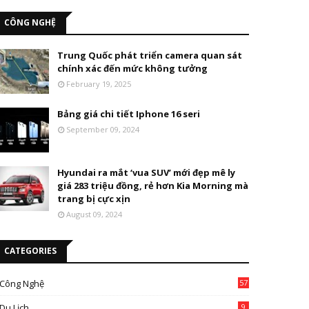
CÔNG NGHỆ
Trung Quốc phát triển camera quan sát
chính xác đến mức không tưởng
February 19, 2025
Bảng giá chi tiết Iphone 16 seri
September 09, 2024
Hyundai ra mắt ‘vua SUV’ mới đẹp mê ly
giá 283 triệu đồng, rẻ hơn Kia Morning mà
trang bị cực xịn
August 09, 2024
CATEGORIES
Công Nghệ
57
Du Lịch
9