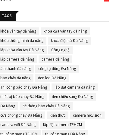
TAGS
khóa vân tay đà nẵng
khóa cửa vân tay đà nẵng
khóa thông minh đà nẵng
khóa điện tử Đà Nẵng
lắp khóa vân tay Đà Nẵng
Công nghệ
lắp camera đà nẵng
camera đà nẵng
âm thanh đà nẵng
cổng tự động Đà Nẵng
báo cháy đà nẵng
đèn led Đà Nẵng
Thi công báo cháy Đà Nẵng
lắp đặt camera đà nẵng
thiết bị báo cháy Đà Nẵng
đèn chiếu sáng Đà Nẵng
Đà Nẵng
hệ thống báo cháy Đà Nẵng
cửa chống cháy Đà Nẵng
Kiến thức
camera hikvision
camera wifi Đà Nẵng
lắp đặt camera TPHCM
thi công mạng TPHCM
thi công mạng Đà Nẵng