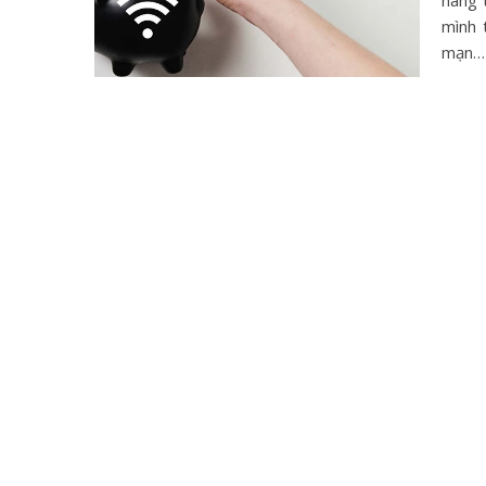
hàng 
mình 
mạn…