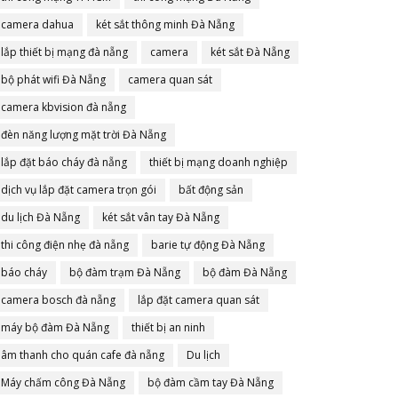
camera dahua
két sắt thông minh Đà Nẵng
lắp thiết bị mạng đà nẵng
camera
két sắt Đà Nẵng
bộ phát wifi Đà Nẵng
camera quan sát
camera kbvision đà nẵng
đèn năng lượng mặt trời Đà Nẵng
lắp đặt báo cháy đà nẵng
thiết bị mạng doanh nghiệp
dịch vụ lắp đặt camera trọn gói
bất động sản
du lịch Đà Nẵng
két sắt vân tay Đà Nẵng
thi công điện nhẹ đà nẵng
barie tự động Đà Nẵng
báo cháy
bộ đàm trạm Đà Nẵng
bộ đàm Đà Nẵng
camera bosch đà nẵng
lắp đặt camera quan sát
máy bộ đàm Đà Nẵng
thiết bị an ninh
âm thanh cho quán cafe đà nẵng
Du lịch
Máy chấm công Đà Nẵng
bộ đàm cầm tay Đà Nẵng