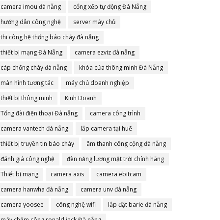
camera imou đà nẵng
cổng xếp tự động Đà Nẵng
hướng dẫn công nghệ
server máy chủ
thi công hệ thống báo cháy đà nẵng
thiết bị mạng Đà Nẵng
camera ezviz đà nẵng
cáp chống cháy đà nẵng
khóa cửa thông minh Đà Nẵng
màn hình tương tác
máy chủ doanh nghiệp
thiết bị thông minh
Kinh Doanh
Tổng đài điện thoại Đà nẵng
camera công trình
camera vantech đà nẵng
lắp camera tại huế
thiết bị truyền tin báo cháy
âm thanh công cộng đà nẵng
đánh giá công nghệ
đèn năng lượng mặt trời chính hãng
Thiết bị mạng
camera axis
camera ebitcam
camera hanwha đà nẵng
camera unv đà nẵng
camera yoosee
công nghệ wifi
lắp đặt barie đà nẵng
máy chấm công ronald jack Đà nẵng