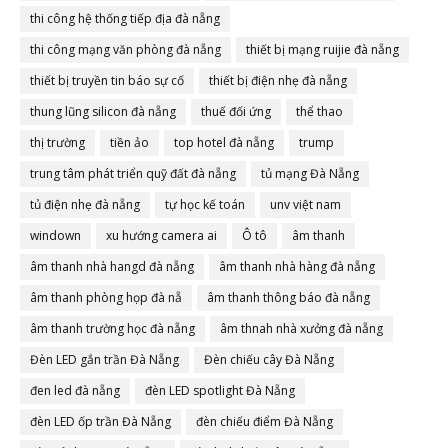
thi công hệ thống tiếp địa đà nẵng
thi công mạng văn phòng đà nẵng
thiết bị mạng ruijie đà nẵng
thiết bị truyền tin báo sự cố
thiết bị điện nhẹ đà nẵng
thung lũng silicon đà nẵng
thuế đối ứng
thể thao
thị trường
tiền ảo
top hotel đà nẵng
trump
trung tâm phát triển quỹ đất đà nẵng
tủ mạng Đà Nẵng
tủ điện nhẹ đà nẵng
tự học kế toán
unv việt nam
windown
xu hướng camera ai
Ô tô
âm thanh
âm thanh nhà hangd đà nẵng
âm thanh nhà hàng đà nẵng
âm thanh phòng họp đà nẵ
âm thanh thông báo đà nẵng
âm thanh trường học đà nẵng
âm thnah nhà xưởng đà nẵng
Đèn LED gắn trần Đà Nẵng
Đèn chiếu cây Đà Nẵng
đen led đà nẵng
đèn LED spotlight Đà Nẵng
đèn LED ốp trần Đà Nẵng
đèn chiếu điểm Đà Nẵng