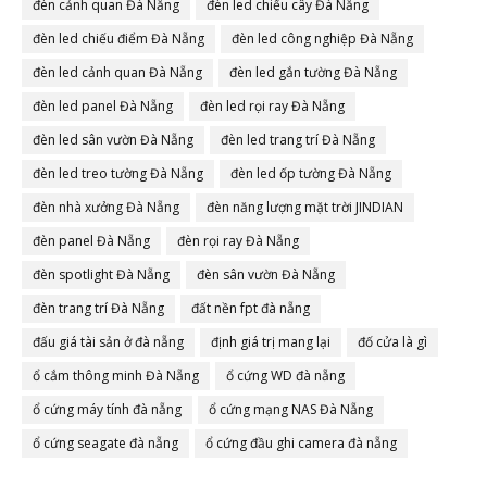
đèn cảnh quan Đà Nẵng
đèn led chiếu cây Đà Nẵng
đèn led chiếu điểm Đà Nẵng
đèn led công nghiệp Đà Nẵng
đèn led cảnh quan Đà Nẵng
đèn led gắn tường Đà Nẵng
đèn led panel Đà Nẵng
đèn led rọi ray Đà Nẵng
đèn led sân vườn Đà Nẵng
đèn led trang trí Đà Nẵng
đèn led treo tường Đà Nẵng
đèn led ốp tường Đà Nẵng
đèn nhà xưởng Đà Nẵng
đèn năng lượng mặt trời JINDIAN
đèn panel Đà Nẵng
đèn rọi ray Đà Nẵng
đèn spotlight Đà Nẵng
đèn sân vườn Đà Nẵng
đèn trang trí Đà Nẵng
đất nền fpt đà nẵng
đấu giá tài sản ở đà nẵng
định giá trị mang lại
đố cửa là gì
ổ cắm thông minh Đà Nẵng
ổ cứng WD đà nẵng
ổ cứng máy tính đà nẵng
ổ cứng mạng NAS Đà Nẵng
ổ cứng seagate đà nẵng
ổ cứng đầu ghi camera đà nẵng