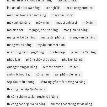
lắp đặt thiết bị chống sét đà nẵng
lắp đặt tủ rack
lắp đặt đèn led Đà Nẵng
lịch nghỉ lễ
lợi ích uống nước lọc
màn hình tương tác samsung
máy chiếu sony
máy tính đà nẵng
máy vi tính
máy vi tính là gì
máy ảnh
mô hình osi
mạng cục bộ đà nẵng
mạng lan đà nẵng
mạng nội bộ đà nẵng
mạng văn phòng
mạng wan đà nẵng
mạng wifi đà nẵng
mỹ áp thuế việt nam
nhà thông minh Rạng Đông
photoshop
pháo hoa đà nẵng
pháp luật
phòng cháy chữa cháy
phụ kiện kết nối
quãng trường đà nẵng
remote dektop
router
sinh trắc học là gì
sông hàn
sản phẩm điện nhẹ
sập cầu châu phong
sở tài nguyên môi trường đà nẵng
thi công bãi tiếp địa đà nẵng
thi công chống sét lan truyền Đà Nẵng
thi công cọc tiếp địa đà nẵng
thi công cột chống sét đà nẵng