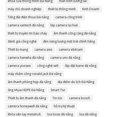
khóa cửa thông minh Đà Nẵng
màn hình tương tác
máy chủ doanh nghiệp
thiết bị thông minh
Kinh Doanh
Tổng đài điện thoại Đà nẵng
camera công trình
camera vantech đà nẵng
lắp camera tại huế
thiết bị truyền tin báo cháy
âm thanh công cộng đà nẵng
đánh giá công nghệ
đèn năng lượng mặt trời chính hãng
Thiết bị mạng
camera axis
camera ebitcam
camera hanwha đà nẵng
camera unv đà nẵng
camera yoosee
công nghệ wifi
lắp đặt barie đà nẵng
máy chấm công ronald jack Đà nẵng
âm thanh phòng họp đà nẵng
địa điểm du lịch Đà Nẵng
ống nhựa HDPE Đà Nẵng
Smart Tivi
Thiết bị âm thanh đà nẵng
Tin tức
camera bosch
camera honeywell đà nẵng
hỗ trợ kỹ thuật
khóa vân tay metalock
loa bose đà nẵng
loa đà nẵng