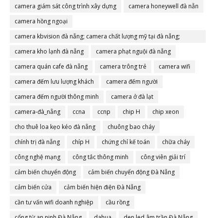
camera giám sát công trình xây dựng
camera honeywell đà nẵn
camera hồng ngoại
camera kbvision đà nẵng; camera chất lượng mỹ tại đà nẵng;
camera đà nẵng
camera kho lạnh đà nẵng
camera phạt nguội đà nẵng
camera quán cafe đà nẵng
camera trông trẻ
camera wifi
camera đếm lưu lượng khách
camera đếm người
camera đếm người thông minh
camera ở đà lạt
camera-đà_nẵng
ccna
ccnp
chip H
chip xeon
cho thuê loa kẹo kéo đà nẵng
chuông bao cháy
chính trị đà nẵng
chíp H
chứng chỉ kế toán
chữa cháy
công nghệ mạng
công tắc thông minh
công viên giải trí
cảm biến chuyển động
cảm biến chuyển động Đà Nẵng
cảm biến cửa
cảm biến hiện điện Đà Nẵng
cần tư vấn wifi doanh nghiệp
cầu rồng
cổng từ an ninh Đà Nẵng
dahua
den led âm trần Đà Nẵng