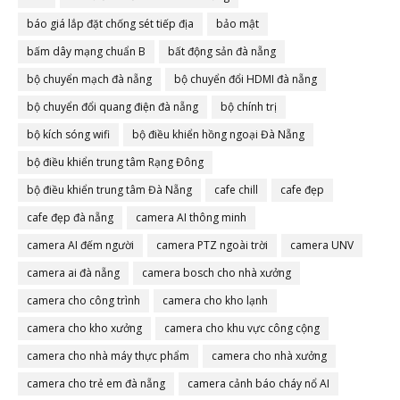
báo giá lắp đặt chống sét tiếp địa
bảo mật
bấm dây mạng chuẩn B
bất động sản đà nẵng
bộ chuyển mạch đà nẵng
bộ chuyển đổi HDMI đà nẵng
bộ chuyển đổi quang điện đà nẵng
bộ chính trị
bộ kích sóng wifi
bộ điều khiển hồng ngoại Đà Nẵng
bộ điều khiển trung tâm Rạng Đông
bộ điều khiển trung tâm Đà Nẵng
cafe chill
cafe đẹp
cafe đẹp đà nẵng
camera AI thông minh
camera AI đếm người
camera PTZ ngoài trời
camera UNV
camera ai đà nẵng
camera bosch cho nhà xưởng
camera cho công trình
camera cho kho lạnh
camera cho kho xưởng
camera cho khu vực công cộng
camera cho nhà máy thực phẩm
camera cho nhà xưởng
camera cho trẻ em đà nẵng
camera cảnh báo cháy nổ AI