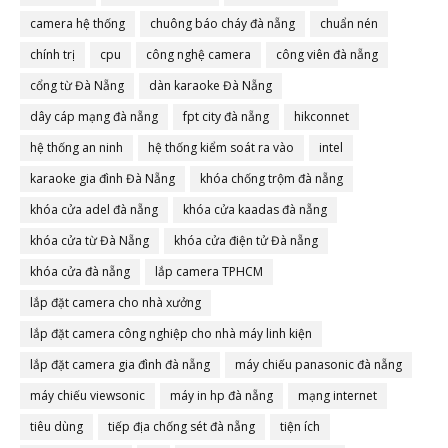
camera hệ thống
chuông báo cháy đà nẵng
chuẩn nén
chính trị
cpu
công nghệ camera
công viên đà nẵng
cổng từ Đà Nẵng
dàn karaoke Đà Nẵng
dây cáp mạng đà nẵng
fpt city đà nẵng
hikconnet
hệ thống an ninh
hệ thống kiểm soát ra vào
intel
karaoke gia đình Đà Nẵng
khóa chống trộm đà nẵng
khóa cửa adel đà nẵng
khóa cửa kaadas đà nẵng
khóa cửa từ Đà Nẵng
khóa cửa điện tử Đà nẵng
khóa cửa đà nẵng
lắp camera TPHCM
lắp đặt camera cho nhà xưởng
lắp đặt camera công nghiệp cho nhà máy linh kiện
lắp đặt camera gia đình đà nẵng
máy chiếu panasonic đà nẵng
máy chiếu viewsonic
máy in hp đà nẵng
mạng internet
tiêu dùng
tiếp địa chống sét đà nẵng
tiện ích