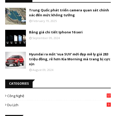
Trung Quốc phát triển camera quan sát chính
xác đến mức không tưởng
February 19, 2025
Bảng giá chi tiết Iphone 16 seri
September 09, 2024
Hyundai ra mắt ‘vua SUV’ mới đẹp mê ly giá 283
triệu đồng, rẻ hơn Kia Morning mà trang bị cực
xịn
August 09, 2024
CATEGORIES
Công Nghệ
57
Du Lịch
9