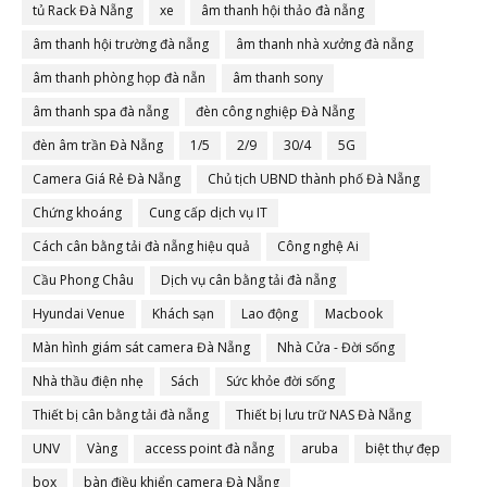
tủ Rack Đà Nẵng
xe
âm thanh hội thảo đà nẵng
âm thanh hội trường đà nẵng
âm thanh nhà xưởng đà nẵng
âm thanh phòng họp đà nẵn
âm thanh sony
âm thanh spa đà nẵng
đèn công nghiệp Đà Nẵng
đèn âm trần Đà Nẵng
1/5
2/9
30/4
5G
Camera Giá Rẻ Đà Nẵng
Chủ tịch UBND thành phố Đà Nẵng
Chứng khoáng
Cung cấp dịch vụ IT
Cách cân bằng tải đà nẵng hiệu quả
Công nghệ Ai
Cầu Phong Châu
Dịch vụ cân bằng tải đà nẵng
Hyundai Venue
Khách sạn
Lao động
Macbook
Màn hình giám sát camera Đà Nẵng
Nhà Cửa - Đời sống
Nhà thầu điện nhẹ
Sách
Sức khỏe đời sống
Thiết bị cân bằng tải đà nẵng
Thiết bị lưu trữ NAS Đà Nẵng
UNV
Vàng
access point đà nẵng
aruba
biệt thự đẹp
box
bàn điều khiển camera Đà Nẵng