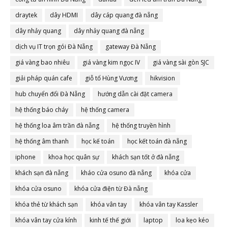
draytek
dây HDMI
dây cáp quang đà nẵng
dây nhảy quang
dây nhảy quang đà nẵng
dịch vụ IT trọn gói Đà Nẵng
gateway Đà Nẵng
giá vàng bao nhiêu
giá vàng kim ngọc IV
giá vàng sài gòn SJC
giải pháp quán cafe
giỗ tổ Hùng Vương
hikvision
hub chuyển đổi Đà Nẵng
hướng dẫn cài đặt camera
hệ thống báo cháy
hệ thống camera
hệ thống loa âm trần đà nẵng
hệ thống truyền hình
hệ thống âm thanh
học kế toán
học kết toán đà nẵng
iphone
khoa học quân sự
khách sạn tốt ở đà nẵng
khách sạn đà nẵng
kháo cửa osuno đà nẵng
khóa cửa
khóa cửa osuno
khóa cửa điện từ Đà nẵng
khóa thẻ từ khách sạn
khóa vân tay
khóa vân tay Kassler
khóa vân tay cửa kính
kinh tế thế giới
laptop
loa kẹo kéo