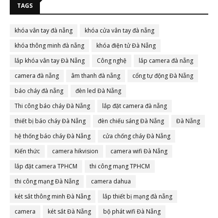
TAGS
khóa vân tay đà nẵng
khóa cửa vân tay đà nẵng
khóa thông minh đà nẵng
khóa điện tử Đà Nẵng
lắp khóa vân tay Đà Nẵng
Công nghệ
lắp camera đà nẵng
camera đà nẵng
âm thanh đà nẵng
cổng tự động Đà Nẵng
báo cháy đà nẵng
đèn led Đà Nẵng
Thi công báo cháy Đà Nẵng
lắp đặt camera đà nẵng
thiết bị báo cháy Đà Nẵng
đèn chiếu sáng Đà Nẵng
Đà Nẵng
hệ thống báo cháy Đà Nẵng
cửa chống cháy Đà Nẵng
Kiến thức
camera hikvision
camera wifi Đà Nẵng
lắp đặt camera TPHCM
thi công mạng TPHCM
thi công mạng Đà Nẵng
camera dahua
két sắt thông minh Đà Nẵng
lắp thiết bị mạng đà nẵng
camera
két sắt Đà Nẵng
bộ phát wifi Đà Nẵng