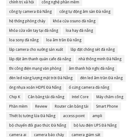
chính trị xã hội
công nghệ phần mềm
công ty camera Đà Nẵng
cổng tự động âm sàn Đà nẵng
hệ thống phòng cháy
khóa cửa osuno đà nẵng
khóa cửa vân tay tại đà nẵng
loa hay đà nẵng
loa sony đà nẵng
loa âm trần Đà nẵng
lắp camera cho xưởng sản xuất
lắp đặt chống sét đà nẵng
lắp đặt âm thanh quán cafe đà nẵng
nhà thông minh Đà Nẵng
thi công điện mạng văn phòng
âm thanh hội nghị đà nẵng
đèn led năng lượng mặt trời Đà Nẵng
đèn led âm trần Đà nẵng
ống nhựa xoắn HDPE Đà Nẵng
ổ cứng camera đà nẵng
Chip K
Cân bằng tải đà nẵng
Intel Core
Máy chấm công
Phần mềm
Review
Router cân bằng tải
Smart Phone
Thiết bị tường lửa Đà Nẵng
access point
ampli
bộ chuyển đổi giao thức Đà Nẵng
bộ lưu điện UPS Đà Nẵng
camera ai
camera báo cháy
camera giám sát