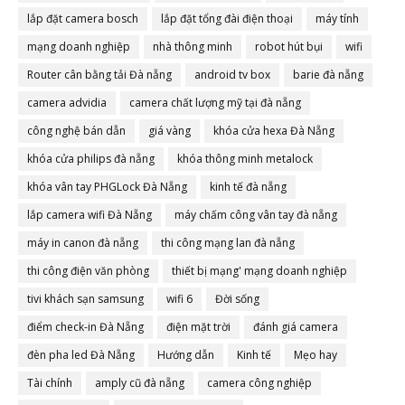
lắp đặt camera bosch
lắp đặt tổng đài điện thoại
máy tính
mạng doanh nghiệp
nhà thông minh
robot hút bụi
wifi
Router cân bằng tải Đà nẵng
android tv box
barie đà nẵng
camera advidia
camera chất lượng mỹ tại đà nẵng
công nghệ bán dẫn
giá vàng
khóa cửa hexa Đà Nẵng
khóa cửa philips đà nẵng
khóa thông minh metalock
khóa vân tay PHGLock Đà Nẵng
kinh tế đà nẵng
lắp camera wifi Đà Nẵng
máy chấm công vân tay đà nẵng
máy in canon đà nẵng
thi công mạng lan đà nẵng
thi công điện văn phòng
thiết bị mạng' mạng doanh nghiệp
tivi khách sạn samsung
wifi 6
Đời sống
điểm check-in Đà Nẵng
điện mặt trời
đánh giá camera
đèn pha led Đà Nẵng
Hướng dẫn
Kinh tế
Mẹo hay
Tài chính
amply cũ đà nẵng
camera công nghiệp