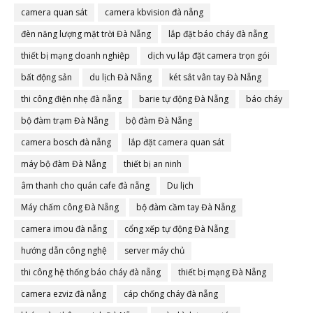
camera quan sát
camera kbvision đà nẵng
đèn năng lượng mặt trời Đà Nẵng
lắp đặt báo cháy đà nẵng
thiết bị mạng doanh nghiệp
dịch vụ lắp đặt camera trọn gói
bất động sản
du lịch Đà Nẵng
két sắt vân tay Đà Nẵng
thi công điện nhẹ đà nẵng
barie tự động Đà Nẵng
báo cháy
bộ đàm trạm Đà Nẵng
bộ đàm Đà Nẵng
camera bosch đà nẵng
lắp đặt camera quan sát
máy bộ đàm Đà Nẵng
thiết bị an ninh
âm thanh cho quán cafe đà nẵng
Du lịch
Máy chấm công Đà Nẵng
bộ đàm cầm tay Đà Nẵng
camera imou đà nẵng
cổng xếp tự động Đà Nẵng
hướng dẫn công nghệ
server máy chủ
thi công hệ thống báo cháy đà nẵng
thiết bị mạng Đà Nẵng
camera ezviz đà nẵng
cáp chống cháy đà nẵng