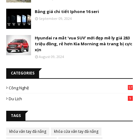
Bảng giá chi tiết Iphone 16 seri
September 09, 2024
Hyundai ra mắt ‘vua SUV’ mới đẹp mê ly giá 283
triệu đồng, rẻ hơn Kia Morning mà trang bị cực
xịn
August 09, 2024
CATEGORIES
Công Nghệ
57
Du Lịch
9
TAGS
khóa vân tay đà nẵng
khóa cửa vân tay đà nẵng