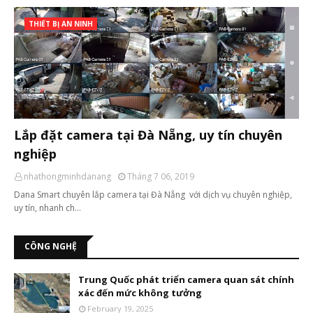
THIẾT BỊ AN NINH
Lắp đặt camera tại Đà Nẵng, uy tín chuyên
nghiệp
nhathongminhdanang
Tháng 7 06, 2019
Dana Smart chuyên lắp camera tại Đà Nẵng với dịch vụ chuyên nghiệp,
uy tín, nhanh ch…
CÔNG NGHỆ
Trung Quốc phát triển camera quan sát chính
xác đến mức không tưởng
February 19, 2025