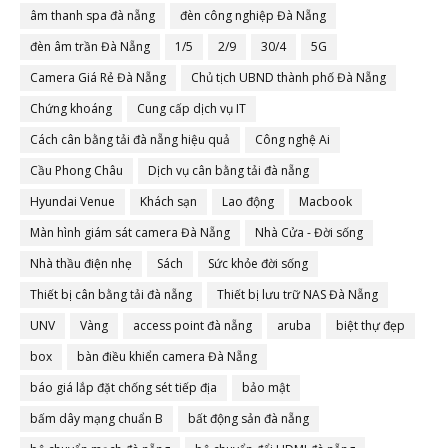
âm thanh spa đà nẵng
đèn công nghiệp Đà Nẵng
đèn âm trần Đà Nẵng
1/5
2/9
30/4
5G
Camera Giá Rẻ Đà Nẵng
Chủ tịch UBND thành phố Đà Nẵng
Chứng khoáng
Cung cấp dịch vụ IT
Cách cân bằng tải đà nẵng hiệu quả
Công nghệ Ai
Cầu Phong Châu
Dịch vụ cân bằng tải đà nẵng
Hyundai Venue
Khách sạn
Lao động
Macbook
Màn hình giám sát camera Đà Nẵng
Nhà Cửa - Đời sống
Nhà thầu điện nhẹ
Sách
Sức khỏe đời sống
Thiết bị cân bằng tải đà nẵng
Thiết bị lưu trữ NAS Đà Nẵng
UNV
Vàng
access point đà nẵng
aruba
biệt thự đẹp
box
bàn điều khiển camera Đà Nẵng
báo giá lắp đặt chống sét tiếp địa
bảo mật
bấm dây mạng chuẩn B
bất động sản đà nẵng