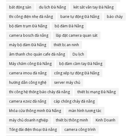
bất động sản
du lịch Đà Nẵng
két sắt vân tay Đà Nẵng
thi công điện nhẹ đà nẵng
barie tự động Đà Nẵng
báo cháy
bộ đàm trạm Đà Nẵng
bộ đàm Đà Nẵng
camera bosch đà nẵng
lắp đặt camera quan sát
máy bộ đàm Đà Nẵng
thiết bị an ninh
âm thanh cho quán cafe đà nẵng
Du lịch
Máy chấm công Đà Nẵng
bộ đàm cầm tay Đà Nẵng
camera imou đà nẵng
cổng xếp tự động Đà Nẵng
hướng dẫn công nghệ
server máy chủ
thi công hệ thống báo cháy đà nẵng
thiết bị mạng Đà Nẵng
camera ezviz đà nẵng
cáp chống cháy đà nẵng
khóa cửa thông minh Đà Nẵng
màn hình tương tác
máy chủ doanh nghiệp
thiết bị thông minh
Kinh Doanh
Tổng đài điện thoại Đà nẵng
camera công trình