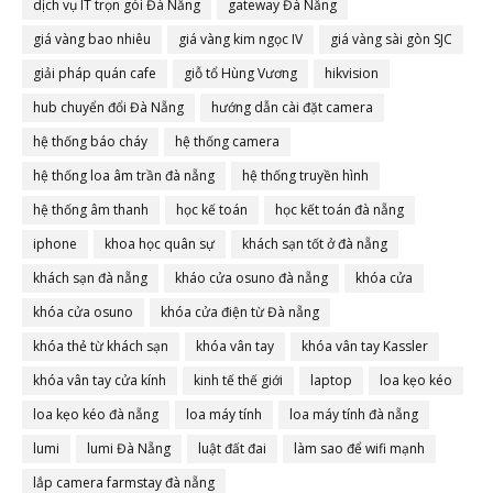
dịch vụ IT trọn gói Đà Nẵng
gateway Đà Nẵng
giá vàng bao nhiêu
giá vàng kim ngọc IV
giá vàng sài gòn SJC
giải pháp quán cafe
giỗ tổ Hùng Vương
hikvision
hub chuyển đổi Đà Nẵng
hướng dẫn cài đặt camera
hệ thống báo cháy
hệ thống camera
hệ thống loa âm trần đà nẵng
hệ thống truyền hình
hệ thống âm thanh
học kế toán
học kết toán đà nẵng
iphone
khoa học quân sự
khách sạn tốt ở đà nẵng
khách sạn đà nẵng
kháo cửa osuno đà nẵng
khóa cửa
khóa cửa osuno
khóa cửa điện từ Đà nẵng
khóa thẻ từ khách sạn
khóa vân tay
khóa vân tay Kassler
khóa vân tay cửa kính
kinh tế thế giới
laptop
loa kẹo kéo
loa kẹo kéo đà nẵng
loa máy tính
loa máy tính đà nẵng
lumi
lumi Đà Nẵng
luật đất đai
làm sao để wifi mạnh
lắp camera farmstay đà nẵng