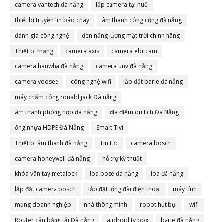
camera vantech đà nẵng
lắp camera tại huế
thiết bị truyền tin báo cháy
âm thanh công cộng đà nẵng
đánh giá công nghệ
đèn năng lượng mặt trời chính hãng
Thiết bị mạng
camera axis
camera ebitcam
camera hanwha đà nẵng
camera unv đà nẵng
camera yoosee
công nghệ wifi
lắp đặt barie đà nẵng
máy chấm công ronald jack Đà nẵng
âm thanh phòng họp đà nẵng
địa điểm du lịch Đà Nẵng
ống nhựa HDPE Đà Nẵng
Smart Tivi
Thiết bị âm thanh đà nẵng
Tin tức
camera bosch
camera honeywell đà nẵng
hỗ trợ kỹ thuật
khóa vân tay metalock
loa bose đà nẵng
loa đà nẵng
lắp đặt camera bosch
lắp đặt tổng đài điện thoại
máy tính
mạng doanh nghiệp
nhà thông minh
robot hút bụi
wifi
Router cân bằng tải Đà nẵng
android tv box
barie đà nẵng