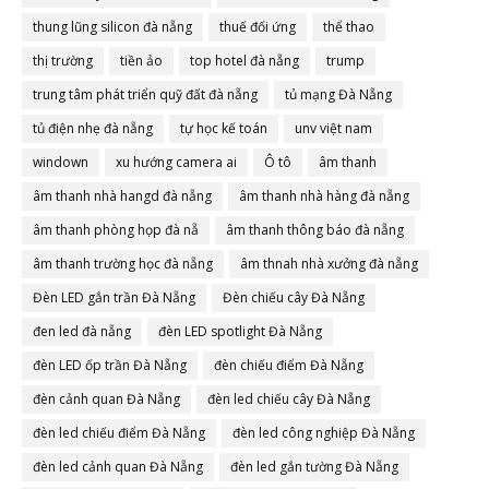
thung lũng silicon đà nẵng
thuế đối ứng
thể thao
thị trường
tiền ảo
top hotel đà nẵng
trump
trung tâm phát triển quỹ đất đà nẵng
tủ mạng Đà Nẵng
tủ điện nhẹ đà nẵng
tự học kế toán
unv việt nam
windown
xu hướng camera ai
Ô tô
âm thanh
âm thanh nhà hangd đà nẵng
âm thanh nhà hàng đà nẵng
âm thanh phòng họp đà nẵ
âm thanh thông báo đà nẵng
âm thanh trường học đà nẵng
âm thnah nhà xưởng đà nẵng
Đèn LED gắn trần Đà Nẵng
Đèn chiếu cây Đà Nẵng
đen led đà nẵng
đèn LED spotlight Đà Nẵng
đèn LED ốp trần Đà Nẵng
đèn chiếu điểm Đà Nẵng
đèn cảnh quan Đà Nẵng
đèn led chiếu cây Đà Nẵng
đèn led chiếu điểm Đà Nẵng
đèn led công nghiệp Đà Nẵng
đèn led cảnh quan Đà Nẵng
đèn led gắn tường Đà Nẵng