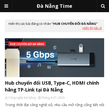
Đà Nẵng Time
Hiển thị các bài đăng có nhãn
HUB CHUYỂN ĐỔI ĐÀ NẴNG
Hiển thị tất cả
HUB CHUYỂN ĐỔI ĐÀ NẴNG
Hub chuyển đổi USB, Type-C, HDMI chính
hãng TP-Link tại Đà Nẵng
Công nghệ Đà Nẵng
Tháng 4 27, 2025
Trong thời đại công nghệ số, nhu cầu mở rộng cổng kết nối