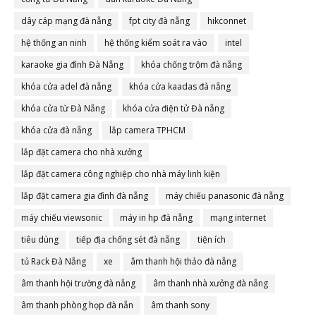
dây cáp mạng đà nẵng
fpt city đà nẵng
hikconnet
hệ thống an ninh
hệ thống kiểm soát ra vào
intel
karaoke gia đình Đà Nẵng
khóa chống trộm đà nẵng
khóa cửa adel đà nẵng
khóa cửa kaadas đà nẵng
khóa cửa từ Đà Nẵng
khóa cửa điện tử Đà nẵng
khóa cửa đà nẵng
lắp camera TPHCM
lắp đặt camera cho nhà xưởng
lắp đặt camera công nghiệp cho nhà máy linh kiện
lắp đặt camera gia đình đà nẵng
máy chiếu panasonic đà nẵng
máy chiếu viewsonic
máy in hp đà nẵng
mạng internet
tiêu dùng
tiếp địa chống sét đà nẵng
tiện ích
tủ Rack Đà Nẵng
xe
âm thanh hội thảo đà nẵng
âm thanh hội trường đà nẵng
âm thanh nhà xưởng đà nẵng
âm thanh phòng họp đà nẵn
âm thanh sony