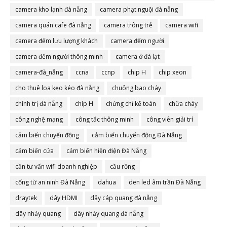
camera đà nẵng
camera kho lạnh đà nẵng
camera phạt nguội đà nẵng
camera quán cafe đà nẵng
camera trông trẻ
camera wifi
camera đếm lưu lượng khách
camera đếm người
camera đếm người thông minh
camera ở đà lạt
camera-đà_nẵng
ccna
ccnp
chip H
chip xeon
cho thuê loa kẹo kéo đà nẵng
chuông bao cháy
chính trị đà nẵng
chíp H
chứng chỉ kế toán
chữa cháy
công nghệ mạng
công tắc thông minh
công viên giải trí
cảm biến chuyển động
cảm biến chuyển động Đà Nẵng
cảm biến cửa
cảm biến hiện điện Đà Nẵng
cần tư vấn wifi doanh nghiệp
cầu rồng
cổng từ an ninh Đà Nẵng
dahua
den led âm trần Đà Nẵng
draytek
dây HDMI
dây cáp quang đà nẵng
dây nhảy quang
dây nhảy quang đà nẵng