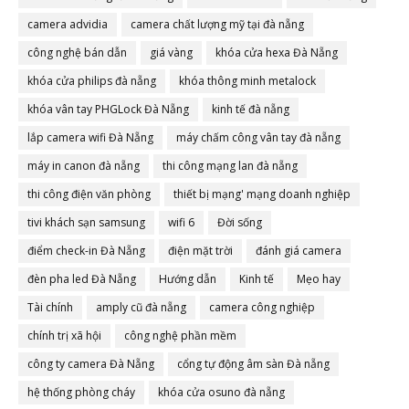
camera advidia
camera chất lượng mỹ tại đà nẵng
công nghệ bán dẫn
giá vàng
khóa cửa hexa Đà Nẵng
khóa cửa philips đà nẵng
khóa thông minh metalock
khóa vân tay PHGLock Đà Nẵng
kinh tế đà nẵng
lắp camera wifi Đà Nẵng
máy chấm công vân tay đà nẵng
máy in canon đà nẵng
thi công mạng lan đà nẵng
thi công điện văn phòng
thiết bị mạng' mạng doanh nghiệp
tivi khách sạn samsung
wifi 6
Đời sống
điểm check-in Đà Nẵng
điện mặt trời
đánh giá camera
đèn pha led Đà Nẵng
Hướng dẫn
Kinh tế
Mẹo hay
Tài chính
amply cũ đà nẵng
camera công nghiệp
chính trị xã hội
công nghệ phần mềm
công ty camera Đà Nẵng
cổng tự động âm sàn Đà nẵng
hệ thống phòng cháy
khóa cửa osuno đà nẵng