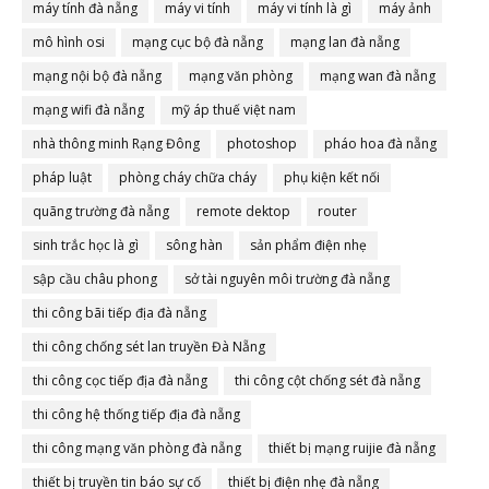
máy tính đà nẵng
máy vi tính
máy vi tính là gì
máy ảnh
mô hình osi
mạng cục bộ đà nẵng
mạng lan đà nẵng
mạng nội bộ đà nẵng
mạng văn phòng
mạng wan đà nẵng
mạng wifi đà nẵng
mỹ áp thuế việt nam
nhà thông minh Rạng Đông
photoshop
pháo hoa đà nẵng
pháp luật
phòng cháy chữa cháy
phụ kiện kết nối
quãng trường đà nẵng
remote dektop
router
sinh trắc học là gì
sông hàn
sản phẩm điện nhẹ
sập cầu châu phong
sở tài nguyên môi trường đà nẵng
thi công bãi tiếp địa đà nẵng
thi công chống sét lan truyền Đà Nẵng
thi công cọc tiếp địa đà nẵng
thi công cột chống sét đà nẵng
thi công hệ thống tiếp địa đà nẵng
thi công mạng văn phòng đà nẵng
thiết bị mạng ruijie đà nẵng
thiết bị truyền tin báo sự cố
thiết bị điện nhẹ đà nẵng