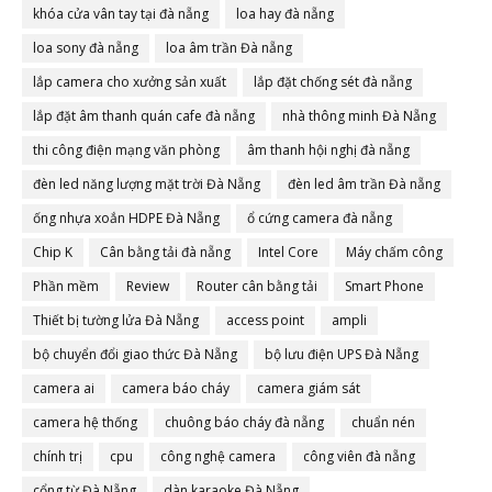
khóa cửa vân tay tại đà nẵng
loa hay đà nẵng
loa sony đà nẵng
loa âm trần Đà nẵng
lắp camera cho xưởng sản xuất
lắp đặt chống sét đà nẵng
lắp đặt âm thanh quán cafe đà nẵng
nhà thông minh Đà Nẵng
thi công điện mạng văn phòng
âm thanh hội nghị đà nẵng
đèn led năng lượng mặt trời Đà Nẵng
đèn led âm trần Đà nẵng
ống nhựa xoắn HDPE Đà Nẵng
ổ cứng camera đà nẵng
Chip K
Cân bằng tải đà nẵng
Intel Core
Máy chấm công
Phần mềm
Review
Router cân bằng tải
Smart Phone
Thiết bị tường lửa Đà Nẵng
access point
ampli
bộ chuyển đổi giao thức Đà Nẵng
bộ lưu điện UPS Đà Nẵng
camera ai
camera báo cháy
camera giám sát
camera hệ thống
chuông báo cháy đà nẵng
chuẩn nén
chính trị
cpu
công nghệ camera
công viên đà nẵng
cổng từ Đà Nẵng
dàn karaoke Đà Nẵng