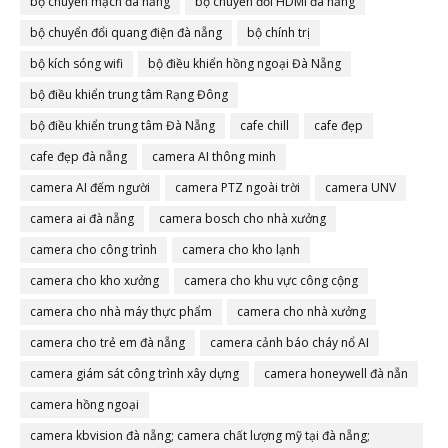
bộ chuyển mạch đà nẵng
bộ chuyển đổi HDMI đà nẵng
bộ chuyển đổi quang điện đà nẵng
bộ chính trị
bộ kích sóng wifi
bộ điều khiển hồng ngoại Đà Nẵng
bộ điều khiển trung tâm Rạng Đông
bộ điều khiển trung tâm Đà Nẵng
cafe chill
cafe đẹp
cafe đẹp đà nẵng
camera AI thông minh
camera AI đếm người
camera PTZ ngoài trời
camera UNV
camera ai đà nẵng
camera bosch cho nhà xưởng
camera cho công trình
camera cho kho lạnh
camera cho kho xưởng
camera cho khu vực công cộng
camera cho nhà máy thực phẩm
camera cho nhà xưởng
camera cho trẻ em đà nẵng
camera cảnh báo cháy nổ AI
camera giám sát công trình xây dựng
camera honeywell đà nẵn
camera hồng ngoại
camera kbvision đà nẵng; camera chất lượng mỹ tại đà nẵng;