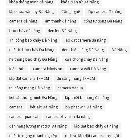
khóa thông minh đà nẵng
khóa điện tử Đà Nẵng
lắp khóa vân tay Đà Nẵng
Công nghệ
lắp camera đà nẵng
camera đà nẵng
âm thanh đà nẵng
cổng tự động Đà Nẵng
báo cháy đà nẵng
đèn led Đà Nẵng
Thi công báo cháy Đà Nẵng
lắp đặt camera đà nẵng
thiết bị báo cháy Đà Nẵng
đèn chiếu sáng Đà Nẵng
Đà Nẵng
hệ thống báo cháy Đà Nẵng
cửa chống cháy Đà Nẵng
Kiến thức
camera hikvision
camera wifi Đà Nẵng
lắp đặt camera TPHCM
thi công mạng TPHCM
thi công mạng Đà Nẵng
camera dahua
két sắt thông minh Đà Nẵng
lắp thiết bị mạng đà nẵng
camera
két sắt Đà Nẵng
bộ phát wifi Đà Nẵng
camera quan sát
camera kbvision đà nẵng
đèn năng lượng mặt trời Đà Nẵng
lắp đặt báo cháy đà nẵng
thiết bị mạng doanh nghiệp
dịch vụ lắp đặt camera trọn gói