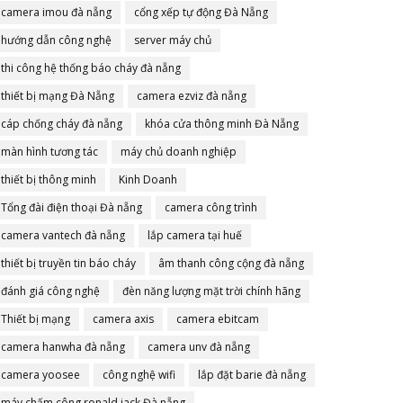
camera imou đà nẵng
cổng xếp tự động Đà Nẵng
hướng dẫn công nghệ
server máy chủ
thi công hệ thống báo cháy đà nẵng
thiết bị mạng Đà Nẵng
camera ezviz đà nẵng
cáp chống cháy đà nẵng
khóa cửa thông minh Đà Nẵng
màn hình tương tác
máy chủ doanh nghiệp
thiết bị thông minh
Kinh Doanh
Tổng đài điện thoại Đà nẵng
camera công trình
camera vantech đà nẵng
lắp camera tại huế
thiết bị truyền tin báo cháy
âm thanh công cộng đà nẵng
đánh giá công nghệ
đèn năng lượng mặt trời chính hãng
Thiết bị mạng
camera axis
camera ebitcam
camera hanwha đà nẵng
camera unv đà nẵng
camera yoosee
công nghệ wifi
lắp đặt barie đà nẵng
máy chấm công ronald jack Đà nẵng