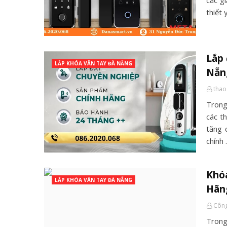
các g
thiết 
Lắp 
LẮP KHÓA VÂN TAY ĐÀ NẴNG
Nẵn
thao
Trong
các t
tăng 
chính
Khó
LẮP KHÓA VÂN TAY ĐÀ NẴNG
Hãng
Công
Trong