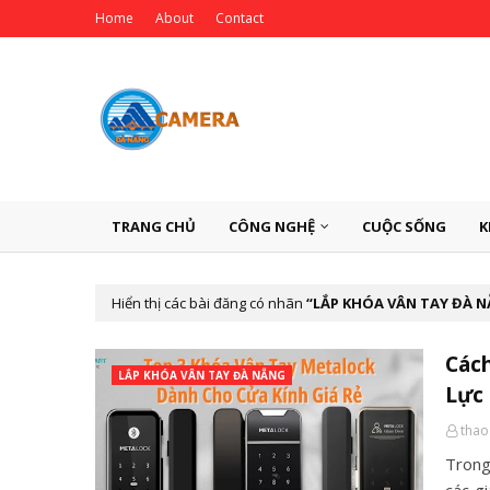
Home
About
Contact
TRANG CHỦ
CÔNG NGHỆ
CUỘC SỐNG
K
Hiển thị các bài đăng có nhãn
LẮP KHÓA VÂN TAY ĐÀ 
Các
LẮP KHÓA VÂN TAY ĐÀ NẴNG
Lực
thao
Trong