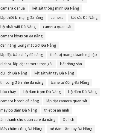
camera dahua
két sắt thông minh Đà Nẵng
lắp thiết bị mạng đà nẵng
camera
két sắt Đà Nẵng
bộ phát wifi Đà Nẵng
camera quan sát
camera kbvision đà nẵng
đèn năng lượng mặt trời Đà Nẵng
lắp đặt báo cháy đà nẵng
thiết bị mạng doanh nghiệp
dịch vụ lắp đặt camera trọn gói
bất động sản
du lịch Đà Nẵng
két sắt vân tay Đà Nẵng
thi công điện nhẹ đà nẵng
barie tự động Đà Nẵng
báo cháy
bộ đàm trạm Đà Nẵng
bộ đàm Đà Nẵng
camera bosch đà nẵng
lắp đặt camera quan sát
máy bộ đàm Đà Nẵng
thiết bị an ninh
âm thanh cho quán cafe đà nẵng
Du lịch
Máy chấm công Đà Nẵng
bộ đàm cầm tay Đà Nẵng