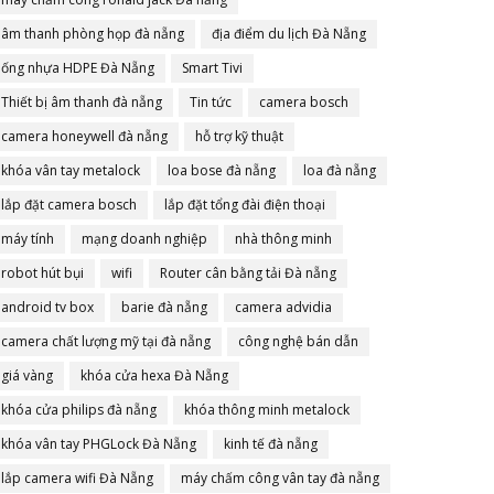
âm thanh phòng họp đà nẵng
địa điểm du lịch Đà Nẵng
ống nhựa HDPE Đà Nẵng
Smart Tivi
Thiết bị âm thanh đà nẵng
Tin tức
camera bosch
camera honeywell đà nẵng
hỗ trợ kỹ thuật
khóa vân tay metalock
loa bose đà nẵng
loa đà nẵng
lắp đặt camera bosch
lắp đặt tổng đài điện thoại
máy tính
mạng doanh nghiệp
nhà thông minh
robot hút bụi
wifi
Router cân bằng tải Đà nẵng
android tv box
barie đà nẵng
camera advidia
camera chất lượng mỹ tại đà nẵng
công nghệ bán dẫn
giá vàng
khóa cửa hexa Đà Nẵng
khóa cửa philips đà nẵng
khóa thông minh metalock
khóa vân tay PHGLock Đà Nẵng
kinh tế đà nẵng
lắp camera wifi Đà Nẵng
máy chấm công vân tay đà nẵng