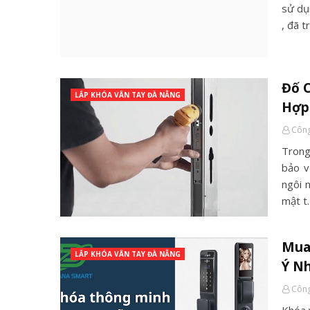
sử dụn
, đã t
Đố C
LẮP KHÓA VÂN TAY ĐÀ NẴNG
Hợp
Công
Trong
bảo v
ngôi 
mật t
Mua 
LẮP KHÓA VÂN TAY ĐÀ NẴNG
Ý N
Công