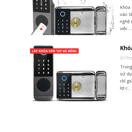
Khóa 
vào t
nghệ 
việc …
Khóa
LẮP KHÓA VÂN TAY ĐÀ NẴNG
Công
Trong
sử dụ
chỉ g
lợi c…