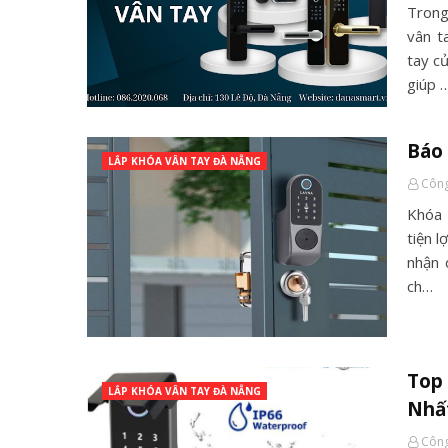
Trong
vân t
tay c
giúp 
Báo 
LẮP KHÓA VÂN TAY ĐÀ NẴNG
Công
Khóa 
tiện l
nhận 
ch…
Top 
LẮP KHÓA VÂN TAY ĐÀ NẴNG
Nhấ
Công