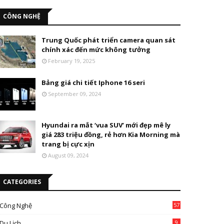
CÔNG NGHỆ
Trung Quốc phát triển camera quan sát
chính xác đến mức không tưởng
February 19, 2025
Bảng giá chi tiết Iphone 16 seri
September 09, 2024
Hyundai ra mắt ‘vua SUV’ mới đẹp mê ly
giá 283 triệu đồng, rẻ hơn Kia Morning mà
trang bị cực xịn
August 09, 2024
CATEGORIES
Công Nghệ
57
Du Lịch
9