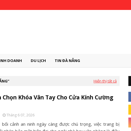
INH DOANH
DU LỊCH
TIN ĐÀ NẴNG
NẴNG
Hiển thị tất cả
h Chọn Khóa Vân Tay Cho Cửa Kính Cường
Tháng 6 07, 2026
 bối cảnh an ninh ngày càng được chú trọng, việc trang bị