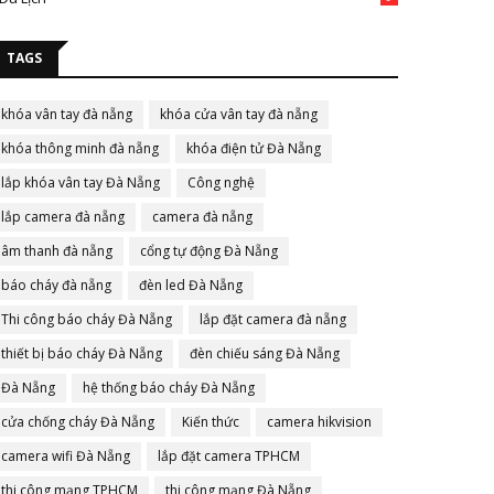
TAGS
khóa vân tay đà nẵng
khóa cửa vân tay đà nẵng
khóa thông minh đà nẵng
khóa điện tử Đà Nẵng
lắp khóa vân tay Đà Nẵng
Công nghệ
lắp camera đà nẵng
camera đà nẵng
âm thanh đà nẵng
cổng tự động Đà Nẵng
báo cháy đà nẵng
đèn led Đà Nẵng
Thi công báo cháy Đà Nẵng
lắp đặt camera đà nẵng
thiết bị báo cháy Đà Nẵng
đèn chiếu sáng Đà Nẵng
Đà Nẵng
hệ thống báo cháy Đà Nẵng
cửa chống cháy Đà Nẵng
Kiến thức
camera hikvision
camera wifi Đà Nẵng
lắp đặt camera TPHCM
thi công mạng TPHCM
thi công mạng Đà Nẵng