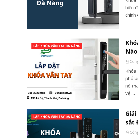
Khóa 
hiện 
chính 
Khóa
LẮP KHÓA VÂN TAY ĐÀ NẴNG
Nào
Công
Khóa 
phổ b
nó ma
vệ …
Giải
LẮP KHÓA VÂN TAY ĐÀ NẴNG
sắt
Công