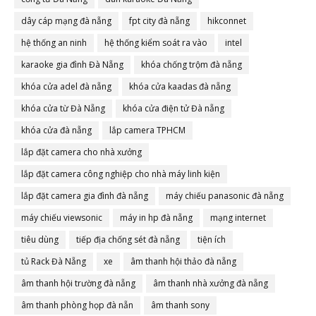
dây cáp mạng đà nẵng
fpt city đà nẵng
hikconnet
hệ thống an ninh
hệ thống kiểm soát ra vào
intel
karaoke gia đình Đà Nẵng
khóa chống trộm đà nẵng
khóa cửa adel đà nẵng
khóa cửa kaadas đà nẵng
khóa cửa từ Đà Nẵng
khóa cửa điện tử Đà nẵng
khóa cửa đà nẵng
lắp camera TPHCM
lắp đặt camera cho nhà xưởng
lắp đặt camera công nghiệp cho nhà máy linh kiện
lắp đặt camera gia đình đà nẵng
máy chiếu panasonic đà nẵng
máy chiếu viewsonic
máy in hp đà nẵng
mạng internet
tiêu dùng
tiếp địa chống sét đà nẵng
tiện ích
tủ Rack Đà Nẵng
xe
âm thanh hội thảo đà nẵng
âm thanh hội trường đà nẵng
âm thanh nhà xưởng đà nẵng
âm thanh phòng họp đà nẵn
âm thanh sony