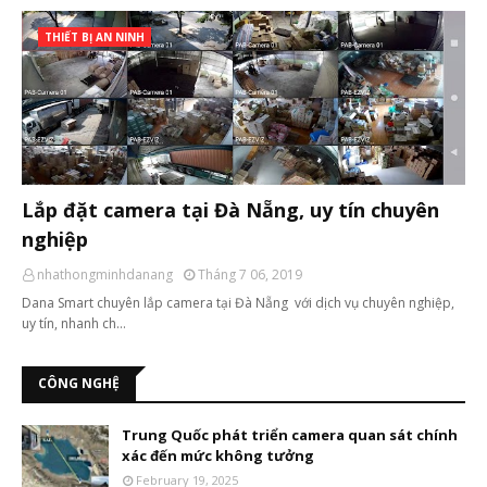
THIẾT BỊ AN NINH
Lắp đặt camera tại Đà Nẵng, uy tín chuyên
nghiệp
nhathongminhdanang
Tháng 7 06, 2019
Dana Smart chuyên lắp camera tại Đà Nẵng với dịch vụ chuyên nghiệp,
uy tín, nhanh ch…
CÔNG NGHỆ
Trung Quốc phát triển camera quan sát chính
xác đến mức không tưởng
February 19, 2025