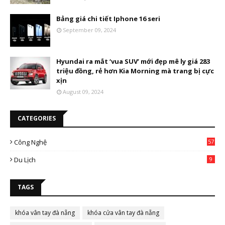
Bảng giá chi tiết Iphone 16 seri
September 09, 2024
Hyundai ra mắt ‘vua SUV’ mới đẹp mê ly giá 283
triệu đồng, rẻ hơn Kia Morning mà trang bị cực
xịn
August 09, 2024
CATEGORIES
Công Nghệ
57
Du Lịch
9
TAGS
khóa vân tay đà nẵng
khóa cửa vân tay đà nẵng