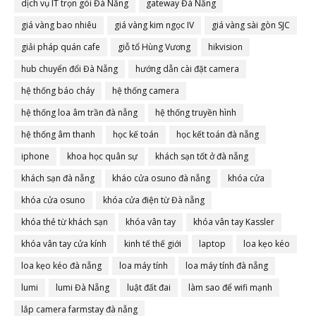
dịch vụ IT trọn gói Đà Nẵng
gateway Đà Nẵng
giá vàng bao nhiêu
giá vàng kim ngọc IV
giá vàng sài gòn SJC
giải pháp quán cafe
giỗ tổ Hùng Vương
hikvision
hub chuyển đổi Đà Nẵng
hướng dẫn cài đặt camera
hệ thống báo cháy
hệ thống camera
hệ thống loa âm trần đà nẵng
hệ thống truyền hình
hệ thống âm thanh
học kế toán
học kết toán đà nẵng
iphone
khoa học quân sự
khách sạn tốt ở đà nẵng
khách sạn đà nẵng
kháo cửa osuno đà nẵng
khóa cửa
khóa cửa osuno
khóa cửa điện từ Đà nẵng
khóa thẻ từ khách sạn
khóa vân tay
khóa vân tay Kassler
khóa vân tay cửa kính
kinh tế thế giới
laptop
loa kẹo kéo
loa kẹo kéo đà nẵng
loa máy tính
loa máy tính đà nẵng
lumi
lumi Đà Nẵng
luật đất đai
làm sao để wifi mạnh
lắp camera farmstay đà nẵng