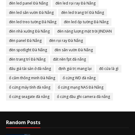
đèn led panel Đà Nẵng
đèn led rọi ray Đà Nẵng
đèn led sân vườn Đà Nẵng
đèn led trang trí Đà Nẵng
đèn led treo tường Đà Nẵng
đèn led ốp tường Đà Nẵng
đèn nhà xưởng Đà Nẵng
đèn năng lượng mặt trời JINDIAN
đèn panel Đà Nẵng
đèn rọi ray Đà Nẵng
đèn spotlight Đà Nẵng
đèn sân vườn Đà Nẵng
đèn trang trí Đà Nẵng
đất nền fpt đà nẵng
đấu giá tài sản ở đà nẵng
định giá trị mang lại
đố cửa là gì
ổ cắm thông minh Đà Nẵng
ổ cứng WD đà nẵng
ổ cứng máy tính đà nẵng
ổ cứng mạng NAS Đà Nẵng
ổ cứng seagate đà nẵng
ổ cứng đầu ghi camera đà nẵng
Random Posts