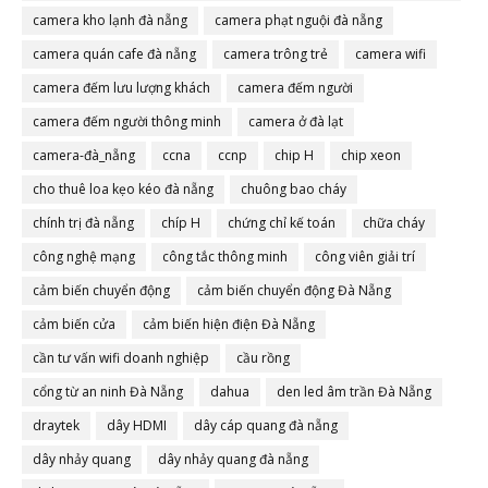
camera đà nẵng
camera kho lạnh đà nẵng
camera phạt nguội đà nẵng
camera quán cafe đà nẵng
camera trông trẻ
camera wifi
camera đếm lưu lượng khách
camera đếm người
camera đếm người thông minh
camera ở đà lạt
camera-đà_nẵng
ccna
ccnp
chip H
chip xeon
cho thuê loa kẹo kéo đà nẵng
chuông bao cháy
chính trị đà nẵng
chíp H
chứng chỉ kế toán
chữa cháy
công nghệ mạng
công tắc thông minh
công viên giải trí
cảm biến chuyển động
cảm biến chuyển động Đà Nẵng
cảm biến cửa
cảm biến hiện điện Đà Nẵng
cần tư vấn wifi doanh nghiệp
cầu rồng
cổng từ an ninh Đà Nẵng
dahua
den led âm trần Đà Nẵng
draytek
dây HDMI
dây cáp quang đà nẵng
dây nhảy quang
dây nhảy quang đà nẵng