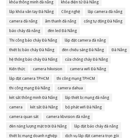
khóa thông minh đà nẵng
khóa điện tử Đà Nẵng
lắp khóa vân tay Đà Nẵng
Công nghệ
lắp camera đà nẵng
camera đà nẵng
âm thanh đà nẵng
cổng tự động Đà Nẵng
báo cháy đà nẵng
đèn led Đà Nẵng
Thi công báo cháy Đà Nẵng
lắp đặt camera đà nẵng
thiết bị báo cháy Đà Nẵng
đèn chiếu sáng Đà Nẵng
Đà Nẵng
hệ thống báo cháy Đà Nẵng
cửa chống cháy Đà Nẵng
Kiến thức
camera hikvision
camera wifi Đà Nẵng
lắp đặt camera TPHCM
thi công mạng TPHCM
thi công mạng Đà Nẵng
camera dahua
két sắt thông minh Đà Nẵng
lắp thiết bị mạng đà nẵng
camera
két sắt Đà Nẵng
bộ phát wifi Đà Nẵng
camera quan sát
camera kbvision đà nẵng
đèn năng lượng mặt trời Đà Nẵng
lắp đặt báo cháy đà nẵng
thiết bị mạng doanh nghiệp
dịch vụ lắp đặt camera trọn gói