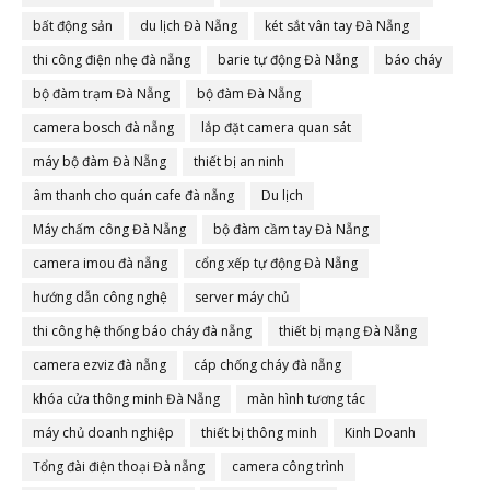
bất động sản
du lịch Đà Nẵng
két sắt vân tay Đà Nẵng
thi công điện nhẹ đà nẵng
barie tự động Đà Nẵng
báo cháy
bộ đàm trạm Đà Nẵng
bộ đàm Đà Nẵng
camera bosch đà nẵng
lắp đặt camera quan sát
máy bộ đàm Đà Nẵng
thiết bị an ninh
âm thanh cho quán cafe đà nẵng
Du lịch
Máy chấm công Đà Nẵng
bộ đàm cầm tay Đà Nẵng
camera imou đà nẵng
cổng xếp tự động Đà Nẵng
hướng dẫn công nghệ
server máy chủ
thi công hệ thống báo cháy đà nẵng
thiết bị mạng Đà Nẵng
camera ezviz đà nẵng
cáp chống cháy đà nẵng
khóa cửa thông minh Đà Nẵng
màn hình tương tác
máy chủ doanh nghiệp
thiết bị thông minh
Kinh Doanh
Tổng đài điện thoại Đà nẵng
camera công trình