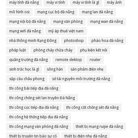
máy tính đà nẵng
máy vi tính
máy vi tính là gì
máy ảnh
mô hình osi
mạng cục bộ đà nẵng
mạng lan đà nẵng
mạng nội bộ đà nẵng
mạng văn phòng
mạng wan đà nẵng
mạng wifi đà nẵng
mỹ áp thuế việt nam
nhà thông minh Rạng Đông
photoshop
pháo hoa đà nẵng
pháp luật
phòng cháy chữa cháy
phụ kiện kết nối
quãng trường đà nẵng
remote dektop
router
sinh trắc học là gì
sông hàn
sản phẩm điện nhẹ
sập cầu châu phong
sở tài nguyên môi trường đà nẵng
thi công bãi tiếp địa đà nẵng
thi công chống sét lan truyền Đà Nẵng
thi công cọc tiếp địa đà nẵng
thi công cột chống sét đà nẵng
thi công hệ thống tiếp địa đà nẵng
thi công mạng văn phòng đà nẵng
thiết bị mạng ruijie đà nẵng
thiết bị truyền tin báo sự cố
thiết bị điện nhẹ đà nẵng