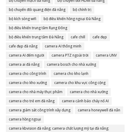
bộ chuyển mạch đà nẵng
bộ chuyển đổi HDMI đà nẵng
bộ chuyển đổi quang điện đà nẵng
bộ chính trị
bộ kích sóng wifi
bộ điều khiển hồng ngoại Đà Nẵng
bộ điều khiển trung tâm Rạng Đông
bộ điều khiển trung tâm Đà Nẵng
cafe chill
cafe đẹp
cafe đẹp đà nẵng
camera AI thông minh
camera AI đếm người
camera PTZ ngoài trời
camera UNV
camera ai đà nẵng
camera bosch cho nhà xưởng
camera cho công trình
camera cho kho lạnh
camera cho kho xưởng
camera cho khu vực công cộng
camera cho nhà máy thực phẩm
camera cho nhà xưởng
camera cho trẻ em đà nẵng
camera cảnh báo cháy nổ AI
camera giám sát công trình xây dựng
camera honeywell đà nẵn
camera hồng ngoại
camera kbvision đà nẵng; camera chất lượng mỹ tại đà nẵng;