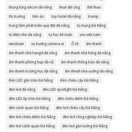
thung lũng silicon đà nẵng
thuế đối ứng
thể thao
thị trường
tiền ảo
top hotel đà nẵng
trump
trung tâm phát triển quỹ đất đà nẵng
tủ mạng Đà Nẵng
tủ điện nhẹ đà nẵng
tự học kế toán
unv việt nam
windown
xu hướng camera ai
Ô tô
âm thanh
âm thanh nhà hangd đà nẵng
âm thanh nhà hàng đà nẵng
âm thanh phòng họp đà nẵ
âm thanh thông báo đà nẵng
âm thanh trường học đà nẵng
âm thnah nhà xưởng đà nẵng
Đèn LED gắn trần Đà Nẵng
Đèn chiếu cây Đà Nẵng
đen led đà nẵng
đèn LED spotlight Đà Nẵng
đèn LED ốp trần Đà Nẵng
đèn chiếu điểm Đà Nẵng
đèn cảnh quan Đà Nẵng
đèn led chiếu cây Đà Nẵng
đèn led chiếu điểm Đà Nẵng
đèn led công nghiệp Đà Nẵng
đèn led cảnh quan Đà Nẵng
đèn led gắn tường Đà Nẵng