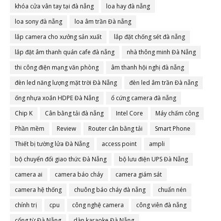
khóa cửa vân tay tại đà nẵng
loa hay đà nẵng
loa sony đà nẵng
loa âm trần Đà nẵng
lắp camera cho xưởng sản xuất
lắp đặt chống sét đà nẵng
lắp đặt âm thanh quán cafe đà nẵng
nhà thông minh Đà Nẵng
thi công điện mạng văn phòng
âm thanh hội nghị đà nẵng
đèn led năng lượng mặt trời Đà Nẵng
đèn led âm trần Đà nẵng
ống nhựa xoắn HDPE Đà Nẵng
ổ cứng camera đà nẵng
Chip K
Cân bằng tải đà nẵng
Intel Core
Máy chấm công
Phần mềm
Review
Router cân bằng tải
Smart Phone
Thiết bị tường lửa Đà Nẵng
access point
ampli
bộ chuyển đổi giao thức Đà Nẵng
bộ lưu điện UPS Đà Nẵng
camera ai
camera báo cháy
camera giám sát
camera hệ thống
chuông báo cháy đà nẵng
chuẩn nén
chính trị
cpu
công nghệ camera
công viên đà nẵng
cổng từ Đà Nẵng
dàn karaoke Đà Nẵng