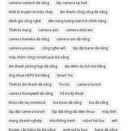
camera vantech đà nẵng
lắp camera tại huế
thiết bị truyền tin báo cháy
âm thanh công cộng đà nẵng
đánh giá công nghệ
đèn năng lượng mặt trời chính hãng
Thiết bị mạng
camera axis
camera ebitcam
camera hanwha đà nẵng
camera unv đà nẵng
camera yoosee
công nghệ wifi
lắp đặt barie đà nẵng
máy chấm công ronald jack Đà nẵng
âm thanh phòng họp đà nẵng
địa điểm du lịch Đà Nẵng
ống nhựa HDPE Đà Nẵng
Smart Tivi
Thiết bị âm thanh đà nẵng
Tin tức
camera bosch
camera honeywell đà nẵng
hỗ trợ kỹ thuật
khóa vân tay metalock
loa bose đà nẵng
loa đà nẵng
lắp đặt camera bosch
lắp đặt tổng đài điện thoại
máy tính
mạng doanh nghiệp
nhà thông minh
robot hút bụi
wifi
Router cân bằng tải Đà nẵng
android tv box
barie đà nẵng