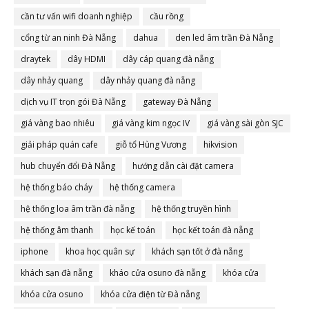
cần tư vấn wifi doanh nghiệp
cầu rồng
cổng từ an ninh Đà Nẵng
dahua
den led âm trần Đà Nẵng
draytek
dây HDMI
dây cáp quang đà nẵng
dây nhảy quang
dây nhảy quang đà nẵng
dịch vụ IT trọn gói Đà Nẵng
gateway Đà Nẵng
giá vàng bao nhiêu
giá vàng kim ngọc IV
giá vàng sài gòn SJC
giải pháp quán cafe
giỗ tổ Hùng Vương
hikvision
hub chuyển đổi Đà Nẵng
hướng dẫn cài đặt camera
hệ thống báo cháy
hệ thống camera
hệ thống loa âm trần đà nẵng
hệ thống truyền hình
hệ thống âm thanh
học kế toán
học kết toán đà nẵng
iphone
khoa học quân sự
khách sạn tốt ở đà nẵng
khách sạn đà nẵng
kháo cửa osuno đà nẵng
khóa cửa
khóa cửa osuno
khóa cửa điện từ Đà nẵng