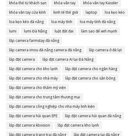
khóa thẻ từ khách sạn
khóa vân tay
khóa vân tay Kassler
khóa vân tay cửa kính
kinh tế thế giới
laptop
loa kẹo kéo
loa kẹo kéo đà nẵng
loa máy tính
loa máy tính đà nẵng
lumi
lumi Đà Nẵng
luật đất đai
làm sao để wifi mạnh
lắp camera farmstay đà nẵng
lắp camera imou đà nẵng camera đà nẵng
lắp camera ở đà lạt
lắp đặt camera
lắp đặt camera AI tại Đà Nẵng
lắp đặt camera cho kho lạnh
lắp đặt camera cho ngân hàng
lắp đặt camera cho nhà máy
lắp đặt camera cho sân bóng
lắp đặt camera cho thẩm mỹ viện
lắp đặt camera cho trung tâm thương mại
lắp đặt camera công nghiệp cho nha máy linh kiện
lắp đặt camera hải quan EPE
lắp đặt camera hải quan đà nẵng
lắp đặt camera kbvision
lắp đặt camera kho lạnh
lắp đặt camera trang trại đà nẵng
lắp đặt camera tại đà nẵng