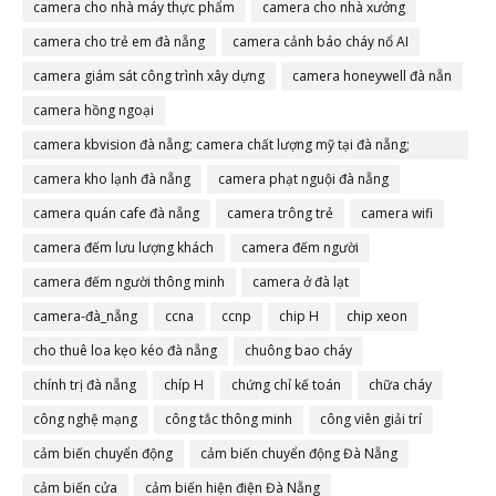
camera cho nhà máy thực phẩm
camera cho nhà xưởng
camera cho trẻ em đà nẵng
camera cảnh báo cháy nổ AI
camera giám sát công trình xây dựng
camera honeywell đà nẵn
camera hồng ngoại
camera kbvision đà nẵng; camera chất lượng mỹ tại đà nẵng;
camera đà nẵng
camera kho lạnh đà nẵng
camera phạt nguội đà nẵng
camera quán cafe đà nẵng
camera trông trẻ
camera wifi
camera đếm lưu lượng khách
camera đếm người
camera đếm người thông minh
camera ở đà lạt
camera-đà_nẵng
ccna
ccnp
chip H
chip xeon
cho thuê loa kẹo kéo đà nẵng
chuông bao cháy
chính trị đà nẵng
chíp H
chứng chỉ kế toán
chữa cháy
công nghệ mạng
công tắc thông minh
công viên giải trí
cảm biến chuyển động
cảm biến chuyển động Đà Nẵng
cảm biến cửa
cảm biến hiện điện Đà Nẵng