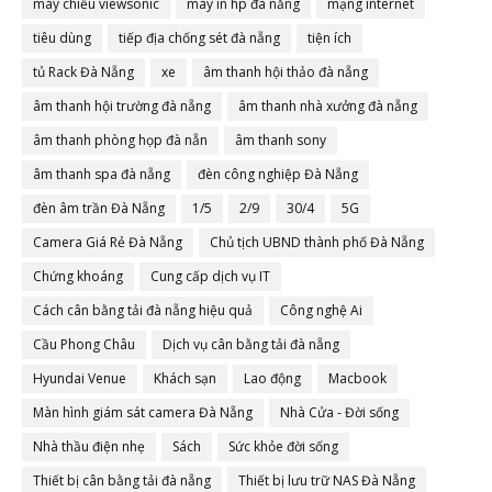
máy chiếu viewsonic
máy in hp đà nẵng
mạng internet
tiêu dùng
tiếp địa chống sét đà nẵng
tiện ích
tủ Rack Đà Nẵng
xe
âm thanh hội thảo đà nẵng
âm thanh hội trường đà nẵng
âm thanh nhà xưởng đà nẵng
âm thanh phòng họp đà nẵn
âm thanh sony
âm thanh spa đà nẵng
đèn công nghiệp Đà Nẵng
đèn âm trần Đà Nẵng
1/5
2/9
30/4
5G
Camera Giá Rẻ Đà Nẵng
Chủ tịch UBND thành phố Đà Nẵng
Chứng khoáng
Cung cấp dịch vụ IT
Cách cân bằng tải đà nẵng hiệu quả
Công nghệ Ai
Cầu Phong Châu
Dịch vụ cân bằng tải đà nẵng
Hyundai Venue
Khách sạn
Lao động
Macbook
Màn hình giám sát camera Đà Nẵng
Nhà Cửa - Đời sống
Nhà thầu điện nhẹ
Sách
Sức khỏe đời sống
Thiết bị cân bằng tải đà nẵng
Thiết bị lưu trữ NAS Đà Nẵng