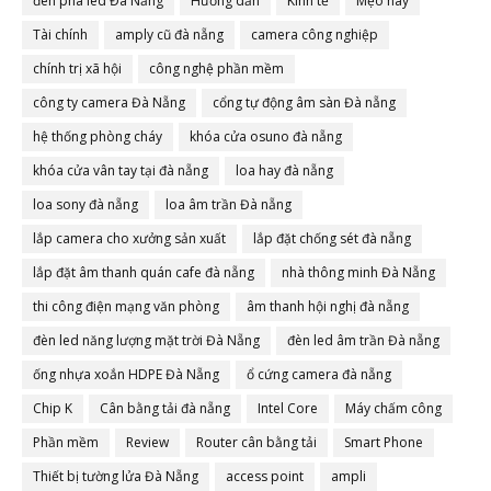
đèn pha led Đà Nẵng
Hướng dẫn
Kinh tế
Mẹo hay
Tài chính
amply cũ đà nẵng
camera công nghiệp
chính trị xã hội
công nghệ phần mềm
công ty camera Đà Nẵng
cổng tự động âm sàn Đà nẵng
hệ thống phòng cháy
khóa cửa osuno đà nẵng
khóa cửa vân tay tại đà nẵng
loa hay đà nẵng
loa sony đà nẵng
loa âm trần Đà nẵng
lắp camera cho xưởng sản xuất
lắp đặt chống sét đà nẵng
lắp đặt âm thanh quán cafe đà nẵng
nhà thông minh Đà Nẵng
thi công điện mạng văn phòng
âm thanh hội nghị đà nẵng
đèn led năng lượng mặt trời Đà Nẵng
đèn led âm trần Đà nẵng
ống nhựa xoắn HDPE Đà Nẵng
ổ cứng camera đà nẵng
Chip K
Cân bằng tải đà nẵng
Intel Core
Máy chấm công
Phần mềm
Review
Router cân bằng tải
Smart Phone
Thiết bị tường lửa Đà Nẵng
access point
ampli