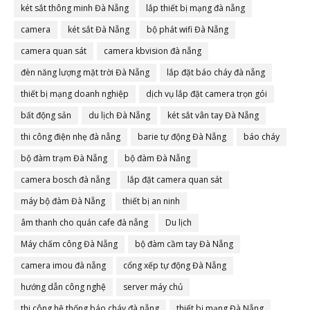
két sắt thông minh Đà Nẵng
lắp thiết bị mạng đà nẵng
camera
két sắt Đà Nẵng
bộ phát wifi Đà Nẵng
camera quan sát
camera kbvision đà nẵng
đèn năng lượng mặt trời Đà Nẵng
lắp đặt báo cháy đà nẵng
thiết bị mạng doanh nghiệp
dịch vụ lắp đặt camera trọn gói
bất động sản
du lịch Đà Nẵng
két sắt vân tay Đà Nẵng
thi công điện nhẹ đà nẵng
barie tự động Đà Nẵng
báo cháy
bộ đàm trạm Đà Nẵng
bộ đàm Đà Nẵng
camera bosch đà nẵng
lắp đặt camera quan sát
máy bộ đàm Đà Nẵng
thiết bị an ninh
âm thanh cho quán cafe đà nẵng
Du lịch
Máy chấm công Đà Nẵng
bộ đàm cầm tay Đà Nẵng
camera imou đà nẵng
cổng xếp tự động Đà Nẵng
hướng dẫn công nghệ
server máy chủ
thi công hệ thống báo cháy đà nẵng
thiết bị mạng Đà Nẵng