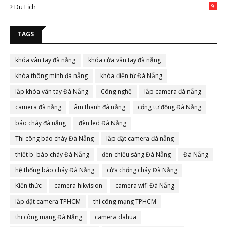
Du Lịch
9
TAGS
khóa vân tay đà nẵng
khóa cửa vân tay đà nẵng
khóa thông minh đà nẵng
khóa điện tử Đà Nẵng
lắp khóa vân tay Đà Nẵng
Công nghệ
lắp camera đà nẵng
camera đà nẵng
âm thanh đà nẵng
cổng tự động Đà Nẵng
báo cháy đà nẵng
đèn led Đà Nẵng
Thi công báo cháy Đà Nẵng
lắp đặt camera đà nẵng
thiết bị báo cháy Đà Nẵng
đèn chiếu sáng Đà Nẵng
Đà Nẵng
hệ thống báo cháy Đà Nẵng
cửa chống cháy Đà Nẵng
Kiến thức
camera hikvision
camera wifi Đà Nẵng
lắp đặt camera TPHCM
thi công mạng TPHCM
thi công mạng Đà Nẵng
camera dahua