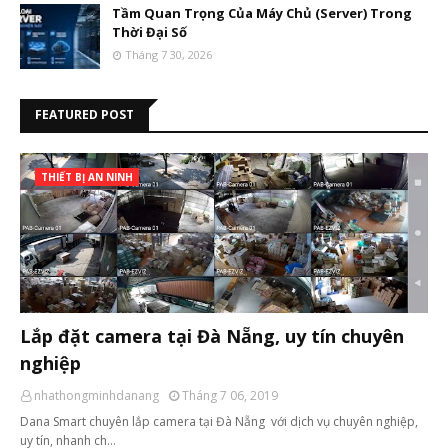
Tầm Quan Trọng Của Máy Chủ (Server) Trong
Thời Đại Số
Tháng 7 30, 2026
FEATURED POST
THIẾT BỊ AN NINH
Lắp đặt camera tại Đà Nẵng, uy tín chuyên
nghiệp
nhathongminhdanang
Tháng 7 06, 2019
Dana Smart chuyên lắp camera tại Đà Nẵng với dịch vụ chuyên nghiệp,
uy tín, nhanh ch…