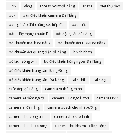
UNV
Vàng
access point đà nẵng
aruba
biệt thự đẹp
box
bàn điều khiển camera Đà Nẵng
báo giá lắp đặt chống sét tiếp địa
bảo mật
bấm dây mạng chuẩn B
bất động sản đà nẵng
bộ chuyển mạch đà nẵng
bộ chuyển đổi HDMI đà nẵng
bộ chuyển đổi quang điện đà nẵng
bộ chính trị
bộ kích sóng wifi
bộ điều khiển hồng ngoại Đà Nẵng
bộ điều khiển trung tâm Rạng Đông
bộ điều khiển trung tâm Đà Nẵng
cafe chill
cafe đẹp
cafe đẹp đà nẵng
camera AI thông minh
camera AI đếm người
camera PTZ ngoài trời
camera UNV
camera ai đà nẵng
camera bosch cho nhà xưởng
camera cho công trình
camera cho kho lạnh
camera cho kho xưởng
camera cho khu vực công cộng