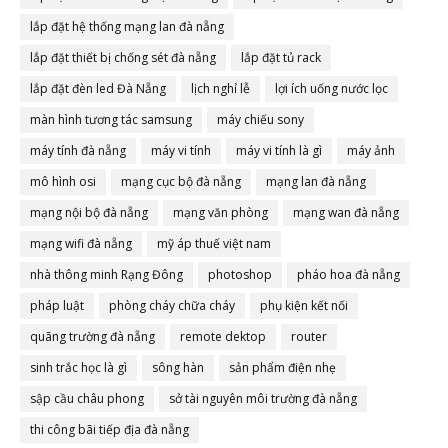
lắp đặt hệ thống mạng lan đà nẵng
lắp đặt thiết bị chống sét đà nẵng
lắp đặt tủ rack
lắp đặt đèn led Đà Nẵng
lịch nghỉ lễ
lợi ích uống nước lọc
màn hình tương tác samsung
máy chiếu sony
máy tính đà nẵng
máy vi tính
máy vi tính là gì
máy ảnh
mô hình osi
mạng cục bộ đà nẵng
mạng lan đà nẵng
mạng nội bộ đà nẵng
mạng văn phòng
mạng wan đà nẵng
mạng wifi đà nẵng
mỹ áp thuế việt nam
nhà thông minh Rạng Đông
photoshop
pháo hoa đà nẵng
pháp luật
phòng cháy chữa cháy
phụ kiện kết nối
quãng trường đà nẵng
remote dektop
router
sinh trắc học là gì
sông hàn
sản phẩm điện nhẹ
sập cầu châu phong
sở tài nguyên môi trường đà nẵng
thi công bãi tiếp địa đà nẵng