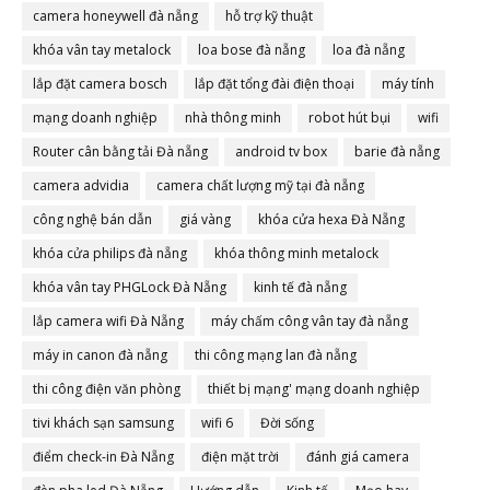
camera honeywell đà nẵng
hỗ trợ kỹ thuật
khóa vân tay metalock
loa bose đà nẵng
loa đà nẵng
lắp đặt camera bosch
lắp đặt tổng đài điện thoại
máy tính
mạng doanh nghiệp
nhà thông minh
robot hút bụi
wifi
Router cân bằng tải Đà nẵng
android tv box
barie đà nẵng
camera advidia
camera chất lượng mỹ tại đà nẵng
công nghệ bán dẫn
giá vàng
khóa cửa hexa Đà Nẵng
khóa cửa philips đà nẵng
khóa thông minh metalock
khóa vân tay PHGLock Đà Nẵng
kinh tế đà nẵng
lắp camera wifi Đà Nẵng
máy chấm công vân tay đà nẵng
máy in canon đà nẵng
thi công mạng lan đà nẵng
thi công điện văn phòng
thiết bị mạng' mạng doanh nghiệp
tivi khách sạn samsung
wifi 6
Đời sống
điểm check-in Đà Nẵng
điện mặt trời
đánh giá camera