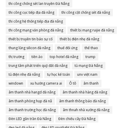
thi công chống sét lan truyền Đà Nẵng
thi công cọc tiếp địa đà nẵng
thi công cột chống sét đà nẵng
thi công hệ thống tiếp địa đà nẵng
thi công mạng văn phòng đà nẵng
thiết bị mạng ruijie đà nẵng
thiết bị truyền tin báo sự cố
thiết bị điện nhẹ đà nẵng
thung lũng silicon đà nẵng
thuế đối ứng
thể thao
thị trường
tiền ảo
top hotel đà nẵng
trump
trung tâm phát triển quỹ đất đà nẵng
tủ mạng Đà Nẵng
tủ điện nhẹ đà nẵng
tự học kế toán
unv việt nam
windown
xu hướng camera ai
Ô tô
âm thanh
âm thanh nhà hangd đà nẵng
âm thanh nhà hàng đà nẵng
âm thanh phòng họp đà nẵ
âm thanh thông báo đà nẵng
âm thanh trường học đà nẵng
âm thnah nhà xưởng đà nẵng
Đèn LED gắn trần Đà Nẵng
Đèn chiếu cây Đà Nẵng
đen led đà nẵng
đèn LED spotlight Đà Nẵng