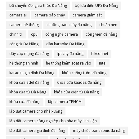
bộ chuyển đổi giao thức Đà Nẵng
bộ lưu điện UPS Đà Nẵng
camera ai
camera báo cháy
camera giám sát
camera hệ thống
chuông báo cháy đà nẵng
chuẩn nén
chính trị
cpu
công nghệ camera
công viên đà nẵng
cổng từ Đà Nẵng
dàn karaoke Đà Nẵng
dây cáp mạng đà nẵng
fpt city đà nẵng
hikconnet
hệ thống an ninh
hệ thống kiểm soát ra vào
intel
karaoke gia đình Đà Nẵng
khóa chống trộm đà nẵng
khóa cửa adel đà nẵng
khóa cửa kaadas đà nẵng
khóa cửa từ Đà Nẵng
khóa cửa điện tử Đà nẵng
khóa cửa đà nẵng
lắp camera TPHCM
lắp đặt camera cho nhà xưởng
lắp đặt camera công nghiệp cho nhà máy linh kiện
lắp đặt camera gia đình đà nẵng
máy chiếu panasonic đà nẵng