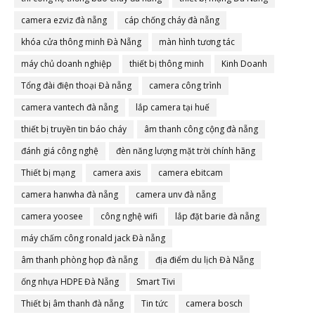
camera ezviz đà nẵng
cáp chống cháy đà nẵng
khóa cửa thông minh Đà Nẵng
màn hình tương tác
máy chủ doanh nghiệp
thiết bị thông minh
Kinh Doanh
Tổng đài điện thoại Đà nẵng
camera công trình
camera vantech đà nẵng
lắp camera tại huế
thiết bị truyền tin báo cháy
âm thanh công cộng đà nẵng
đánh giá công nghệ
đèn năng lượng mặt trời chính hãng
Thiết bị mạng
camera axis
camera ebitcam
camera hanwha đà nẵng
camera unv đà nẵng
camera yoosee
công nghệ wifi
lắp đặt barie đà nẵng
máy chấm công ronald jack Đà nẵng
âm thanh phòng họp đà nẵng
địa điểm du lịch Đà Nẵng
ống nhựa HDPE Đà Nẵng
Smart Tivi
Thiết bị âm thanh đà nẵng
Tin tức
camera bosch