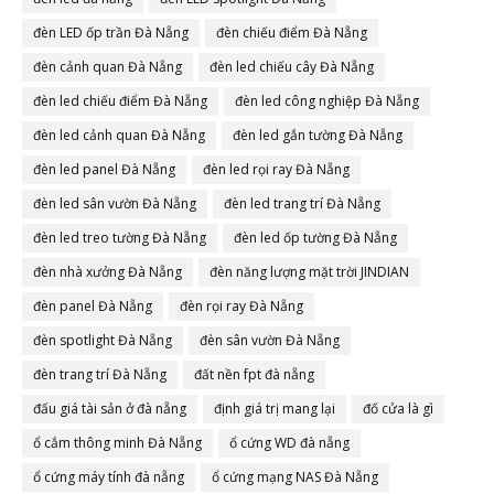
đèn LED ốp trần Đà Nẵng
đèn chiếu điểm Đà Nẵng
đèn cảnh quan Đà Nẵng
đèn led chiếu cây Đà Nẵng
đèn led chiếu điểm Đà Nẵng
đèn led công nghiệp Đà Nẵng
đèn led cảnh quan Đà Nẵng
đèn led gắn tường Đà Nẵng
đèn led panel Đà Nẵng
đèn led rọi ray Đà Nẵng
đèn led sân vườn Đà Nẵng
đèn led trang trí Đà Nẵng
đèn led treo tường Đà Nẵng
đèn led ốp tường Đà Nẵng
đèn nhà xưởng Đà Nẵng
đèn năng lượng mặt trời JINDIAN
đèn panel Đà Nẵng
đèn rọi ray Đà Nẵng
đèn spotlight Đà Nẵng
đèn sân vườn Đà Nẵng
đèn trang trí Đà Nẵng
đất nền fpt đà nẵng
đấu giá tài sản ở đà nẵng
định giá trị mang lại
đố cửa là gì
ổ cắm thông minh Đà Nẵng
ổ cứng WD đà nẵng
ổ cứng máy tính đà nẵng
ổ cứng mạng NAS Đà Nẵng