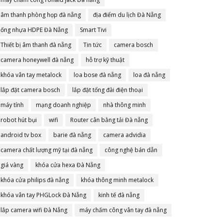
âm thanh phòng họp đà nẵng
địa điểm du lịch Đà Nẵng
ống nhựa HDPE Đà Nẵng
Smart Tivi
Thiết bị âm thanh đà nẵng
Tin tức
camera bosch
camera honeywell đà nẵng
hỗ trợ kỹ thuật
khóa vân tay metalock
loa bose đà nẵng
loa đà nẵng
lắp đặt camera bosch
lắp đặt tổng đài điện thoại
máy tính
mạng doanh nghiệp
nhà thông minh
robot hút bụi
wifi
Router cân bằng tải Đà nẵng
android tv box
barie đà nẵng
camera advidia
camera chất lượng mỹ tại đà nẵng
công nghệ bán dẫn
giá vàng
khóa cửa hexa Đà Nẵng
khóa cửa philips đà nẵng
khóa thông minh metalock
khóa vân tay PHGLock Đà Nẵng
kinh tế đà nẵng
lắp camera wifi Đà Nẵng
máy chấm công vân tay đà nẵng