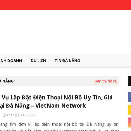
INH DOANH
DU LỊCH
TIN ĐÀ NẴNG
ĐÀ NẴNG
Hiển thị tất cả
 Vụ Lắp Đặt Điện Thoại Nội Bộ Uy Tín, Giá
Tại Đà Nẵng – VietNam Network
Tháng 10 17, 2025
ang tìm đơn vị lắp điện thoại nội bộ tại Đà Nẵng uy tín,