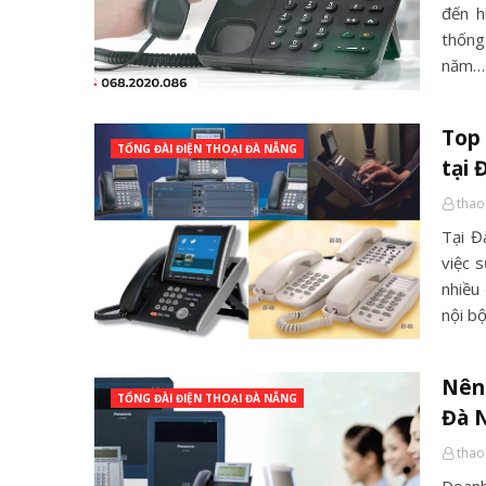
đến h
thống
năm…
Top
TỔNG ĐÀI ĐIỆN THOẠI ĐÀ NẴNG
tại 
thao
Tại Đ
việc 
nhiều 
nội b
Nên 
TỔNG ĐÀI ĐIỆN THOẠI ĐÀ NẴNG
Đà 
thao