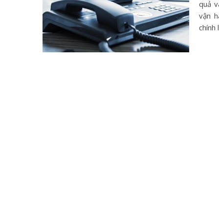
quả v
vận h
chính 