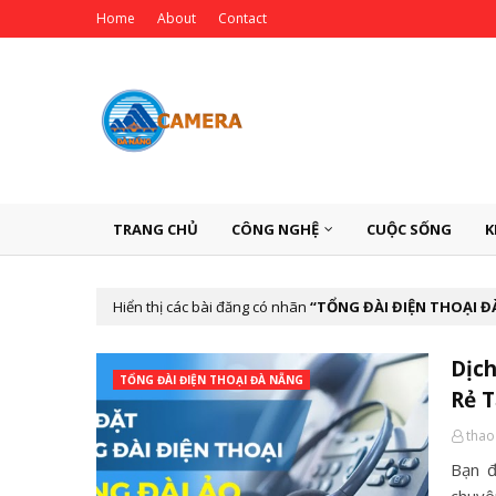
Home
About
Contact
TRANG CHỦ
CÔNG NGHỆ
CUỘC SỐNG
K
Hiển thị các bài đăng có nhãn
TỔNG ĐÀI ĐIỆN THOẠI 
Dịch
TỔNG ĐÀI ĐIỆN THOẠI ĐÀ NẴNG
Rẻ 
thao
Bạn đ