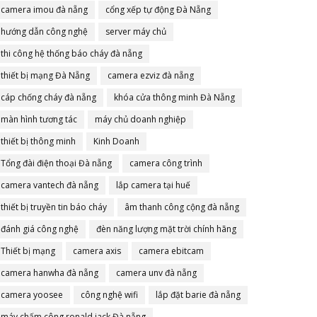
camera imou đà nẵng
cổng xếp tự động Đà Nẵng
hướng dẫn công nghệ
server máy chủ
thi công hệ thống báo cháy đà nẵng
thiết bị mạng Đà Nẵng
camera ezviz đà nẵng
cáp chống cháy đà nẵng
khóa cửa thông minh Đà Nẵng
màn hình tương tác
máy chủ doanh nghiệp
thiết bị thông minh
Kinh Doanh
Tổng đài điện thoại Đà nẵng
camera công trình
camera vantech đà nẵng
lắp camera tại huế
thiết bị truyền tin báo cháy
âm thanh công cộng đà nẵng
đánh giá công nghệ
đèn năng lượng mặt trời chính hãng
Thiết bị mạng
camera axis
camera ebitcam
camera hanwha đà nẵng
camera unv đà nẵng
camera yoosee
công nghệ wifi
lắp đặt barie đà nẵng
máy chấm công ronald jack Đà nẵng