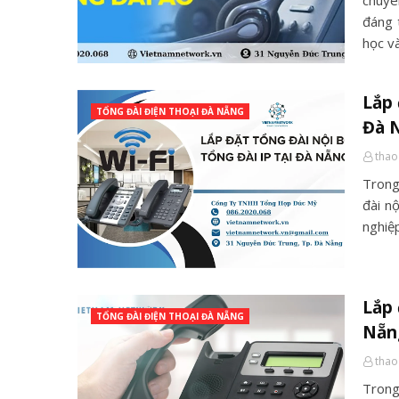
chuyê
đáng 
học v
Lắp 
TỔNG ĐÀI ĐIỆN THOẠI ĐÀ NẴNG
Đà 
thao
Trong
đài n
nghiệp
Lắp 
TỔNG ĐÀI ĐIỆN THOẠI ĐÀ NẴNG
Nẵn
thao
Trong