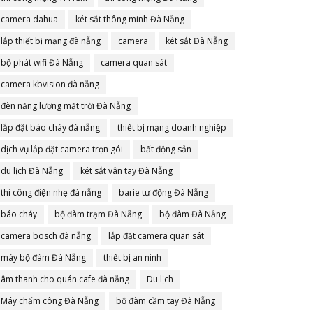
camera dahua
két sắt thông minh Đà Nẵng
lắp thiết bị mạng đà nẵng
camera
két sắt Đà Nẵng
bộ phát wifi Đà Nẵng
camera quan sát
camera kbvision đà nẵng
đèn năng lượng mặt trời Đà Nẵng
lắp đặt báo cháy đà nẵng
thiết bị mạng doanh nghiệp
dịch vụ lắp đặt camera trọn gói
bất động sản
du lịch Đà Nẵng
két sắt vân tay Đà Nẵng
thi công điện nhẹ đà nẵng
barie tự động Đà Nẵng
báo cháy
bộ đàm trạm Đà Nẵng
bộ đàm Đà Nẵng
camera bosch đà nẵng
lắp đặt camera quan sát
máy bộ đàm Đà Nẵng
thiết bị an ninh
âm thanh cho quán cafe đà nẵng
Du lịch
Máy chấm công Đà Nẵng
bộ đàm cầm tay Đà Nẵng