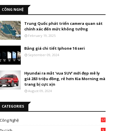
CÔNG NGHỆ
Trung Quốc phát triển camera quan sát
chính xác đến mức không tưởng
February 19, 2025
Bảng giá chi tiết Iphone 16 seri
September 09, 2024
Hyundai ra mắt ‘vua SUV’ mới đẹp mê ly
giá 283 triệu đồng, rẻ hơn Kia Morning mà
trang bị cực xịn
August 09, 2024
CATEGORIES
Công Nghệ
57
Du Lịch
9