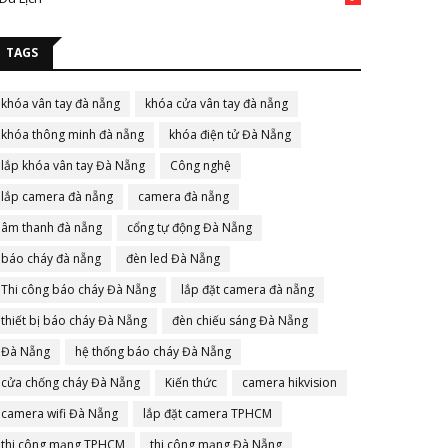
TAGS
khóa vân tay đà nẵng
khóa cửa vân tay đà nẵng
khóa thông minh đà nẵng
khóa điện tử Đà Nẵng
lắp khóa vân tay Đà Nẵng
Công nghệ
lắp camera đà nẵng
camera đà nẵng
âm thanh đà nẵng
cổng tự động Đà Nẵng
báo cháy đà nẵng
đèn led Đà Nẵng
Thi công báo cháy Đà Nẵng
lắp đặt camera đà nẵng
thiết bị báo cháy Đà Nẵng
đèn chiếu sáng Đà Nẵng
Đà Nẵng
hệ thống báo cháy Đà Nẵng
cửa chống cháy Đà Nẵng
Kiến thức
camera hikvision
camera wifi Đà Nẵng
lắp đặt camera TPHCM
thi công mạng TPHCM
thi công mạng Đà Nẵng