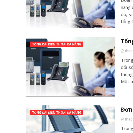
Doanh
nâng 
đó, v
tổng 
Tổng
TỔNG ĐÀI ĐIỆN THOẠI ĐÀ NẴNG
thao
Trong
đổi s
thông
Một t
Đơn 
TỔNG ĐÀI ĐIỆN THOẠI ĐÀ NẴNG
thao
Trong 