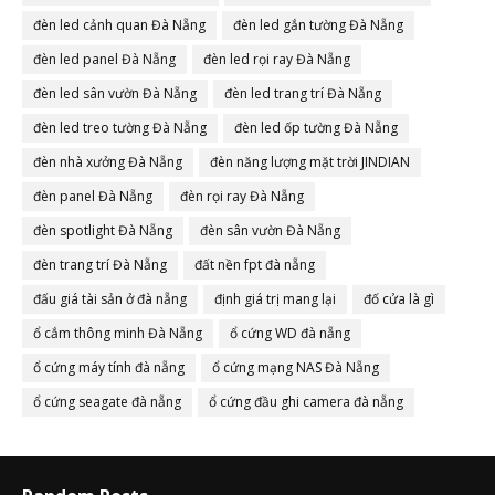
đèn led cảnh quan Đà Nẵng
đèn led gắn tường Đà Nẵng
đèn led panel Đà Nẵng
đèn led rọi ray Đà Nẵng
đèn led sân vườn Đà Nẵng
đèn led trang trí Đà Nẵng
đèn led treo tường Đà Nẵng
đèn led ốp tường Đà Nẵng
đèn nhà xưởng Đà Nẵng
đèn năng lượng mặt trời JINDIAN
đèn panel Đà Nẵng
đèn rọi ray Đà Nẵng
đèn spotlight Đà Nẵng
đèn sân vườn Đà Nẵng
đèn trang trí Đà Nẵng
đất nền fpt đà nẵng
đấu giá tài sản ở đà nẵng
định giá trị mang lại
đố cửa là gì
ổ cắm thông minh Đà Nẵng
ổ cứng WD đà nẵng
ổ cứng máy tính đà nẵng
ổ cứng mạng NAS Đà Nẵng
ổ cứng seagate đà nẵng
ổ cứng đầu ghi camera đà nẵng