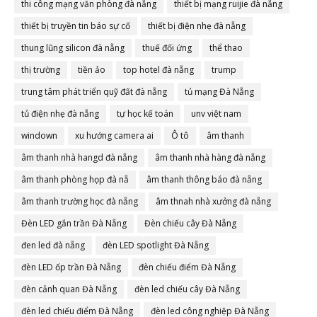
thi công mạng văn phòng đà nẵng
thiết bị mạng ruijie đà nẵng
thiết bị truyền tin báo sự cố
thiết bị điện nhẹ đà nẵng
thung lũng silicon đà nẵng
thuế đối ứng
thể thao
thị trường
tiền ảo
top hotel đà nẵng
trump
trung tâm phát triển quỹ đất đà nẵng
tủ mạng Đà Nẵng
tủ điện nhẹ đà nẵng
tự học kế toán
unv việt nam
windown
xu hướng camera ai
Ô tô
âm thanh
âm thanh nhà hangd đà nẵng
âm thanh nhà hàng đà nẵng
âm thanh phòng họp đà nẵ
âm thanh thông báo đà nẵng
âm thanh trường học đà nẵng
âm thnah nhà xưởng đà nẵng
Đèn LED gắn trần Đà Nẵng
Đèn chiếu cây Đà Nẵng
đen led đà nẵng
đèn LED spotlight Đà Nẵng
đèn LED ốp trần Đà Nẵng
đèn chiếu điểm Đà Nẵng
đèn cảnh quan Đà Nẵng
đèn led chiếu cây Đà Nẵng
đèn led chiếu điểm Đà Nẵng
đèn led công nghiệp Đà Nẵng