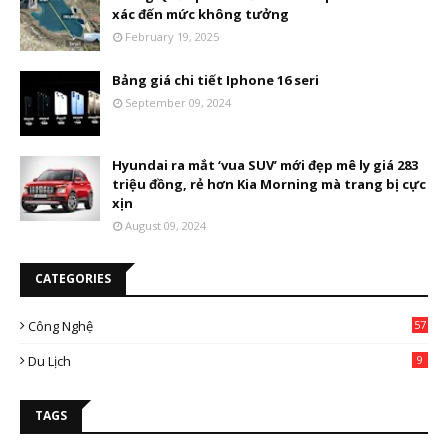
xác đến mức không tưởng
February 19, 2025
Bảng giá chi tiết Iphone 16 seri
September 09, 2024
Hyundai ra mắt ‘vua SUV’ mới đẹp mê ly giá 283
triệu đồng, rẻ hơn Kia Morning mà trang bị cực
xịn
August 09, 2024
CATEGORIES
Công Nghệ
57
Du Lịch
9
TAGS