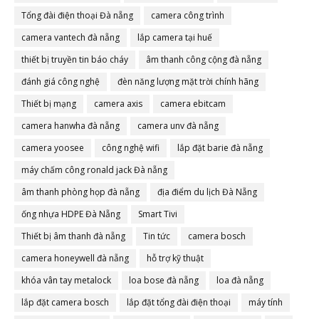
Tổng đài điện thoại Đà nẵng
camera công trình
camera vantech đà nẵng
lắp camera tại huế
thiết bị truyền tin báo cháy
âm thanh công cộng đà nẵng
đánh giá công nghệ
đèn năng lượng mặt trời chính hãng
Thiết bị mạng
camera axis
camera ebitcam
camera hanwha đà nẵng
camera unv đà nẵng
camera yoosee
công nghệ wifi
lắp đặt barie đà nẵng
máy chấm công ronald jack Đà nẵng
âm thanh phòng họp đà nẵng
địa điểm du lịch Đà Nẵng
ống nhựa HDPE Đà Nẵng
Smart Tivi
Thiết bị âm thanh đà nẵng
Tin tức
camera bosch
camera honeywell đà nẵng
hỗ trợ kỹ thuật
khóa vân tay metalock
loa bose đà nẵng
loa đà nẵng
lắp đặt camera bosch
lắp đặt tổng đài điện thoại
máy tính