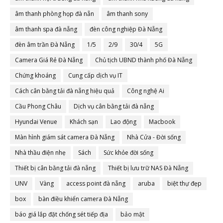
âm thanh phòng họp đà nẵn
âm thanh sony
âm thanh spa đà nẵng
đèn công nghiệp Đà Nẵng
đèn âm trần Đà Nẵng
1/5
2/9
30/4
5G
Camera Giá Rẻ Đà Nẵng
Chủ tịch UBND thành phố Đà Nẵng
Chứng khoáng
Cung cấp dịch vụ IT
Cách cân bằng tải đà nẵng hiệu quả
Công nghệ Ai
Cầu Phong Châu
Dịch vụ cân bằng tải đà nẵng
Hyundai Venue
Khách sạn
Lao động
Macbook
Màn hình giám sát camera Đà Nẵng
Nhà Cửa - Đời sống
Nhà thầu điện nhẹ
Sách
Sức khỏe đời sống
Thiết bị cân bằng tải đà nẵng
Thiết bị lưu trữ NAS Đà Nẵng
UNV
Vàng
access point đà nẵng
aruba
biệt thự đẹp
box
bàn điều khiển camera Đà Nẵng
báo giá lắp đặt chống sét tiếp địa
bảo mật