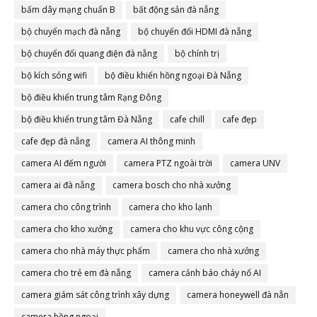
bấm dây mạng chuẩn B
bất động sản đà nẵng
bộ chuyển mạch đà nẵng
bộ chuyển đổi HDMI đà nẵng
bộ chuyển đổi quang điện đà nẵng
bộ chính trị
bộ kích sóng wifi
bộ điều khiển hồng ngoại Đà Nẵng
bộ điều khiển trung tâm Rạng Đông
bộ điều khiển trung tâm Đà Nẵng
cafe chill
cafe đẹp
cafe đẹp đà nẵng
camera AI thông minh
camera AI đếm người
camera PTZ ngoài trời
camera UNV
camera ai đà nẵng
camera bosch cho nhà xưởng
camera cho công trình
camera cho kho lạnh
camera cho kho xưởng
camera cho khu vực công cộng
camera cho nhà máy thực phẩm
camera cho nhà xưởng
camera cho trẻ em đà nẵng
camera cảnh báo cháy nổ AI
camera giám sát công trình xây dựng
camera honeywell đà nẵn
camera hồng ngoại