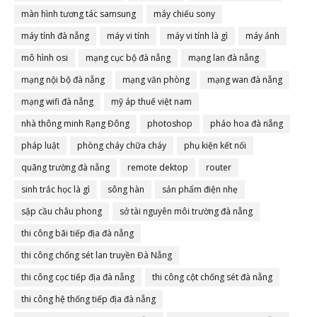
màn hình tương tác samsung
máy chiếu sony
máy tính đà nẵng
máy vi tính
máy vi tính là gì
máy ảnh
mô hình osi
mạng cục bộ đà nẵng
mạng lan đà nẵng
mạng nội bộ đà nẵng
mạng văn phòng
mạng wan đà nẵng
mạng wifi đà nẵng
mỹ áp thuế việt nam
nhà thông minh Rạng Đông
photoshop
pháo hoa đà nẵng
pháp luật
phòng cháy chữa cháy
phụ kiện kết nối
quãng trường đà nẵng
remote dektop
router
sinh trắc học là gì
sông hàn
sản phẩm điện nhẹ
sập cầu châu phong
sở tài nguyên môi trường đà nẵng
thi công bãi tiếp địa đà nẵng
thi công chống sét lan truyền Đà Nẵng
thi công cọc tiếp địa đà nẵng
thi công cột chống sét đà nẵng
thi công hệ thống tiếp địa đà nẵng