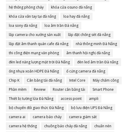
hệ thống phòng cháy
khóa cửa osuno đà nẵng
khóa cửa vân tay tại đà nẵng
loa hay đà nẵng
loa sony đà nẵng
loa âm trần Đà nẵng
lắp camera cho xưởng sản xuất
lắp đặt chống sét đà nẵng
lắp đặt âm thanh quán cafe đà nẵng
nhà thông minh Đà Nẵng
thi công điện mạng văn phòng
âm thanh hội nghị đà nẵng
đèn led năng lượng mặt trời Đà Nẵng
đèn led âm trần Đà nẵng
ống nhựa xoắn HDPE Đà Nẵng
ổ cứng camera đà nẵng
Chip K
Cân bằng tải đà nẵng
Intel Core
Máy chấm công
Phần mềm
Review
Router cân bằng tải
Smart Phone
Thiết bị tường lửa Đà Nẵng
access point
ampli
bộ chuyển đổi giao thức Đà Nẵng
bộ lưu điện UPS Đà Nẵng
camera ai
camera báo cháy
camera giám sát
camera hệ thống
chuông báo cháy đà nẵng
chuẩn nén