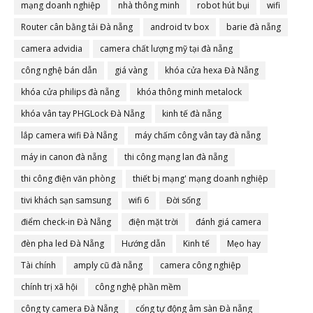
mạng doanh nghiệp
nhà thông minh
robot hút bụi
wifi
Router cân bằng tải Đà nẵng
android tv box
barie đà nẵng
camera advidia
camera chất lượng mỹ tại đà nẵng
công nghệ bán dẫn
giá vàng
khóa cửa hexa Đà Nẵng
khóa cửa philips đà nẵng
khóa thông minh metalock
khóa vân tay PHGLock Đà Nẵng
kinh tế đà nẵng
lắp camera wifi Đà Nẵng
máy chấm công vân tay đà nẵng
máy in canon đà nẵng
thi công mạng lan đà nẵng
thi công điện văn phòng
thiết bị mạng' mạng doanh nghiệp
tivi khách sạn samsung
wifi 6
Đời sống
điểm check-in Đà Nẵng
điện mặt trời
đánh giá camera
đèn pha led Đà Nẵng
Hướng dẫn
Kinh tế
Mẹo hay
Tài chính
amply cũ đà nẵng
camera công nghiệp
chính trị xã hội
công nghệ phần mềm
công ty camera Đà Nẵng
cổng tự động âm sàn Đà nẵng