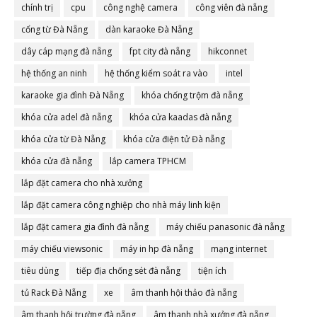
chính trị
cpu
công nghệ camera
công viên đà nẵng
cổng từ Đà Nẵng
dàn karaoke Đà Nẵng
dây cáp mạng đà nẵng
fpt city đà nẵng
hikconnet
hệ thống an ninh
hệ thống kiểm soát ra vào
intel
karaoke gia đình Đà Nẵng
khóa chống trộm đà nẵng
khóa cửa adel đà nẵng
khóa cửa kaadas đà nẵng
khóa cửa từ Đà Nẵng
khóa cửa điện tử Đà nẵng
khóa cửa đà nẵng
lắp camera TPHCM
lắp đặt camera cho nhà xưởng
lắp đặt camera công nghiệp cho nhà máy linh kiện
lắp đặt camera gia đình đà nẵng
máy chiếu panasonic đà nẵng
máy chiếu viewsonic
máy in hp đà nẵng
mạng internet
tiêu dùng
tiếp địa chống sét đà nẵng
tiện ích
tủ Rack Đà Nẵng
xe
âm thanh hội thảo đà nẵng
âm thanh hội trường đà nẵng
âm thanh nhà xưởng đà nẵng