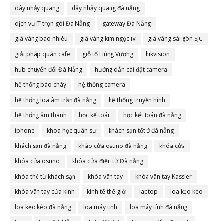
dây nhảy quang
dây nhảy quang đà nẵng
dịch vụ IT trọn gói Đà Nẵng
gateway Đà Nẵng
giá vàng bao nhiêu
giá vàng kim ngọc IV
giá vàng sài gòn SJC
giải pháp quán cafe
giỗ tổ Hùng Vương
hikvision
hub chuyển đổi Đà Nẵng
hướng dẫn cài đặt camera
hệ thống báo cháy
hệ thống camera
hệ thống loa âm trần đà nẵng
hệ thống truyền hình
hệ thống âm thanh
học kế toán
học kết toán đà nẵng
iphone
khoa học quân sự
khách sạn tốt ở đà nẵng
khách sạn đà nẵng
kháo cửa osuno đà nẵng
khóa cửa
khóa cửa osuno
khóa cửa điện từ Đà nẵng
khóa thẻ từ khách sạn
khóa vân tay
khóa vân tay Kassler
khóa vân tay cửa kính
kinh tế thế giới
laptop
loa kẹo kéo
loa kẹo kéo đà nẵng
loa máy tính
loa máy tính đà nẵng