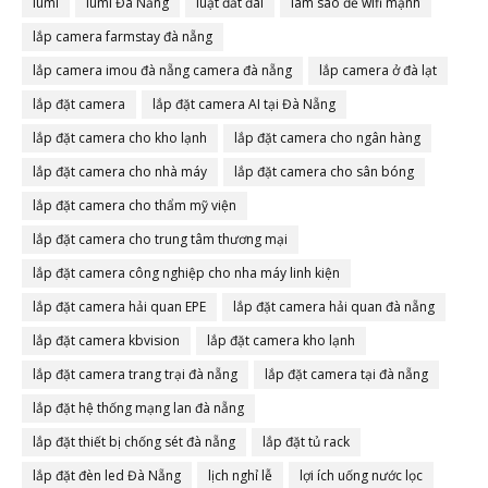
lumi
lumi Đà Nẵng
luật đất đai
làm sao để wifi mạnh
lắp camera farmstay đà nẵng
lắp camera imou đà nẵng camera đà nẵng
lắp camera ở đà lạt
lắp đặt camera
lắp đặt camera AI tại Đà Nẵng
lắp đặt camera cho kho lạnh
lắp đặt camera cho ngân hàng
lắp đặt camera cho nhà máy
lắp đặt camera cho sân bóng
lắp đặt camera cho thẩm mỹ viện
lắp đặt camera cho trung tâm thương mại
lắp đặt camera công nghiệp cho nha máy linh kiện
lắp đặt camera hải quan EPE
lắp đặt camera hải quan đà nẵng
lắp đặt camera kbvision
lắp đặt camera kho lạnh
lắp đặt camera trang trại đà nẵng
lắp đặt camera tại đà nẵng
lắp đặt hệ thống mạng lan đà nẵng
lắp đặt thiết bị chống sét đà nẵng
lắp đặt tủ rack
lắp đặt đèn led Đà Nẵng
lịch nghỉ lễ
lợi ích uống nước lọc