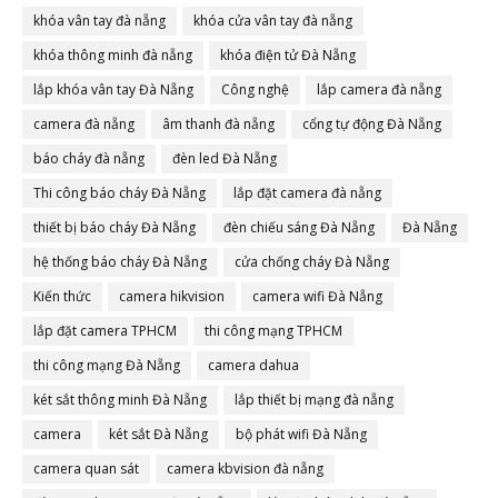
khóa vân tay đà nẵng
khóa cửa vân tay đà nẵng
khóa thông minh đà nẵng
khóa điện tử Đà Nẵng
lắp khóa vân tay Đà Nẵng
Công nghệ
lắp camera đà nẵng
camera đà nẵng
âm thanh đà nẵng
cổng tự động Đà Nẵng
báo cháy đà nẵng
đèn led Đà Nẵng
Thi công báo cháy Đà Nẵng
lắp đặt camera đà nẵng
thiết bị báo cháy Đà Nẵng
đèn chiếu sáng Đà Nẵng
Đà Nẵng
hệ thống báo cháy Đà Nẵng
cửa chống cháy Đà Nẵng
Kiến thức
camera hikvision
camera wifi Đà Nẵng
lắp đặt camera TPHCM
thi công mạng TPHCM
thi công mạng Đà Nẵng
camera dahua
két sắt thông minh Đà Nẵng
lắp thiết bị mạng đà nẵng
camera
két sắt Đà Nẵng
bộ phát wifi Đà Nẵng
camera quan sát
camera kbvision đà nẵng