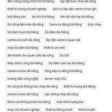
đèn năng lượng mặt trời Đà Nẵng
lắp đặt báo cháy đà nẵng
thiết bị mạng doanh nghiệp
dịch vụ lắp đặt camera trọn gói
bất động sản
du lịch Đà Nẵng
két sắt vân tay Đà Nẵng
thi công điện nhẹ đà nẵng
barie tự động Đà Nẵng
báo cháy
bộ đàm trạm Đà Nẵng
bộ đàm Đà Nẵng
camera bosch đà nẵng
lắp đặt camera quan sát
máy bộ đàm Đà Nẵng
thiết bị an ninh
âm thanh cho quán cafe đà nẵng
Du lịch
Máy chấm công Đà Nẵng
bộ đàm cầm tay Đà Nẵng
camera imou đà nẵng
cổng xếp tự động Đà Nẵng
hướng dẫn công nghệ
server máy chủ
thi công hệ thống báo cháy đà nẵng
thiết bị mạng Đà Nẵng
camera ezviz đà nẵng
cáp chống cháy đà nẵng
khóa cửa thông minh Đà Nẵng
màn hình tương tác
máy chủ doanh nghiệp
thiết bị thông minh
Kinh Doanh