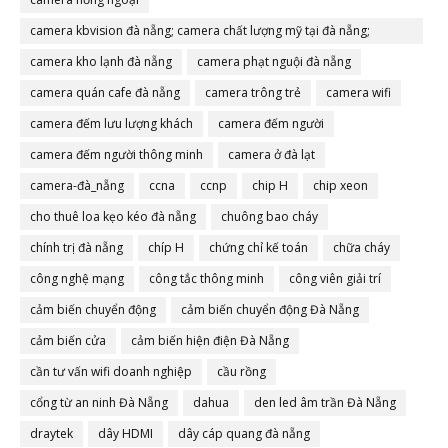
camera kbvision đà nẵng; camera chất lượng mỹ tại đà nẵng;
camera đà nẵng
camera kho lạnh đà nẵng
camera phạt nguội đà nẵng
camera quán cafe đà nẵng
camera trông trẻ
camera wifi
camera đếm lưu lượng khách
camera đếm người
camera đếm người thông minh
camera ở đà lạt
camera-đà_nẵng
ccna
ccnp
chip H
chip xeon
cho thuê loa kẹo kéo đà nẵng
chuông bao cháy
chính trị đà nẵng
chíp H
chứng chỉ kế toán
chữa cháy
công nghệ mạng
công tắc thông minh
công viên giải trí
cảm biến chuyển động
cảm biến chuyển động Đà Nẵng
cảm biến cửa
cảm biến hiện điện Đà Nẵng
cần tư vấn wifi doanh nghiệp
cầu rồng
cổng từ an ninh Đà Nẵng
dahua
den led âm trần Đà Nẵng
draytek
dây HDMI
dây cáp quang đà nẵng