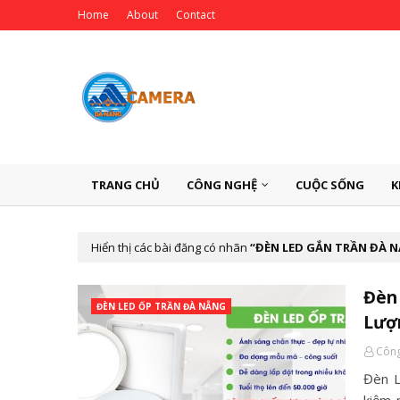
Home
About
Contact
TRANG CHỦ
CÔNG NGHỆ
CUỘC SỐNG
K
Hiển thị các bài đăng có nhãn
ĐÈN LED GẮN TRẦN ĐÀ 
Đèn
ĐÈN LED ỐP TRẦN ĐÀ NẴNG
Lượ
Công
Đèn L