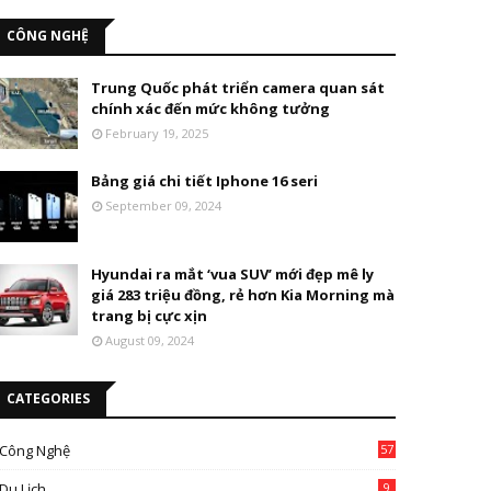
CÔNG NGHỆ
Trung Quốc phát triển camera quan sát
chính xác đến mức không tưởng
February 19, 2025
Bảng giá chi tiết Iphone 16 seri
September 09, 2024
Hyundai ra mắt ‘vua SUV’ mới đẹp mê ly
giá 283 triệu đồng, rẻ hơn Kia Morning mà
trang bị cực xịn
August 09, 2024
CATEGORIES
Công Nghệ
57
Du Lịch
9