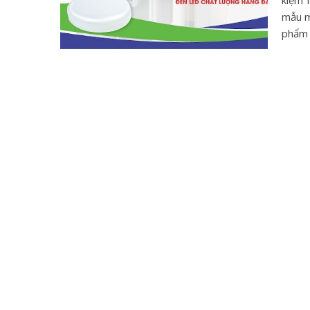
kiệm 
mẫu m
phẩm