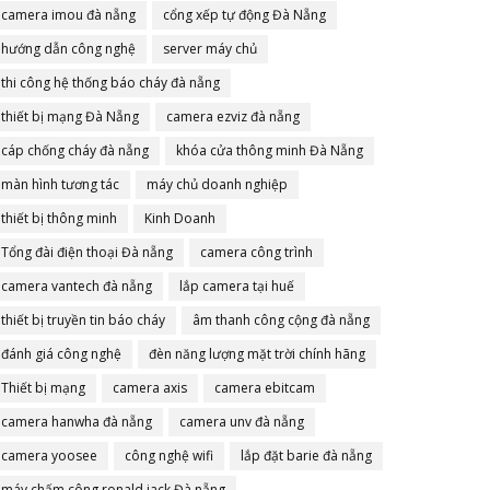
camera imou đà nẵng
cổng xếp tự động Đà Nẵng
hướng dẫn công nghệ
server máy chủ
thi công hệ thống báo cháy đà nẵng
thiết bị mạng Đà Nẵng
camera ezviz đà nẵng
cáp chống cháy đà nẵng
khóa cửa thông minh Đà Nẵng
màn hình tương tác
máy chủ doanh nghiệp
thiết bị thông minh
Kinh Doanh
Tổng đài điện thoại Đà nẵng
camera công trình
camera vantech đà nẵng
lắp camera tại huế
thiết bị truyền tin báo cháy
âm thanh công cộng đà nẵng
đánh giá công nghệ
đèn năng lượng mặt trời chính hãng
Thiết bị mạng
camera axis
camera ebitcam
camera hanwha đà nẵng
camera unv đà nẵng
camera yoosee
công nghệ wifi
lắp đặt barie đà nẵng
máy chấm công ronald jack Đà nẵng