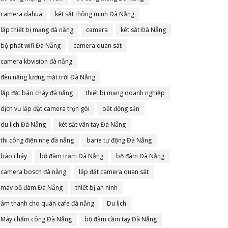
camera dahua
két sắt thông minh Đà Nẵng
lắp thiết bị mạng đà nẵng
camera
két sắt Đà Nẵng
bộ phát wifi Đà Nẵng
camera quan sát
camera kbvision đà nẵng
đèn năng lượng mặt trời Đà Nẵng
lắp đặt báo cháy đà nẵng
thiết bị mạng doanh nghiệp
dịch vụ lắp đặt camera trọn gói
bất động sản
du lịch Đà Nẵng
két sắt vân tay Đà Nẵng
thi công điện nhẹ đà nẵng
barie tự động Đà Nẵng
báo cháy
bộ đàm trạm Đà Nẵng
bộ đàm Đà Nẵng
camera bosch đà nẵng
lắp đặt camera quan sát
máy bộ đàm Đà Nẵng
thiết bị an ninh
âm thanh cho quán cafe đà nẵng
Du lịch
Máy chấm công Đà Nẵng
bộ đàm cầm tay Đà Nẵng