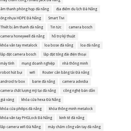
âm thanh phòng họp đà nẵng
địa điểm du lịch Đà Nẵng
ống nhựa HDPE Đà Nẵng
Smart Tivi
Thiết bị âm thanh đà nẵng
Tin tức
camera bosch
camera honeywell đà nẵng
hỗ trợ kỹ thuật
khóa vân tay metalock
loa bose đà nẵng
loa đà nẵng
lắp đặt camera bosch
lắp đặt tổng đài điện thoại
máy tính
mạng doanh nghiệp
nhà thông minh
robot hút bụi
wifi
Router cân bằng tải Đà nẵng
android tv box
barie đà nẵng
camera advidia
camera chất lượng mỹ tại đà nẵng
công nghệ bán dẫn
giá vàng
khóa cửa hexa Đà Nẵng
khóa cửa philips đà nẵng
khóa thông minh metalock
khóa vân tay PHGLock Đà Nẵng
kinh tế đà nẵng
lắp camera wifi Đà Nẵng
máy chấm công vân tay đà nẵng