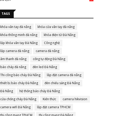
TAGS
khóa vân tay đà nẵng
khóa cửa vân tay đà nẵng
khóa thông minh đà nẵng
khóa điện tử Đà Nẵng
lắp khóa vân tay Đà Nẵng
Công nghệ
lắp camera đà nẵng
camera đà nẵng
âm thanh đà nẵng
cổng tự động Đà Nẵng
báo cháy đà nẵng
đèn led Đà Nẵng
Thi công báo cháy Đà Nẵng
lắp đặt camera đà nẵng
thiết bị báo cháy Đà Nẵng
đèn chiếu sáng Đà Nẵng
Đà Nẵng
hệ thống báo cháy Đà Nẵng
cửa chống cháy Đà Nẵng
Kiến thức
camera hikvision
camera wifi Đà Nẵng
lắp đặt camera TPHCM
thi công mạng TPHCM
thi công mạng Đà Nẵng