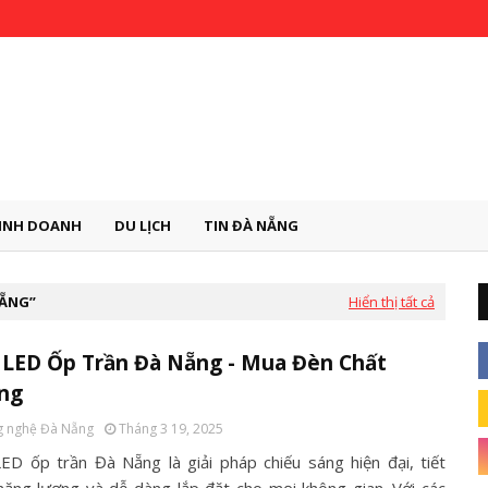
INH DOANH
DU LỊCH
TIN ĐÀ NẴNG
NẴNG
Hiển thị tất cả
 LED Ốp Trần Đà Nẵng - Mua Đèn Chất
ng
 nghệ Đà Nẵng
Tháng 3 19, 2025
ED ốp trần Đà Nẵng là giải pháp chiếu sáng hiện đại, tiết