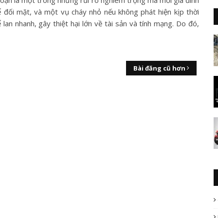
oạn là một trong những rủi ro nghiêm trọng mà mỗi gia đình
ể đối mặt, và một vụ cháy nhỏ nếu không phát hiện kịp thời
 lan nhanh, gây thiệt hại lớn về tài sản và tính mạng. Do đó,
Bài đăng cũ hơn