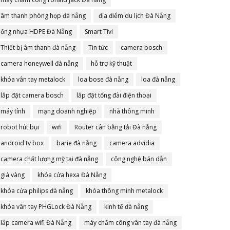
âm thanh phòng họp đà nẵng
địa điểm du lịch Đà Nẵng
ống nhựa HDPE Đà Nẵng
Smart Tivi
Thiết bị âm thanh đà nẵng
Tin tức
camera bosch
camera honeywell đà nẵng
hỗ trợ kỹ thuật
khóa vân tay metalock
loa bose đà nẵng
loa đà nẵng
lắp đặt camera bosch
lắp đặt tổng đài điện thoại
máy tính
mạng doanh nghiệp
nhà thông minh
robot hút bụi
wifi
Router cân bằng tải Đà nẵng
android tv box
barie đà nẵng
camera advidia
camera chất lượng mỹ tại đà nẵng
công nghệ bán dẫn
giá vàng
khóa cửa hexa Đà Nẵng
khóa cửa philips đà nẵng
khóa thông minh metalock
khóa vân tay PHGLock Đà Nẵng
kinh tế đà nẵng
lắp camera wifi Đà Nẵng
máy chấm công vân tay đà nẵng