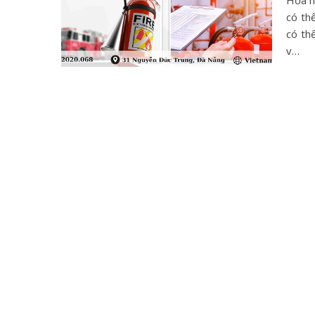
Hỏa h
có th
có thể
v…