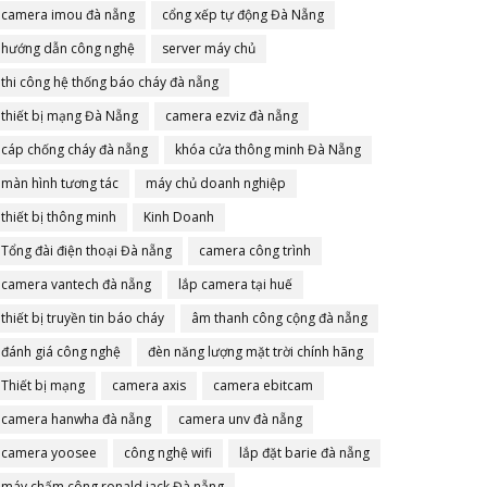
camera imou đà nẵng
cổng xếp tự động Đà Nẵng
hướng dẫn công nghệ
server máy chủ
thi công hệ thống báo cháy đà nẵng
thiết bị mạng Đà Nẵng
camera ezviz đà nẵng
cáp chống cháy đà nẵng
khóa cửa thông minh Đà Nẵng
màn hình tương tác
máy chủ doanh nghiệp
thiết bị thông minh
Kinh Doanh
Tổng đài điện thoại Đà nẵng
camera công trình
camera vantech đà nẵng
lắp camera tại huế
thiết bị truyền tin báo cháy
âm thanh công cộng đà nẵng
đánh giá công nghệ
đèn năng lượng mặt trời chính hãng
Thiết bị mạng
camera axis
camera ebitcam
camera hanwha đà nẵng
camera unv đà nẵng
camera yoosee
công nghệ wifi
lắp đặt barie đà nẵng
máy chấm công ronald jack Đà nẵng