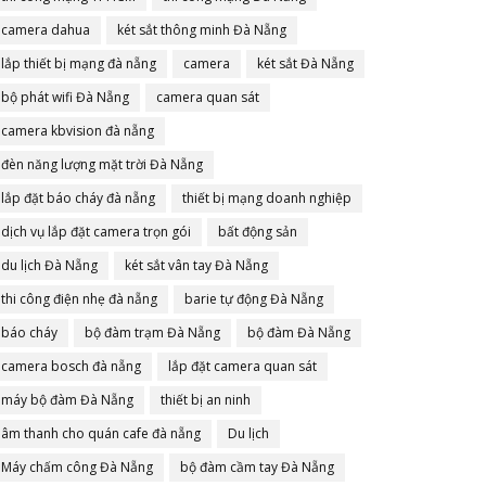
camera dahua
két sắt thông minh Đà Nẵng
lắp thiết bị mạng đà nẵng
camera
két sắt Đà Nẵng
bộ phát wifi Đà Nẵng
camera quan sát
camera kbvision đà nẵng
đèn năng lượng mặt trời Đà Nẵng
lắp đặt báo cháy đà nẵng
thiết bị mạng doanh nghiệp
dịch vụ lắp đặt camera trọn gói
bất động sản
du lịch Đà Nẵng
két sắt vân tay Đà Nẵng
thi công điện nhẹ đà nẵng
barie tự động Đà Nẵng
báo cháy
bộ đàm trạm Đà Nẵng
bộ đàm Đà Nẵng
camera bosch đà nẵng
lắp đặt camera quan sát
máy bộ đàm Đà Nẵng
thiết bị an ninh
âm thanh cho quán cafe đà nẵng
Du lịch
Máy chấm công Đà Nẵng
bộ đàm cầm tay Đà Nẵng