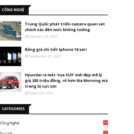
CÔNG NGHỆ
Trung Quốc phát triển camera quan sát
chính xác đến mức không tưởng
February 19, 2025
Bảng giá chi tiết Iphone 16 seri
September 09, 2024
Hyundai ra mắt ‘vua SUV’ mới đẹp mê ly
giá 283 triệu đồng, rẻ hơn Kia Morning mà
trang bị cực xịn
August 09, 2024
CATEGORIES
Công Nghệ
57
Du Lịch
9