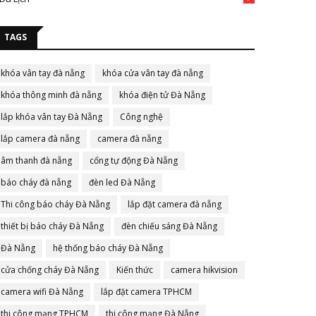
TAGS
khóa vân tay đà nẵng
khóa cửa vân tay đà nẵng
khóa thông minh đà nẵng
khóa điện tử Đà Nẵng
lắp khóa vân tay Đà Nẵng
Công nghệ
lắp camera đà nẵng
camera đà nẵng
âm thanh đà nẵng
cổng tự động Đà Nẵng
báo cháy đà nẵng
đèn led Đà Nẵng
Thi công báo cháy Đà Nẵng
lắp đặt camera đà nẵng
thiết bị báo cháy Đà Nẵng
đèn chiếu sáng Đà Nẵng
Đà Nẵng
hệ thống báo cháy Đà Nẵng
cửa chống cháy Đà Nẵng
Kiến thức
camera hikvision
camera wifi Đà Nẵng
lắp đặt camera TPHCM
thi công mạng TPHCM
thi công mạng Đà Nẵng