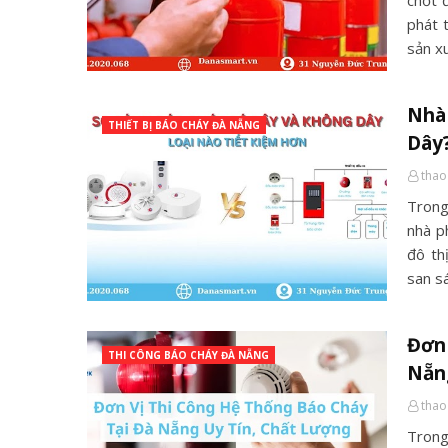
chốt 
phát 
sản x
Nhà
THIẾT BỊ BÁO CHÁY ĐÀ NẴNG
Dây
thao
Trong
nhà p
đô th
san s
Đơn 
THI CÔNG BÁO CHÁY ĐÀ NẴNG
Nẵn
thao
Trong