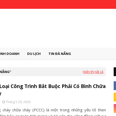
INH DOANH
DU LỊCH
TIN ĐÀ NẴNG
 NẴNG
Hiển thị tất cả
Loại Công Trình Bắt Buộc Phải Có Bình Chữa
y
Tháng 5 29, 2026
 cháy chữa cháy (PCCC) là một trong những yếu tố then