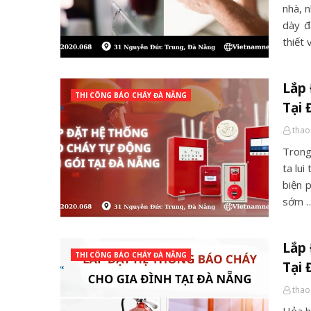
nhà, 
dày đ
thiết
Lắp
THI CÔNG BÁO CHÁY ĐÀ NẴNG
Tại
thao
Trong
ta lui
biện 
sớm 
Lắp 
THI CÔNG BÁO CHÁY ĐÀ NẴNG
Tại
thao