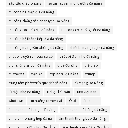
sập cầu châu phong
sở tài nguyên môi trường đà nẵng
thi công bãi tiếp địa đà nẵng
thi công chống sét lan truyền Đà Nẵng
thi công cọc tiếp địa đà nẵng
thi công cột chống sét đà nẵng
thi công hệ thống tiếp địa đà nẵng
thi công mạng văn phòng đà nẵng
thiết bị mạng ruijie đà nẵng
thiết bị truyền tin báo sự cố
thiết bị điện nhẹ đà nẵng
thung lũng silicon đà nẵng
thuế đối ứng
thể thao
thị trường
tiền ảo
top hotel đà nẵng
trump
trung tâm phát triển quỹ đất đà nẵng
tủ mạng Đà Nẵng
tủ điện nhẹ đà nẵng
tự học kế toán
unv việt nam
windown
xu hướng camera ai
Ô tô
âm thanh
âm thanh nhà hangd đà nẵng
âm thanh nhà hàng đà nẵng
âm thanh phòng họp đà nẵ
âm thanh thông báo đà nẵng
âm thanh trường học đà nẵng
âm thnah nhà xưởng đà nẵng