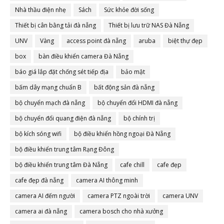
Nhà thầu điện nhẹ
Sách
Sức khỏe đời sống
Thiết bị cân bằng tải đà nẵng
Thiết bị lưu trữ NAS Đà Nẵng
UNV
Vàng
access point đà nẵng
aruba
biệt thự đẹp
box
bàn điều khiển camera Đà Nẵng
báo giá lắp đặt chống sét tiếp địa
bảo mật
bấm dây mạng chuẩn B
bất động sản đà nẵng
bộ chuyển mạch đà nẵng
bộ chuyển đổi HDMI đà nẵng
bộ chuyển đổi quang điện đà nẵng
bộ chính trị
bộ kích sóng wifi
bộ điều khiển hồng ngoại Đà Nẵng
bộ điều khiển trung tâm Rạng Đông
bộ điều khiển trung tâm Đà Nẵng
cafe chill
cafe đẹp
cafe đẹp đà nẵng
camera AI thông minh
camera AI đếm người
camera PTZ ngoài trời
camera UNV
camera ai đà nẵng
camera bosch cho nhà xưởng