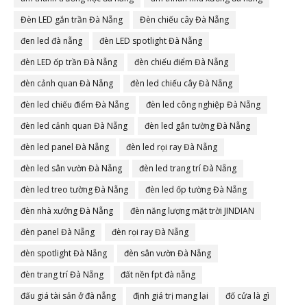
Đèn LED gắn trần Đà Nẵng
Đèn chiếu cây Đà Nẵng
đen led đà nẵng
đèn LED spotlight Đà Nẵng
đèn LED ốp trần Đà Nẵng
đèn chiếu điểm Đà Nẵng
đèn cảnh quan Đà Nẵng
đèn led chiếu cây Đà Nẵng
đèn led chiếu điểm Đà Nẵng
đèn led công nghiệp Đà Nẵng
đèn led cảnh quan Đà Nẵng
đèn led gắn tường Đà Nẵng
đèn led panel Đà Nẵng
đèn led rọi ray Đà Nẵng
đèn led sân vườn Đà Nẵng
đèn led trang trí Đà Nẵng
đèn led treo tường Đà Nẵng
đèn led ốp tường Đà Nẵng
đèn nhà xưởng Đà Nẵng
đèn năng lượng mặt trời JINDIAN
đèn panel Đà Nẵng
đèn rọi ray Đà Nẵng
đèn spotlight Đà Nẵng
đèn sân vườn Đà Nẵng
đèn trang trí Đà Nẵng
đất nền fpt đà nẵng
đấu giá tài sản ở đà nẵng
định giá trị mang lại
đố cửa là gì