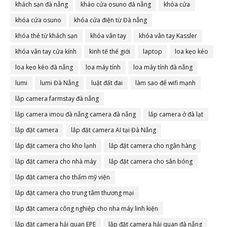
khách sạn đà nẵng
kháo cửa osuno đà nẵng
khóa cửa
khóa cửa osuno
khóa cửa điện từ Đà nẵng
khóa thẻ từ khách sạn
khóa vân tay
khóa vân tay Kassler
khóa vân tay cửa kính
kinh tế thế giới
laptop
loa kẹo kéo
loa kẹo kéo đà nẵng
loa máy tính
loa máy tính đà nẵng
lumi
lumi Đà Nẵng
luật đất đai
làm sao để wifi mạnh
lắp camera farmstay đà nẵng
lắp camera imou đà nẵng camera đà nẵng
lắp camera ở đà lạt
lắp đặt camera
lắp đặt camera AI tại Đà Nẵng
lắp đặt camera cho kho lạnh
lắp đặt camera cho ngân hàng
lắp đặt camera cho nhà máy
lắp đặt camera cho sân bóng
lắp đặt camera cho thẩm mỹ viện
lắp đặt camera cho trung tâm thương mại
lắp đặt camera công nghiệp cho nha máy linh kiện
lắp đặt camera hải quan EPE
lắp đặt camera hải quan đà nẵng