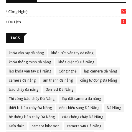
Công Nghệ
57
Du Lịch
9
TAGS
khóa vân tay đà nẵng
khóa cửa vân tay đà nẵng
khóa thông minh đà nẵng
khóa điện tử Đà Nẵng
lắp khóa vân tay Đà Nẵng
Công nghệ
lắp camera đà nẵng
camera đà nẵng
âm thanh đà nẵng
cổng tự động Đà Nẵng
báo cháy đà nẵng
đèn led Đà Nẵng
Thi công báo cháy Đà Nẵng
lắp đặt camera đà nẵng
thiết bị báo cháy Đà Nẵng
đèn chiếu sáng Đà Nẵng
Đà Nẵng
hệ thống báo cháy Đà Nẵng
cửa chống cháy Đà Nẵng
Kiến thức
camera hikvision
camera wifi Đà Nẵng