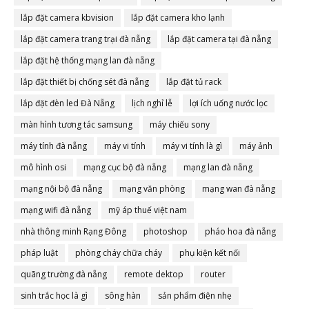
lắp đặt camera kbvision
lắp đặt camera kho lạnh
lắp đặt camera trang trại đà nẵng
lắp đặt camera tại đà nẵng
lắp đặt hệ thống mạng lan đà nẵng
lắp đặt thiết bị chống sét đà nẵng
lắp đặt tủ rack
lắp đặt đèn led Đà Nẵng
lịch nghỉ lễ
lợi ích uống nước lọc
màn hình tương tác samsung
máy chiếu sony
máy tính đà nẵng
máy vi tính
máy vi tính là gì
máy ảnh
mô hình osi
mạng cục bộ đà nẵng
mạng lan đà nẵng
mạng nội bộ đà nẵng
mạng văn phòng
mạng wan đà nẵng
mạng wifi đà nẵng
mỹ áp thuế việt nam
nhà thông minh Rạng Đông
photoshop
pháo hoa đà nẵng
pháp luật
phòng cháy chữa cháy
phụ kiện kết nối
quãng trường đà nẵng
remote dektop
router
sinh trắc học là gì
sông hàn
sản phẩm điện nhẹ