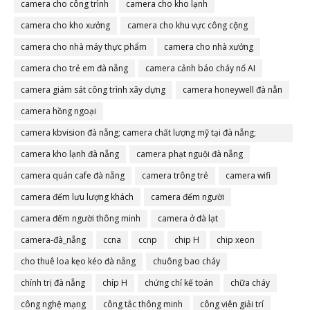
camera cho công trình
camera cho kho lạnh
camera cho kho xưởng
camera cho khu vực công cộng
camera cho nhà máy thực phẩm
camera cho nhà xưởng
camera cho trẻ em đà nẵng
camera cảnh báo cháy nổ AI
camera giám sát công trình xây dựng
camera honeywell đà nẵn
camera hồng ngoại
camera kbvision đà nẵng; camera chất lượng mỹ tại đà nẵng;
camera đà nẵng
camera kho lạnh đà nẵng
camera phạt nguội đà nẵng
camera quán cafe đà nẵng
camera trông trẻ
camera wifi
camera đếm lưu lượng khách
camera đếm người
camera đếm người thông minh
camera ở đà lạt
camera-đà_nẵng
ccna
ccnp
chip H
chip xeon
cho thuê loa kẹo kéo đà nẵng
chuông bao cháy
chính trị đà nẵng
chíp H
chứng chỉ kế toán
chữa cháy
công nghệ mạng
công tắc thông minh
công viên giải trí