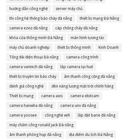
hướng dẫn công nghệ
server máy chủ
thi công hệ thống báo cháy đà nẵng
thiết bị mạng Đà Nẵng
camera ezviz đà nẵng
cáp chống cháy đà nẵng
khóa cửa thông minh Đà Nẵng
màn hình tương tác
máy chủ doanh nghiệp
thiết bị thông minh
Kinh Doanh
Tổng đài điện thoại Đà nẵng
camera công trình
camera vantech đà nẵng
lắp camera tại huế
thiết bị truyền tin báo cháy
âm thanh công cộng đà nẵng
đánh giá công nghệ
đèn năng lượng mặt trời chính hãng
Thiết bị mạng
camera axis
camera ebitcam
camera hanwha đà nẵng
camera unv đà nẵng
camera yoosee
công nghệ wifi
lắp đặt barie đà nẵng
máy chấm công ronald jack Đà nẵng
âm thanh phòng họp đà nẵng
địa điểm du lịch Đà Nẵng