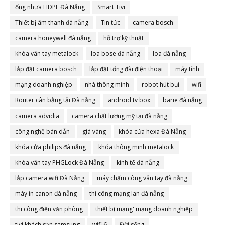
ống nhựa HDPE Đà Nẵng
Smart Tivi
Thiết bị âm thanh đà nẵng
Tin tức
camera bosch
camera honeywell đà nẵng
hỗ trợ kỹ thuật
khóa vân tay metalock
loa bose đà nẵng
loa đà nẵng
lắp đặt camera bosch
lắp đặt tổng đài điện thoại
máy tính
mạng doanh nghiệp
nhà thông minh
robot hút bụi
wifi
Router cân bằng tải Đà nẵng
android tv box
barie đà nẵng
camera advidia
camera chất lượng mỹ tại đà nẵng
công nghệ bán dẫn
giá vàng
khóa cửa hexa Đà Nẵng
khóa cửa philips đà nẵng
khóa thông minh metalock
khóa vân tay PHGLock Đà Nẵng
kinh tế đà nẵng
lắp camera wifi Đà Nẵng
máy chấm công vân tay đà nẵng
máy in canon đà nẵng
thi công mạng lan đà nẵng
thi công điện văn phòng
thiết bị mạng' mạng doanh nghiệp
tivi khách sạn samsung
wifi 6
Đời sống