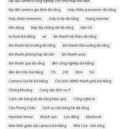
lắp đặt camera công nghiệp cho nhà máy linh kiện
lắp đặt camera gia đình đà nẵng
máy chiếu panasonic đà nẵng
máy chiếu viewsonic
máy in hp đà nẵng
mạng internet
tiêu dùng
tiếp địa chống sét đà nẵng
tiện ích
tủ Rack Đà Nẵng
xe
âm thanh hội thảo đà nẵng
âm thanh hội trường đà nẵng
âm thanh nhà xưởng đà nẵng
âm thanh phòng họp đà nẵn
âm thanh sony
âm thanh spa đà nẵng
đèn công nghiệp Đà Nẵng
đèn âm trần Đà Nẵng
1/5
2/9
30/4
5G
Camera Giá Rẻ Đà Nẵng
Chủ tịch UBND thành phố Đà Nẵng
Chứng khoáng
Cung cấp dịch vụ IT
Cách cân bằng tải đà nẵng hiệu quả
Công nghệ Ai
Cầu Phong Châu
Dịch vụ cân bằng tải đà nẵng
Hyundai Venue
Khách sạn
Lao động
Macbook
Màn hình giám sát camera Đà Nẵng
Nhà Cửa - Đời sống