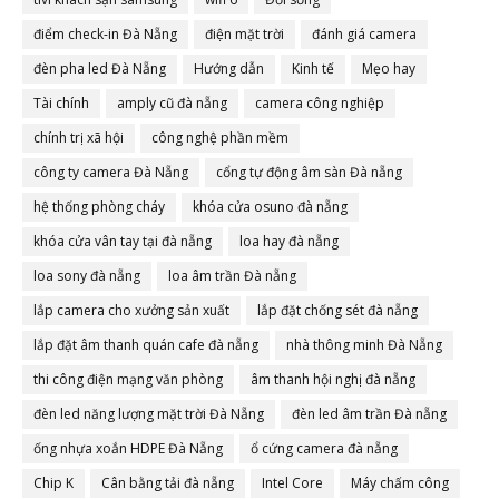
điểm check-in Đà Nẵng
điện mặt trời
đánh giá camera
đèn pha led Đà Nẵng
Hướng dẫn
Kinh tế
Mẹo hay
Tài chính
amply cũ đà nẵng
camera công nghiệp
chính trị xã hội
công nghệ phần mềm
công ty camera Đà Nẵng
cổng tự động âm sàn Đà nẵng
hệ thống phòng cháy
khóa cửa osuno đà nẵng
khóa cửa vân tay tại đà nẵng
loa hay đà nẵng
loa sony đà nẵng
loa âm trần Đà nẵng
lắp camera cho xưởng sản xuất
lắp đặt chống sét đà nẵng
lắp đặt âm thanh quán cafe đà nẵng
nhà thông minh Đà Nẵng
thi công điện mạng văn phòng
âm thanh hội nghị đà nẵng
đèn led năng lượng mặt trời Đà Nẵng
đèn led âm trần Đà nẵng
ống nhựa xoắn HDPE Đà Nẵng
ổ cứng camera đà nẵng
Chip K
Cân bằng tải đà nẵng
Intel Core
Máy chấm công