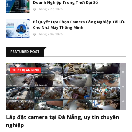
Doanh Nghiệp Trong Thời Đại Số
Tháng 7 27, 2026
Bí Quyết Lựa Chọn Camera Công Nghiệp Tối Ưu
Cho Nhà Máy Thông Minh
Tháng 7 04, 2026
FEATURED POST
THIẾT BỊ AN NINH
Lắp đặt camera tại Đà Nẵng, uy tín chuyên
nghiệp