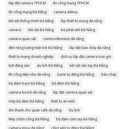
lắp đặt camera TPHCM
thi công mạng TPHCM
thi công mạng Đà Nẵng
camera dahua
két sắt thông minh Đà Nẵng
lắp thiết bị mạng đà nẵng
camera
két sắt Đà Nẵng
bộ phát wifi Đà Nẵng
camera quan sát
camera kbvision đà nẵng
đèn năng lượng mặt trời Đà Nẵng
lắp đặt báo cháy đà nẵng
thiết bị mạng doanh nghiệp
dịch vụ lắp đặt camera trọn gói
bất động sản
du lịch Đà Nẵng
két sắt vân tay Đà Nẵng
thi công điện nhẹ đà nẵng
barie tự động Đà Nẵng
báo cháy
bộ đàm trạm Đà Nẵng
bộ đàm Đà Nẵng
camera bosch đà nẵng
lắp đặt camera quan sát
máy bộ đàm Đà Nẵng
thiết bị an ninh
âm thanh cho quán cafe đà nẵng
Du lịch
Máy chấm công Đà Nẵng
bộ đàm cầm tay Đà Nẵng
camera imou đà nẵng
cổng xếp tự động Đà Nẵng