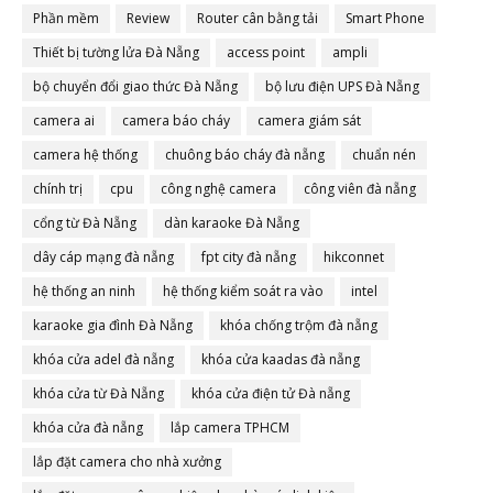
Phần mềm
Review
Router cân bằng tải
Smart Phone
Thiết bị tường lửa Đà Nẵng
access point
ampli
bộ chuyển đổi giao thức Đà Nẵng
bộ lưu điện UPS Đà Nẵng
camera ai
camera báo cháy
camera giám sát
camera hệ thống
chuông báo cháy đà nẵng
chuẩn nén
chính trị
cpu
công nghệ camera
công viên đà nẵng
cổng từ Đà Nẵng
dàn karaoke Đà Nẵng
dây cáp mạng đà nẵng
fpt city đà nẵng
hikconnet
hệ thống an ninh
hệ thống kiểm soát ra vào
intel
karaoke gia đình Đà Nẵng
khóa chống trộm đà nẵng
khóa cửa adel đà nẵng
khóa cửa kaadas đà nẵng
khóa cửa từ Đà Nẵng
khóa cửa điện tử Đà nẵng
khóa cửa đà nẵng
lắp camera TPHCM
lắp đặt camera cho nhà xưởng