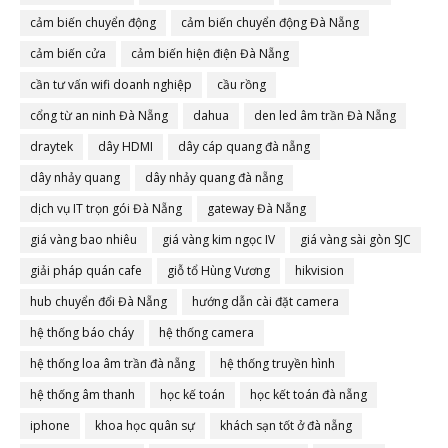
cảm biến chuyển động
cảm biến chuyển động Đà Nẵng
cảm biến cửa
cảm biến hiện điện Đà Nẵng
cần tư vấn wifi doanh nghiệp
cầu rồng
cổng từ an ninh Đà Nẵng
dahua
den led âm trần Đà Nẵng
draytek
dây HDMI
dây cáp quang đà nẵng
dây nhảy quang
dây nhảy quang đà nẵng
dịch vụ IT trọn gói Đà Nẵng
gateway Đà Nẵng
giá vàng bao nhiêu
giá vàng kim ngọc IV
giá vàng sài gòn SJC
giải pháp quán cafe
giỗ tổ Hùng Vương
hikvision
hub chuyển đổi Đà Nẵng
hướng dẫn cài đặt camera
hệ thống báo cháy
hệ thống camera
hệ thống loa âm trần đà nẵng
hệ thống truyền hình
hệ thống âm thanh
học kế toán
học kết toán đà nẵng
iphone
khoa học quân sự
khách sạn tốt ở đà nẵng