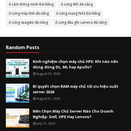
ổ cắm thông minh Đà Nẵng
ổ cứng WD đà nẵng
ổ cứng máy tính đà nẵng
ổ cứng mạng NAS Đà Nẵng
ổ cứng seagate đà nẵng
ổ cứng đầu ghi camera đà nẵng
Random Posts
Kinh nghiệm chọn máy chủ HPE: Khi nào nên
dùng dòng DL, ML hay Apollo?
August 03, 2026
Bí quyết chọn RAM máy chủ tối ưu hiệu suất
server 2026
August 01, 2026
Nên Chọn Máy Chủ Server Nào Cho Doanh
Nghiệp: Dell, HPE Hay Lenovo?
July 31, 2026