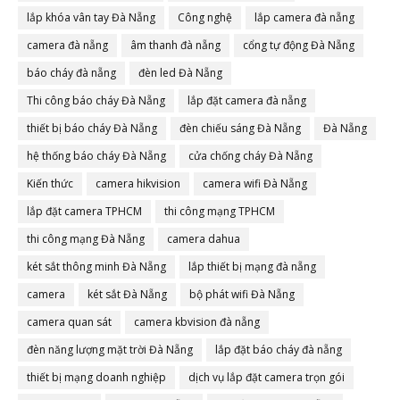
lắp khóa vân tay Đà Nẵng
Công nghệ
lắp camera đà nẵng
camera đà nẵng
âm thanh đà nẵng
cổng tự động Đà Nẵng
báo cháy đà nẵng
đèn led Đà Nẵng
Thi công báo cháy Đà Nẵng
lắp đặt camera đà nẵng
thiết bị báo cháy Đà Nẵng
đèn chiếu sáng Đà Nẵng
Đà Nẵng
hệ thống báo cháy Đà Nẵng
cửa chống cháy Đà Nẵng
Kiến thức
camera hikvision
camera wifi Đà Nẵng
lắp đặt camera TPHCM
thi công mạng TPHCM
thi công mạng Đà Nẵng
camera dahua
két sắt thông minh Đà Nẵng
lắp thiết bị mạng đà nẵng
camera
két sắt Đà Nẵng
bộ phát wifi Đà Nẵng
camera quan sát
camera kbvision đà nẵng
đèn năng lượng mặt trời Đà Nẵng
lắp đặt báo cháy đà nẵng
thiết bị mạng doanh nghiệp
dịch vụ lắp đặt camera trọn gói