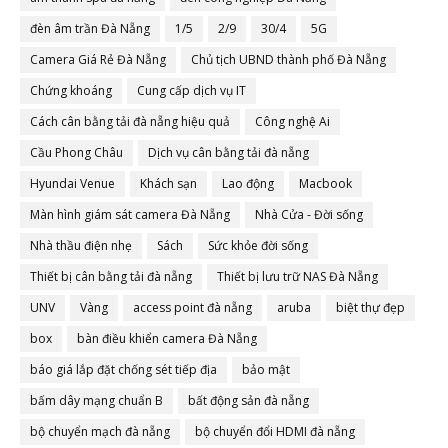
đèn âm trần Đà Nẵng
1/5
2/9
30/4
5G
Camera Giá Rẻ Đà Nẵng
Chủ tịch UBND thành phố Đà Nẵng
Chứng khoáng
Cung cấp dịch vụ IT
Cách cân bằng tải đà nẵng hiệu quả
Công nghệ Ai
Cầu Phong Châu
Dịch vụ cân bằng tải đà nẵng
Hyundai Venue
Khách sạn
Lao động
Macbook
Màn hình giám sát camera Đà Nẵng
Nhà Cửa - Đời sống
Nhà thầu điện nhẹ
Sách
Sức khỏe đời sống
Thiết bị cân bằng tải đà nẵng
Thiết bị lưu trữ NAS Đà Nẵng
UNV
Vàng
access point đà nẵng
aruba
biệt thự đẹp
box
bàn điều khiển camera Đà Nẵng
báo giá lắp đặt chống sét tiếp địa
bảo mật
bấm dây mạng chuẩn B
bất động sản đà nẵng
bộ chuyển mạch đà nẵng
bộ chuyển đổi HDMI đà nẵng