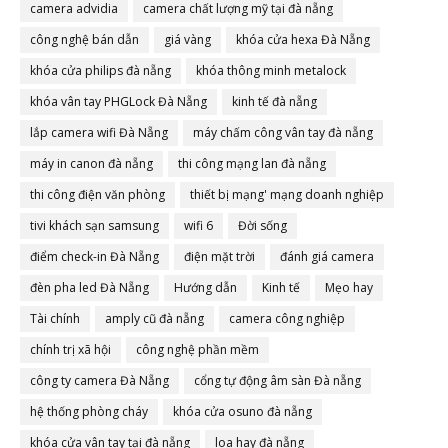
camera advidia
camera chất lượng mỹ tại đà nẵng
công nghệ bán dẫn
giá vàng
khóa cửa hexa Đà Nẵng
khóa cửa philips đà nẵng
khóa thông minh metalock
khóa vân tay PHGLock Đà Nẵng
kinh tế đà nẵng
lắp camera wifi Đà Nẵng
máy chấm công vân tay đà nẵng
máy in canon đà nẵng
thi công mạng lan đà nẵng
thi công điện văn phòng
thiết bị mạng' mạng doanh nghiệp
tivi khách sạn samsung
wifi 6
Đời sống
điểm check-in Đà Nẵng
điện mặt trời
đánh giá camera
đèn pha led Đà Nẵng
Hướng dẫn
Kinh tế
Mẹo hay
Tài chính
amply cũ đà nẵng
camera công nghiệp
chính trị xã hội
công nghệ phần mềm
công ty camera Đà Nẵng
cổng tự động âm sàn Đà nẵng
hệ thống phòng cháy
khóa cửa osuno đà nẵng
khóa cửa vân tay tại đà nẵng
loa hay đà nẵng