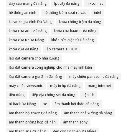
dây cáp mạng đà nẵng
fpt city đà nẵng
hikconnet
hệ thống an ninh
hệ thống kiểm soát ra vào
intel
karaoke gia đình Đà Nẵng
khóa chống trộm đà nẵng
khóa cửa adel đà nẵng
khóa cửa kaadas đà nẵng
khóa cửa từ Đà Nẵng
khóa cửa điện tử Đà nẵng
khóa cửa đà nẵng
lắp camera TPHCM
lắp đặt camera cho nhà xưởng
lắp đặt camera công nghiệp cho nhà máy linh kiện
lắp đặt camera gia đình đà nẵng
máy chiếu panasonic đà nẵng
máy chiếu viewsonic
máy in hp đà nẵng
mạng internet
tiêu dùng
tiếp địa chống sét đà nẵng
tiện ích
tủ Rack Đà Nẵng
xe
âm thanh hội thảo đà nẵng
âm thanh hội trường đà nẵng
âm thanh nhà xưởng đà nẵng
âm thanh phòng họp đà nẵn
âm thanh sony
âm thanh spa đà nẵng
đèn công nghiệp Đà Nẵng