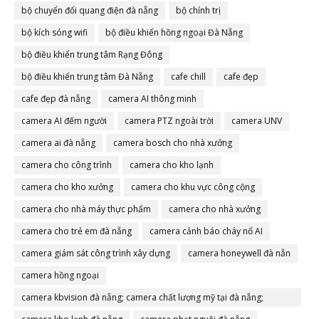
bộ chuyển đổi quang điện đà nẵng
bộ chính trị
bộ kích sóng wifi
bộ điều khiển hồng ngoại Đà Nẵng
bộ điều khiển trung tâm Rạng Đông
bộ điều khiển trung tâm Đà Nẵng
cafe chill
cafe đẹp
cafe đẹp đà nẵng
camera AI thông minh
camera AI đếm người
camera PTZ ngoài trời
camera UNV
camera ai đà nẵng
camera bosch cho nhà xưởng
camera cho công trình
camera cho kho lạnh
camera cho kho xưởng
camera cho khu vực công cộng
camera cho nhà máy thực phẩm
camera cho nhà xưởng
camera cho trẻ em đà nẵng
camera cảnh báo cháy nổ AI
camera giám sát công trình xây dựng
camera honeywell đà nẵn
camera hồng ngoại
camera kbvision đà nẵng; camera chất lượng mỹ tại đà nẵng;
camera đà nẵng