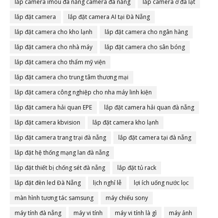
lắp camera imou đà nẵng camera đà nẵng
lắp camera ở đà lạt
lắp đặt camera
lắp đặt camera AI tại Đà Nẵng
lắp đặt camera cho kho lạnh
lắp đặt camera cho ngân hàng
lắp đặt camera cho nhà máy
lắp đặt camera cho sân bóng
lắp đặt camera cho thẩm mỹ viện
lắp đặt camera cho trung tâm thương mại
lắp đặt camera công nghiệp cho nha máy linh kiện
lắp đặt camera hải quan EPE
lắp đặt camera hải quan đà nẵng
lắp đặt camera kbvision
lắp đặt camera kho lạnh
lắp đặt camera trang trại đà nẵng
lắp đặt camera tại đà nẵng
lắp đặt hệ thống mạng lan đà nẵng
lắp đặt thiết bị chống sét đà nẵng
lắp đặt tủ rack
lắp đặt đèn led Đà Nẵng
lịch nghỉ lễ
lợi ích uống nước lọc
màn hình tương tác samsung
máy chiếu sony
máy tính đà nẵng
máy vi tính
máy vi tính là gì
máy ảnh