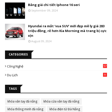
Bảng giá chi tiết Iphone 16 seri
September 09, 2024
Hyundai ra mắt ‘vua SUV’ mới đẹp mê ly giá 283
triệu đồng, rẻ hơn Kia Morning mà trang bị cực
xịn
August 09, 2024
CATEGORIES
Công Nghệ
57
Du Lịch
9
TAGS
khóa vân tay đà nẵng
khóa cửa vân tay đà nẵng
khóa thông minh đà nẵng
khóa điện tử Đà Nẵng