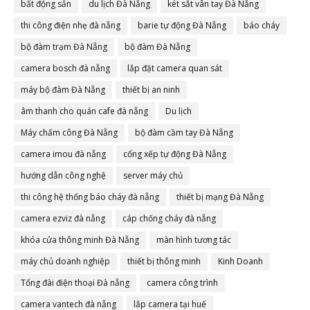
bất động sản
du lịch Đà Nẵng
két sắt vân tay Đà Nẵng
thi công điện nhẹ đà nẵng
barie tự động Đà Nẵng
báo cháy
bộ đàm trạm Đà Nẵng
bộ đàm Đà Nẵng
camera bosch đà nẵng
lắp đặt camera quan sát
máy bộ đàm Đà Nẵng
thiết bị an ninh
âm thanh cho quán cafe đà nẵng
Du lịch
Máy chấm công Đà Nẵng
bộ đàm cầm tay Đà Nẵng
camera imou đà nẵng
cổng xếp tự động Đà Nẵng
hướng dẫn công nghệ
server máy chủ
thi công hệ thống báo cháy đà nẵng
thiết bị mạng Đà Nẵng
camera ezviz đà nẵng
cáp chống cháy đà nẵng
khóa cửa thông minh Đà Nẵng
màn hình tương tác
máy chủ doanh nghiệp
thiết bị thông minh
Kinh Doanh
Tổng đài điện thoại Đà nẵng
camera công trình
camera vantech đà nẵng
lắp camera tại huế