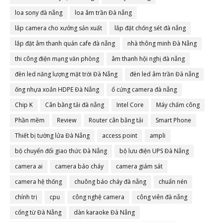
loa sony đà nẵng
loa âm trần Đà nẵng
lắp camera cho xưởng sản xuất
lắp đặt chống sét đà nẵng
lắp đặt âm thanh quán cafe đà nẵng
nhà thông minh Đà Nẵng
thi công điện mạng văn phòng
âm thanh hội nghị đà nẵng
đèn led năng lượng mặt trời Đà Nẵng
đèn led âm trần Đà nẵng
ống nhựa xoắn HDPE Đà Nẵng
ổ cứng camera đà nẵng
Chip K
Cân bằng tải đà nẵng
Intel Core
Máy chấm công
Phần mềm
Review
Router cân bằng tải
Smart Phone
Thiết bị tường lửa Đà Nẵng
access point
ampli
bộ chuyển đổi giao thức Đà Nẵng
bộ lưu điện UPS Đà Nẵng
camera ai
camera báo cháy
camera giám sát
camera hệ thống
chuông báo cháy đà nẵng
chuẩn nén
chính trị
cpu
công nghệ camera
công viên đà nẵng
cổng từ Đà Nẵng
dàn karaoke Đà Nẵng