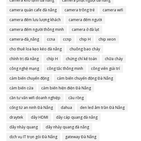
camera kho lạnh đà nẵng
camera phạt nguội đà nẵng
camera quán cafe đà nẵng
camera trông trẻ
camera wifi
camera đếm lưu lượng khách
camera đếm người
camera đếm người thông minh
camera ở đà lạt
camera-đà_nẵng
ccna
ccnp
chip H
chip xeon
cho thuê loa kẹo kéo đà nẵng
chuông bao cháy
chính trị đà nẵng
chíp H
chứng chỉ kế toán
chữa cháy
công nghệ mạng
công tắc thông minh
công viên giải trí
cảm biến chuyển động
cảm biến chuyển động Đà Nẵng
cảm biến cửa
cảm biến hiện điện Đà Nẵng
cần tư vấn wifi doanh nghiệp
cầu rồng
cổng từ an ninh Đà Nẵng
dahua
den led âm trần Đà Nẵng
draytek
dây HDMI
dây cáp quang đà nẵng
dây nhảy quang
dây nhảy quang đà nẵng
dịch vụ IT trọn gói Đà Nẵng
gateway Đà Nẵng