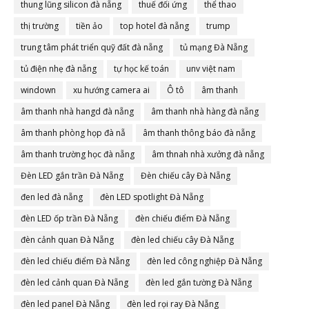
thung lũng silicon đà nẵng
thuế đối ứng
thể thao
thị trường
tiền ảo
top hotel đà nẵng
trump
trung tâm phát triển quỹ đất đà nẵng
tủ mạng Đà Nẵng
tủ điện nhẹ đà nẵng
tự học kế toán
unv việt nam
windown
xu hướng camera ai
Ô tô
âm thanh
âm thanh nhà hangd đà nẵng
âm thanh nhà hàng đà nẵng
âm thanh phòng họp đà nẵ
âm thanh thông báo đà nẵng
âm thanh trường học đà nẵng
âm thnah nhà xưởng đà nẵng
Đèn LED gắn trần Đà Nẵng
Đèn chiếu cây Đà Nẵng
đen led đà nẵng
đèn LED spotlight Đà Nẵng
đèn LED ốp trần Đà Nẵng
đèn chiếu điểm Đà Nẵng
đèn cảnh quan Đà Nẵng
đèn led chiếu cây Đà Nẵng
đèn led chiếu điểm Đà Nẵng
đèn led công nghiệp Đà Nẵng
đèn led cảnh quan Đà Nẵng
đèn led gắn tường Đà Nẵng
đèn led panel Đà Nẵng
đèn led rọi ray Đà Nẵng