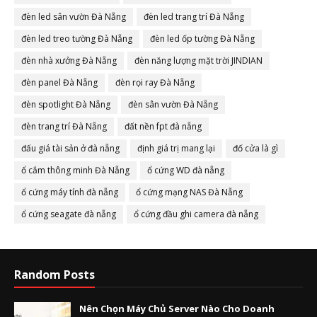
đèn led sân vườn Đà Nẵng
đèn led trang trí Đà Nẵng
đèn led treo tường Đà Nẵng
đèn led ốp tường Đà Nẵng
đèn nhà xưởng Đà Nẵng
đèn năng lượng mặt trời JINDIAN
đèn panel Đà Nẵng
đèn rọi ray Đà Nẵng
đèn spotlight Đà Nẵng
đèn sân vườn Đà Nẵng
đèn trang trí Đà Nẵng
đất nền fpt đà nẵng
đấu giá tài sản ở đà nẵng
định giá trị mang lại
đố cửa là gì
ổ cắm thông minh Đà Nẵng
ổ cứng WD đà nẵng
ổ cứng máy tính đà nẵng
ổ cứng mạng NAS Đà Nẵng
ổ cứng seagate đà nẵng
ổ cứng đầu ghi camera đà nẵng
Random Posts
Nên Chọn Máy Chủ Server Nào Cho Doanh