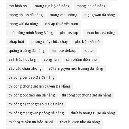
mô hình osi
mạng cục bộ đà nẵng
mạng lan đà nẵng
mạng nội bộ đà nẵng
mạng văn phòng
mạng wan đà nẵng
mạng wifi đà nẵng
mỹ áp thuế việt nam
nhà thông minh Rạng Đông
photoshop
pháo hoa đà nẵng
pháp luật
phòng cháy chữa cháy
phụ kiện kết nối
quãng trường đà nẵng
remote dektop
router
sinh trắc học là gì
sông hàn
sản phẩm điện nhẹ
sập cầu châu phong
sở tài nguyên môi trường đà nẵng
thi công bãi tiếp địa đà nẵng
thi công chống sét lan truyền Đà Nẵng
thi công cọc tiếp địa đà nẵng
thi công cột chống sét đà nẵng
thi công hệ thống tiếp địa đà nẵng
thi công mạng văn phòng đà nẵng
thiết bị mạng ruijie đà nẵng
thiết bị truyền tin báo sự cố
thiết bị điện nhẹ đà nẵng