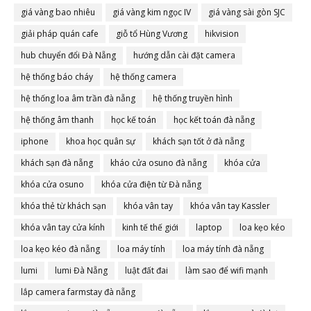
giá vàng bao nhiêu
giá vàng kim ngọc IV
giá vàng sài gòn SJC
giải pháp quán cafe
giỗ tổ Hùng Vương
hikvision
hub chuyển đổi Đà Nẵng
hướng dẫn cài đặt camera
hệ thống báo cháy
hệ thống camera
hệ thống loa âm trần đà nẵng
hệ thống truyền hình
hệ thống âm thanh
học kế toán
học kết toán đà nẵng
iphone
khoa học quân sự
khách sạn tốt ở đà nẵng
khách sạn đà nẵng
kháo cửa osuno đà nẵng
khóa cửa
khóa cửa osuno
khóa cửa điện từ Đà nẵng
khóa thẻ từ khách sạn
khóa vân tay
khóa vân tay Kassler
khóa vân tay cửa kính
kinh tế thế giới
laptop
loa kẹo kéo
loa kẹo kéo đà nẵng
loa máy tính
loa máy tính đà nẵng
lumi
lumi Đà Nẵng
luật đất đai
làm sao để wifi mạnh
lắp camera farmstay đà nẵng