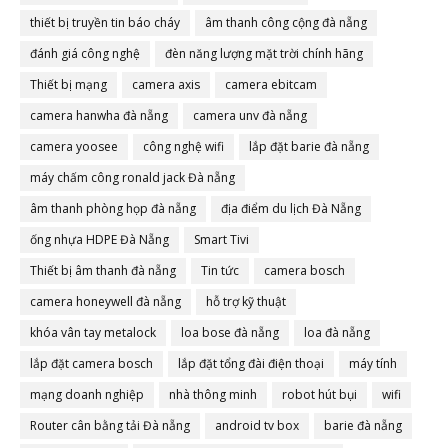
thiết bị truyền tin báo cháy
âm thanh công cộng đà nẵng
đánh giá công nghệ
đèn năng lượng mặt trời chính hãng
Thiết bị mạng
camera axis
camera ebitcam
camera hanwha đà nẵng
camera unv đà nẵng
camera yoosee
công nghệ wifi
lắp đặt barie đà nẵng
máy chấm công ronald jack Đà nẵng
âm thanh phòng họp đà nẵng
địa điểm du lịch Đà Nẵng
ống nhựa HDPE Đà Nẵng
Smart Tivi
Thiết bị âm thanh đà nẵng
Tin tức
camera bosch
camera honeywell đà nẵng
hỗ trợ kỹ thuật
khóa vân tay metalock
loa bose đà nẵng
loa đà nẵng
lắp đặt camera bosch
lắp đặt tổng đài điện thoại
máy tính
mạng doanh nghiệp
nhà thông minh
robot hút bụi
wifi
Router cân bằng tải Đà nẵng
android tv box
barie đà nẵng