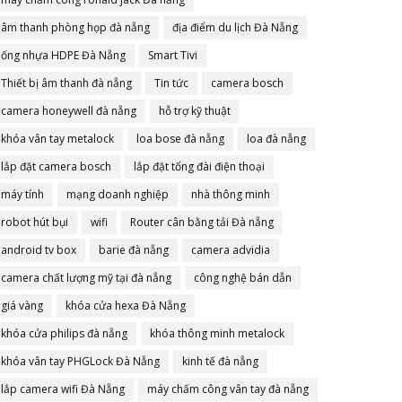
âm thanh phòng họp đà nẵng
địa điểm du lịch Đà Nẵng
ống nhựa HDPE Đà Nẵng
Smart Tivi
Thiết bị âm thanh đà nẵng
Tin tức
camera bosch
camera honeywell đà nẵng
hỗ trợ kỹ thuật
khóa vân tay metalock
loa bose đà nẵng
loa đà nẵng
lắp đặt camera bosch
lắp đặt tổng đài điện thoại
máy tính
mạng doanh nghiệp
nhà thông minh
robot hút bụi
wifi
Router cân bằng tải Đà nẵng
android tv box
barie đà nẵng
camera advidia
camera chất lượng mỹ tại đà nẵng
công nghệ bán dẫn
giá vàng
khóa cửa hexa Đà Nẵng
khóa cửa philips đà nẵng
khóa thông minh metalock
khóa vân tay PHGLock Đà Nẵng
kinh tế đà nẵng
lắp camera wifi Đà Nẵng
máy chấm công vân tay đà nẵng