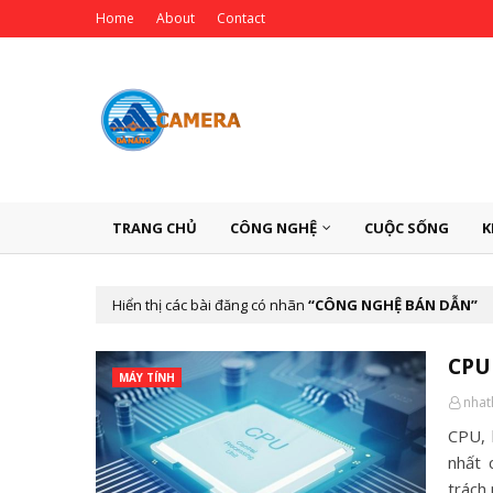
Home
About
Contact
TRANG CHỦ
CÔNG NGHỆ
CUỘC SỐNG
K
Hiển thị các bài đăng có nhãn
CÔNG NGHỆ BÁN DẪN
CPU 
MÁY TÍNH
nha
CPU, 
nhất 
trách 