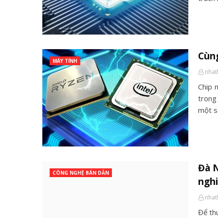
Cùng
MÁY TÍNH
nha
Chip m
trong 
một s
Đà N
CÔNG NGHỆ BÁN DẪN
ngh
nha
Để th