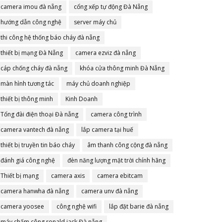
camera imou đà nẵng
cổng xếp tự động Đà Nẵng
hướng dẫn công nghệ
server máy chủ
thi công hệ thống báo cháy đà nẵng
thiết bị mạng Đà Nẵng
camera ezviz đà nẵng
cáp chống cháy đà nẵng
khóa cửa thông minh Đà Nẵng
màn hình tương tác
máy chủ doanh nghiệp
thiết bị thông minh
Kinh Doanh
Tổng đài điện thoại Đà nẵng
camera công trình
camera vantech đà nẵng
lắp camera tại huế
thiết bị truyền tin báo cháy
âm thanh công cộng đà nẵng
đánh giá công nghệ
đèn năng lượng mặt trời chính hãng
Thiết bị mạng
camera axis
camera ebitcam
camera hanwha đà nẵng
camera unv đà nẵng
camera yoosee
công nghệ wifi
lắp đặt barie đà nẵng
máy chấm công ronald jack Đà nẵng