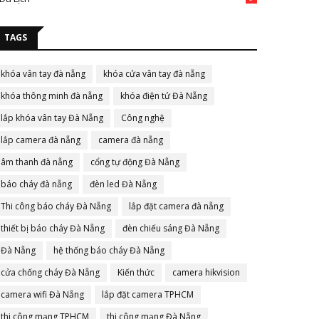
TAGS
khóa vân tay đà nẵng
khóa cửa vân tay đà nẵng
khóa thông minh đà nẵng
khóa điện tử Đà Nẵng
lắp khóa vân tay Đà Nẵng
Công nghệ
lắp camera đà nẵng
camera đà nẵng
âm thanh đà nẵng
cổng tự động Đà Nẵng
báo cháy đà nẵng
đèn led Đà Nẵng
Thi công báo cháy Đà Nẵng
lắp đặt camera đà nẵng
thiết bị báo cháy Đà Nẵng
đèn chiếu sáng Đà Nẵng
Đà Nẵng
hệ thống báo cháy Đà Nẵng
cửa chống cháy Đà Nẵng
Kiến thức
camera hikvision
camera wifi Đà Nẵng
lắp đặt camera TPHCM
thi công mạng TPHCM
thi công mạng Đà Nẵng