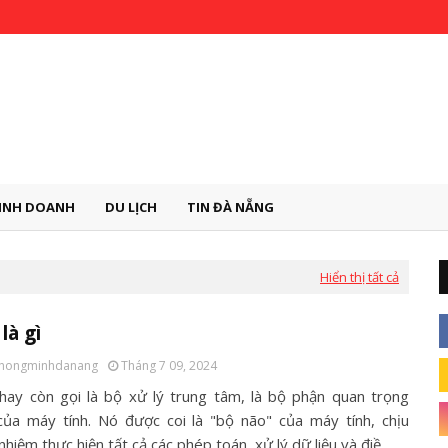
INH DOANH
DU LỊCH
TIN ĐÀ NẴNG
Hiển thị tất cả
là gì
thongminhdanang
Tháng 7 09, 2024
hay còn gọi là bộ xử lý trung tâm, là bộ phận quan trọng
của máy tính. Nó được coi là "bộ não" của máy tính, chịu
nhiệm thực hiện tất cả các phép toán, xử lý dữ liệu và điề…