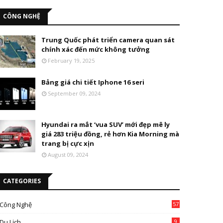
CÔNG NGHỆ
Trung Quốc phát triển camera quan sát
chính xác đến mức không tưởng
February 19, 2025
Bảng giá chi tiết Iphone 16 seri
September 09, 2024
Hyundai ra mắt ‘vua SUV’ mới đẹp mê ly
giá 283 triệu đồng, rẻ hơn Kia Morning mà
trang bị cực xịn
August 09, 2024
CATEGORIES
Công Nghệ
57
Du Lịch
9