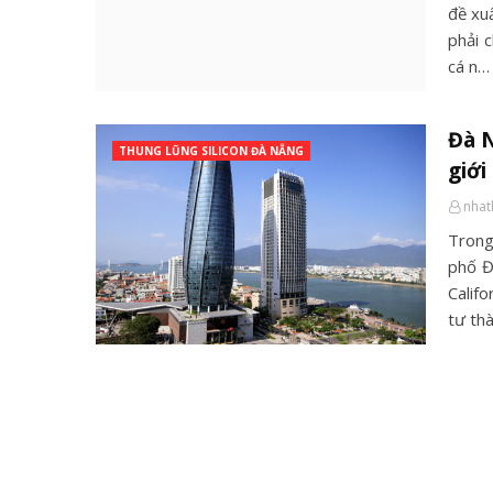
đề xu
phải 
cá n…
Đà N
THUNG LŨNG SILICON ĐÀ NẴNG
giới
nha
Trong
phố Đ
Calif
tư tha