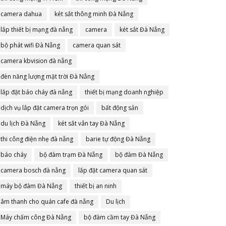
camera dahua
két sắt thông minh Đà Nẵng
lắp thiết bị mạng đà nẵng
camera
két sắt Đà Nẵng
bộ phát wifi Đà Nẵng
camera quan sát
camera kbvision đà nẵng
đèn năng lượng mặt trời Đà Nẵng
lắp đặt báo cháy đà nẵng
thiết bị mạng doanh nghiệp
dịch vụ lắp đặt camera trọn gói
bất động sản
du lịch Đà Nẵng
két sắt vân tay Đà Nẵng
thi công điện nhẹ đà nẵng
barie tự động Đà Nẵng
báo cháy
bộ đàm trạm Đà Nẵng
bộ đàm Đà Nẵng
camera bosch đà nẵng
lắp đặt camera quan sát
máy bộ đàm Đà Nẵng
thiết bị an ninh
âm thanh cho quán cafe đà nẵng
Du lịch
Máy chấm công Đà Nẵng
bộ đàm cầm tay Đà Nẵng