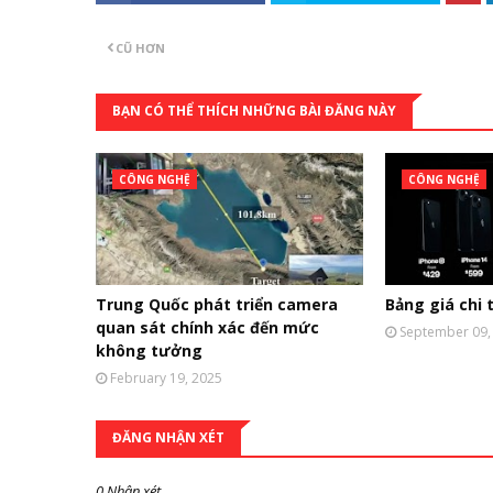
CŨ HƠN
BẠN CÓ THỂ THÍCH NHỮNG BÀI ĐĂNG NÀY
CÔNG NGHỆ
CÔNG NGHỆ
Trung Quốc phát triển camera
Bảng giá chi t
quan sát chính xác đến mức
September 09,
không tưởng
February 19, 2025
ĐĂNG NHẬN XÉT
0 Nhận xét