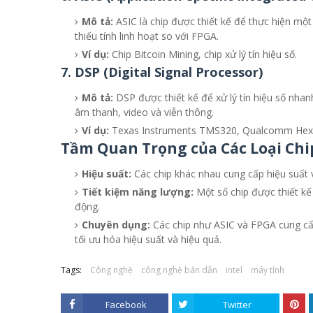
Mô tả:
ASIC là chip được thiết kế để thực hiện mộ
thiếu tính linh hoạt so với FPGA.
Ví dụ:
Chip Bitcoin Mining, chip xử lý tín hiệu số.
7.
DSP (Digital Signal Processor)
Mô tả:
DSP được thiết kế để xử lý tín hiệu số nha
âm thanh, video và viễn thông.
Ví dụ:
Texas Instruments TMS320, Qualcomm Hex
Tầm Quan Trọng của Các Loại Chi
Hiệu suất:
Các chip khác nhau cung cấp hiệu suất 
Tiết kiệm năng lượng:
Một số chip được thiết kế 
động.
Chuyên dụng:
Các chip như ASIC và FPGA cung cấ
tối ưu hóa hiệu suất và hiệu quả.
Tags:
Công nghệ
công nghệ bán dẫn
intel
máy tính
Facebook
Twitter