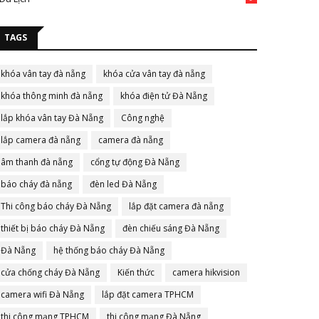
TAGS
khóa vân tay đà nẵng
khóa cửa vân tay đà nẵng
khóa thông minh đà nẵng
khóa điện tử Đà Nẵng
lắp khóa vân tay Đà Nẵng
Công nghệ
lắp camera đà nẵng
camera đà nẵng
âm thanh đà nẵng
cổng tự động Đà Nẵng
báo cháy đà nẵng
đèn led Đà Nẵng
Thi công báo cháy Đà Nẵng
lắp đặt camera đà nẵng
thiết bị báo cháy Đà Nẵng
đèn chiếu sáng Đà Nẵng
Đà Nẵng
hệ thống báo cháy Đà Nẵng
cửa chống cháy Đà Nẵng
Kiến thức
camera hikvision
camera wifi Đà Nẵng
lắp đặt camera TPHCM
thi công mạng TPHCM
thi công mạng Đà Nẵng