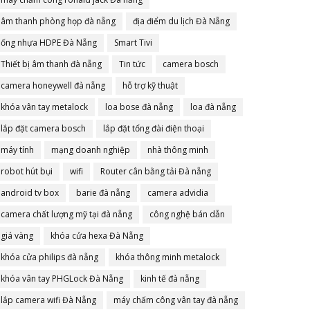
âm thanh phòng họp đà nẵng
địa điểm du lịch Đà Nẵng
ống nhựa HDPE Đà Nẵng
Smart Tivi
Thiết bị âm thanh đà nẵng
Tin tức
camera bosch
camera honeywell đà nẵng
hỗ trợ kỹ thuật
khóa vân tay metalock
loa bose đà nẵng
loa đà nẵng
lắp đặt camera bosch
lắp đặt tổng đài điện thoại
máy tính
mạng doanh nghiệp
nhà thông minh
robot hút bụi
wifi
Router cân bằng tải Đà nẵng
android tv box
barie đà nẵng
camera advidia
camera chất lượng mỹ tại đà nẵng
công nghệ bán dẫn
giá vàng
khóa cửa hexa Đà Nẵng
khóa cửa philips đà nẵng
khóa thông minh metalock
khóa vân tay PHGLock Đà Nẵng
kinh tế đà nẵng
lắp camera wifi Đà Nẵng
máy chấm công vân tay đà nẵng