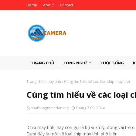
Home
About
Contact
TRANG CHỦ
CÔNG NGHỆ
CUỘC SỐNG
K
Trang chủ
máy tính
Cùng tìm hiểu về các loại chip máy tính
Cùng tìm hiểu về các loại 
nhathongminhdanang
Tháng 7 09, 2024
Chip máy tính, hay còn gọi là bộ vi xử lý, đóng vai trò q
Dưới đây là một số loại chip máy tính phổ biến: