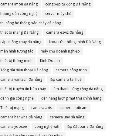
camera imou đà nẵng
cổng xếp tự động Đà Nẵng
hướng dẫn công nghệ
server máy chủ
thi công hệ thống báo cháy đà nẵng
thiết bị mạng Đà Nẵng
camera ezviz đà nẵng
cáp chống cháy đà nẵng
khóa cửa thông minh Đà Nẵng
màn hình tương tác
máy chủ doanh nghiệp
thiết bị thông minh
Kinh Doanh
Tổng đài điện thoại Đà nẵng
camera công trình
camera vantech đà nẵng
lắp camera tại huế
thiết bị truyền tin báo cháy
âm thanh công cộng đà nẵng
đánh giá công nghệ
đèn năng lượng mặt trời chính hãng
Thiết bị mạng
camera axis
camera ebitcam
camera hanwha đà nẵng
camera unv đà nẵng
camera yoosee
công nghệ wifi
lắp đặt barie đà nẵng
máy chấm công ronald jack Đà nẵng