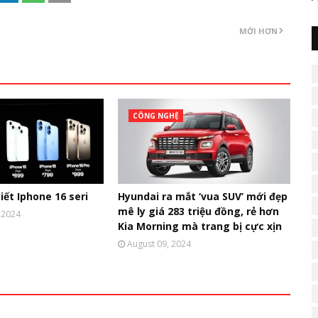
MỚI HƠN
CÔNG NGHỆ
iết Iphone 16 seri
Hyundai ra mắt ‘vua SUV’ mới đẹp
mê ly giá 283 triệu đồng, rẻ hơn
 2024
Kia Morning mà trang bị cực xịn
August 09, 2024