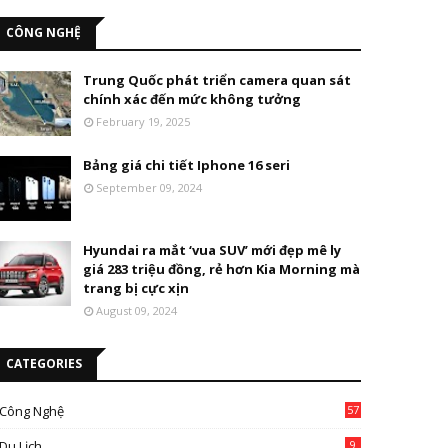
CÔNG NGHỆ
Trung Quốc phát triển camera quan sát
chính xác đến mức không tưởng
February 19, 2025
Bảng giá chi tiết Iphone 16 seri
September 09, 2024
Hyundai ra mắt ‘vua SUV’ mới đẹp mê ly
giá 283 triệu đồng, rẻ hơn Kia Morning mà
trang bị cực xịn
August 09, 2024
CATEGORIES
Công Nghệ
57
Du Lịch
9