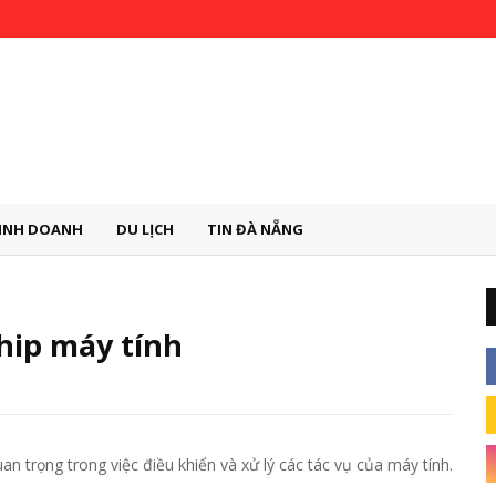
INH DOANH
DU LỊCH
TIN ĐÀ NẴNG
chip máy tính
uan trọng trong việc điều khiển và xử lý các tác vụ của máy tính.