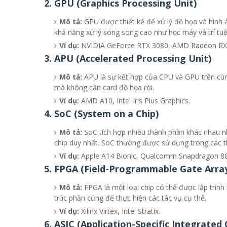
2.
GPU (Graphics Processing Unit)
Mô tả:
GPU được thiết kế để xử lý đồ họa và hình 
khả năng xử lý song song cao như học máy và trí tuệ
Ví dụ:
NVIDIA GeForce RTX 3080, AMD Radeon RX
3.
APU (Accelerated Processing Unit)
Mô tả:
APU là sự kết hợp của CPU và GPU trên cùng
mà không cần card đồ họa rời.
Ví dụ:
AMD A10, Intel Iris Plus Graphics.
4.
SoC (System on a Chip)
Mô tả:
SoC tích hợp nhiều thành phần khác nhau 
chip duy nhất. SoC thường được sử dụng trong các th
Ví dụ:
Apple A14 Bionic, Qualcomm Snapdragon 88
5.
FPGA (Field-Programmable Gate Arra
Mô tả:
FPGA là một loại chip có thể được lập trình 
trúc phần cứng để thực hiện các tác vụ cụ thể.
Ví dụ:
Xilinx Virtex, Intel Stratix.
6.
ASIC (Application-Specific Integrated C