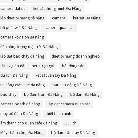
camera dahua
két sắt thông minh Đà Nẵng
lắp thiết bị mạng đà nẵng
camera
két sắt Đà Nẵng
bộ phát wifi Đà Nẵng
camera quan sát
camera kbvision đà nẵng
đèn năng lượng mặt trời Đà Nẵng
lắp đặt báo cháy đà nẵng
thiết bị mạng doanh nghiệp
dịch vụ lắp đặt camera trọn gói
bất động sản
du lịch Đà Nẵng
két sắt vân tay Đà Nẵng
thi công điện nhẹ đà nẵng
barie tự động Đà Nẵng
báo cháy
bộ đàm trạm Đà Nẵng
bộ đàm Đà Nẵng
camera bosch đà nẵng
lắp đặt camera quan sát
máy bộ đàm Đà Nẵng
thiết bị an ninh
âm thanh cho quán cafe đà nẵng
Du lịch
Máy chấm công Đà Nẵng
bộ đàm cầm tay Đà Nẵng