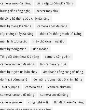
camera imou đà nẵng
cổng xếp tự động Đà Nẵng
hướng dẫn công nghệ
server máy chủ
thi công hệ thống báo cháy đà nẵng
thiết bị mạng Đà Nẵng
camera ezviz đà nẵng
cáp chống cháy đà nẵng
khóa cửa thông minh Đà Nẵng
màn hình tương tác
máy chủ doanh nghiệp
thiết bị thông minh
Kinh Doanh
Tổng đài điện thoại Đà nẵng
camera công trình
camera vantech đà nẵng
lắp camera tại huế
thiết bị truyền tin báo cháy
âm thanh công cộng đà nẵng
đánh giá công nghệ
đèn năng lượng mặt trời chính hãng
Thiết bị mạng
camera axis
camera ebitcam
camera hanwha đà nẵng
camera unv đà nẵng
camera yoosee
công nghệ wifi
lắp đặt barie đà nẵng
máy chấm công ronald jack Đà nẵng