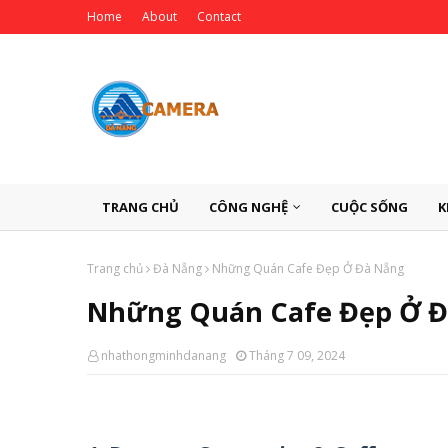
Home
About
Contact
TRANG CHỦ
CÔNG NGHỆ
CUỘC SỐNG
K
Trang chủ
Đà Nẵng
Những Quán Cafe Đẹp Ở Đà Nẵng
Những Quán Cafe Đẹp Ở 
nhathongminhdanang
Tháng 7 09, 2024