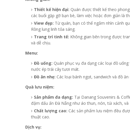
Thiết kế hiện đại:
Quán được thiết kế theo phong c
các buổi gặp gỡ bạn bè, làm việc hoặc đơn giản là th
View đẹp:
Từ quán, bạn có thể ngắm nhìn cảnh qua
Rồng lung linh tỏa sáng.
Trang trí tinh tế:
Không gian bên trong được trang
và dễ chịu.
Menu:
Đồ uống:
Quán phục vụ đa dạng các loại đồ uống từ
nước ép trái cây tươi mát.
Đồ ăn nhẹ:
Các loại bánh ngọt, sandwich và đồ ăn 
Quà lưu niệm:
Sản phẩm đa dạng:
Tại Danang Souvenirs & Coffe
đậm dấu ấn Đà Nẵng như áo thun, nón, túi xách, và
Chất lượng cao:
Các sản phẩm lưu niệm đều được 
thuật cao.
Dịch vụ: