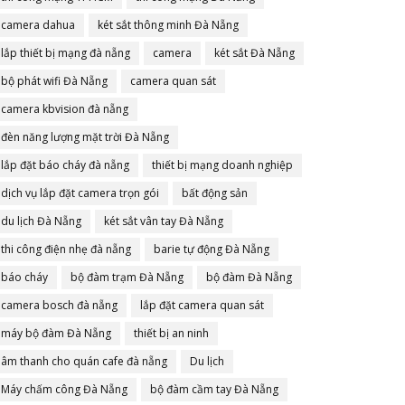
camera dahua
két sắt thông minh Đà Nẵng
lắp thiết bị mạng đà nẵng
camera
két sắt Đà Nẵng
bộ phát wifi Đà Nẵng
camera quan sát
camera kbvision đà nẵng
đèn năng lượng mặt trời Đà Nẵng
lắp đặt báo cháy đà nẵng
thiết bị mạng doanh nghiệp
dịch vụ lắp đặt camera trọn gói
bất động sản
du lịch Đà Nẵng
két sắt vân tay Đà Nẵng
thi công điện nhẹ đà nẵng
barie tự động Đà Nẵng
báo cháy
bộ đàm trạm Đà Nẵng
bộ đàm Đà Nẵng
camera bosch đà nẵng
lắp đặt camera quan sát
máy bộ đàm Đà Nẵng
thiết bị an ninh
âm thanh cho quán cafe đà nẵng
Du lịch
Máy chấm công Đà Nẵng
bộ đàm cầm tay Đà Nẵng