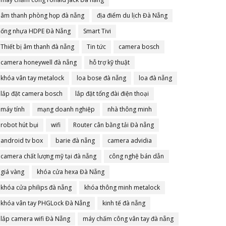
âm thanh phòng họp đà nẵng
địa điểm du lịch Đà Nẵng
ống nhựa HDPE Đà Nẵng
Smart Tivi
Thiết bị âm thanh đà nẵng
Tin tức
camera bosch
camera honeywell đà nẵng
hỗ trợ kỹ thuật
khóa vân tay metalock
loa bose đà nẵng
loa đà nẵng
lắp đặt camera bosch
lắp đặt tổng đài điện thoại
máy tính
mạng doanh nghiệp
nhà thông minh
robot hút bụi
wifi
Router cân bằng tải Đà nẵng
android tv box
barie đà nẵng
camera advidia
camera chất lượng mỹ tại đà nẵng
công nghệ bán dẫn
giá vàng
khóa cửa hexa Đà Nẵng
khóa cửa philips đà nẵng
khóa thông minh metalock
khóa vân tay PHGLock Đà Nẵng
kinh tế đà nẵng
lắp camera wifi Đà Nẵng
máy chấm công vân tay đà nẵng