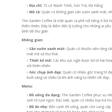
Địa chỉ:
72 Lê Mạnh Trinh, Sơn Trà, Đà Nẵng
Mô tả:
Quán có không gian sân vườn xanh mát, nhiề
The Garden Coffee là một quán cà phê nổi tiếng ở Đà Nẵ
thiên nhiên. Đây là điểm đến lý tưởng cho những ai yêu
bình để thư giãn.
Không gian:
Sân vườn xanh mát:
Quán có khuôn viên rộng rãi
mát mẻ và thư thái.
Thiết kế mở:
Các khu vực ngồi được bố trí hài hòa
với thiên nhiên.
Góc chụp ảnh đẹp:
Quán có nhiều góc trang trí đẹ
buổi sáng và chiều tà khi ánh sáng tự nhiên rất đẹp.
Menu:
Đồ uống đa dạng:
The Garden Coffee phục vụ nhiều
sinh tố tươi ngon. Đặc biệt, quán có nhiều loại trà h
Đồ ăn nhẹ:
Bên cạnh đồ uống, quán còn cung cấp c
hợp cho những buổi hẹn hò hoặc gặp gỡ bạn bè.