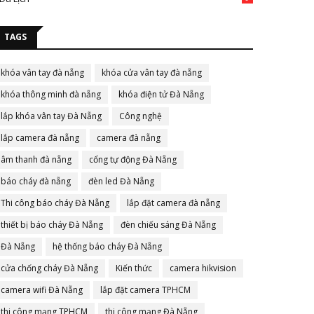
TAGS
khóa vân tay đà nẵng
khóa cửa vân tay đà nẵng
khóa thông minh đà nẵng
khóa điện tử Đà Nẵng
lắp khóa vân tay Đà Nẵng
Công nghệ
lắp camera đà nẵng
camera đà nẵng
âm thanh đà nẵng
cổng tự động Đà Nẵng
báo cháy đà nẵng
đèn led Đà Nẵng
Thi công báo cháy Đà Nẵng
lắp đặt camera đà nẵng
thiết bị báo cháy Đà Nẵng
đèn chiếu sáng Đà Nẵng
Đà Nẵng
hệ thống báo cháy Đà Nẵng
cửa chống cháy Đà Nẵng
Kiến thức
camera hikvision
camera wifi Đà Nẵng
lắp đặt camera TPHCM
thi công mạng TPHCM
thi công mạng Đà Nẵng