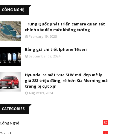
CÔNG NGHỆ
Trung Quốc phát triển camera quan sát
chính xác đến mức không tưởng
February 19, 2025
Bảng giá chi tiết Iphone 16 seri
September 09, 2024
Hyundai ra mắt ‘vua SUV’ mới đẹp mê ly
giá 283 triệu đồng, rẻ hơn Kia Morning mà
trang bị cực xịn
August 09, 2024
CATEGORIES
Công Nghệ
57
Du Lịch
9