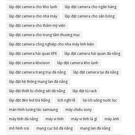
lắp đặt camera cho kho lạnh
lắp đặt camera cho ngân hàng
lắp đặt camera cho nhà máy
lắp đặt camera cho sân bóng
lắp đặt camera cho thẩm mỹ viện
lắp đặt camera cho trung tâm thương mại
lắp đặt camera công nghiệp cho nha máy linh kiện
lắp đặt camera hải quan EPE
lắp đặt camera hải quan đà nẵng
lắp đặt camera kbvision
lắp đặt camera kho lạnh
lắp đặt camera trang trại đà nẵng
lắp đặt camera tại đà nẵng
lắp đặt hệ thống mạng lan đà nẵng
lắp đặt thiết bị chống sét đà nẵng
lắp đặt tủ rack
lắp đặt đèn led Đà Nẵng
lịch nghỉ lễ
lợi ích uống nước lọc
màn hình tương tác samsung
máy chiếu sony
máy tính đà nẵng
máy vi tính
máy vi tính là gì
máy ảnh
mô hình osi
mạng cục bộ đà nẵng
mạng lan đà nẵng