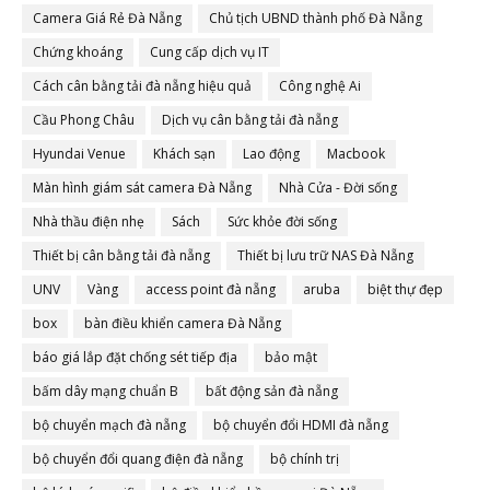
Camera Giá Rẻ Đà Nẵng
Chủ tịch UBND thành phố Đà Nẵng
Chứng khoáng
Cung cấp dịch vụ IT
Cách cân bằng tải đà nẵng hiệu quả
Công nghệ Ai
Cầu Phong Châu
Dịch vụ cân bằng tải đà nẵng
Hyundai Venue
Khách sạn
Lao động
Macbook
Màn hình giám sát camera Đà Nẵng
Nhà Cửa - Đời sống
Nhà thầu điện nhẹ
Sách
Sức khỏe đời sống
Thiết bị cân bằng tải đà nẵng
Thiết bị lưu trữ NAS Đà Nẵng
UNV
Vàng
access point đà nẵng
aruba
biệt thự đẹp
box
bàn điều khiển camera Đà Nẵng
báo giá lắp đặt chống sét tiếp địa
bảo mật
bấm dây mạng chuẩn B
bất động sản đà nẵng
bộ chuyển mạch đà nẵng
bộ chuyển đổi HDMI đà nẵng
bộ chuyển đổi quang điện đà nẵng
bộ chính trị