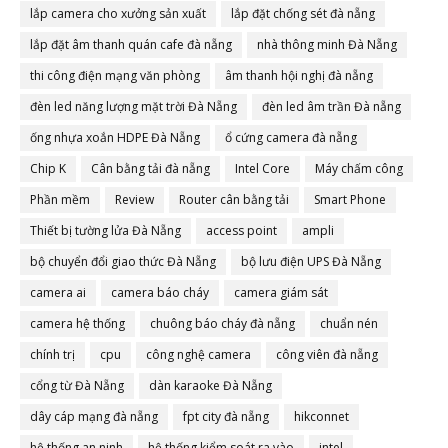
lắp camera cho xưởng sản xuất
lắp đặt chống sét đà nẵng
lắp đặt âm thanh quán cafe đà nẵng
nhà thông minh Đà Nẵng
thi công điện mạng văn phòng
âm thanh hội nghị đà nẵng
đèn led năng lượng mặt trời Đà Nẵng
đèn led âm trần Đà nẵng
ống nhựa xoắn HDPE Đà Nẵng
ổ cứng camera đà nẵng
Chip K
Cân bằng tải đà nẵng
Intel Core
Máy chấm công
Phần mềm
Review
Router cân bằng tải
Smart Phone
Thiết bị tường lửa Đà Nẵng
access point
ampli
bộ chuyển đổi giao thức Đà Nẵng
bộ lưu điện UPS Đà Nẵng
camera ai
camera báo cháy
camera giám sát
camera hệ thống
chuông báo cháy đà nẵng
chuẩn nén
chính trị
cpu
công nghệ camera
công viên đà nẵng
cổng từ Đà Nẵng
dàn karaoke Đà Nẵng
dây cáp mạng đà nẵng
fpt city đà nẵng
hikconnet
hệ thống an ninh
hệ thống kiểm soát ra vào
intel