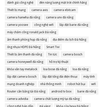
đánh giá công nghệ
đèn năng lượng mặt trời chính hãng
Thiết bị mạng
camera axis
camera ebitcam
camera hanwha đà nẵng
camera unv đà nẵng
camera yoosee
công nghệ wifi
lắp đặt barie đà nẵng
máy chấm công ronald jack Đà nẵng
âm thanh phòng họp đà nẵng
địa điểm du lịch Đà Nẵng
ống nhựa HDPE Đà Nẵng
Smart Tivi
Thiết bị âm thanh đà nẵng
Tin tức
camera bosch
camera honeywell đà nẵng
hỗ trợ kỹ thuật
khóa vân tay metalock
loa bose đà nẵng
loa đà nẵng
lắp đặt camera bosch
lắp đặt tổng đài điện thoại
máy tính
mạng doanh nghiệp
nhà thông minh
robot hút bụi
wifi
Router cân bằng tải Đà nẵng
android tv box
barie đà nẵng
camera advidia
camera chất lượng mỹ tại đà nẵng
công nghệ bán dẫn
giá vàng
khóa cửa hexa Đà Nẵng