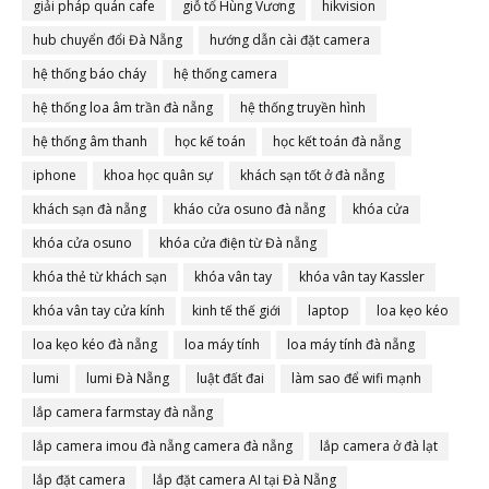
giải pháp quán cafe
giỗ tổ Hùng Vương
hikvision
hub chuyển đổi Đà Nẵng
hướng dẫn cài đặt camera
hệ thống báo cháy
hệ thống camera
hệ thống loa âm trần đà nẵng
hệ thống truyền hình
hệ thống âm thanh
học kế toán
học kết toán đà nẵng
iphone
khoa học quân sự
khách sạn tốt ở đà nẵng
khách sạn đà nẵng
kháo cửa osuno đà nẵng
khóa cửa
khóa cửa osuno
khóa cửa điện từ Đà nẵng
khóa thẻ từ khách sạn
khóa vân tay
khóa vân tay Kassler
khóa vân tay cửa kính
kinh tế thế giới
laptop
loa kẹo kéo
loa kẹo kéo đà nẵng
loa máy tính
loa máy tính đà nẵng
lumi
lumi Đà Nẵng
luật đất đai
làm sao để wifi mạnh
lắp camera farmstay đà nẵng
lắp camera imou đà nẵng camera đà nẵng
lắp camera ở đà lạt
lắp đặt camera
lắp đặt camera AI tại Đà Nẵng