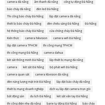
camera đà nẵng
âm thanh đà nẵng
cổng tự động Đà Nẵng
báo cháy đà nẵng
đèn led Đà Nẵng
Thi công báo cháy Đà Nẵng
lắp đặt camera đà nẵng
thiết bị báo cháy Đà Nẵng
đèn chiếu sáng Đà Nẵng
Đà Nẵng
hệ thống báo cháy Đà Nẵng
cửa chống cháy Đà Nẵng
Kiến thức
camera hikvision
camera wifi Đà Nẵng
lắp đặt camera TPHCM
thi công mạng TPHCM
thi công mạng Đà Nẵng
camera dahua
két sắt thông minh Đà Nẵng
lắp thiết bị mạng đà nẵng
camera
két sắt Đà Nẵng
bộ phát wifi Đà Nẵng
camera quan sát
camera kbvision đà nẵng
đèn năng lượng mặt trời Đà Nẵng
lắp đặt báo cháy đà nẵng
thiết bị mạng doanh nghiệp
dịch vụ lắp đặt camera trọn gói
bất động sản
du lịch Đà Nẵng
két sắt vân tay Đà Nẵng
thi công điện nhẹ đà nẵng
barie tự động Đà Nẵng
báo cháy