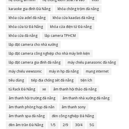
karaoke gia đình Đà Nẵng
khóa chống trộm đà nẵng
khóa cửa adel đà nẵng
khóa cửa kaadas đà nẵng
khóa cửa từ Đà Nẵng
khóa cửa điện tử Đà nẵng
khóa cửa đà nẵng
lắp camera TPHCM
lắp đặt camera cho nhà xưởng
lắp đặt camera công nghiệp cho nhà máy linh kiện
lắp đặt camera gia đình đà nẵng
máy chiếu panasonic đà nẵng
máy chiếu viewsonic
máy in hp đà nẵng
mạng internet
tiêu dùng
tiếp địa chống sét đà nẵng
tiện ích
tủ Rack Đà Nẵng
xe
âm thanh hội thảo đà nẵng
âm thanh hội trường đà nẵng
âm thanh nhà xưởng đà nẵng
âm thanh phòng họp đà nẵn
âm thanh sony
âm thanh spa đà nẵng
đèn công nghiệp Đà Nẵng
đèn âm trần Đà Nẵng
1/5
2/9
30/4
5G