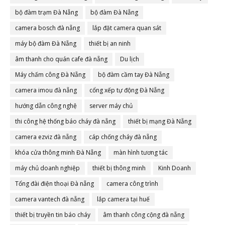
bộ đàm trạm Đà Nẵng
bộ đàm Đà Nẵng
camera bosch đà nẵng
lắp đặt camera quan sát
máy bộ đàm Đà Nẵng
thiết bị an ninh
âm thanh cho quán cafe đà nẵng
Du lịch
Máy chấm công Đà Nẵng
bộ đàm cầm tay Đà Nẵng
camera imou đà nẵng
cổng xếp tự động Đà Nẵng
hướng dẫn công nghệ
server máy chủ
thi công hệ thống báo cháy đà nẵng
thiết bị mạng Đà Nẵng
camera ezviz đà nẵng
cáp chống cháy đà nẵng
khóa cửa thông minh Đà Nẵng
màn hình tương tác
máy chủ doanh nghiệp
thiết bị thông minh
Kinh Doanh
Tổng đài điện thoại Đà nẵng
camera công trình
camera vantech đà nẵng
lắp camera tại huế
thiết bị truyền tin báo cháy
âm thanh công cộng đà nẵng