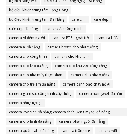
bộ kích sóng wifi
bộ điều khiển hồng ngoại Đà Nẵng
bộ điều khiển trung tâm Rạng Đông
bộ điều khiển trung tâm Đà Nẵng
cafe chill
cafe đẹp
cafe đẹp đà nẵng
camera AI thông minh
camera AI đếm người
camera PTZ ngoài trời
camera UNV
camera ai đà nẵng
camera bosch cho nhà xưởng
camera cho công trình
camera cho kho lạnh
camera cho kho xưởng
camera cho khu vực công cộng
camera cho nhà máy thực phẩm
camera cho nhà xưởng
camera cho trẻ em đà nẵng
camera cảnh báo cháy nổ AI
camera giám sát công trình xây dựng
camera honeywell đà nẵn
camera hồng ngoại
camera kbvision đà nẵng; camera chất lượng mỹ tại đà nẵng;
camera đà nẵng
camera kho lạnh đà nẵng
camera phạt nguội đà nẵng
camera quán cafe đà nẵng
camera trông trẻ
camera wifi