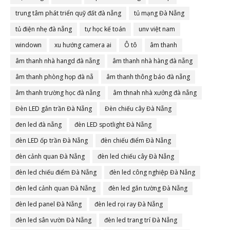
trung tâm phát triển quỹ đất đà nẵng
tủ mạng Đà Nẵng
tủ điện nhẹ đà nẵng
tự học kế toán
unv việt nam
windown
xu hướng camera ai
Ô tô
âm thanh
âm thanh nhà hangd đà nẵng
âm thanh nhà hàng đà nẵng
âm thanh phòng họp đà nẵ
âm thanh thông báo đà nẵng
âm thanh trường học đà nẵng
âm thnah nhà xưởng đà nẵng
Đèn LED gắn trần Đà Nẵng
Đèn chiếu cây Đà Nẵng
đen led đà nẵng
đèn LED spotlight Đà Nẵng
đèn LED ốp trần Đà Nẵng
đèn chiếu điểm Đà Nẵng
đèn cảnh quan Đà Nẵng
đèn led chiếu cây Đà Nẵng
đèn led chiếu điểm Đà Nẵng
đèn led công nghiệp Đà Nẵng
đèn led cảnh quan Đà Nẵng
đèn led gắn tường Đà Nẵng
đèn led panel Đà Nẵng
đèn led rọi ray Đà Nẵng
đèn led sân vườn Đà Nẵng
đèn led trang trí Đà Nẵng