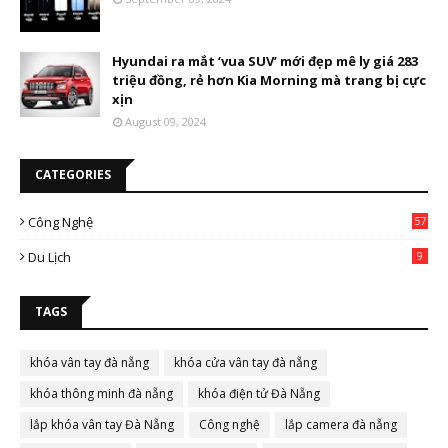
Hyundai ra mắt ‘vua SUV’ mới đẹp mê ly giá 283
triệu đồng, rẻ hơn Kia Morning mà trang bị cực
xịn
August 09, 2024
CATEGORIES
Công Nghệ
57
Du Lịch
9
TAGS
khóa vân tay đà nẵng
khóa cửa vân tay đà nẵng
khóa thông minh đà nẵng
khóa điện tử Đà Nẵng
lắp khóa vân tay Đà Nẵng
Công nghệ
lắp camera đà nẵng