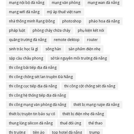
mạng nội bộ đà nẵng
mạng văn phòng
mạng wan đà nẵng
mạng wifi đà nẵng
mỹ áp thuế việt nam
nhà thông minh Rạng Đông
photoshop
pháo hoa đà nẵng
pháp luật
phòng cháy chữa cháy
phụ kiện kết nối
quãng trường đà nẵng
remote dektop
router
sinh trắc học là gì
sông hàn
sản phẩm điện nhẹ
sập cầu châu phong
sở tài nguyên môi trường đà nẵng
thi công bãi tiếp địa đà nẵng
thi công chống sét lan truyền Đà Nẵng
thi công cọc tiếp địa đà nẵng
thi công cột chống sét đà nẵng
thi công hệ thống tiếp địa đà nẵng
thi công mạng văn phòng đà nẵng
thiết bị mạng ruijie đà nẵng
thiết bị truyền tin báo sự cố
thiết bị điện nhẹ đà nẵng
thung lũng silicon đà nẵng
thuế đối ứng
thể thao
thị trường
tiền ảo
top hotel đà nẵng
trump