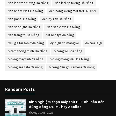
đèn led treo tường Đà Nẵng
đèn led ốp tường Đà Nẵng
đèn nhà xưởng Đà Nẵng
đèn năng lượng mặt trời JINDIAN
đèn panel Đà Nẵng
đèn rọi ray Đà Nẵng
đèn spotlight Đà Nẵng
đèn sân vườn Đà Nẵng
đèn trang trí Đà Nẵng
đất nền fpt đà nẵng
đấu giá tài sản ở đà nẵng
định giá trị mang lại
đố cửa là gì
ổ cắm thông minh Đà Nẵng
ổ cứng WD đà nẵng
ổ cứng máy tính đà nẵng
ổ cứng mạng NAS Đà Nẵng
ổ cứng seagate đà nẵng
ổ cứng đầu ghi camera đà nẵng
Random Posts
Kinh nghiệm chọn máy chủ HPE: Khi nào nên
dùng dòng DL, ML hay Apollo?
August 03, 2026