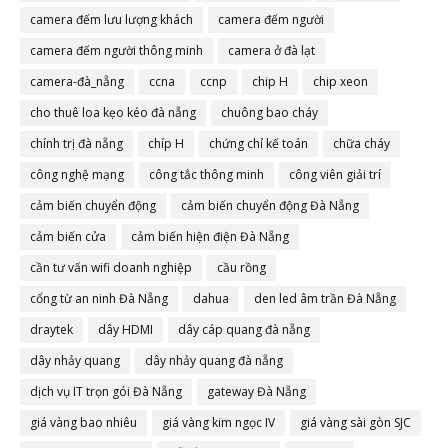
camera đếm lưu lượng khách
camera đếm người
camera đếm người thông minh
camera ở đà lạt
camera-đà_nẵng
ccna
ccnp
chip H
chip xeon
cho thuê loa kẹo kéo đà nẵng
chuông bao cháy
chính trị đà nẵng
chíp H
chứng chỉ kế toán
chữa cháy
công nghệ mạng
công tắc thông minh
công viên giải trí
cảm biến chuyển động
cảm biến chuyển động Đà Nẵng
cảm biến cửa
cảm biến hiện điện Đà Nẵng
cần tư vấn wifi doanh nghiệp
cầu rồng
cổng từ an ninh Đà Nẵng
dahua
den led âm trần Đà Nẵng
draytek
dây HDMI
dây cáp quang đà nẵng
dây nhảy quang
dây nhảy quang đà nẵng
dịch vụ IT trọn gói Đà Nẵng
gateway Đà Nẵng
giá vàng bao nhiêu
giá vàng kim ngọc IV
giá vàng sài gòn SJC