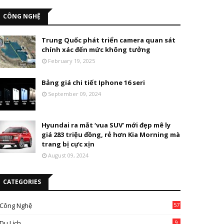
CÔNG NGHỆ
Trung Quốc phát triển camera quan sát
chính xác đến mức không tưởng
February 19, 2025
Bảng giá chi tiết Iphone 16 seri
September 09, 2024
Hyundai ra mắt ‘vua SUV’ mới đẹp mê ly
giá 283 triệu đồng, rẻ hơn Kia Morning mà
trang bị cực xịn
August 09, 2024
CATEGORIES
Công Nghệ
57
Du Lịch
9