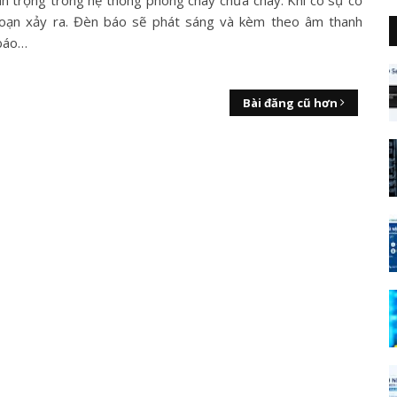
an trọng trong hệ thống phòng cháy chữa cháy. Khi có sự cố
oạn xảy ra. Đèn báo sẽ phát sáng và kèm theo âm thanh
báo…
Bài đăng cũ hơn