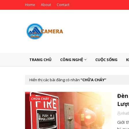
Home
About
Contact
TRANG CHỦ
CÔNG NGHỆ
CUỘC SỐNG
K
Hiển thị các bài đăng có nhãn
CHỮA CHÁY
Đèn 
CHỮA CHÁY
Lượ
nha
Giới 