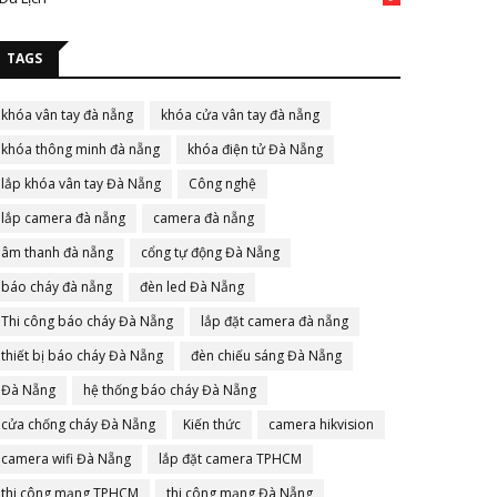
TAGS
khóa vân tay đà nẵng
khóa cửa vân tay đà nẵng
khóa thông minh đà nẵng
khóa điện tử Đà Nẵng
lắp khóa vân tay Đà Nẵng
Công nghệ
lắp camera đà nẵng
camera đà nẵng
âm thanh đà nẵng
cổng tự động Đà Nẵng
báo cháy đà nẵng
đèn led Đà Nẵng
Thi công báo cháy Đà Nẵng
lắp đặt camera đà nẵng
thiết bị báo cháy Đà Nẵng
đèn chiếu sáng Đà Nẵng
Đà Nẵng
hệ thống báo cháy Đà Nẵng
cửa chống cháy Đà Nẵng
Kiến thức
camera hikvision
camera wifi Đà Nẵng
lắp đặt camera TPHCM
thi công mạng TPHCM
thi công mạng Đà Nẵng