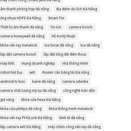
âm thanh phòng họp đà nẵng
địa điểm du lịch Đà Nẵng
ống nhựa HDPE Đà Nẵng
Smart Tivi
Thiết bị âm thanh đà nẵng
Tin tức
camera bosch
camera honeywell đà nẵng
hỗ trợ kỹ thuật
khóa vân tay metalock
loa bose đà nẵng
loa đà nẵng
lắp đặt camera bosch
lắp đặt tổng đài điện thoại
máy tính
mạng doanh nghiệp
nhà thông minh
robot hút bụi
wifi
Router cân bằng tải Đà nẵng
android tv box
barie đà nẵng
camera advidia
camera chất lượng mỹ tại đà nẵng
công nghệ bán dẫn
giá vàng
khóa cửa hexa Đà Nẵng
khóa cửa philips đà nẵng
khóa thông minh metalock
khóa vân tay PHGLock Đà Nẵng
kinh tế đà nẵng
lắp camera wifi Đà Nẵng
máy chấm công vân tay đà nẵng