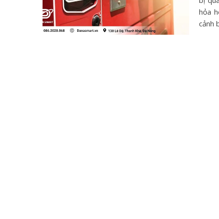
bị qu
hỏa h
cảnh 