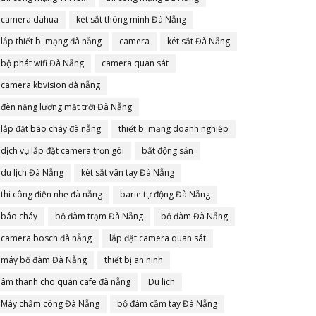
camera dahua
két sắt thông minh Đà Nẵng
lắp thiết bị mạng đà nẵng
camera
két sắt Đà Nẵng
bộ phát wifi Đà Nẵng
camera quan sát
camera kbvision đà nẵng
đèn năng lượng mặt trời Đà Nẵng
lắp đặt báo cháy đà nẵng
thiết bị mạng doanh nghiệp
dịch vụ lắp đặt camera trọn gói
bất động sản
du lịch Đà Nẵng
két sắt vân tay Đà Nẵng
thi công điện nhẹ đà nẵng
barie tự động Đà Nẵng
báo cháy
bộ đàm trạm Đà Nẵng
bộ đàm Đà Nẵng
camera bosch đà nẵng
lắp đặt camera quan sát
máy bộ đàm Đà Nẵng
thiết bị an ninh
âm thanh cho quán cafe đà nẵng
Du lịch
Máy chấm công Đà Nẵng
bộ đàm cầm tay Đà Nẵng