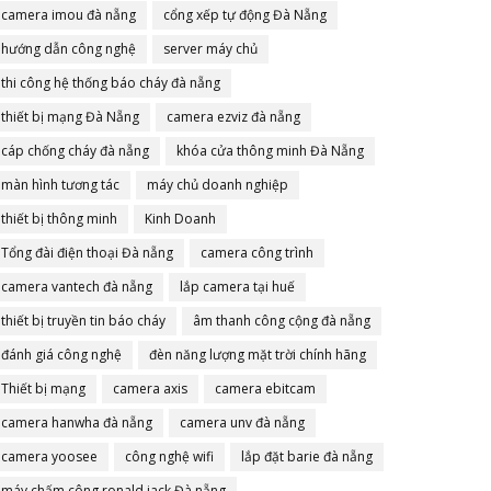
camera imou đà nẵng
cổng xếp tự động Đà Nẵng
hướng dẫn công nghệ
server máy chủ
thi công hệ thống báo cháy đà nẵng
thiết bị mạng Đà Nẵng
camera ezviz đà nẵng
cáp chống cháy đà nẵng
khóa cửa thông minh Đà Nẵng
màn hình tương tác
máy chủ doanh nghiệp
thiết bị thông minh
Kinh Doanh
Tổng đài điện thoại Đà nẵng
camera công trình
camera vantech đà nẵng
lắp camera tại huế
thiết bị truyền tin báo cháy
âm thanh công cộng đà nẵng
đánh giá công nghệ
đèn năng lượng mặt trời chính hãng
Thiết bị mạng
camera axis
camera ebitcam
camera hanwha đà nẵng
camera unv đà nẵng
camera yoosee
công nghệ wifi
lắp đặt barie đà nẵng
máy chấm công ronald jack Đà nẵng