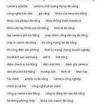
camera advidia
camera chất lượng mỹ tại đà nẵng
công nghệ bán dẫn
giá vàng
khóa cửa hexa Đà Nẵng
khóa cửa philips đà nẵng
khóa thông minh metalock
khóa vân tay PHGLock Đà Nẵng
kinh tế đà nẵng
lắp camera wifi Đà Nẵng
máy chấm công vân tay đà nẵng
máy in canon đà nẵng
thi công mạng lan đà nẵng
thi công điện văn phòng
thiết bị mạng' mạng doanh nghiệp
tivi khách sạn samsung
wifi 6
Đời sống
điểm check-in Đà Nẵng
điện mặt trời
đánh giá camera
đèn pha led Đà Nẵng
Hướng dẫn
Kinh tế
Mẹo hay
Tài chính
amply cũ đà nẵng
camera công nghiệp
chính trị xã hội
công nghệ phần mềm
công ty camera Đà Nẵng
cổng tự động âm sàn Đà nẵng
hệ thống phòng cháy
khóa cửa osuno đà nẵng