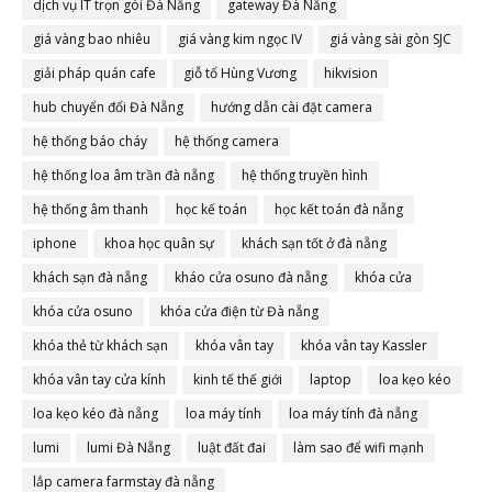
dịch vụ IT trọn gói Đà Nẵng
gateway Đà Nẵng
giá vàng bao nhiêu
giá vàng kim ngọc IV
giá vàng sài gòn SJC
giải pháp quán cafe
giỗ tổ Hùng Vương
hikvision
hub chuyển đổi Đà Nẵng
hướng dẫn cài đặt camera
hệ thống báo cháy
hệ thống camera
hệ thống loa âm trần đà nẵng
hệ thống truyền hình
hệ thống âm thanh
học kế toán
học kết toán đà nẵng
iphone
khoa học quân sự
khách sạn tốt ở đà nẵng
khách sạn đà nẵng
kháo cửa osuno đà nẵng
khóa cửa
khóa cửa osuno
khóa cửa điện từ Đà nẵng
khóa thẻ từ khách sạn
khóa vân tay
khóa vân tay Kassler
khóa vân tay cửa kính
kinh tế thế giới
laptop
loa kẹo kéo
loa kẹo kéo đà nẵng
loa máy tính
loa máy tính đà nẵng
lumi
lumi Đà Nẵng
luật đất đai
làm sao để wifi mạnh
lắp camera farmstay đà nẵng