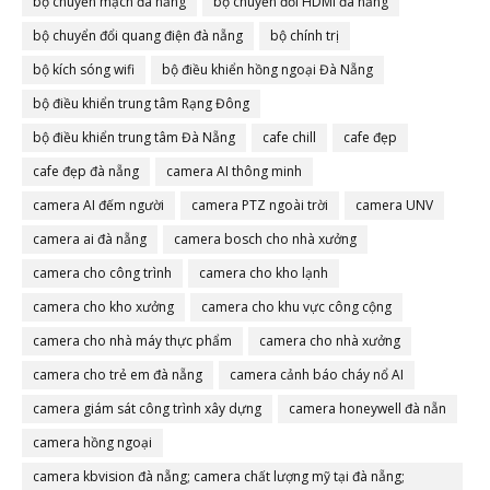
bộ chuyển mạch đà nẵng
bộ chuyển đổi HDMI đà nẵng
bộ chuyển đổi quang điện đà nẵng
bộ chính trị
bộ kích sóng wifi
bộ điều khiển hồng ngoại Đà Nẵng
bộ điều khiển trung tâm Rạng Đông
bộ điều khiển trung tâm Đà Nẵng
cafe chill
cafe đẹp
cafe đẹp đà nẵng
camera AI thông minh
camera AI đếm người
camera PTZ ngoài trời
camera UNV
camera ai đà nẵng
camera bosch cho nhà xưởng
camera cho công trình
camera cho kho lạnh
camera cho kho xưởng
camera cho khu vực công cộng
camera cho nhà máy thực phẩm
camera cho nhà xưởng
camera cho trẻ em đà nẵng
camera cảnh báo cháy nổ AI
camera giám sát công trình xây dựng
camera honeywell đà nẵn
camera hồng ngoại
camera kbvision đà nẵng; camera chất lượng mỹ tại đà nẵng;