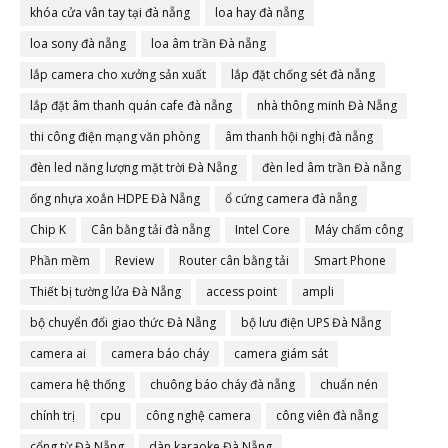
khóa cửa vân tay tại đà nẵng
loa hay đà nẵng
loa sony đà nẵng
loa âm trần Đà nẵng
lắp camera cho xưởng sản xuất
lắp đặt chống sét đà nẵng
lắp đặt âm thanh quán cafe đà nẵng
nhà thông minh Đà Nẵng
thi công điện mạng văn phòng
âm thanh hội nghị đà nẵng
đèn led năng lượng mặt trời Đà Nẵng
đèn led âm trần Đà nẵng
ống nhựa xoắn HDPE Đà Nẵng
ổ cứng camera đà nẵng
Chip K
Cân bằng tải đà nẵng
Intel Core
Máy chấm công
Phần mềm
Review
Router cân bằng tải
Smart Phone
Thiết bị tường lửa Đà Nẵng
access point
ampli
bộ chuyển đổi giao thức Đà Nẵng
bộ lưu điện UPS Đà Nẵng
camera ai
camera báo cháy
camera giám sát
camera hệ thống
chuông báo cháy đà nẵng
chuẩn nén
chính trị
cpu
công nghệ camera
công viên đà nẵng
cổng từ Đà Nẵng
dàn karaoke Đà Nẵng