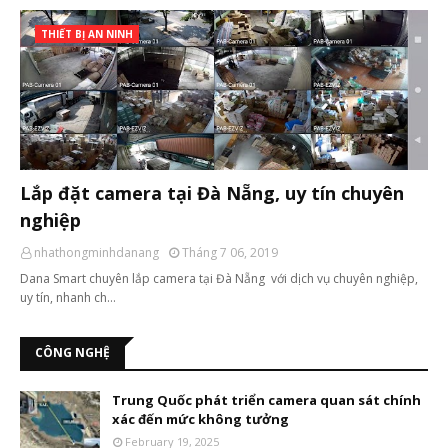
THIẾT BỊ AN NINH
Lắp đặt camera tại Đà Nẵng, uy tín chuyên
nghiệp
nhathongminhdanang
Tháng 7 06, 2019
Dana Smart chuyên lắp camera tại Đà Nẵng với dịch vụ chuyên nghiệp,
uy tín, nhanh ch…
CÔNG NGHỆ
Trung Quốc phát triển camera quan sát chính
xác đến mức không tưởng
February 19, 2025