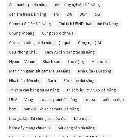
âm thanh spa đà nẵng
đèn công nghiệp Đà Nẵng
đèn âm trần Đà Nẵng
1/5
2/9
30/4
5G
Camera Giá Rẻ Đà Nẵng
Chủ tịch UBND thành phố Đà Nẵng
Chứng khoáng
Cung cấp dịch vụ IT
Cách cân bằng tải đà nẵng hiệu quả
Công nghệ Ai
Cầu Phong Châu
Dịch vụ cân bằng tải đà nẵng
Hyundai Venue
Khách sạn
Lao động
Macbook
Màn hình giám sát camera Đà Nẵng
Nhà Cửa - Đời sống
Nhà thầu điện nhẹ
Sách
Sức khỏe đời sống
Thiết bị cân bằng tải đà nẵng
Thiết bị lưu trữ NAS Đà Nẵng
UNV
Vàng
access point đà nẵng
aruba
biệt thự đẹp
box
bàn điều khiển camera Đà Nẵng
báo giá lắp đặt chống sét tiếp địa
bảo mật
bấm dây mạng chuẩn B
bất động sản đà nẵng