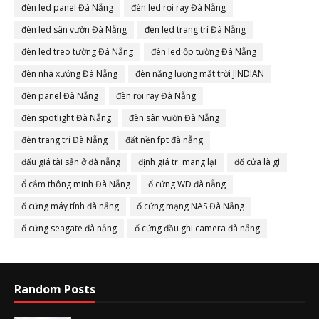
đèn led panel Đà Nẵng
đèn led rọi ray Đà Nẵng
đèn led sân vườn Đà Nẵng
đèn led trang trí Đà Nẵng
đèn led treo tường Đà Nẵng
đèn led ốp tường Đà Nẵng
đèn nhà xưởng Đà Nẵng
đèn năng lượng mặt trời JINDIAN
đèn panel Đà Nẵng
đèn rọi ray Đà Nẵng
đèn spotlight Đà Nẵng
đèn sân vườn Đà Nẵng
đèn trang trí Đà Nẵng
đất nền fpt đà nẵng
đấu giá tài sản ở đà nẵng
định giá trị mang lại
đố cửa là gì
ổ cắm thông minh Đà Nẵng
ổ cứng WD đà nẵng
ổ cứng máy tính đà nẵng
ổ cứng mạng NAS Đà Nẵng
ổ cứng seagate đà nẵng
ổ cứng đầu ghi camera đà nẵng
Random Posts