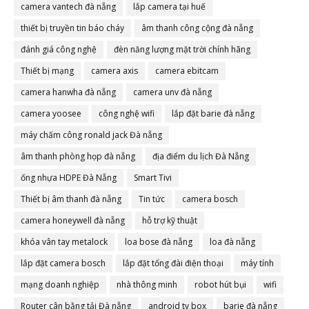
camera vantech đà nẵng
lắp camera tại huế
thiết bị truyền tin báo cháy
âm thanh công cộng đà nẵng
đánh giá công nghệ
đèn năng lượng mặt trời chính hãng
Thiết bị mạng
camera axis
camera ebitcam
camera hanwha đà nẵng
camera unv đà nẵng
camera yoosee
công nghệ wifi
lắp đặt barie đà nẵng
máy chấm công ronald jack Đà nẵng
âm thanh phòng họp đà nẵng
địa điểm du lịch Đà Nẵng
ống nhựa HDPE Đà Nẵng
Smart Tivi
Thiết bị âm thanh đà nẵng
Tin tức
camera bosch
camera honeywell đà nẵng
hỗ trợ kỹ thuật
khóa vân tay metalock
loa bose đà nẵng
loa đà nẵng
lắp đặt camera bosch
lắp đặt tổng đài điện thoại
máy tính
mạng doanh nghiệp
nhà thông minh
robot hút bụi
wifi
Router cân bằng tải Đà nẵng
android tv box
barie đà nẵng