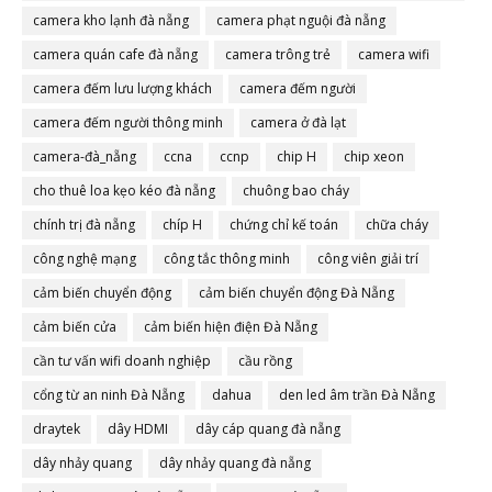
camera đà nẵng
camera kho lạnh đà nẵng
camera phạt nguội đà nẵng
camera quán cafe đà nẵng
camera trông trẻ
camera wifi
camera đếm lưu lượng khách
camera đếm người
camera đếm người thông minh
camera ở đà lạt
camera-đà_nẵng
ccna
ccnp
chip H
chip xeon
cho thuê loa kẹo kéo đà nẵng
chuông bao cháy
chính trị đà nẵng
chíp H
chứng chỉ kế toán
chữa cháy
công nghệ mạng
công tắc thông minh
công viên giải trí
cảm biến chuyển động
cảm biến chuyển động Đà Nẵng
cảm biến cửa
cảm biến hiện điện Đà Nẵng
cần tư vấn wifi doanh nghiệp
cầu rồng
cổng từ an ninh Đà Nẵng
dahua
den led âm trần Đà Nẵng
draytek
dây HDMI
dây cáp quang đà nẵng
dây nhảy quang
dây nhảy quang đà nẵng