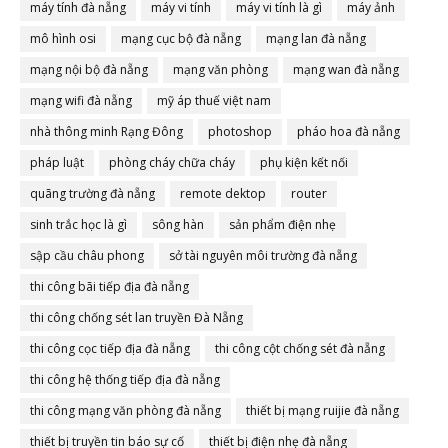
máy tính đà nẵng
máy vi tính
máy vi tính là gì
máy ảnh
mô hình osi
mạng cục bộ đà nẵng
mạng lan đà nẵng
mạng nội bộ đà nẵng
mạng văn phòng
mạng wan đà nẵng
mạng wifi đà nẵng
mỹ áp thuế việt nam
nhà thông minh Rạng Đông
photoshop
pháo hoa đà nẵng
pháp luật
phòng cháy chữa cháy
phụ kiện kết nối
quãng trường đà nẵng
remote dektop
router
sinh trắc học là gì
sông hàn
sản phẩm điện nhẹ
sập cầu châu phong
sở tài nguyên môi trường đà nẵng
thi công bãi tiếp địa đà nẵng
thi công chống sét lan truyền Đà Nẵng
thi công cọc tiếp địa đà nẵng
thi công cột chống sét đà nẵng
thi công hệ thống tiếp địa đà nẵng
thi công mạng văn phòng đà nẵng
thiết bị mạng ruijie đà nẵng
thiết bị truyền tin báo sự cố
thiết bị điện nhẹ đà nẵng