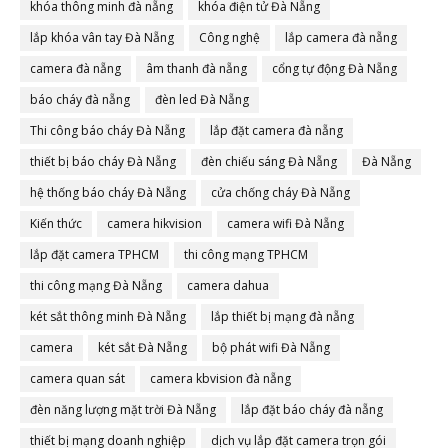
khóa thông minh đà nẵng
khóa điện tử Đà Nẵng
lắp khóa vân tay Đà Nẵng
Công nghệ
lắp camera đà nẵng
camera đà nẵng
âm thanh đà nẵng
cổng tự động Đà Nẵng
báo cháy đà nẵng
đèn led Đà Nẵng
Thi công báo cháy Đà Nẵng
lắp đặt camera đà nẵng
thiết bị báo cháy Đà Nẵng
đèn chiếu sáng Đà Nẵng
Đà Nẵng
hệ thống báo cháy Đà Nẵng
cửa chống cháy Đà Nẵng
Kiến thức
camera hikvision
camera wifi Đà Nẵng
lắp đặt camera TPHCM
thi công mạng TPHCM
thi công mạng Đà Nẵng
camera dahua
két sắt thông minh Đà Nẵng
lắp thiết bị mạng đà nẵng
camera
két sắt Đà Nẵng
bộ phát wifi Đà Nẵng
camera quan sát
camera kbvision đà nẵng
đèn năng lượng mặt trời Đà Nẵng
lắp đặt báo cháy đà nẵng
thiết bị mạng doanh nghiệp
dịch vụ lắp đặt camera trọn gói