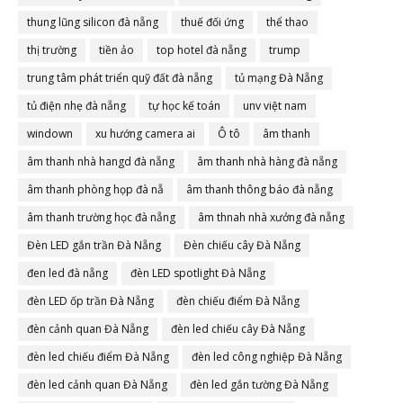
thung lũng silicon đà nẵng
thuế đối ứng
thể thao
thị trường
tiền ảo
top hotel đà nẵng
trump
trung tâm phát triển quỹ đất đà nẵng
tủ mạng Đà Nẵng
tủ điện nhẹ đà nẵng
tự học kế toán
unv việt nam
windown
xu hướng camera ai
Ô tô
âm thanh
âm thanh nhà hangd đà nẵng
âm thanh nhà hàng đà nẵng
âm thanh phòng họp đà nẵ
âm thanh thông báo đà nẵng
âm thanh trường học đà nẵng
âm thnah nhà xưởng đà nẵng
Đèn LED gắn trần Đà Nẵng
Đèn chiếu cây Đà Nẵng
đen led đà nẵng
đèn LED spotlight Đà Nẵng
đèn LED ốp trần Đà Nẵng
đèn chiếu điểm Đà Nẵng
đèn cảnh quan Đà Nẵng
đèn led chiếu cây Đà Nẵng
đèn led chiếu điểm Đà Nẵng
đèn led công nghiệp Đà Nẵng
đèn led cảnh quan Đà Nẵng
đèn led gắn tường Đà Nẵng