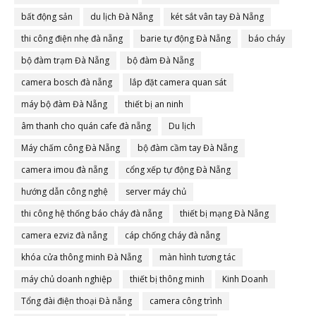
bất động sản
du lịch Đà Nẵng
két sắt vân tay Đà Nẵng
thi công điện nhẹ đà nẵng
barie tự động Đà Nẵng
báo cháy
bộ đàm trạm Đà Nẵng
bộ đàm Đà Nẵng
camera bosch đà nẵng
lắp đặt camera quan sát
máy bộ đàm Đà Nẵng
thiết bị an ninh
âm thanh cho quán cafe đà nẵng
Du lịch
Máy chấm công Đà Nẵng
bộ đàm cầm tay Đà Nẵng
camera imou đà nẵng
cổng xếp tự động Đà Nẵng
hướng dẫn công nghệ
server máy chủ
thi công hệ thống báo cháy đà nẵng
thiết bị mạng Đà Nẵng
camera ezviz đà nẵng
cáp chống cháy đà nẵng
khóa cửa thông minh Đà Nẵng
màn hình tương tác
máy chủ doanh nghiệp
thiết bị thông minh
Kinh Doanh
Tổng đài điện thoại Đà nẵng
camera công trình