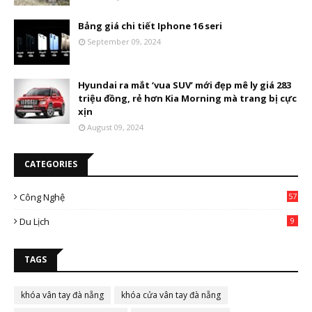
Bảng giá chi tiết Iphone 16 seri
September 09, 2024
Hyundai ra mắt ‘vua SUV’ mới đẹp mê ly giá 283
triệu đồng, rẻ hơn Kia Morning mà trang bị cực
xịn
August 09, 2024
CATEGORIES
Công Nghệ
57
Du Lịch
9
TAGS
khóa vân tay đà nẵng
khóa cửa vân tay đà nẵng