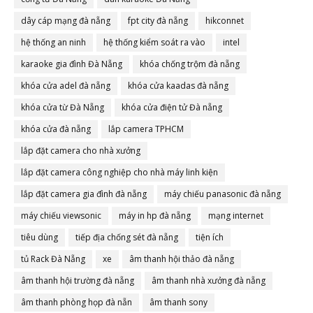
dây cáp mạng đà nẵng
fpt city đà nẵng
hikconnet
hệ thống an ninh
hệ thống kiểm soát ra vào
intel
karaoke gia đình Đà Nẵng
khóa chống trộm đà nẵng
khóa cửa adel đà nẵng
khóa cửa kaadas đà nẵng
khóa cửa từ Đà Nẵng
khóa cửa điện tử Đà nẵng
khóa cửa đà nẵng
lắp camera TPHCM
lắp đặt camera cho nhà xưởng
lắp đặt camera công nghiệp cho nhà máy linh kiện
lắp đặt camera gia đình đà nẵng
máy chiếu panasonic đà nẵng
máy chiếu viewsonic
máy in hp đà nẵng
mạng internet
tiêu dùng
tiếp địa chống sét đà nẵng
tiện ích
tủ Rack Đà Nẵng
xe
âm thanh hội thảo đà nẵng
âm thanh hội trường đà nẵng
âm thanh nhà xưởng đà nẵng
âm thanh phòng họp đà nẵn
âm thanh sony