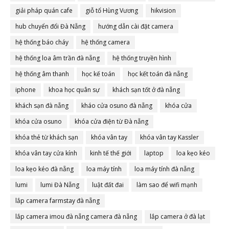
giải pháp quán cafe
giỗ tổ Hùng Vương
hikvision
hub chuyển đổi Đà Nẵng
hướng dẫn cài đặt camera
hệ thống báo cháy
hệ thống camera
hệ thống loa âm trần đà nẵng
hệ thống truyền hình
hệ thống âm thanh
học kế toán
học kết toán đà nẵng
iphone
khoa học quân sự
khách sạn tốt ở đà nẵng
khách sạn đà nẵng
kháo cửa osuno đà nẵng
khóa cửa
khóa cửa osuno
khóa cửa điện từ Đà nẵng
khóa thẻ từ khách sạn
khóa vân tay
khóa vân tay Kassler
khóa vân tay cửa kính
kinh tế thế giới
laptop
loa kẹo kéo
loa kẹo kéo đà nẵng
loa máy tính
loa máy tính đà nẵng
lumi
lumi Đà Nẵng
luật đất đai
làm sao để wifi mạnh
lắp camera farmstay đà nẵng
lắp camera imou đà nẵng camera đà nẵng
lắp camera ở đà lạt