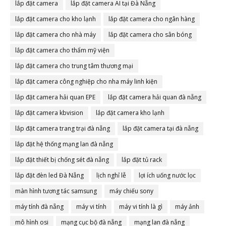
lắp đặt camera
lắp đặt camera AI tại Đà Nẵng
lắp đặt camera cho kho lạnh
lắp đặt camera cho ngân hàng
lắp đặt camera cho nhà máy
lắp đặt camera cho sân bóng
lắp đặt camera cho thẩm mỹ viện
lắp đặt camera cho trung tâm thương mại
lắp đặt camera công nghiệp cho nha máy linh kiện
lắp đặt camera hải quan EPE
lắp đặt camera hải quan đà nẵng
lắp đặt camera kbvision
lắp đặt camera kho lạnh
lắp đặt camera trang trại đà nẵng
lắp đặt camera tại đà nẵng
lắp đặt hệ thống mạng lan đà nẵng
lắp đặt thiết bị chống sét đà nẵng
lắp đặt tủ rack
lắp đặt đèn led Đà Nẵng
lịch nghỉ lễ
lợi ích uống nước lọc
màn hình tương tác samsung
máy chiếu sony
máy tính đà nẵng
máy vi tính
máy vi tính là gì
máy ảnh
mô hình osi
mạng cục bộ đà nẵng
mạng lan đà nẵng