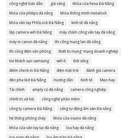
công nghệ bán dẫn
giá vàng
khóa cửa hexa Đà Nẵng
khóa cửa philips đà nẵng
khóa thông minh metalock
khóa vân tay PHGLock Đà Nẵng
kinh tế đà nẵng
lắp camera wifi Đà Nẵng
máy chấm công vân tay đà nẵng
máy in canon đà nẵng
thi công mạng lan đà nẵng
thi công điện văn phòng
thiết bị mạng' mạng doanh nghiệp
tivi khách sạn samsung
wifi 6
Đời sống
điểm check-in Đà Nẵng
điện mặt trời
đánh giá camera
đèn pha led Đà Nẵng
Hướng dẫn
Kinh tế
Mẹo hay
Tài chính
amply cũ đà nẵng
camera công nghiệp
chính trị xã hội
công nghệ phần mềm
công ty camera Đà Nẵng
cổng tự động âm sàn Đà nẵng
hệ thống phòng cháy
khóa cửa osuno đà nẵng
khóa cửa vân tay tại đà nẵng
loa hay đà nẵng
loa sony đà nẵng
loa âm trần Đà nẵng