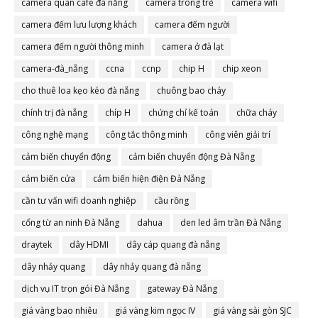
camera quán cafe đà nẵng
camera trông trẻ
camera wifi
camera đếm lưu lượng khách
camera đếm người
camera đếm người thông minh
camera ở đà lạt
camera-đà_nẵng
ccna
ccnp
chip H
chip xeon
cho thuê loa kẹo kéo đà nẵng
chuông bao cháy
chính trị đà nẵng
chíp H
chứng chỉ kế toán
chữa cháy
công nghệ mạng
công tắc thông minh
công viên giải trí
cảm biến chuyển động
cảm biến chuyển động Đà Nẵng
cảm biến cửa
cảm biến hiện điện Đà Nẵng
cần tư vấn wifi doanh nghiệp
cầu rồng
cổng từ an ninh Đà Nẵng
dahua
den led âm trần Đà Nẵng
draytek
dây HDMI
dây cáp quang đà nẵng
dây nhảy quang
dây nhảy quang đà nẵng
dịch vụ IT trọn gói Đà Nẵng
gateway Đà Nẵng
giá vàng bao nhiêu
giá vàng kim ngọc IV
giá vàng sài gòn SJC