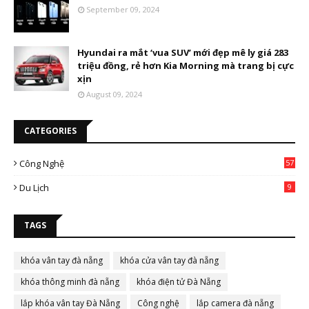
September 09, 2024
Hyundai ra mắt ‘vua SUV’ mới đẹp mê ly giá 283
triệu đồng, rẻ hơn Kia Morning mà trang bị cực
xịn
August 09, 2024
CATEGORIES
Công Nghệ
57
Du Lịch
9
TAGS
khóa vân tay đà nẵng
khóa cửa vân tay đà nẵng
khóa thông minh đà nẵng
khóa điện tử Đà Nẵng
lắp khóa vân tay Đà Nẵng
Công nghệ
lắp camera đà nẵng