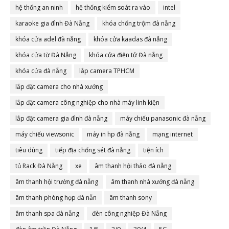
hệ thống an ninh
hệ thống kiểm soát ra vào
intel
karaoke gia đình Đà Nẵng
khóa chống trộm đà nẵng
khóa cửa adel đà nẵng
khóa cửa kaadas đà nẵng
khóa cửa từ Đà Nẵng
khóa cửa điện tử Đà nẵng
khóa cửa đà nẵng
lắp camera TPHCM
lắp đặt camera cho nhà xưởng
lắp đặt camera công nghiệp cho nhà máy linh kiện
lắp đặt camera gia đình đà nẵng
máy chiếu panasonic đà nẵng
máy chiếu viewsonic
máy in hp đà nẵng
mạng internet
tiêu dùng
tiếp địa chống sét đà nẵng
tiện ích
tủ Rack Đà Nẵng
xe
âm thanh hội thảo đà nẵng
âm thanh hội trường đà nẵng
âm thanh nhà xưởng đà nẵng
âm thanh phòng họp đà nẵn
âm thanh sony
âm thanh spa đà nẵng
đèn công nghiệp Đà Nẵng