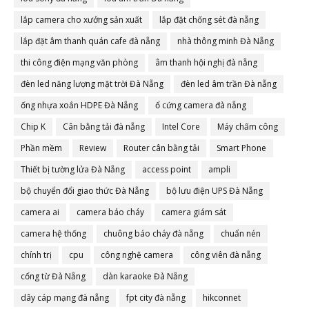
lắp camera cho xưởng sản xuất
lắp đặt chống sét đà nẵng
lắp đặt âm thanh quán cafe đà nẵng
nhà thông minh Đà Nẵng
thi công điện mạng văn phòng
âm thanh hội nghị đà nẵng
đèn led năng lượng mặt trời Đà Nẵng
đèn led âm trần Đà nẵng
ống nhựa xoắn HDPE Đà Nẵng
ổ cứng camera đà nẵng
Chip K
Cân bằng tải đà nẵng
Intel Core
Máy chấm công
Phần mềm
Review
Router cân bằng tải
Smart Phone
Thiết bị tường lửa Đà Nẵng
access point
ampli
bộ chuyển đổi giao thức Đà Nẵng
bộ lưu điện UPS Đà Nẵng
camera ai
camera báo cháy
camera giám sát
camera hệ thống
chuông báo cháy đà nẵng
chuẩn nén
chính trị
cpu
công nghệ camera
công viên đà nẵng
cổng từ Đà Nẵng
dàn karaoke Đà Nẵng
dây cáp mạng đà nẵng
fpt city đà nẵng
hikconnet