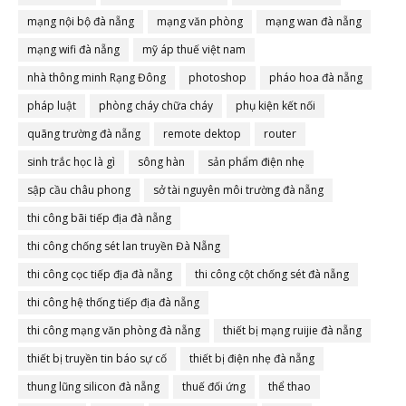
mạng nội bộ đà nẵng
mạng văn phòng
mạng wan đà nẵng
mạng wifi đà nẵng
mỹ áp thuế việt nam
nhà thông minh Rạng Đông
photoshop
pháo hoa đà nẵng
pháp luật
phòng cháy chữa cháy
phụ kiện kết nối
quãng trường đà nẵng
remote dektop
router
sinh trắc học là gì
sông hàn
sản phẩm điện nhẹ
sập cầu châu phong
sở tài nguyên môi trường đà nẵng
thi công bãi tiếp địa đà nẵng
thi công chống sét lan truyền Đà Nẵng
thi công cọc tiếp địa đà nẵng
thi công cột chống sét đà nẵng
thi công hệ thống tiếp địa đà nẵng
thi công mạng văn phòng đà nẵng
thiết bị mạng ruijie đà nẵng
thiết bị truyền tin báo sự cố
thiết bị điện nhẹ đà nẵng
thung lũng silicon đà nẵng
thuế đối ứng
thể thao