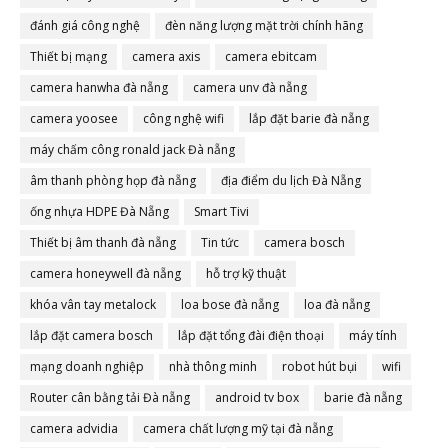
đánh giá công nghệ
đèn năng lượng mặt trời chính hãng
Thiết bị mạng
camera axis
camera ebitcam
camera hanwha đà nẵng
camera unv đà nẵng
camera yoosee
công nghệ wifi
lắp đặt barie đà nẵng
máy chấm công ronald jack Đà nẵng
âm thanh phòng họp đà nẵng
địa điểm du lịch Đà Nẵng
ống nhựa HDPE Đà Nẵng
Smart Tivi
Thiết bị âm thanh đà nẵng
Tin tức
camera bosch
camera honeywell đà nẵng
hỗ trợ kỹ thuật
khóa vân tay metalock
loa bose đà nẵng
loa đà nẵng
lắp đặt camera bosch
lắp đặt tổng đài điện thoại
máy tính
mạng doanh nghiệp
nhà thông minh
robot hút bụi
wifi
Router cân bằng tải Đà nẵng
android tv box
barie đà nẵng
camera advidia
camera chất lượng mỹ tại đà nẵng