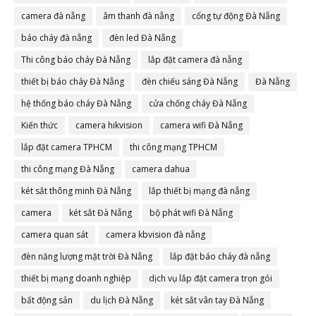
camera đà nẵng
âm thanh đà nẵng
cổng tự động Đà Nẵng
báo cháy đà nẵng
đèn led Đà Nẵng
Thi công báo cháy Đà Nẵng
lắp đặt camera đà nẵng
thiết bị báo cháy Đà Nẵng
đèn chiếu sáng Đà Nẵng
Đà Nẵng
hệ thống báo cháy Đà Nẵng
cửa chống cháy Đà Nẵng
Kiến thức
camera hikvision
camera wifi Đà Nẵng
lắp đặt camera TPHCM
thi công mạng TPHCM
thi công mạng Đà Nẵng
camera dahua
két sắt thông minh Đà Nẵng
lắp thiết bị mạng đà nẵng
camera
két sắt Đà Nẵng
bộ phát wifi Đà Nẵng
camera quan sát
camera kbvision đà nẵng
đèn năng lượng mặt trời Đà Nẵng
lắp đặt báo cháy đà nẵng
thiết bị mạng doanh nghiệp
dịch vụ lắp đặt camera trọn gói
bất động sản
du lịch Đà Nẵng
két sắt vân tay Đà Nẵng