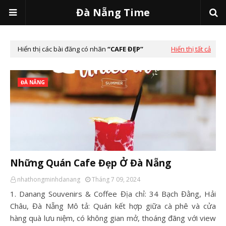
Đà Nẵng Time
Hiển thị các bài đăng có nhãn
CAFE ĐẸP
Hiển thị tất cả
ĐÀ NẴNG
Những Quán Cafe Đẹp Ở Đà Nẵng
nhathongminhdanang
Tháng 7 09, 2024
1. Danang Souvenirs & Coffee Địa chỉ: 34 Bạch Đằng, Hải
Châu, Đà Nẵng Mô tả: Quán kết hợp giữa cà phê và cửa
hàng quà lưu niệm, có không gian mở, thoáng đãng với view