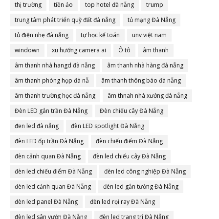
thị trường
tiền ảo
top hotel đà nẵng
trump
trung tâm phát triển quỹ đất đà nẵng
tủ mạng Đà Nẵng
tủ điện nhẹ đà nẵng
tự học kế toán
unv việt nam
windown
xu hướng camera ai
Ô tô
âm thanh
âm thanh nhà hangd đà nẵng
âm thanh nhà hàng đà nẵng
âm thanh phòng họp đà nẵ
âm thanh thông báo đà nẵng
âm thanh trường học đà nẵng
âm thnah nhà xưởng đà nẵng
Đèn LED gắn trần Đà Nẵng
Đèn chiếu cây Đà Nẵng
đen led đà nẵng
đèn LED spotlight Đà Nẵng
đèn LED ốp trần Đà Nẵng
đèn chiếu điểm Đà Nẵng
đèn cảnh quan Đà Nẵng
đèn led chiếu cây Đà Nẵng
đèn led chiếu điểm Đà Nẵng
đèn led công nghiệp Đà Nẵng
đèn led cảnh quan Đà Nẵng
đèn led gắn tường Đà Nẵng
đèn led panel Đà Nẵng
đèn led rọi ray Đà Nẵng
đèn led sân vườn Đà Nẵng
đèn led trang trí Đà Nẵng