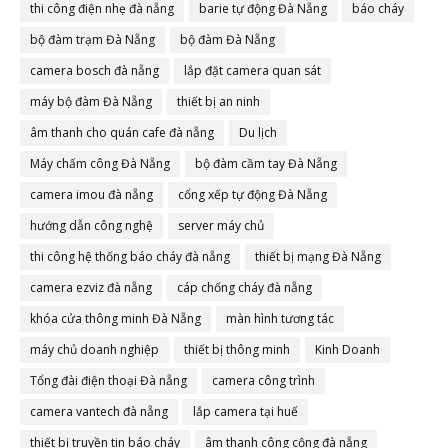
thi công điện nhẹ đà nẵng
barie tự động Đà Nẵng
báo cháy
bộ đàm trạm Đà Nẵng
bộ đàm Đà Nẵng
camera bosch đà nẵng
lắp đặt camera quan sát
máy bộ đàm Đà Nẵng
thiết bị an ninh
âm thanh cho quán cafe đà nẵng
Du lịch
Máy chấm công Đà Nẵng
bộ đàm cầm tay Đà Nẵng
camera imou đà nẵng
cổng xếp tự động Đà Nẵng
hướng dẫn công nghệ
server máy chủ
thi công hệ thống báo cháy đà nẵng
thiết bị mạng Đà Nẵng
camera ezviz đà nẵng
cáp chống cháy đà nẵng
khóa cửa thông minh Đà Nẵng
màn hình tương tác
máy chủ doanh nghiệp
thiết bị thông minh
Kinh Doanh
Tổng đài điện thoại Đà nẵng
camera công trình
camera vantech đà nẵng
lắp camera tại huế
thiết bị truyền tin báo cháy
âm thanh công cộng đà nẵng