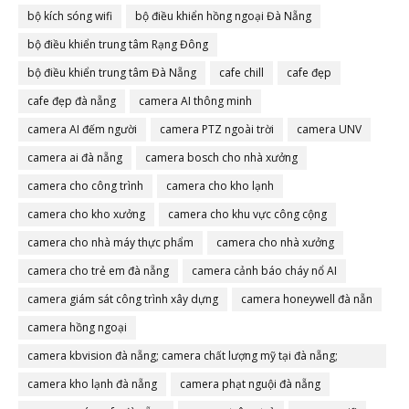
bộ kích sóng wifi
bộ điều khiển hồng ngoại Đà Nẵng
bộ điều khiển trung tâm Rạng Đông
bộ điều khiển trung tâm Đà Nẵng
cafe chill
cafe đẹp
cafe đẹp đà nẵng
camera AI thông minh
camera AI đếm người
camera PTZ ngoài trời
camera UNV
camera ai đà nẵng
camera bosch cho nhà xưởng
camera cho công trình
camera cho kho lạnh
camera cho kho xưởng
camera cho khu vực công cộng
camera cho nhà máy thực phẩm
camera cho nhà xưởng
camera cho trẻ em đà nẵng
camera cảnh báo cháy nổ AI
camera giám sát công trình xây dựng
camera honeywell đà nẵn
camera hồng ngoại
camera kbvision đà nẵng; camera chất lượng mỹ tại đà nẵng;
camera đà nẵng
camera kho lạnh đà nẵng
camera phạt nguội đà nẵng