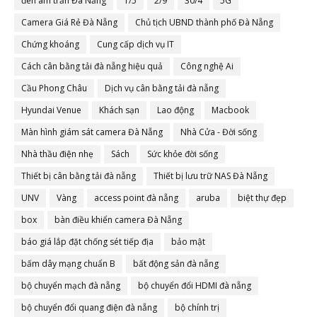
đèn âm trần Đà Nẵng
1/5
2/9
30/4
5G
Camera Giá Rẻ Đà Nẵng
Chủ tịch UBND thành phố Đà Nẵng
Chứng khoáng
Cung cấp dịch vụ IT
Cách cân bằng tải đà nẵng hiệu quả
Công nghệ Ai
Cầu Phong Châu
Dịch vụ cân bằng tải đà nẵng
Hyundai Venue
Khách sạn
Lao động
Macbook
Màn hình giám sát camera Đà Nẵng
Nhà Cửa - Đời sống
Nhà thầu điện nhẹ
Sách
Sức khỏe đời sống
Thiết bị cân bằng tải đà nẵng
Thiết bị lưu trữ NAS Đà Nẵng
UNV
Vàng
access point đà nẵng
aruba
biệt thự đẹp
box
bàn điều khiển camera Đà Nẵng
báo giá lắp đặt chống sét tiếp địa
bảo mật
bấm dây mạng chuẩn B
bất động sản đà nẵng
bộ chuyển mạch đà nẵng
bộ chuyển đổi HDMI đà nẵng
bộ chuyển đổi quang điện đà nẵng
bộ chính trị