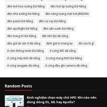
đèn led treo tường Đà Nẵng
đèn led ốp tường Đà Nẵng
đèn nhà xưởng Đà Nẵng
đèn năng lượng mặt trời JINDIAN
đèn panel Đà Nẵng
đèn rọi ray Đà Nẵng
đèn spotlight Đà Nẵng
đèn sân vườn Đà Nẵng
đèn trang trí Đà Nẵng
đất nền fpt đà nẵng
đấu giá tài sản ở đà nẵng
định giá trị mang lại
đố cửa là gì
ổ cắm thông minh Đà Nẵng
ổ cứng WD đà nẵng
ổ cứng máy tính đà nẵng
ổ cứng mạng NAS Đà Nẵng
ổ cứng seagate đà nẵng
ổ cứng đầu ghi camera đà nẵng
Random Posts
Kinh nghiệm chọn máy chủ HPE: Khi nào nên
dùng dòng DL, ML hay Apollo?