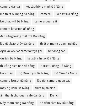
camera dahua
két sắt thông minh Đà Nẵng
lắp thiết bị mạng đà nẵng
camera
két sắt Đà Nẵng
bộ phát wifi Đà Nẵng
camera quan sát
camera kbvision đà nẵng
đèn năng lượng mặt trời Đà Nẵng
lắp đặt báo cháy đà nẵng
thiết bị mạng doanh nghiệp
dịch vụ lắp đặt camera trọn gói
bất động sản
du lịch Đà Nẵng
két sắt vân tay Đà Nẵng
thi công điện nhẹ đà nẵng
barie tự động Đà Nẵng
báo cháy
bộ đàm trạm Đà Nẵng
bộ đàm Đà Nẵng
camera bosch đà nẵng
lắp đặt camera quan sát
máy bộ đàm Đà Nẵng
thiết bị an ninh
âm thanh cho quán cafe đà nẵng
Du lịch
Máy chấm công Đà Nẵng
bộ đàm cầm tay Đà Nẵng