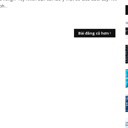
 ph…
Bài đăng cũ hơn