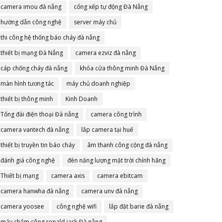
camera imou đà nẵng
cổng xếp tự động Đà Nẵng
hướng dẫn công nghệ
server máy chủ
thi công hệ thống báo cháy đà nẵng
thiết bị mạng Đà Nẵng
camera ezviz đà nẵng
cáp chống cháy đà nẵng
khóa cửa thông minh Đà Nẵng
màn hình tương tác
máy chủ doanh nghiệp
thiết bị thông minh
Kinh Doanh
Tổng đài điện thoại Đà nẵng
camera công trình
camera vantech đà nẵng
lắp camera tại huế
thiết bị truyền tin báo cháy
âm thanh công cộng đà nẵng
đánh giá công nghệ
đèn năng lượng mặt trời chính hãng
Thiết bị mạng
camera axis
camera ebitcam
camera hanwha đà nẵng
camera unv đà nẵng
camera yoosee
công nghệ wifi
lắp đặt barie đà nẵng
máy chấm công ronald jack Đà nẵng