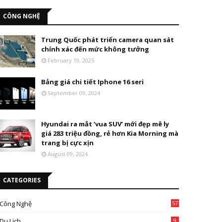
CÔNG NGHỆ
Trung Quốc phát triển camera quan sát
chính xác đến mức không tưởng
February 19, 2025
Bảng giá chi tiết Iphone 16 seri
September 09, 2024
Hyundai ra mắt ‘vua SUV’ mới đẹp mê ly
giá 283 triệu đồng, rẻ hơn Kia Morning mà
trang bị cực xịn
August 09, 2024
CATEGORIES
Công Nghệ
57
Du Lịch
9