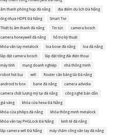
âm thanh phòng họp đà nẵng
địa điểm du lịch Đà Nẵng
ống nhựa HDPE Đà Nẵng
Smart Tivi
Thiết bị âm thanh đà nẵng
Tin tức
camera bosch
camera honeywell đà nẵng
hỗ trợ kỹ thuật
khóa vân tay metalock
loa bose đà nẵng
loa đà nẵng
lắp đặt camera bosch
lắp đặt tổng đài điện thoại
máy tính
mạng doanh nghiệp
nhà thông minh
robot hút bụi
wifi
Router cân bằng tải Đà nẵng
android tv box
barie đà nẵng
camera advidia
camera chất lượng mỹ tại đà nẵng
công nghệ bán dẫn
giá vàng
khóa cửa hexa Đà Nẵng
khóa cửa philips đà nẵng
khóa thông minh metalock
khóa vân tay PHGLock Đà Nẵng
kinh tế đà nẵng
lắp camera wifi Đà Nẵng
máy chấm công vân tay đà nẵng