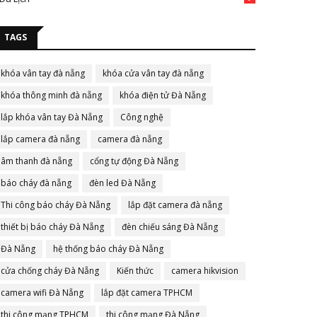
TAGS
khóa vân tay đà nẵng
khóa cửa vân tay đà nẵng
khóa thông minh đà nẵng
khóa điện tử Đà Nẵng
lắp khóa vân tay Đà Nẵng
Công nghệ
lắp camera đà nẵng
camera đà nẵng
âm thanh đà nẵng
cổng tự động Đà Nẵng
báo cháy đà nẵng
đèn led Đà Nẵng
Thi công báo cháy Đà Nẵng
lắp đặt camera đà nẵng
thiết bị báo cháy Đà Nẵng
đèn chiếu sáng Đà Nẵng
Đà Nẵng
hệ thống báo cháy Đà Nẵng
cửa chống cháy Đà Nẵng
Kiến thức
camera hikvision
camera wifi Đà Nẵng
lắp đặt camera TPHCM
thi công mạng TPHCM
thi công mạng Đà Nẵng