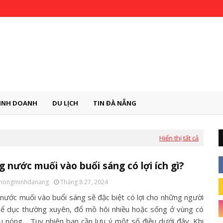
INH DOANH
DU LỊCH
TIN ĐÀ NẴNG
Hiển thị tất cả
 nước muối vào buổi sáng có lợi ích gì?
thongminhdanang
Tháng 8 27, 2024
nước muối vào buổi sáng sẽ đặc biệt có lợi cho những người
hể dục thường xuyên, đổ mồ hôi nhiều hoặc sống ở vùng có
ậu nóng… Tuy nhiên bạn cần lưu ý một số điều dưới đây. Khi