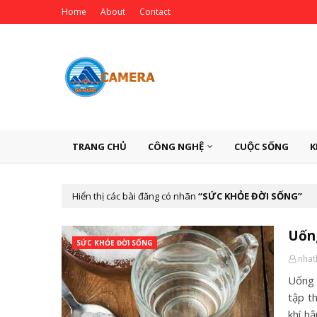
Home
About
Contact
TRANG CHỦ
CÔNG NGHỆ
CUỘC SỐNG
K
Hiển thị các bài đăng có nhãn
SỨC KHỎE ĐỜI SỐNG
Uống
SỨC KHỎE ĐỜI SỐNG
nha
Uống 
tập t
khí h