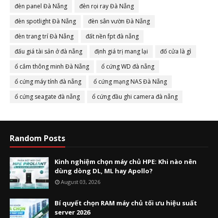
đèn panel Đà Nẵng
đèn rọi ray Đà Nẵng
đèn spotlight Đà Nẵng
đèn sân vườn Đà Nẵng
đèn trang trí Đà Nẵng
đất nền fpt đà nẵng
đấu giá tài sản ở đà nẵng
định giá trị mang lại
đố cửa là gì
ổ cắm thông minh Đà Nẵng
ổ cứng WD đà nẵng
ổ cứng máy tính đà nẵng
ổ cứng mạng NAS Đà Nẵng
ổ cứng seagate đà nẵng
ổ cứng đầu ghi camera đà nẵng
Random Posts
Kinh nghiệm chọn máy chủ HPE: Khi nào nên
dùng dòng DL, ML hay Apollo?
August 03, 2026
Bí quyết chọn RAM máy chủ tối ưu hiệu suất
server 2026