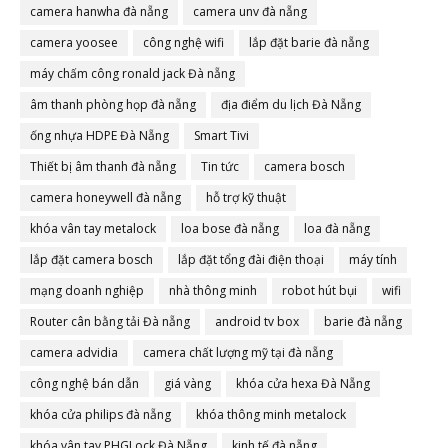
camera hanwha đà nẵng
camera unv đà nẵng
camera yoosee
công nghệ wifi
lắp đặt barie đà nẵng
máy chấm công ronald jack Đà nẵng
âm thanh phòng họp đà nẵng
địa điểm du lịch Đà Nẵng
ống nhựa HDPE Đà Nẵng
Smart Tivi
Thiết bị âm thanh đà nẵng
Tin tức
camera bosch
camera honeywell đà nẵng
hỗ trợ kỹ thuật
khóa vân tay metalock
loa bose đà nẵng
loa đà nẵng
lắp đặt camera bosch
lắp đặt tổng đài điện thoại
máy tính
mạng doanh nghiệp
nhà thông minh
robot hút bụi
wifi
Router cân bằng tải Đà nẵng
android tv box
barie đà nẵng
camera advidia
camera chất lượng mỹ tại đà nẵng
công nghệ bán dẫn
giá vàng
khóa cửa hexa Đà Nẵng
khóa cửa philips đà nẵng
khóa thông minh metalock
khóa vân tay PHGLock Đà Nẵng
kinh tế đà nẵng