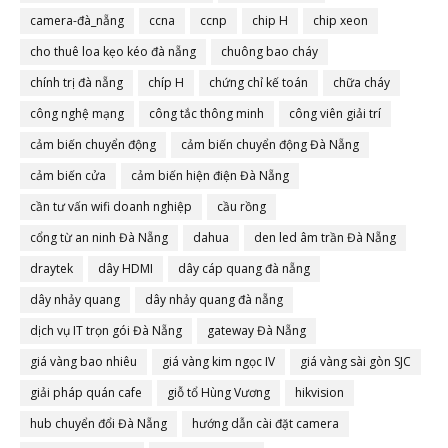
camera-đà_nẵng
ccna
ccnp
chip H
chip xeon
cho thuê loa kẹo kéo đà nẵng
chuông bao cháy
chính trị đà nẵng
chíp H
chứng chỉ kế toán
chữa cháy
công nghệ mạng
công tắc thông minh
công viên giải trí
cảm biến chuyển động
cảm biến chuyển động Đà Nẵng
cảm biến cửa
cảm biến hiện điện Đà Nẵng
cần tư vấn wifi doanh nghiệp
cầu rồng
cổng từ an ninh Đà Nẵng
dahua
den led âm trần Đà Nẵng
draytek
dây HDMI
dây cáp quang đà nẵng
dây nhảy quang
dây nhảy quang đà nẵng
dịch vụ IT trọn gói Đà Nẵng
gateway Đà Nẵng
giá vàng bao nhiêu
giá vàng kim ngọc IV
giá vàng sài gòn SJC
giải pháp quán cafe
giỗ tổ Hùng Vương
hikvision
hub chuyển đổi Đà Nẵng
hướng dẫn cài đặt camera