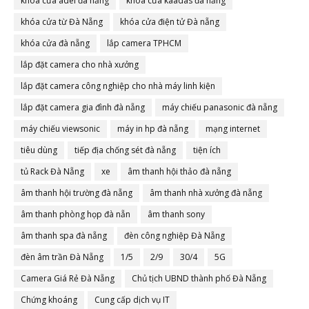
khóa cửa adel đà nẵng
khóa cửa kaadas đà nẵng
khóa cửa từ Đà Nẵng
khóa cửa điện tử Đà nẵng
khóa cửa đà nẵng
lắp camera TPHCM
lắp đặt camera cho nhà xưởng
lắp đặt camera công nghiệp cho nhà máy linh kiện
lắp đặt camera gia đình đà nẵng
máy chiếu panasonic đà nẵng
máy chiếu viewsonic
máy in hp đà nẵng
mạng internet
tiêu dùng
tiếp địa chống sét đà nẵng
tiện ích
tủ Rack Đà Nẵng
xe
âm thanh hội thảo đà nẵng
âm thanh hội trường đà nẵng
âm thanh nhà xưởng đà nẵng
âm thanh phòng họp đà nẵn
âm thanh sony
âm thanh spa đà nẵng
đèn công nghiệp Đà Nẵng
đèn âm trần Đà Nẵng
1/5
2/9
30/4
5G
Camera Giá Rẻ Đà Nẵng
Chủ tịch UBND thành phố Đà Nẵng
Chứng khoáng
Cung cấp dịch vụ IT