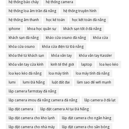
hệ thống báo cháy
hệ thống camera
hệ thống loa âm trần đà nẵng
hệ thống truyền hình
hệ thống âm thanh
học kế toán
học kết toán đà nẵng
iphone
khoa học quân sự
khách sạn tốt ở đà nẵng
khách sạn đà nẵng
kháo cửa osuno đà nẵng
khóa cửa
khóa cửa osuno
khóa cửa điện từ Đà nẵng
khóa thẻ từ khách sạn
khóa vân tay
khóa vân tay Kassler
khóa vân tay cửa kính
kinh tế thế giới
laptop
loa kẹo kéo
loa kẹo kéo đà nẵng
loa máy tính
loa máy tính đà nẵng
lumi
lumi Đà Nẵng
luật đất đai
làm sao để wifi mạnh
lắp camera farmstay đà nẵng
lắp camera imou đà nẵng camera đà nẵng
lắp camera ở đà lạt
lắp đặt camera
lắp đặt camera AI tại Đà Nẵng
lắp đặt camera cho kho lạnh
lắp đặt camera cho ngân hàng
lắp đặt camera cho nhà máy
lắp đặt camera cho sân bóng