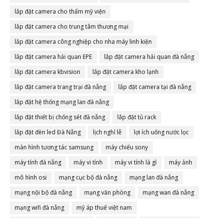
lắp đặt camera cho thẩm mỹ viện
lắp đặt camera cho trung tâm thương mại
lắp đặt camera công nghiệp cho nha máy linh kiện
lắp đặt camera hải quan EPE
lắp đặt camera hải quan đà nẵng
lắp đặt camera kbvision
lắp đặt camera kho lạnh
lắp đặt camera trang trại đà nẵng
lắp đặt camera tại đà nẵng
lắp đặt hệ thống mạng lan đà nẵng
lắp đặt thiết bị chống sét đà nẵng
lắp đặt tủ rack
lắp đặt đèn led Đà Nẵng
lịch nghỉ lễ
lợi ích uống nước lọc
màn hình tương tác samsung
máy chiếu sony
máy tính đà nẵng
máy vi tính
máy vi tính là gì
máy ảnh
mô hình osi
mạng cục bộ đà nẵng
mạng lan đà nẵng
mạng nội bộ đà nẵng
mạng văn phòng
mạng wan đà nẵng
mạng wifi đà nẵng
mỹ áp thuế việt nam