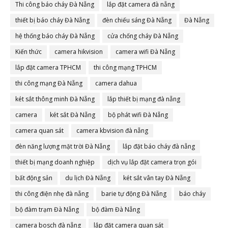
Thi công báo cháy Đà Nẵng
lắp đặt camera đà nẵng
thiết bị báo cháy Đà Nẵng
đèn chiếu sáng Đà Nẵng
Đà Nẵng
hệ thống báo cháy Đà Nẵng
cửa chống cháy Đà Nẵng
Kiến thức
camera hikvision
camera wifi Đà Nẵng
lắp đặt camera TPHCM
thi công mạng TPHCM
thi công mạng Đà Nẵng
camera dahua
két sắt thông minh Đà Nẵng
lắp thiết bị mạng đà nẵng
camera
két sắt Đà Nẵng
bộ phát wifi Đà Nẵng
camera quan sát
camera kbvision đà nẵng
đèn năng lượng mặt trời Đà Nẵng
lắp đặt báo cháy đà nẵng
thiết bị mạng doanh nghiệp
dịch vụ lắp đặt camera trọn gói
bất động sản
du lịch Đà Nẵng
két sắt vân tay Đà Nẵng
thi công điện nhẹ đà nẵng
barie tự động Đà Nẵng
báo cháy
bộ đàm trạm Đà Nẵng
bộ đàm Đà Nẵng
camera bosch đà nẵng
lắp đặt camera quan sát