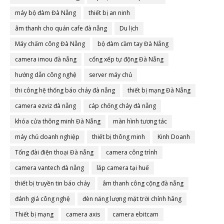
máy bộ đàm Đà Nẵng
thiết bị an ninh
âm thanh cho quán cafe đà nẵng
Du lịch
Máy chấm công Đà Nẵng
bộ đàm cầm tay Đà Nẵng
camera imou đà nẵng
cổng xếp tự động Đà Nẵng
hướng dẫn công nghệ
server máy chủ
thi công hệ thống báo cháy đà nẵng
thiết bị mạng Đà Nẵng
camera ezviz đà nẵng
cáp chống cháy đà nẵng
khóa cửa thông minh Đà Nẵng
màn hình tương tác
máy chủ doanh nghiệp
thiết bị thông minh
Kinh Doanh
Tổng đài điện thoại Đà nẵng
camera công trình
camera vantech đà nẵng
lắp camera tại huế
thiết bị truyền tin báo cháy
âm thanh công cộng đà nẵng
đánh giá công nghệ
đèn năng lượng mặt trời chính hãng
Thiết bị mạng
camera axis
camera ebitcam