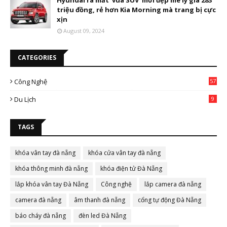
Hyundai ra mắt ‘vua SUV’ mới đẹp mê ly giá 283
triệu đồng, rẻ hơn Kia Morning mà trang bị cực
xịn
August 09, 2024
CATEGORIES
Công Nghệ
57
Du Lịch
9
TAGS
khóa vân tay đà nẵng
khóa cửa vân tay đà nẵng
khóa thông minh đà nẵng
khóa điện tử Đà Nẵng
lắp khóa vân tay Đà Nẵng
Công nghệ
lắp camera đà nẵng
camera đà nẵng
âm thanh đà nẵng
cổng tự động Đà Nẵng
báo cháy đà nẵng
đèn led Đà Nẵng