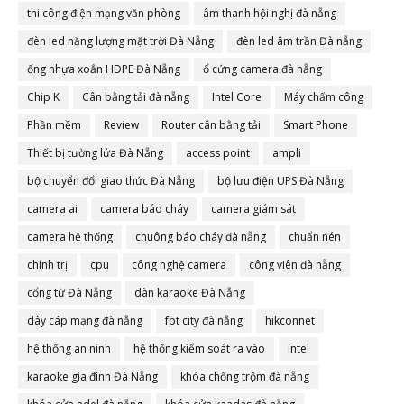
thi công điện mạng văn phòng
âm thanh hội nghị đà nẵng
đèn led năng lượng mặt trời Đà Nẵng
đèn led âm trần Đà nẵng
ống nhựa xoắn HDPE Đà Nẵng
ổ cứng camera đà nẵng
Chip K
Cân bằng tải đà nẵng
Intel Core
Máy chấm công
Phần mềm
Review
Router cân bằng tải
Smart Phone
Thiết bị tường lửa Đà Nẵng
access point
ampli
bộ chuyển đổi giao thức Đà Nẵng
bộ lưu điện UPS Đà Nẵng
camera ai
camera báo cháy
camera giám sát
camera hệ thống
chuông báo cháy đà nẵng
chuẩn nén
chính trị
cpu
công nghệ camera
công viên đà nẵng
cổng từ Đà Nẵng
dàn karaoke Đà Nẵng
dây cáp mạng đà nẵng
fpt city đà nẵng
hikconnet
hệ thống an ninh
hệ thống kiểm soát ra vào
intel
karaoke gia đình Đà Nẵng
khóa chống trộm đà nẵng