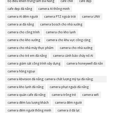
bộ điều khiển trung tâm Đà Nẵng
cafe chill
cafe đẹp
cafe đẹp đà nẵng
camera AI thông minh
camera AI đếm người
camera PTZ ngoài trời
camera UNV
camera ai đà nẵng
camera bosch cho nhà xưởng
camera cho công trình
camera cho kho lạnh
camera cho kho xưởng
camera cho khu vực công cộng
camera cho nhà máy thực phẩm
camera cho nhà xưởng
camera cho trẻ em đà nẵng
camera cảnh báo cháy nổ AI
camera giám sát công trình xây dựng
camera honeywell đà nẵn
camera hồng ngoại
camera kbvision đà nẵng; camera chất lượng mỹ tại đà nẵng;
camera đà nẵng
camera kho lạnh đà nẵng
camera phạt nguội đà nẵng
camera quán cafe đà nẵng
camera trông trẻ
camera wifi
camera đếm lưu lượng khách
camera đếm người
camera đếm người thông minh
camera ở đà lạt