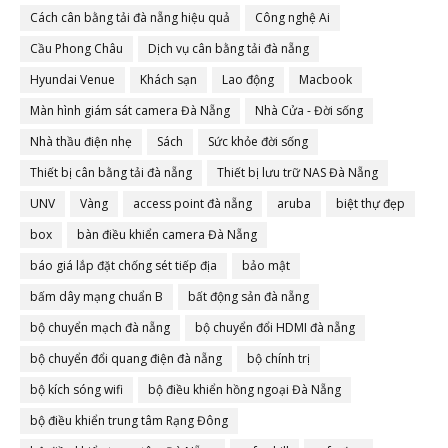
Cách cân bằng tải đà nẵng hiệu quả
Công nghệ Ai
Cầu Phong Châu
Dịch vụ cân bằng tải đà nẵng
Hyundai Venue
Khách sạn
Lao động
Macbook
Màn hình giám sát camera Đà Nẵng
Nhà Cửa - Đời sống
Nhà thầu điện nhẹ
Sách
Sức khỏe đời sống
Thiết bị cân bằng tải đà nẵng
Thiết bị lưu trữ NAS Đà Nẵng
UNV
Vàng
access point đà nẵng
aruba
biệt thự đẹp
box
bàn điều khiển camera Đà Nẵng
báo giá lắp đặt chống sét tiếp địa
bảo mật
bấm dây mạng chuẩn B
bất động sản đà nẵng
bộ chuyển mạch đà nẵng
bộ chuyển đổi HDMI đà nẵng
bộ chuyển đổi quang điện đà nẵng
bộ chính trị
bộ kích sóng wifi
bộ điều khiển hồng ngoại Đà Nẵng
bộ điều khiển trung tâm Rạng Đông