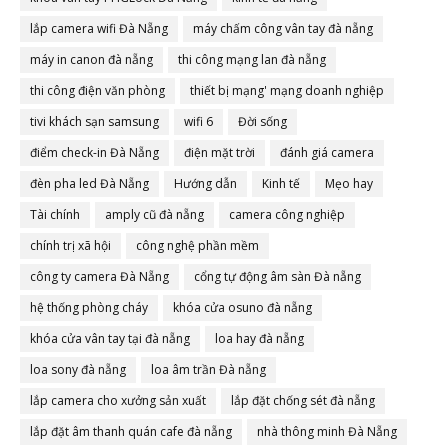
lắp camera wifi Đà Nẵng
máy chấm công vân tay đà nẵng
máy in canon đà nẵng
thi công mạng lan đà nẵng
thi công điện văn phòng
thiết bị mạng' mạng doanh nghiệp
tivi khách sạn samsung
wifi 6
Đời sống
điểm check-in Đà Nẵng
điện mặt trời
đánh giá camera
đèn pha led Đà Nẵng
Hướng dẫn
Kinh tế
Mẹo hay
Tài chính
amply cũ đà nẵng
camera công nghiệp
chính trị xã hội
công nghệ phần mềm
công ty camera Đà Nẵng
cổng tự động âm sàn Đà nẵng
hệ thống phòng cháy
khóa cửa osuno đà nẵng
khóa cửa vân tay tại đà nẵng
loa hay đà nẵng
loa sony đà nẵng
loa âm trần Đà nẵng
lắp camera cho xưởng sản xuất
lắp đặt chống sét đà nẵng
lắp đặt âm thanh quán cafe đà nẵng
nhà thông minh Đà Nẵng