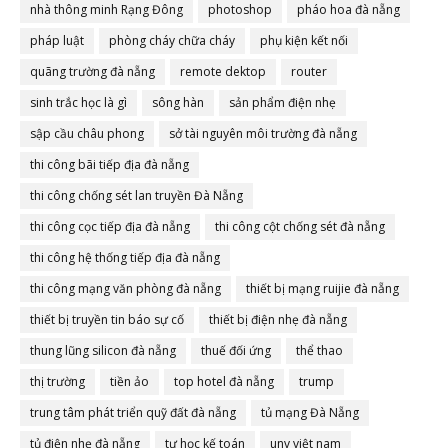
nhà thông minh Rạng Đông
photoshop
pháo hoa đà nẵng
pháp luật
phòng cháy chữa cháy
phụ kiện kết nối
quãng trường đà nẵng
remote dektop
router
sinh trắc học là gì
sông hàn
sản phẩm điện nhẹ
sập cầu châu phong
sở tài nguyên môi trường đà nẵng
thi công bãi tiếp địa đà nẵng
thi công chống sét lan truyền Đà Nẵng
thi công cọc tiếp địa đà nẵng
thi công cột chống sét đà nẵng
thi công hệ thống tiếp địa đà nẵng
thi công mạng văn phòng đà nẵng
thiết bị mạng ruijie đà nẵng
thiết bị truyền tin báo sự cố
thiết bị điện nhẹ đà nẵng
thung lũng silicon đà nẵng
thuế đối ứng
thể thao
thị trường
tiền ảo
top hotel đà nẵng
trump
trung tâm phát triển quỹ đất đà nẵng
tủ mạng Đà Nẵng
tủ điện nhẹ đà nẵng
tự học kế toán
unv việt nam