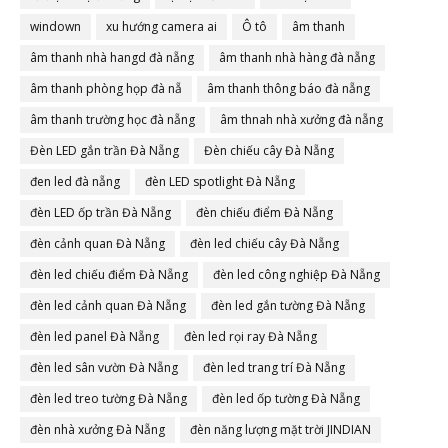
windown
xu hướng camera ai
Ô tô
âm thanh
âm thanh nhà hangd đà nẵng
âm thanh nhà hàng đà nẵng
âm thanh phòng họp đà nẵ
âm thanh thông báo đà nẵng
âm thanh trường học đà nẵng
âm thnah nhà xưởng đà nẵng
Đèn LED gắn trần Đà Nẵng
Đèn chiếu cây Đà Nẵng
đen led đà nẵng
đèn LED spotlight Đà Nẵng
đèn LED ốp trần Đà Nẵng
đèn chiếu điểm Đà Nẵng
đèn cảnh quan Đà Nẵng
đèn led chiếu cây Đà Nẵng
đèn led chiếu điểm Đà Nẵng
đèn led công nghiệp Đà Nẵng
đèn led cảnh quan Đà Nẵng
đèn led gắn tường Đà Nẵng
đèn led panel Đà Nẵng
đèn led rọi ray Đà Nẵng
đèn led sân vườn Đà Nẵng
đèn led trang trí Đà Nẵng
đèn led treo tường Đà Nẵng
đèn led ốp tường Đà Nẵng
đèn nhà xưởng Đà Nẵng
đèn năng lượng mặt trời JINDIAN