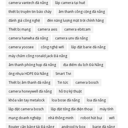
camera vantech đà nẵng
lắp camera tại huế
thiết bị truyền tin báo cháy
âm thanh công cộng đà nẵng
đánh giá công nghệ
đèn năng lượng mặt trời chính hãng
Thiết bị mạng
camera axis
camera ebitcam
camera hanwha đà nẵng
camera unv đà nẵng
camera yoosee
công nghệ wifi
lắp đặt barie đà nẵng
máy chấm công ronald jack Đà nẵng
âm thanh phòng họp đà nẵng
địa điểm du lịch Đà Nẵng
ống nhựa HDPE Đà Nẵng
Smart Tivi
Thiết bị âm thanh đà nẵng
Tin tức
camera bosch
camera honeywell đà nẵng
hỗ trợ kỹ thuật
khóa vân tay metalock
loa bose đà nẵng
loa đà nẵng
lắp đặt camera bosch
lắp đặt tổng đài điện thoại
máy tính
mạng doanh nghiệp
nhà thông minh
robot hút bụi
wifi
Router cân bằng tải Đà nẵng
android tv box
barie đà nẵng