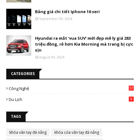
Bảng giá chi tiết Iphone 16 seri
September 09, 2024
Hyundai ra mắt ‘vua SUV’ mới đẹp mê ly giá 283
triệu đồng, rẻ hơn Kia Morning mà trang bị cực
xịn
August 09, 2024
CATEGORIES
Công Nghệ
57
Du Lịch
9
TAGS
khóa vân tay đà nẵng
khóa cửa vân tay đà nẵng