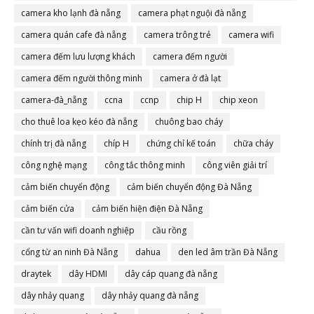
camera đà nẵng
camera kho lạnh đà nẵng
camera phạt nguội đà nẵng
camera quán cafe đà nẵng
camera trông trẻ
camera wifi
camera đếm lưu lượng khách
camera đếm người
camera đếm người thông minh
camera ở đà lạt
camera-đà_nẵng
ccna
ccnp
chip H
chip xeon
cho thuê loa kẹo kéo đà nẵng
chuông bao cháy
chính trị đà nẵng
chíp H
chứng chỉ kế toán
chữa cháy
công nghệ mạng
công tắc thông minh
công viên giải trí
cảm biến chuyển động
cảm biến chuyển động Đà Nẵng
cảm biến cửa
cảm biến hiện điện Đà Nẵng
cần tư vấn wifi doanh nghiệp
cầu rồng
cổng từ an ninh Đà Nẵng
dahua
den led âm trần Đà Nẵng
draytek
dây HDMI
dây cáp quang đà nẵng
dây nhảy quang
dây nhảy quang đà nẵng