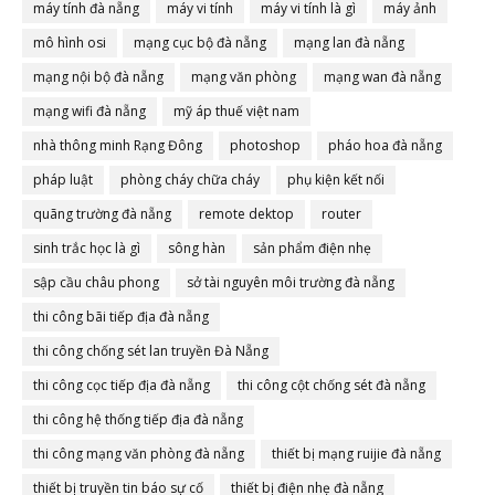
máy tính đà nẵng
máy vi tính
máy vi tính là gì
máy ảnh
mô hình osi
mạng cục bộ đà nẵng
mạng lan đà nẵng
mạng nội bộ đà nẵng
mạng văn phòng
mạng wan đà nẵng
mạng wifi đà nẵng
mỹ áp thuế việt nam
nhà thông minh Rạng Đông
photoshop
pháo hoa đà nẵng
pháp luật
phòng cháy chữa cháy
phụ kiện kết nối
quãng trường đà nẵng
remote dektop
router
sinh trắc học là gì
sông hàn
sản phẩm điện nhẹ
sập cầu châu phong
sở tài nguyên môi trường đà nẵng
thi công bãi tiếp địa đà nẵng
thi công chống sét lan truyền Đà Nẵng
thi công cọc tiếp địa đà nẵng
thi công cột chống sét đà nẵng
thi công hệ thống tiếp địa đà nẵng
thi công mạng văn phòng đà nẵng
thiết bị mạng ruijie đà nẵng
thiết bị truyền tin báo sự cố
thiết bị điện nhẹ đà nẵng