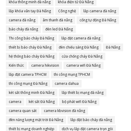
khóa thông minh đà nẵng
khóa điện tử Đà Nẵng
lắp khóa vân tay Đà Nẵng
Công nghệ
lắp camera đà nẵng
camera đà nẵng
âm thanh đà nẵng
cổng tự động Đà Nẵng
báo cháy đà nẵng
đèn led Đà Nẵng
Thi công báo cháy Đà Nẵng
lắp đặt camera đà nẵng
thiết bị báo cháy Đà Nẵng
đèn chiếu sáng Đà Nẵng
Đà Nẵng
hệ thống báo cháy Đà Nẵng
cửa chống cháy Đà Nẵng
Kiến thức
camera hikvision
camera wifi Đà Nẵng
lắp đặt camera TPHCM
thi công mạng TPHCM
thi công mạng Đà Nẵng
camera dahua
két sắt thông minh Đà Nẵng
lắp thiết bị mạng đà nẵng
camera
két sắt Đà Nẵng
bộ phát wifi Đà Nẵng
camera quan sát
camera kbvision đà nẵng
đèn năng lượng mặt trời Đà Nẵng
lắp đặt báo cháy đà nẵng
thiết bị mạng doanh nghiệp
dịch vụ lắp đặt camera trọn gói