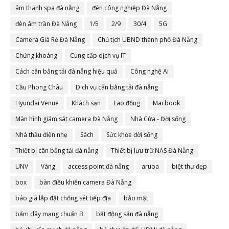
âm thanh spa đà nẵng
đèn công nghiệp Đà Nẵng
đèn âm trần Đà Nẵng
1/5
2/9
30/4
5G
Camera Giá Rẻ Đà Nẵng
Chủ tịch UBND thành phố Đà Nẵng
Chứng khoáng
Cung cấp dịch vụ IT
Cách cân bằng tải đà nẵng hiệu quả
Công nghệ Ai
Cầu Phong Châu
Dịch vụ cân bằng tải đà nẵng
Hyundai Venue
Khách sạn
Lao động
Macbook
Màn hình giám sát camera Đà Nẵng
Nhà Cửa - Đời sống
Nhà thầu điện nhẹ
Sách
Sức khỏe đời sống
Thiết bị cân bằng tải đà nẵng
Thiết bị lưu trữ NAS Đà Nẵng
UNV
Vàng
access point đà nẵng
aruba
biệt thự đẹp
box
bàn điều khiển camera Đà Nẵng
báo giá lắp đặt chống sét tiếp địa
bảo mật
bấm dây mạng chuẩn B
bất động sản đà nẵng