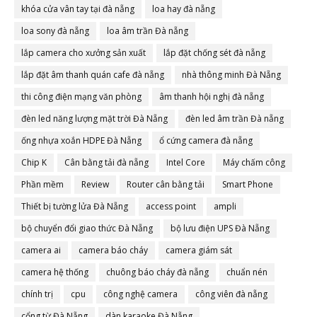
khóa cửa vân tay tại đà nẵng
loa hay đà nẵng
loa sony đà nẵng
loa âm trần Đà nẵng
lắp camera cho xưởng sản xuất
lắp đặt chống sét đà nẵng
lắp đặt âm thanh quán cafe đà nẵng
nhà thông minh Đà Nẵng
thi công điện mạng văn phòng
âm thanh hội nghị đà nẵng
đèn led năng lượng mặt trời Đà Nẵng
đèn led âm trần Đà nẵng
ống nhựa xoắn HDPE Đà Nẵng
ổ cứng camera đà nẵng
Chip K
Cân bằng tải đà nẵng
Intel Core
Máy chấm công
Phần mềm
Review
Router cân bằng tải
Smart Phone
Thiết bị tường lửa Đà Nẵng
access point
ampli
bộ chuyển đổi giao thức Đà Nẵng
bộ lưu điện UPS Đà Nẵng
camera ai
camera báo cháy
camera giám sát
camera hệ thống
chuông báo cháy đà nẵng
chuẩn nén
chính trị
cpu
công nghệ camera
công viên đà nẵng
cổng từ Đà Nẵng
dàn karaoke Đà Nẵng