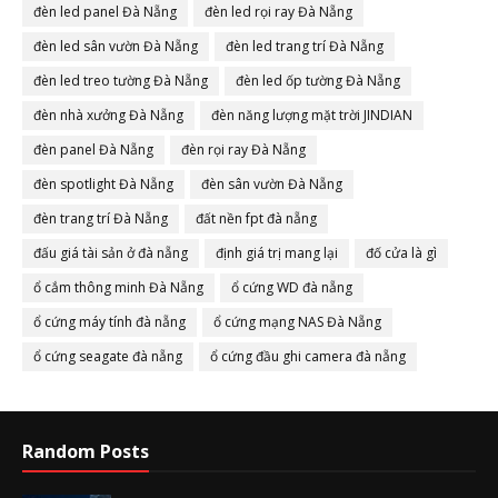
đèn led panel Đà Nẵng
đèn led rọi ray Đà Nẵng
đèn led sân vườn Đà Nẵng
đèn led trang trí Đà Nẵng
đèn led treo tường Đà Nẵng
đèn led ốp tường Đà Nẵng
đèn nhà xưởng Đà Nẵng
đèn năng lượng mặt trời JINDIAN
đèn panel Đà Nẵng
đèn rọi ray Đà Nẵng
đèn spotlight Đà Nẵng
đèn sân vườn Đà Nẵng
đèn trang trí Đà Nẵng
đất nền fpt đà nẵng
đấu giá tài sản ở đà nẵng
định giá trị mang lại
đố cửa là gì
ổ cắm thông minh Đà Nẵng
ổ cứng WD đà nẵng
ổ cứng máy tính đà nẵng
ổ cứng mạng NAS Đà Nẵng
ổ cứng seagate đà nẵng
ổ cứng đầu ghi camera đà nẵng
Random Posts