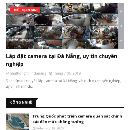
THIẾT BỊ AN NINH
Lắp đặt camera tại Đà Nẵng, uy tín chuyên
nghiệp
nhathongminhdanang
Tháng 7 06, 2019
Dana Smart chuyên lắp camera tại Đà Nẵng với dịch vụ chuyên nghiệp,
uy tín, nhanh ch…
CÔNG NGHỆ
Trung Quốc phát triển camera quan sát chính
xác đến mức không tưởng
February 19, 2025