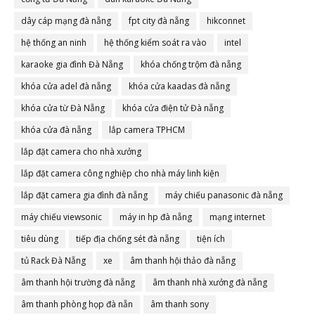
dây cáp mạng đà nẵng
fpt city đà nẵng
hikconnet
hệ thống an ninh
hệ thống kiểm soát ra vào
intel
karaoke gia đình Đà Nẵng
khóa chống trộm đà nẵng
khóa cửa adel đà nẵng
khóa cửa kaadas đà nẵng
khóa cửa từ Đà Nẵng
khóa cửa điện tử Đà nẵng
khóa cửa đà nẵng
lắp camera TPHCM
lắp đặt camera cho nhà xưởng
lắp đặt camera công nghiệp cho nhà máy linh kiện
lắp đặt camera gia đình đà nẵng
máy chiếu panasonic đà nẵng
máy chiếu viewsonic
máy in hp đà nẵng
mạng internet
tiêu dùng
tiếp địa chống sét đà nẵng
tiện ích
tủ Rack Đà Nẵng
xe
âm thanh hội thảo đà nẵng
âm thanh hội trường đà nẵng
âm thanh nhà xưởng đà nẵng
âm thanh phòng họp đà nẵn
âm thanh sony