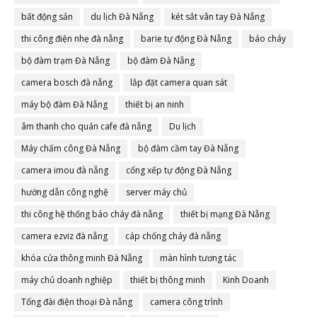
bất động sản
du lịch Đà Nẵng
két sắt vân tay Đà Nẵng
thi công điện nhẹ đà nẵng
barie tự động Đà Nẵng
báo cháy
bộ đàm trạm Đà Nẵng
bộ đàm Đà Nẵng
camera bosch đà nẵng
lắp đặt camera quan sát
máy bộ đàm Đà Nẵng
thiết bị an ninh
âm thanh cho quán cafe đà nẵng
Du lịch
Máy chấm công Đà Nẵng
bộ đàm cầm tay Đà Nẵng
camera imou đà nẵng
cổng xếp tự động Đà Nẵng
hướng dẫn công nghệ
server máy chủ
thi công hệ thống báo cháy đà nẵng
thiết bị mạng Đà Nẵng
camera ezviz đà nẵng
cáp chống cháy đà nẵng
khóa cửa thông minh Đà Nẵng
màn hình tương tác
máy chủ doanh nghiệp
thiết bị thông minh
Kinh Doanh
Tổng đài điện thoại Đà nẵng
camera công trình