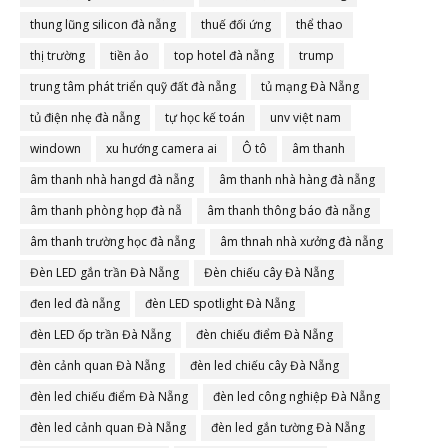
thung lũng silicon đà nẵng
thuế đối ứng
thể thao
thị trường
tiền ảo
top hotel đà nẵng
trump
trung tâm phát triển quỹ đất đà nẵng
tủ mạng Đà Nẵng
tủ điện nhẹ đà nẵng
tự học kế toán
unv việt nam
windown
xu hướng camera ai
Ô tô
âm thanh
âm thanh nhà hangd đà nẵng
âm thanh nhà hàng đà nẵng
âm thanh phòng họp đà nẵ
âm thanh thông báo đà nẵng
âm thanh trường học đà nẵng
âm thnah nhà xưởng đà nẵng
Đèn LED gắn trần Đà Nẵng
Đèn chiếu cây Đà Nẵng
đen led đà nẵng
đèn LED spotlight Đà Nẵng
đèn LED ốp trần Đà Nẵng
đèn chiếu điểm Đà Nẵng
đèn cảnh quan Đà Nẵng
đèn led chiếu cây Đà Nẵng
đèn led chiếu điểm Đà Nẵng
đèn led công nghiệp Đà Nẵng
đèn led cảnh quan Đà Nẵng
đèn led gắn tường Đà Nẵng