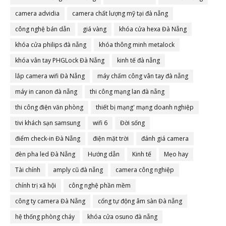
camera advidia
camera chất lượng mỹ tại đà nẵng
công nghệ bán dẫn
giá vàng
khóa cửa hexa Đà Nẵng
khóa cửa philips đà nẵng
khóa thông minh metalock
khóa vân tay PHGLock Đà Nẵng
kinh tế đà nẵng
lắp camera wifi Đà Nẵng
máy chấm công vân tay đà nẵng
máy in canon đà nẵng
thi công mạng lan đà nẵng
thi công điện văn phòng
thiết bị mạng' mạng doanh nghiệp
tivi khách sạn samsung
wifi 6
Đời sống
điểm check-in Đà Nẵng
điện mặt trời
đánh giá camera
đèn pha led Đà Nẵng
Hướng dẫn
Kinh tế
Mẹo hay
Tài chính
amply cũ đà nẵng
camera công nghiệp
chính trị xã hội
công nghệ phần mềm
công ty camera Đà Nẵng
cổng tự động âm sàn Đà nẵng
hệ thống phòng cháy
khóa cửa osuno đà nẵng