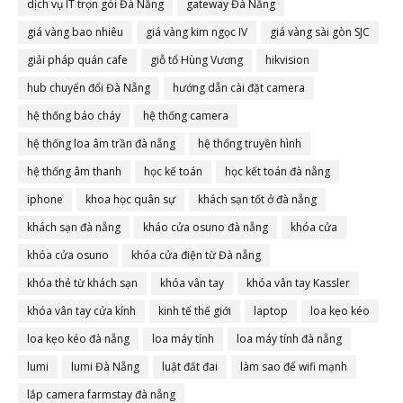
dịch vụ IT trọn gói Đà Nẵng
gateway Đà Nẵng
giá vàng bao nhiêu
giá vàng kim ngọc IV
giá vàng sài gòn SJC
giải pháp quán cafe
giỗ tổ Hùng Vương
hikvision
hub chuyển đổi Đà Nẵng
hướng dẫn cài đặt camera
hệ thống báo cháy
hệ thống camera
hệ thống loa âm trần đà nẵng
hệ thống truyền hình
hệ thống âm thanh
học kế toán
học kết toán đà nẵng
iphone
khoa học quân sự
khách sạn tốt ở đà nẵng
khách sạn đà nẵng
kháo cửa osuno đà nẵng
khóa cửa
khóa cửa osuno
khóa cửa điện từ Đà nẵng
khóa thẻ từ khách sạn
khóa vân tay
khóa vân tay Kassler
khóa vân tay cửa kính
kinh tế thế giới
laptop
loa kẹo kéo
loa kẹo kéo đà nẵng
loa máy tính
loa máy tính đà nẵng
lumi
lumi Đà Nẵng
luật đất đai
làm sao để wifi mạnh
lắp camera farmstay đà nẵng