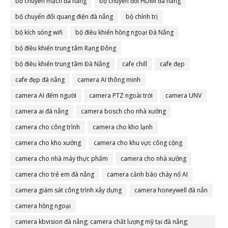
bộ chuyển mạch đà nẵng
bộ chuyển đổi HDMI đà nẵng
bộ chuyển đổi quang điện đà nẵng
bộ chính trị
bộ kích sóng wifi
bộ điều khiển hồng ngoại Đà Nẵng
bộ điều khiển trung tâm Rạng Đông
bộ điều khiển trung tâm Đà Nẵng
cafe chill
cafe đẹp
cafe đẹp đà nẵng
camera AI thông minh
camera AI đếm người
camera PTZ ngoài trời
camera UNV
camera ai đà nẵng
camera bosch cho nhà xưởng
camera cho công trình
camera cho kho lạnh
camera cho kho xưởng
camera cho khu vực công cộng
camera cho nhà máy thực phẩm
camera cho nhà xưởng
camera cho trẻ em đà nẵng
camera cảnh báo cháy nổ AI
camera giám sát công trình xây dựng
camera honeywell đà nẵn
camera hồng ngoại
camera kbvision đà nẵng; camera chất lượng mỹ tại đà nẵng;