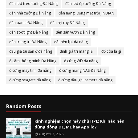
đèn led treo tường Đà Nẵng
đèn led ốp tường Đà Nẵng
đèn nhà xưởng Đà Nẵng
đèn năng lượng mặt trời JINDIAN
đèn panel Đà Nẵng
đèn rọi ray Đà Nẵng
đèn spotlight Đà Nẵng
đèn sân vườn Đà Nẵng
đèn trang trí Đà Nẵng
đất nền fpt đà nẵng
đấu giá tài sản ở đà nẵng
định giá trị mang lại
đố cửa là gì
ổ cắm thông minh Đà Nẵng
ổ cứng WD đà nẵng
ổ cứng máy tính đà nẵng
ổ cứng mạng NAS Đà Nẵng
ổ cứng seagate đà nẵng
ổ cứng đầu ghi camera đà nẵng
Random Posts
Kinh nghiệm chọn máy chủ HPE: Khi nào nên
dùng dòng DL, ML hay Apollo?
August 03, 2026