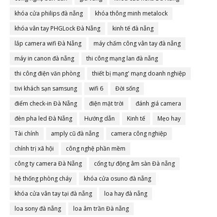
khóa cửa philips đà nẵng
khóa thông minh metalock
khóa vân tay PHGLock Đà Nẵng
kinh tế đà nẵng
lắp camera wifi Đà Nẵng
máy chấm công vân tay đà nẵng
máy in canon đà nẵng
thi công mạng lan đà nẵng
thi công điện văn phòng
thiết bị mạng' mạng doanh nghiệp
tivi khách sạn samsung
wifi 6
Đời sống
điểm check-in Đà Nẵng
điện mặt trời
đánh giá camera
đèn pha led Đà Nẵng
Hướng dẫn
Kinh tế
Mẹo hay
Tài chính
amply cũ đà nẵng
camera công nghiệp
chính trị xã hội
công nghệ phần mềm
công ty camera Đà Nẵng
cổng tự động âm sàn Đà nẵng
hệ thống phòng cháy
khóa cửa osuno đà nẵng
khóa cửa vân tay tại đà nẵng
loa hay đà nẵng
loa sony đà nẵng
loa âm trần Đà nẵng