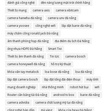
đánh giá công nghệ
đèn năng lượng mặt trời chính hãng
Thiết bị mạng
camera axis
camera ebitcam
camera hanwha đà nẵng
camera unv đà nẵng
camera yoosee
công nghệ wifi
lắp đặt barie đà nẵng
máy chấm công ronald jack Đà nẵng
âm thanh phòng họp đà nẵng
địa điểm du lịch Đà Nẵng
ống nhựa HDPE Đà Nẵng
Smart Tivi
Thiết bị âm thanh đà nẵng
Tin tức
camera bosch
camera honeywell đà nẵng
hỗ trợ kỹ thuật
khóa vân tay metalock
loa bose đà nẵng
loa đà nẵng
lắp đặt camera bosch
lắp đặt tổng đài điện thoại
máy tính
mạng doanh nghiệp
nhà thông minh
robot hút bụi
wifi
Router cân bằng tải Đà nẵng
android tv box
barie đà nẵng
camera advidia
camera chất lượng mỹ tại đà nẵng
công nghệ bán dẫn
giá vàng
khóa cửa hexa Đà Nẵng