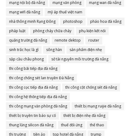
mạng nội bộ đà nẵng
mạng văn phòng
mạng wan đà nẵng
mạng wifi đà nẵng
mỹ áp thuế việt nam
nhà thông minh Rạng Đông
photoshop
pháo hoa đà nẵng
pháp luật
phòng cháy chữa cháy
phụ kiện kết nối
quãng trường đà nẵng
remote dektop
router
sinh trắc học là gì
sông hàn
sản phẩm điện nhẹ
sập cầu châu phong
sở tài nguyên môi trường đà nẵng
thi công bãi tiếp địa đà nẵng
thi công chống sét lan truyền Đà Nẵng
thi công cọc tiếp địa đà nẵng
thi công cột chống sét đà nẵng
thi công hệ thống tiếp địa đà nẵng
thi công mạng văn phòng đà nẵng
thiết bị mạng ruijie đà nẵng
thiết bị truyền tin báo sự cố
thiết bị điện nhẹ đà nẵng
thung lũng silicon đà nẵng
thuế đối ứng
thể thao
thị trường
tiền ảo
top hotel đà nẵng
trump