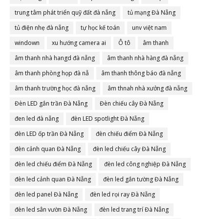
trung tâm phát triển quỹ đất đà nẵng
tủ mạng Đà Nẵng
tủ điện nhẹ đà nẵng
tự học kế toán
unv việt nam
windown
xu hướng camera ai
Ô tô
âm thanh
âm thanh nhà hangd đà nẵng
âm thanh nhà hàng đà nẵng
âm thanh phòng họp đà nẵ
âm thanh thông báo đà nẵng
âm thanh trường học đà nẵng
âm thnah nhà xưởng đà nẵng
Đèn LED gắn trần Đà Nẵng
Đèn chiếu cây Đà Nẵng
đen led đà nẵng
đèn LED spotlight Đà Nẵng
đèn LED ốp trần Đà Nẵng
đèn chiếu điểm Đà Nẵng
đèn cảnh quan Đà Nẵng
đèn led chiếu cây Đà Nẵng
đèn led chiếu điểm Đà Nẵng
đèn led công nghiệp Đà Nẵng
đèn led cảnh quan Đà Nẵng
đèn led gắn tường Đà Nẵng
đèn led panel Đà Nẵng
đèn led rọi ray Đà Nẵng
đèn led sân vườn Đà Nẵng
đèn led trang trí Đà Nẵng