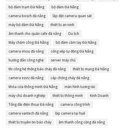
bộ đàm trạm Đà Nẵng
bộ đàm Đà Nẵng
camera bosch đà nẵng
lắp đặt camera quan sát
máy bộ đàm Đà Nẵng
thiết bị an ninh
âm thanh cho quán cafe đà nẵng
Du lịch
Máy chấm công Đà Nẵng
bộ đàm cầm tay Đà Nẵng
camera imou đà nẵng
cổng xếp tự động Đà Nẵng
hướng dẫn công nghệ
server máy chủ
thi công hệ thống báo cháy đà nẵng
thiết bị mạng Đà Nẵng
camera ezviz đà nẵng
cáp chống cháy đà nẵng
khóa cửa thông minh Đà Nẵng
màn hình tương tác
máy chủ doanh nghiệp
thiết bị thông minh
Kinh Doanh
Tổng đài điện thoại Đà nẵng
camera công trình
camera vantech đà nẵng
lắp camera tại huế
thiết bị truyền tin báo cháy
âm thanh công cộng đà nẵng