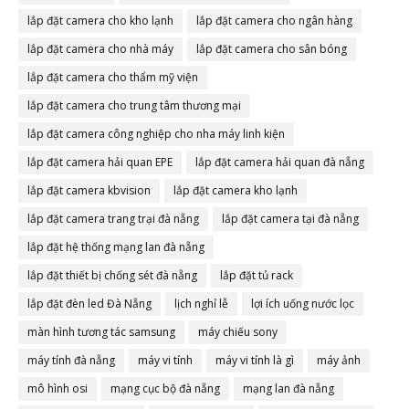
lắp đặt camera cho kho lạnh
lắp đặt camera cho ngân hàng
lắp đặt camera cho nhà máy
lắp đặt camera cho sân bóng
lắp đặt camera cho thẩm mỹ viện
lắp đặt camera cho trung tâm thương mại
lắp đặt camera công nghiệp cho nha máy linh kiện
lắp đặt camera hải quan EPE
lắp đặt camera hải quan đà nẵng
lắp đặt camera kbvision
lắp đặt camera kho lạnh
lắp đặt camera trang trại đà nẵng
lắp đặt camera tại đà nẵng
lắp đặt hệ thống mạng lan đà nẵng
lắp đặt thiết bị chống sét đà nẵng
lắp đặt tủ rack
lắp đặt đèn led Đà Nẵng
lịch nghỉ lễ
lợi ích uống nước lọc
màn hình tương tác samsung
máy chiếu sony
máy tính đà nẵng
máy vi tính
máy vi tính là gì
máy ảnh
mô hình osi
mạng cục bộ đà nẵng
mạng lan đà nẵng