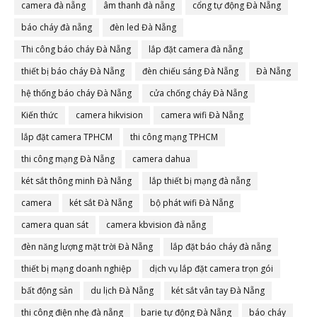
camera đà nẵng
âm thanh đà nẵng
cổng tự động Đà Nẵng
báo cháy đà nẵng
đèn led Đà Nẵng
Thi công báo cháy Đà Nẵng
lắp đặt camera đà nẵng
thiết bị báo cháy Đà Nẵng
đèn chiếu sáng Đà Nẵng
Đà Nẵng
hệ thống báo cháy Đà Nẵng
cửa chống cháy Đà Nẵng
Kiến thức
camera hikvision
camera wifi Đà Nẵng
lắp đặt camera TPHCM
thi công mạng TPHCM
thi công mạng Đà Nẵng
camera dahua
két sắt thông minh Đà Nẵng
lắp thiết bị mạng đà nẵng
camera
két sắt Đà Nẵng
bộ phát wifi Đà Nẵng
camera quan sát
camera kbvision đà nẵng
đèn năng lượng mặt trời Đà Nẵng
lắp đặt báo cháy đà nẵng
thiết bị mạng doanh nghiệp
dịch vụ lắp đặt camera trọn gói
bất động sản
du lịch Đà Nẵng
két sắt vân tay Đà Nẵng
thi công điện nhẹ đà nẵng
barie tự động Đà Nẵng
báo cháy