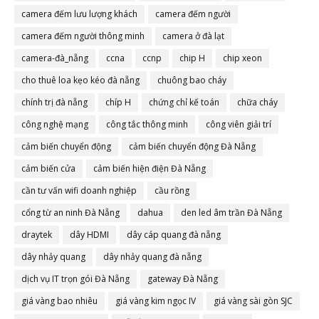
camera đếm lưu lượng khách
camera đếm người
camera đếm người thông minh
camera ở đà lạt
camera-đà_nẵng
ccna
ccnp
chip H
chip xeon
cho thuê loa kẹo kéo đà nẵng
chuông bao cháy
chính trị đà nẵng
chíp H
chứng chỉ kế toán
chữa cháy
công nghệ mạng
công tắc thông minh
công viên giải trí
cảm biến chuyển động
cảm biến chuyển động Đà Nẵng
cảm biến cửa
cảm biến hiện điện Đà Nẵng
cần tư vấn wifi doanh nghiệp
cầu rồng
cổng từ an ninh Đà Nẵng
dahua
den led âm trần Đà Nẵng
draytek
dây HDMI
dây cáp quang đà nẵng
dây nhảy quang
dây nhảy quang đà nẵng
dịch vụ IT trọn gói Đà Nẵng
gateway Đà Nẵng
giá vàng bao nhiêu
giá vàng kim ngọc IV
giá vàng sài gòn SJC