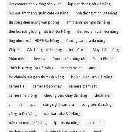
lắp camera cho xưởng sản xuất
lắp đặt chống sét đà nẵng
lắp đặt âm thanh quán cafe đà nẵng
nhà thông minh Đà Nẵng
thi công điện mạng văn phòng
âm thanh hội nghị đà nẵng
đèn led năng lượng mặt trời Đà Nẵng
đèn led âm trần Đà nẵng
ống nhựa xoắn HDPE Đà Nẵng
ổ cứng camera đà nẵng
Chip K
Cân bằng tải đà nẵng
Intel Core
Máy chấm công
Phần mềm
Review
Router cân bằng tải
Smart Phone
Thiết bị tường lửa Đà Nẵng
access point
ampli
bộ chuyển đổi giao thức Đà Nẵng
bộ lưu điện UPS Đà Nẵng
camera ai
camera báo cháy
camera giám sát
camera hệ thống
chuông báo cháy đà nẵng
chuẩn nén
chính trị
cpu
công nghệ camera
công viên đà nẵng
cổng từ Đà Nẵng
dàn karaoke Đà Nẵng
dây cáp mạng đà nẵng
fpt city đà nẵng
hikconnet
hệ thống an ninh
hệ thống kiểm soát ra vào
intel