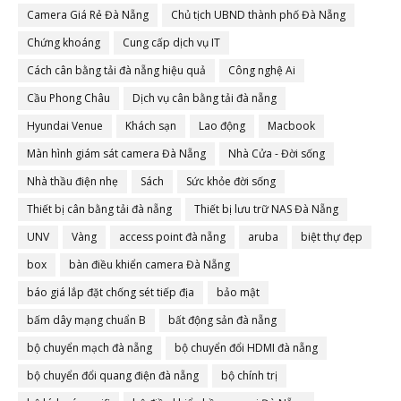
Camera Giá Rẻ Đà Nẵng
Chủ tịch UBND thành phố Đà Nẵng
Chứng khoáng
Cung cấp dịch vụ IT
Cách cân bằng tải đà nẵng hiệu quả
Công nghệ Ai
Cầu Phong Châu
Dịch vụ cân bằng tải đà nẵng
Hyundai Venue
Khách sạn
Lao động
Macbook
Màn hình giám sát camera Đà Nẵng
Nhà Cửa - Đời sống
Nhà thầu điện nhẹ
Sách
Sức khỏe đời sống
Thiết bị cân bằng tải đà nẵng
Thiết bị lưu trữ NAS Đà Nẵng
UNV
Vàng
access point đà nẵng
aruba
biệt thự đẹp
box
bàn điều khiển camera Đà Nẵng
báo giá lắp đặt chống sét tiếp địa
bảo mật
bấm dây mạng chuẩn B
bất động sản đà nẵng
bộ chuyển mạch đà nẵng
bộ chuyển đổi HDMI đà nẵng
bộ chuyển đổi quang điện đà nẵng
bộ chính trị