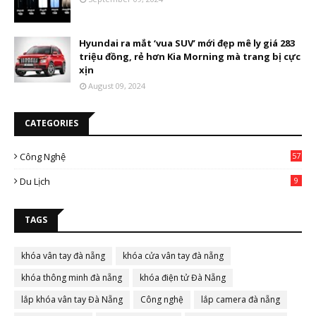
Hyundai ra mắt ‘vua SUV’ mới đẹp mê ly giá 283
triệu đồng, rẻ hơn Kia Morning mà trang bị cực
xịn
August 09, 2024
CATEGORIES
Công Nghệ
57
Du Lịch
9
TAGS
khóa vân tay đà nẵng
khóa cửa vân tay đà nẵng
khóa thông minh đà nẵng
khóa điện tử Đà Nẵng
lắp khóa vân tay Đà Nẵng
Công nghệ
lắp camera đà nẵng