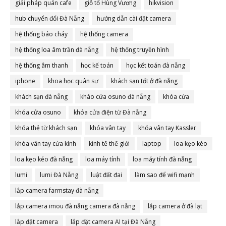
giải pháp quán cafe
giỗ tổ Hùng Vương
hikvision
hub chuyển đổi Đà Nẵng
hướng dẫn cài đặt camera
hệ thống báo cháy
hệ thống camera
hệ thống loa âm trần đà nẵng
hệ thống truyền hình
hệ thống âm thanh
học kế toán
học kết toán đà nẵng
iphone
khoa học quân sự
khách sạn tốt ở đà nẵng
khách sạn đà nẵng
kháo cửa osuno đà nẵng
khóa cửa
khóa cửa osuno
khóa cửa điện từ Đà nẵng
khóa thẻ từ khách sạn
khóa vân tay
khóa vân tay Kassler
khóa vân tay cửa kính
kinh tế thế giới
laptop
loa kẹo kéo
loa kẹo kéo đà nẵng
loa máy tính
loa máy tính đà nẵng
lumi
lumi Đà Nẵng
luật đất đai
làm sao để wifi mạnh
lắp camera farmstay đà nẵng
lắp camera imou đà nẵng camera đà nẵng
lắp camera ở đà lạt
lắp đặt camera
lắp đặt camera AI tại Đà Nẵng