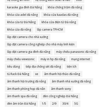
karaoke gia đình Đà Nẵng
khóa chống trộm đà nẵng
khóa cửa adel đà nẵng
khóa cửa kaadas đà nẵng
khóa cửa từ Đà Nẵng
khóa cửa điện tử Đà nẵng
khóa cửa đà nẵng
lắp camera TPHCM
lắp đặt camera cho nhà xưởng
lắp đặt camera công nghiệp cho nhà máy linh kiện
lắp đặt camera gia đình đà nẵng
máy chiếu panasonic đà nẵng
máy chiếu viewsonic
máy in hp đà nẵng
mạng internet
tiêu dùng
tiếp địa chống sét đà nẵng
tiện ích
tủ Rack Đà Nẵng
xe
âm thanh hội thảo đà nẵng
âm thanh hội trường đà nẵng
âm thanh nhà xưởng đà nẵng
âm thanh phòng họp đà nẵn
âm thanh sony
âm thanh spa đà nẵng
đèn công nghiệp Đà Nẵng
đèn âm trần Đà Nẵng
1/5
2/9
30/4
5G