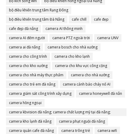
bộ kích sóng wifi
bộ điều khiển hồng ngoại Đà Nẵng
bộ điều khiển trung tâm Rạng Đông
bộ điều khiển trung tâm Đà Nẵng
cafe chill
cafe đẹp
cafe đẹp đà nẵng
camera AI thông minh
camera AI đếm người
camera PTZ ngoài trời
camera UNV
camera ai đà nẵng
camera bosch cho nhà xưởng
camera cho công trình
camera cho kho lạnh
camera cho kho xưởng
camera cho khu vực công cộng
camera cho nhà máy thực phẩm
camera cho nhà xưởng
camera cho trẻ em đà nẵng
camera cảnh báo cháy nổ AI
camera giám sát công trình xây dựng
camera honeywell đà nẵn
camera hồng ngoại
camera kbvision đà nẵng; camera chất lượng mỹ tại đà nẵng;
camera đà nẵng
camera kho lạnh đà nẵng
camera phạt nguội đà nẵng
camera quán cafe đà nẵng
camera trông trẻ
camera wifi