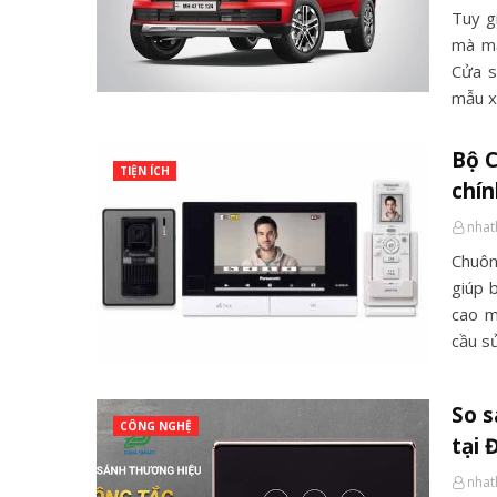
Tuy g
mà mẫ
Cửa s
mẫu x
Bộ 
TIỆN ÍCH
chí
nha
Chuôn
giúp 
cao m
cầu s
So s
CÔNG NGHỆ
tại 
nha