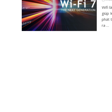
Wifi 
giúp 
phát t
ra …