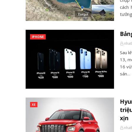
chụp 
cách 
tưởng
Bảng
IPHONE
nha
Sau k
13, m
16 vừ
sán…
Hyun
XE
triệ
xịn
nha