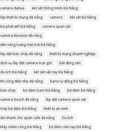
camera dahua
két sắt thông minh Đà Nẵng
lắp thiết bị mạng đà nẵng
camera
két sắt Đà Nẵng
bộ phát wifi Đà Nẵng
camera quan sát
camera kbvision đà nẵng
đèn năng lượng mặt trời Đà Nẵng
lắp đặt báo cháy đà nẵng
thiết bị mạng doanh nghiệp
dịch vụ lắp đặt camera trọn gói
bất động sản
du lịch Đà Nẵng
két sắt vân tay Đà Nẵng
thi công điện nhẹ đà nẵng
barie tự động Đà Nẵng
báo cháy
bộ đàm trạm Đà Nẵng
bộ đàm Đà Nẵng
camera bosch đà nẵng
lắp đặt camera quan sát
máy bộ đàm Đà Nẵng
thiết bị an ninh
âm thanh cho quán cafe đà nẵng
Du lịch
Máy chấm công Đà Nẵng
bộ đàm cầm tay Đà Nẵng