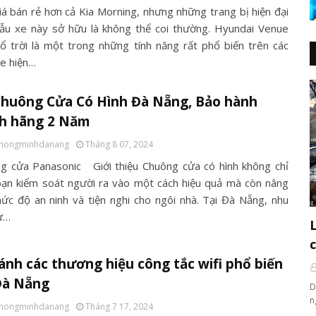
iá bán rẻ hơn cả Kia Morning, nhưng những trang bị hiện đại
u xe này sở hữu là không thể coi thường. Hyundai Venue
ổ trời là một trong những tính năng rất phổ biến trên các
e hiện…
Chuông Cửa Có Hình Đà Nẵng, Bảo hành
nh hãng 2 Năm
thongminhdanang
Tháng 8 07, 2024
g cửa Panasonic Giới thiệu Chuông cửa có hình không chỉ
bạn kiểm soát người ra vào một cách hiệu quả mà còn nâng
ức độ an ninh và tiện nghi cho ngôi nhà. Tại Đà Nẵng, nhu
ử…
ánh các thương hiệu công tắc wifi phổ biến
Đà Nẵng
D
n
thongminhdanang
Tháng 7 17, 2024