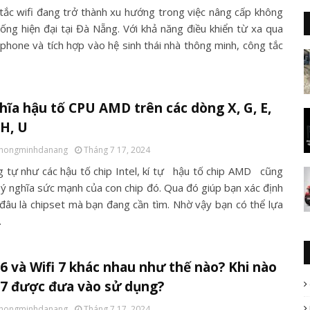
tắc wifi đang trở thành xu hướng trong việc nâng cấp không
sống hiện đại tại Đà Nẵng. Với khả năng điều khiển từ xa qua
phone và tích hợp vào hệ sinh thái nhà thông minh, công tắc
hĩa hậu tố CPU AMD trên các dòng X, G, E,
H, U
thongminhdanang
Tháng 7 17, 2024
 tự như các hậu tố chip Intel, kí tự hậu tố chip AMD cũng
ý nghĩa sức mạnh của con chip đó. Qua đó giúp bạn xác định
đâu là chipset mà bạn đang cần tìm. Nhờ vậy bạn có thể lựa
…
 6 và Wifi 7 khác nhau như thế nào? Khi nào
 7 được đưa vào sử dụng?
thongminhdanang
Tháng 7 17, 2024