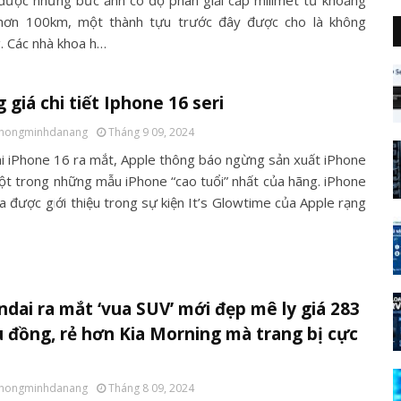
được những bức ảnh có độ phân giải cấp milimet từ khoảng
hơn 100km, một thành tựu trước đây được cho là không
. Các nhà khoa h…
 giá chi tiết Iphone 16 seri
thongminhdanang
Tháng 9 09, 2024
hi iPhone 16 ra mắt, Apple thông báo ngừng sản xuất iPhone
ột trong những mẫu iPhone “cao tuổi” nhất của hãng. iPhone
a được giới thiệu trong sự kiện It’s Glowtime của Apple rạng
dai ra mắt ‘vua SUV’ mới đẹp mê ly giá 283
u đồng, rẻ hơn Kia Morning mà trang bị cực
thongminhdanang
Tháng 8 09, 2024