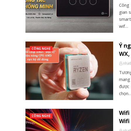
Công 
gian 
smart
wif…
Ý ng
CÔNG NGHỆ
WX, 
nha
Tương
mang 
được 
chọn
Wifi
CÔNG NGHỆ
Wifi
nha