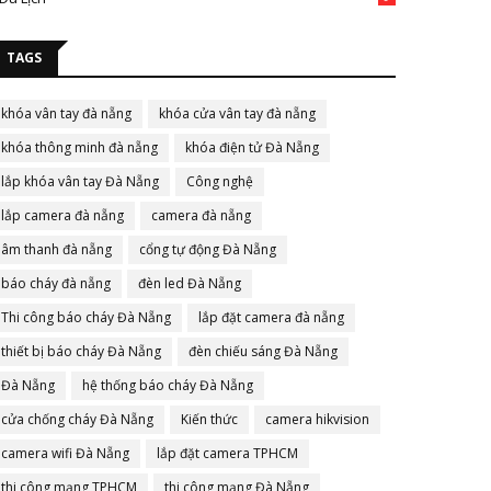
TAGS
khóa vân tay đà nẵng
khóa cửa vân tay đà nẵng
khóa thông minh đà nẵng
khóa điện tử Đà Nẵng
lắp khóa vân tay Đà Nẵng
Công nghệ
lắp camera đà nẵng
camera đà nẵng
âm thanh đà nẵng
cổng tự động Đà Nẵng
báo cháy đà nẵng
đèn led Đà Nẵng
Thi công báo cháy Đà Nẵng
lắp đặt camera đà nẵng
thiết bị báo cháy Đà Nẵng
đèn chiếu sáng Đà Nẵng
Đà Nẵng
hệ thống báo cháy Đà Nẵng
cửa chống cháy Đà Nẵng
Kiến thức
camera hikvision
camera wifi Đà Nẵng
lắp đặt camera TPHCM
thi công mạng TPHCM
thi công mạng Đà Nẵng