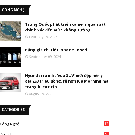
CÔNG NGHỆ
Trung Quốc phát triển camera quan sát
chính xác đến mức không tưởng
February 19, 2025
Bảng giá chi tiết Iphone 16 seri
September 09, 2024
Hyundai ra mắt ‘vua SUV’ mới đẹp mê ly
giá 283 triệu đồng, rẻ hơn Kia Morning mà
trang bị cực xịn
August 09, 2024
CATEGORIES
Công Nghệ
57
Du Lịch
9