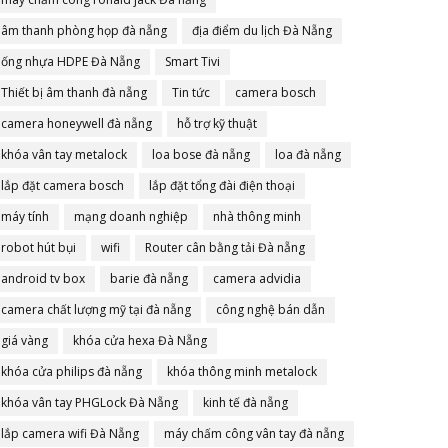
âm thanh phòng họp đà nẵng
địa điểm du lịch Đà Nẵng
ống nhựa HDPE Đà Nẵng
Smart Tivi
Thiết bị âm thanh đà nẵng
Tin tức
camera bosch
camera honeywell đà nẵng
hỗ trợ kỹ thuật
khóa vân tay metalock
loa bose đà nẵng
loa đà nẵng
lắp đặt camera bosch
lắp đặt tổng đài điện thoại
máy tính
mạng doanh nghiệp
nhà thông minh
robot hút bụi
wifi
Router cân bằng tải Đà nẵng
android tv box
barie đà nẵng
camera advidia
camera chất lượng mỹ tại đà nẵng
công nghệ bán dẫn
giá vàng
khóa cửa hexa Đà Nẵng
khóa cửa philips đà nẵng
khóa thông minh metalock
khóa vân tay PHGLock Đà Nẵng
kinh tế đà nẵng
lắp camera wifi Đà Nẵng
máy chấm công vân tay đà nẵng