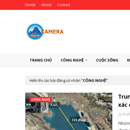
Home
About
Contact
TRANG CHỦ
CÔNG NGHỆ
CUỘC SỐNG
K
Hiển thị các bài đăng có nhãn
CÔNG NGHỆ
Trun
CÔNG NGHỆ
xác
nha
Nhóm 