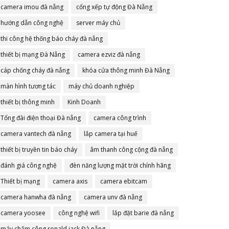
camera imou đà nẵng
cổng xếp tự động Đà Nẵng
hướng dẫn công nghệ
server máy chủ
thi công hệ thống báo cháy đà nẵng
thiết bị mạng Đà Nẵng
camera ezviz đà nẵng
cáp chống cháy đà nẵng
khóa cửa thông minh Đà Nẵng
màn hình tương tác
máy chủ doanh nghiệp
thiết bị thông minh
Kinh Doanh
Tổng đài điện thoại Đà nẵng
camera công trình
camera vantech đà nẵng
lắp camera tại huế
thiết bị truyền tin báo cháy
âm thanh công cộng đà nẵng
đánh giá công nghệ
đèn năng lượng mặt trời chính hãng
Thiết bị mạng
camera axis
camera ebitcam
camera hanwha đà nẵng
camera unv đà nẵng
camera yoosee
công nghệ wifi
lắp đặt barie đà nẵng
máy chấm công ronald jack Đà nẵng