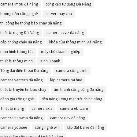
camera imou đà nẵng
cổng xếp tự động Đà Nẵng
hướng dẫn công nghệ
server máy chủ
thi công hệ thống báo cháy đà nẵng
thiết bị mạng Đà Nẵng
camera ezviz đà nẵng
cáp chống cháy đà nẵng
khóa cửa thông minh Đà Nẵng
màn hình tương tác
máy chủ doanh nghiệp
thiết bị thông minh
Kinh Doanh
Tổng đài điện thoại Đà nẵng
camera công trình
camera vantech đà nẵng
lắp camera tại huế
thiết bị truyền tin báo cháy
âm thanh công cộng đà nẵng
đánh giá công nghệ
đèn năng lượng mặt trời chính hãng
Thiết bị mạng
camera axis
camera ebitcam
camera hanwha đà nẵng
camera unv đà nẵng
camera yoosee
công nghệ wifi
lắp đặt barie đà nẵng
máy chấm công ronald jack Đà nẵng