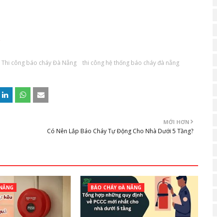
Thi công báo cháy Đà Nẵng
thi công hệ thống báo cháy đà nẵng
MỚI HƠN
Có Nên Lắp Báo Cháy Tự Động Cho Nhà Dưới 5 Tầng?
 NẴNG
BÁO CHÁY ĐÀ NẴNG