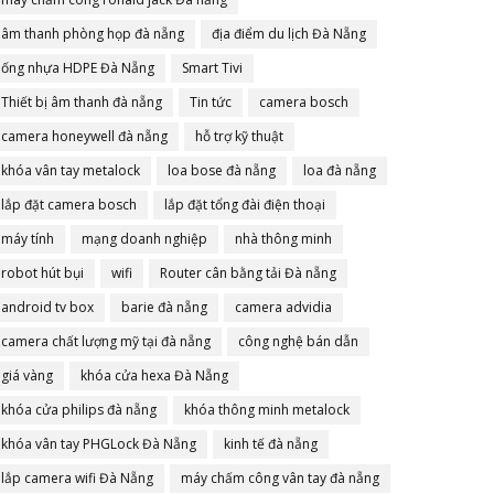
âm thanh phòng họp đà nẵng
địa điểm du lịch Đà Nẵng
ống nhựa HDPE Đà Nẵng
Smart Tivi
Thiết bị âm thanh đà nẵng
Tin tức
camera bosch
camera honeywell đà nẵng
hỗ trợ kỹ thuật
khóa vân tay metalock
loa bose đà nẵng
loa đà nẵng
lắp đặt camera bosch
lắp đặt tổng đài điện thoại
máy tính
mạng doanh nghiệp
nhà thông minh
robot hút bụi
wifi
Router cân bằng tải Đà nẵng
android tv box
barie đà nẵng
camera advidia
camera chất lượng mỹ tại đà nẵng
công nghệ bán dẫn
giá vàng
khóa cửa hexa Đà Nẵng
khóa cửa philips đà nẵng
khóa thông minh metalock
khóa vân tay PHGLock Đà Nẵng
kinh tế đà nẵng
lắp camera wifi Đà Nẵng
máy chấm công vân tay đà nẵng