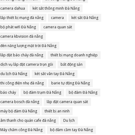
camera dahua
két sắt thông minh Đà Nẵng
lắp thiết bị mạng đà nẵng
camera
két sắt Đà Nẵng
bộ phát wifi Đà Nẵng
camera quan sát
camera kbvision đà nẵng
đèn năng lượng mặt trời Đà Nẵng
lắp đặt báo cháy đà nẵng
thiết bị mạng doanh nghiệp
dịch vụ lắp đặt camera trọn gói
bất động sản
du lịch Đà Nẵng
két sắt vân tay Đà Nẵng
thi công điện nhẹ đà nẵng
barie tự động Đà Nẵng
báo cháy
bộ đàm trạm Đà Nẵng
bộ đàm Đà Nẵng
camera bosch đà nẵng
lắp đặt camera quan sát
máy bộ đàm Đà Nẵng
thiết bị an ninh
âm thanh cho quán cafe đà nẵng
Du lịch
Máy chấm công Đà Nẵng
bộ đàm cầm tay Đà Nẵng