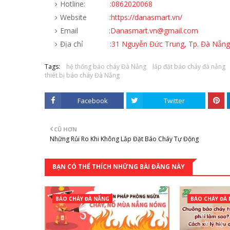
Hotline: :
0862020068
Website :
https://danasmart.vn/
Email :
Danasmart.vn@gmail.com
Địa chỉ :
31 Nguyễn Đức Trung, Tp. Đà Nẵng
Tags:
hệ thống báo cháy Đà Nẵng
lắp đặt báo cháy đà nẵng
thiết bị báo cháy Đà Nẵng
Facebook
Twitter
CŨ HƠN
Những Rủi Ro Khi Không Lắp Đặt Báo Cháy Tự Động
BẠN CÓ THỂ THÍCH NHỮNG BÀI ĐĂNG NÀY
BÁO CHÁY ĐÀ NẴNG
BÁO CHÁY ĐÀ