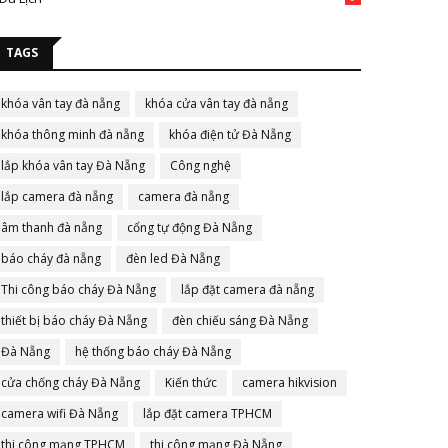
TAGS
khóa vân tay đà nẵng
khóa cửa vân tay đà nẵng
khóa thông minh đà nẵng
khóa điện tử Đà Nẵng
lắp khóa vân tay Đà Nẵng
Công nghệ
lắp camera đà nẵng
camera đà nẵng
âm thanh đà nẵng
cổng tự động Đà Nẵng
báo cháy đà nẵng
đèn led Đà Nẵng
Thi công báo cháy Đà Nẵng
lắp đặt camera đà nẵng
thiết bị báo cháy Đà Nẵng
đèn chiếu sáng Đà Nẵng
Đà Nẵng
hệ thống báo cháy Đà Nẵng
cửa chống cháy Đà Nẵng
Kiến thức
camera hikvision
camera wifi Đà Nẵng
lắp đặt camera TPHCM
thi công mạng TPHCM
thi công mạng Đà Nẵng