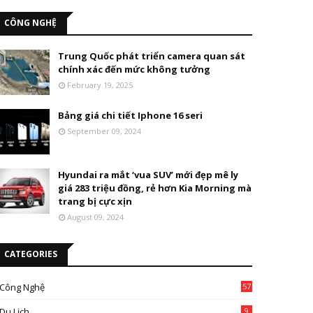
CÔNG NGHỆ
Trung Quốc phát triển camera quan sát
chính xác đến mức không tưởng
February 19, 2025
Bảng giá chi tiết Iphone 16 seri
September 09, 2024
Hyundai ra mắt ‘vua SUV’ mới đẹp mê ly
giá 283 triệu đồng, rẻ hơn Kia Morning mà
trang bị cực xịn
August 09, 2024
CATEGORIES
Công Nghệ
57
Du Lịch
9