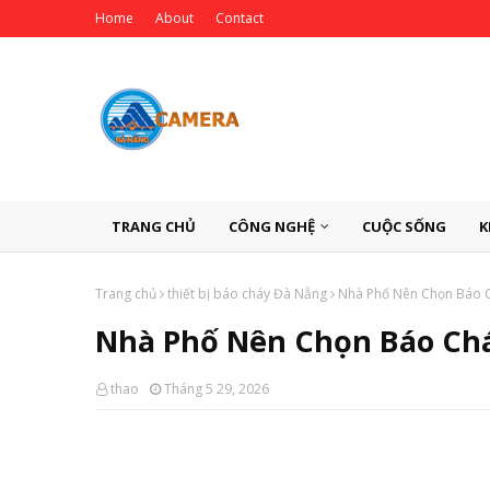
Home
About
Contact
TRANG CHỦ
CÔNG NGHỆ
CUỘC SỐNG
K
Trang chủ
thiết bị báo cháy Đà Nẵng
Nhà Phố Nên Chọn Báo 
Nhà Phố Nên Chọn Báo Chá
thao
Tháng 5 29, 2026