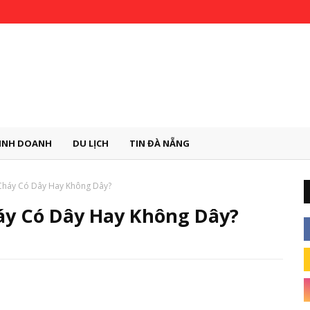
INH DOANH
DU LỊCH
TIN ĐÀ NẴNG
Cháy Có Dây Hay Không Dây?
y Có Dây Hay Không Dây?