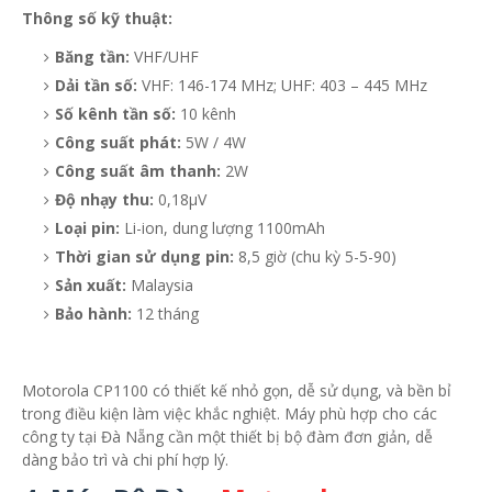
Thông số kỹ thuật:
Băng tần:
VHF/UHF
Dải tần số:
VHF: 146-174 MHz; UHF: 403 – 445 MHz
Số kênh tần số:
10 kênh
Công suất phát:
5W / 4W
Công suất âm thanh:
2W
Độ nhạy thu:
0,18μV
Loại pin:
Li-ion, dung lượng 1100mAh
Thời gian sử dụng pin:
8,5 giờ (chu kỳ 5-5-90)
Sản xuất:
Malaysia
Bảo hành:
12 tháng
Motorola CP1100 có thiết kế nhỏ gọn, dễ sử dụng, và bền bỉ
trong điều kiện làm việc khắc nghiệt. Máy phù hợp cho các
công ty tại Đà Nẵng cần một thiết bị bộ đàm đơn giản, dễ
dàng bảo trì và chi phí hợp lý.