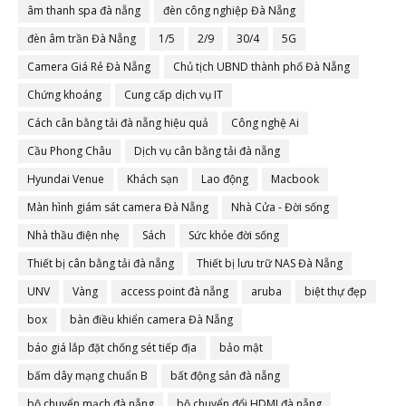
âm thanh spa đà nẵng
đèn công nghiệp Đà Nẵng
đèn âm trần Đà Nẵng
1/5
2/9
30/4
5G
Camera Giá Rẻ Đà Nẵng
Chủ tịch UBND thành phố Đà Nẵng
Chứng khoáng
Cung cấp dịch vụ IT
Cách cân bằng tải đà nẵng hiệu quả
Công nghệ Ai
Cầu Phong Châu
Dịch vụ cân bằng tải đà nẵng
Hyundai Venue
Khách sạn
Lao động
Macbook
Màn hình giám sát camera Đà Nẵng
Nhà Cửa - Đời sống
Nhà thầu điện nhẹ
Sách
Sức khỏe đời sống
Thiết bị cân bằng tải đà nẵng
Thiết bị lưu trữ NAS Đà Nẵng
UNV
Vàng
access point đà nẵng
aruba
biệt thự đẹp
box
bàn điều khiển camera Đà Nẵng
báo giá lắp đặt chống sét tiếp địa
bảo mật
bấm dây mạng chuẩn B
bất động sản đà nẵng
bộ chuyển mạch đà nẵng
bộ chuyển đổi HDMI đà nẵng