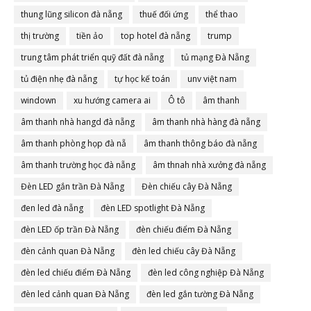
thung lũng silicon đà nẵng
thuế đối ứng
thể thao
thị trường
tiền ảo
top hotel đà nẵng
trump
trung tâm phát triển quỹ đất đà nẵng
tủ mạng Đà Nẵng
tủ điện nhẹ đà nẵng
tự học kế toán
unv việt nam
windown
xu hướng camera ai
Ô tô
âm thanh
âm thanh nhà hangd đà nẵng
âm thanh nhà hàng đà nẵng
âm thanh phòng họp đà nẵ
âm thanh thông báo đà nẵng
âm thanh trường học đà nẵng
âm thnah nhà xưởng đà nẵng
Đèn LED gắn trần Đà Nẵng
Đèn chiếu cây Đà Nẵng
đen led đà nẵng
đèn LED spotlight Đà Nẵng
đèn LED ốp trần Đà Nẵng
đèn chiếu điểm Đà Nẵng
đèn cảnh quan Đà Nẵng
đèn led chiếu cây Đà Nẵng
đèn led chiếu điểm Đà Nẵng
đèn led công nghiệp Đà Nẵng
đèn led cảnh quan Đà Nẵng
đèn led gắn tường Đà Nẵng