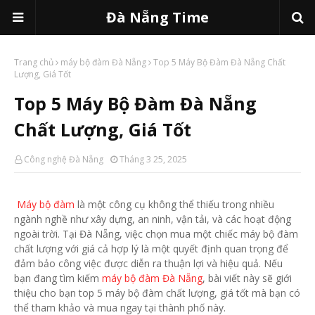
Đà Nẵng Time
Trang chủ
máy bộ đàm Đà Nẵng
Top 5 Máy Bộ Đàm Đà Nẵng Chất
Lượng, Giá Tốt
Top 5 Máy Bộ Đàm Đà Nẵng
Chất Lượng, Giá Tốt
Công nghệ Đà Nẵng
Tháng 3 25, 2025
Máy bộ đàm
là một công cụ không thể thiếu trong nhiều
ngành nghề như xây dựng, an ninh, vận tải, và các hoạt động
ngoài trời. Tại Đà Nẵng, việc chọn mua một chiếc máy bộ đàm
chất lượng với giá cả hợp lý là một quyết định quan trọng để
đảm bảo công việc được diễn ra thuận lợi và hiệu quả. Nếu
bạn đang tìm kiếm
máy bộ đàm Đà Nẵng
, bài viết này sẽ giới
thiệu cho bạn top 5 máy bộ đàm chất lượng, giá tốt mà bạn có
thể tham khảo và mua ngay tại thành phố này.