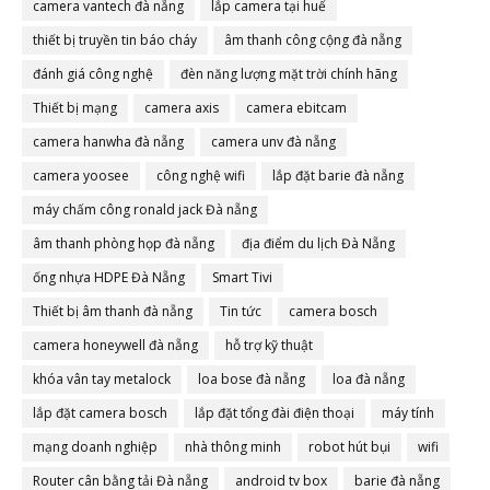
camera vantech đà nẵng
lắp camera tại huế
thiết bị truyền tin báo cháy
âm thanh công cộng đà nẵng
đánh giá công nghệ
đèn năng lượng mặt trời chính hãng
Thiết bị mạng
camera axis
camera ebitcam
camera hanwha đà nẵng
camera unv đà nẵng
camera yoosee
công nghệ wifi
lắp đặt barie đà nẵng
máy chấm công ronald jack Đà nẵng
âm thanh phòng họp đà nẵng
địa điểm du lịch Đà Nẵng
ống nhựa HDPE Đà Nẵng
Smart Tivi
Thiết bị âm thanh đà nẵng
Tin tức
camera bosch
camera honeywell đà nẵng
hỗ trợ kỹ thuật
khóa vân tay metalock
loa bose đà nẵng
loa đà nẵng
lắp đặt camera bosch
lắp đặt tổng đài điện thoại
máy tính
mạng doanh nghiệp
nhà thông minh
robot hút bụi
wifi
Router cân bằng tải Đà nẵng
android tv box
barie đà nẵng