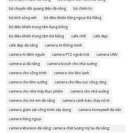
bộ chuyển đổi quang điện đà nẵng
bộ chính trị
bộ kích sóng wifi
bộ điều khiển hồng ngoại Đà Nẵng
bộ điều khiển trung tâm Rạng Đông
bộ điều khiển trung tâm Đà Nẵng
cafe chill
cafe đẹp
cafe đẹp đà nẵng
camera AI thông minh
camera AI đếm người
camera PTZ ngoài trời
camera UNV
camera ai đà nẵng
camera bosch cho nhà xưởng
camera cho công trình
camera cho kho lạnh
camera cho kho xưởng
camera cho khu vực công cộng
camera cho nhà máy thực phẩm
camera cho nhà xưởng
camera cho trẻ em đà nẵng
camera cảnh báo cháy nổ AI
camera giám sát công trình xây dựng
camera honeywell đà nẵn
camera hồng ngoại
camera kbvision đà nẵng; camera chất lượng mỹ tại đà nẵng;