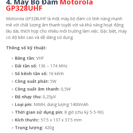
4. Máy Bộ Đàm
Motorola
GP328UHF
Motorola GP328UHF là một máy bộ đàm có tính năng mạnh
mẽ với chất lượng âm thanh tuyệt vời và khả năng hoạt động
lâu dài, thích hợp cho nhiều môi trường làm việc. Đặc biệt, máy
có độ bền cao và dễ dàng sử dụng.
Thông số kỹ thuật:
Băng tần:
VHF
Dải tần số:
136 – 174 MHz
Số kênh tần số:
16 kênh
Công suất phát:
5W
Công suất âm thanh:
0,5W
Độ nhạy thu:
0,25μV
Loại pin:
NIMH, dung lượng 1400mAh
Thời gian sử dụng pin:
8 giờ (chu kỳ 5-5-90)
Kích thước:
57.5 x 137 x 37.5 mm
Trọng lượng:
420g