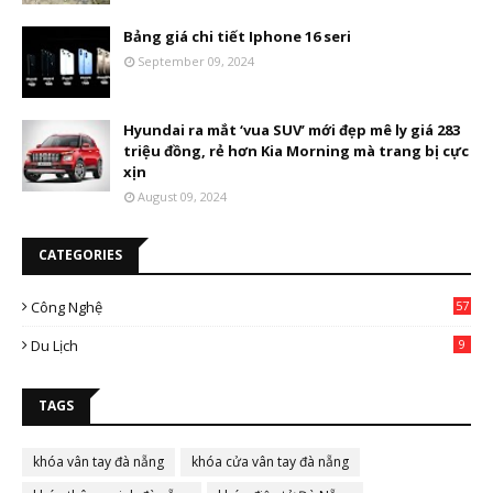
Bảng giá chi tiết Iphone 16 seri
September 09, 2024
Hyundai ra mắt ‘vua SUV’ mới đẹp mê ly giá 283
triệu đồng, rẻ hơn Kia Morning mà trang bị cực
xịn
August 09, 2024
CATEGORIES
Công Nghệ
57
Du Lịch
9
TAGS
khóa vân tay đà nẵng
khóa cửa vân tay đà nẵng