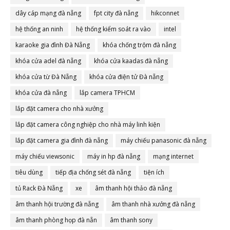
dây cáp mạng đà nẵng
fpt city đà nẵng
hikconnet
hệ thống an ninh
hệ thống kiểm soát ra vào
intel
karaoke gia đình Đà Nẵng
khóa chống trộm đà nẵng
khóa cửa adel đà nẵng
khóa cửa kaadas đà nẵng
khóa cửa từ Đà Nẵng
khóa cửa điện tử Đà nẵng
khóa cửa đà nẵng
lắp camera TPHCM
lắp đặt camera cho nhà xưởng
lắp đặt camera công nghiệp cho nhà máy linh kiện
lắp đặt camera gia đình đà nẵng
máy chiếu panasonic đà nẵng
máy chiếu viewsonic
máy in hp đà nẵng
mạng internet
tiêu dùng
tiếp địa chống sét đà nẵng
tiện ích
tủ Rack Đà Nẵng
xe
âm thanh hội thảo đà nẵng
âm thanh hội trường đà nẵng
âm thanh nhà xưởng đà nẵng
âm thanh phòng họp đà nẵn
âm thanh sony