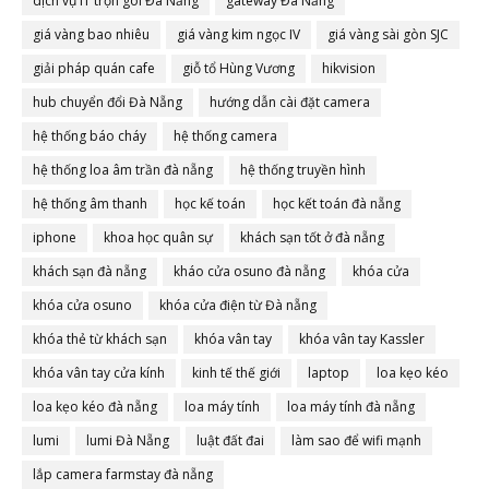
dịch vụ IT trọn gói Đà Nẵng
gateway Đà Nẵng
giá vàng bao nhiêu
giá vàng kim ngọc IV
giá vàng sài gòn SJC
giải pháp quán cafe
giỗ tổ Hùng Vương
hikvision
hub chuyển đổi Đà Nẵng
hướng dẫn cài đặt camera
hệ thống báo cháy
hệ thống camera
hệ thống loa âm trần đà nẵng
hệ thống truyền hình
hệ thống âm thanh
học kế toán
học kết toán đà nẵng
iphone
khoa học quân sự
khách sạn tốt ở đà nẵng
khách sạn đà nẵng
kháo cửa osuno đà nẵng
khóa cửa
khóa cửa osuno
khóa cửa điện từ Đà nẵng
khóa thẻ từ khách sạn
khóa vân tay
khóa vân tay Kassler
khóa vân tay cửa kính
kinh tế thế giới
laptop
loa kẹo kéo
loa kẹo kéo đà nẵng
loa máy tính
loa máy tính đà nẵng
lumi
lumi Đà Nẵng
luật đất đai
làm sao để wifi mạnh
lắp camera farmstay đà nẵng