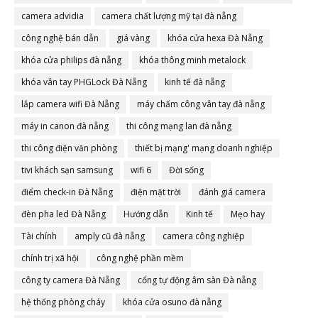
camera advidia
camera chất lượng mỹ tại đà nẵng
công nghệ bán dẫn
giá vàng
khóa cửa hexa Đà Nẵng
khóa cửa philips đà nẵng
khóa thông minh metalock
khóa vân tay PHGLock Đà Nẵng
kinh tế đà nẵng
lắp camera wifi Đà Nẵng
máy chấm công vân tay đà nẵng
máy in canon đà nẵng
thi công mạng lan đà nẵng
thi công điện văn phòng
thiết bị mạng' mạng doanh nghiệp
tivi khách sạn samsung
wifi 6
Đời sống
điểm check-in Đà Nẵng
điện mặt trời
đánh giá camera
đèn pha led Đà Nẵng
Hướng dẫn
Kinh tế
Mẹo hay
Tài chính
amply cũ đà nẵng
camera công nghiệp
chính trị xã hội
công nghệ phần mềm
công ty camera Đà Nẵng
cổng tự động âm sàn Đà nẵng
hệ thống phòng cháy
khóa cửa osuno đà nẵng