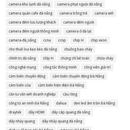
camera đà nẵng
camera kho lạnh đà nẵng
camera phạt nguội đà nẵng
camera quán cafe đà nẵng
camera trông trẻ
camera wifi
camera đếm lưu lượng khách
camera đếm người
camera đếm người thông minh
camera ở đà lạt
camera-đà_nẵng
ccna
ccnp
chip H
chip xeon
cho thuê loa kẹo kéo đà nẵng
chuông bao cháy
chính trị đà nẵng
chíp H
chứng chỉ kế toán
chữa cháy
công nghệ mạng
công tắc thông minh
công viên giải trí
cảm biến chuyển động
cảm biến chuyển động Đà Nẵng
cảm biến cửa
cảm biến hiện điện Đà Nẵng
cần tư vấn wifi doanh nghiệp
cầu rồng
cổng từ an ninh Đà Nẵng
dahua
den led âm trần Đà Nẵng
draytek
dây HDMI
dây cáp quang đà nẵng
dây nhảy quang
dây nhảy quang đà nẵng