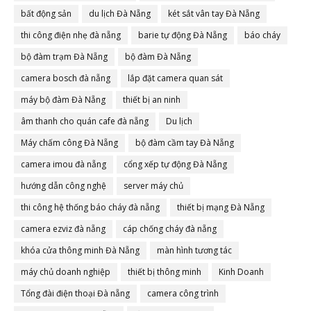
bất động sản
du lịch Đà Nẵng
két sắt vân tay Đà Nẵng
thi công điện nhẹ đà nẵng
barie tự động Đà Nẵng
báo cháy
bộ đàm trạm Đà Nẵng
bộ đàm Đà Nẵng
camera bosch đà nẵng
lắp đặt camera quan sát
máy bộ đàm Đà Nẵng
thiết bị an ninh
âm thanh cho quán cafe đà nẵng
Du lịch
Máy chấm công Đà Nẵng
bộ đàm cầm tay Đà Nẵng
camera imou đà nẵng
cổng xếp tự động Đà Nẵng
hướng dẫn công nghệ
server máy chủ
thi công hệ thống báo cháy đà nẵng
thiết bị mạng Đà Nẵng
camera ezviz đà nẵng
cáp chống cháy đà nẵng
khóa cửa thông minh Đà Nẵng
màn hình tương tác
máy chủ doanh nghiệp
thiết bị thông minh
Kinh Doanh
Tổng đài điện thoại Đà nẵng
camera công trình