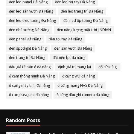
đèn led panel Đà Nẵng
đèn led rọi ray Đà Nẵng
đèn led sân vườn Đà Nẵng
đèn led trang trí Đà Nẵng
đèn led treo tường Đà Nẵng
đèn led ốp tường Đà Nẵng
đèn nhà xưởng Đà Nẵng
đèn năng lượng mặt trời JINDIAN
đèn panel Đà Nẵng
đèn rọi ray Đà Nẵng
đèn spotlight Đà Nẵng
đèn sân vườn Đà Nẵng
đèn trang trí Đà Nẵng
đất nền fpt đà nẵng
đấu giá tài sản ở đà nẵng
định giá trị mang lại
đố cửa là gì
ổ cắm thông minh Đà Nẵng
ổ cứng WD đà nẵng
ổ cứng máy tính đà nẵng
ổ cứng mạng NAS Đà Nẵng
ổ cứng seagate đà nẵng
ổ cứng đầu ghi camera đà nẵng
Random Posts