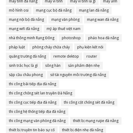
máy tính đà nẵng
máy vi tính
máy vi tính là gì
máy ảnh
mô hình osi
mạng cục bộ đà nẵng
mạng lan đà nẵng
mạng nội bộ đà nẵng
mạng văn phòng
mạng wan đà nẵng
mạng wifi đà nẵng
mỹ áp thuế việt nam
nhà thông minh Rạng Đông
photoshop
pháo hoa đà nẵng
pháp luật
phòng cháy chữa cháy
phụ kiện kết nối
quãng trường đà nẵng
remote dektop
router
sinh trắc học là gì
sông hàn
sản phẩm điện nhẹ
sập cầu châu phong
sở tài nguyên môi trường đà nẵng
thi công bãi tiếp địa đà nẵng
thi công chống sét lan truyền Đà Nẵng
thi công cọc tiếp địa đà nẵng
thi công cột chống sét đà nẵng
thi công hệ thống tiếp địa đà nẵng
thi công mạng văn phòng đà nẵng
thiết bị mạng ruijie đà nẵng
thiết bị truyền tin báo sự cố
thiết bị điện nhẹ đà nẵng