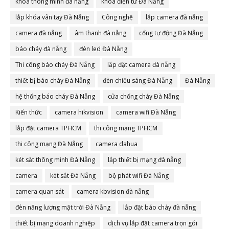
khóa thông minh đà nẵng
khóa điện tử Đà Nẵng
lắp khóa vân tay Đà Nẵng
Công nghệ
lắp camera đà nẵng
camera đà nẵng
âm thanh đà nẵng
cổng tự động Đà Nẵng
báo cháy đà nẵng
đèn led Đà Nẵng
Thi công báo cháy Đà Nẵng
lắp đặt camera đà nẵng
thiết bị báo cháy Đà Nẵng
đèn chiếu sáng Đà Nẵng
Đà Nẵng
hệ thống báo cháy Đà Nẵng
cửa chống cháy Đà Nẵng
Kiến thức
camera hikvision
camera wifi Đà Nẵng
lắp đặt camera TPHCM
thi công mạng TPHCM
thi công mạng Đà Nẵng
camera dahua
két sắt thông minh Đà Nẵng
lắp thiết bị mạng đà nẵng
camera
két sắt Đà Nẵng
bộ phát wifi Đà Nẵng
camera quan sát
camera kbvision đà nẵng
đèn năng lượng mặt trời Đà Nẵng
lắp đặt báo cháy đà nẵng
thiết bị mạng doanh nghiệp
dịch vụ lắp đặt camera trọn gói