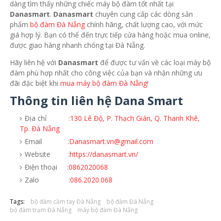
dàng tìm thấy những chiếc máy bộ đàm tốt nhất tại
Danasmart
.
Danasmart
chuyên cung cấp các dòng sản
phẩm
bộ đàm Đà Nẵng
chính hãng, chất lượng cao, với mức
giá hợp lý. Bạn có thể đến trực tiếp cửa hàng hoặc mua online,
được giao hàng nhanh chóng tại Đà Nẵng.
Hãy liên hệ với
Danasmart
để được tư vấn về các loại máy bộ
đàm phù hợp nhất cho công việc của bạn và nhận những ưu
đãi đặc biệt khi
mua máy bộ đàm Đà Nẵng
!
Thông tin liên hệ Dana Smart
Địa chỉ :
130 Lê Độ, P. Thạch Gián, Q. Thanh Khê,
Tp. Đà Nẵng
Email :
Danasmart.vn@gmail.com
Website :
https://danasmart.vn/
Điện thoại :
0862020068
Zalo :
086.2020.068
Tags:
bộ đàm cầm tay Đà Nẵng
bộ đàm Đà Nẵng
bộ đàm trạm Đà Nẵng
máy bộ đàm Đà Nẵng