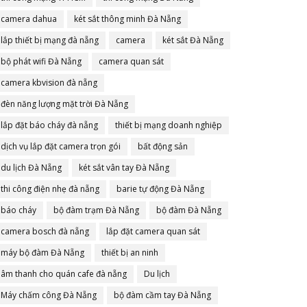
camera dahua
két sắt thông minh Đà Nẵng
lắp thiết bị mạng đà nẵng
camera
két sắt Đà Nẵng
bộ phát wifi Đà Nẵng
camera quan sát
camera kbvision đà nẵng
đèn năng lượng mặt trời Đà Nẵng
lắp đặt báo cháy đà nẵng
thiết bị mạng doanh nghiệp
dịch vụ lắp đặt camera trọn gói
bất động sản
du lịch Đà Nẵng
két sắt vân tay Đà Nẵng
thi công điện nhẹ đà nẵng
barie tự động Đà Nẵng
báo cháy
bộ đàm trạm Đà Nẵng
bộ đàm Đà Nẵng
camera bosch đà nẵng
lắp đặt camera quan sát
máy bộ đàm Đà Nẵng
thiết bị an ninh
âm thanh cho quán cafe đà nẵng
Du lịch
Máy chấm công Đà Nẵng
bộ đàm cầm tay Đà Nẵng