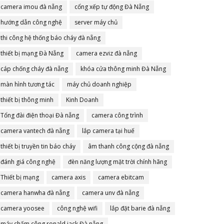
camera imou đà nẵng
cổng xếp tự động Đà Nẵng
hướng dẫn công nghệ
server máy chủ
thi công hệ thống báo cháy đà nẵng
thiết bị mạng Đà Nẵng
camera ezviz đà nẵng
cáp chống cháy đà nẵng
khóa cửa thông minh Đà Nẵng
màn hình tương tác
máy chủ doanh nghiệp
thiết bị thông minh
Kinh Doanh
Tổng đài điện thoại Đà nẵng
camera công trình
camera vantech đà nẵng
lắp camera tại huế
thiết bị truyền tin báo cháy
âm thanh công cộng đà nẵng
đánh giá công nghệ
đèn năng lượng mặt trời chính hãng
Thiết bị mạng
camera axis
camera ebitcam
camera hanwha đà nẵng
camera unv đà nẵng
camera yoosee
công nghệ wifi
lắp đặt barie đà nẵng
máy chấm công ronald jack Đà nẵng