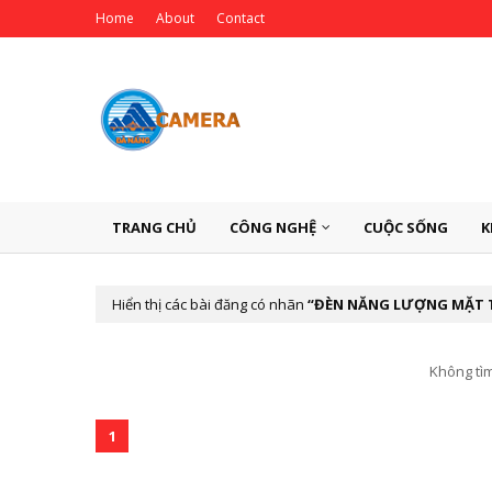
Home
About
Contact
TRANG CHỦ
CÔNG NGHỆ
CUỘC SỐNG
K
Hiển thị các bài đăng có nhãn
ĐÈN NĂNG LƯỢNG MẶT T
Không tìm
1