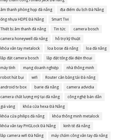
âm thanh phòng họp đà nẵng
địa điểm du lịch Đà Nẵng
ống nhựa HDPE Đà Nẵng
Smart Tivi
Thiết bị âm thanh đà nẵng
Tin tức
camera bosch
camera honeywell đà nẵng
hỗ trợ kỹ thuật
khóa vân tay metalock
loa bose đà nẵng
loa đà nẵng
lắp đặt camera bosch
lắp đặt tổng đài điện thoại
máy tính
mạng doanh nghiệp
nhà thông minh
robot hút bụi
wifi
Router cân bằng tải Đà nẵng
android tv box
barie đà nẵng
camera advidia
camera chất lượng mỹ tại đà nẵng
công nghệ bán dẫn
giá vàng
khóa cửa hexa Đà Nẵng
khóa cửa philips đà nẵng
khóa thông minh metalock
khóa vân tay PHGLock Đà Nẵng
kinh tế đà nẵng
lắp camera wifi Đà Nẵng
máy chấm công vân tay đà nẵng