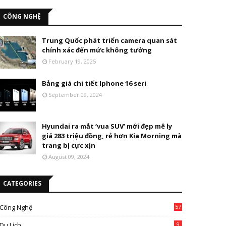
CÔNG NGHỆ
Trung Quốc phát triển camera quan sát
chính xác đến mức không tưởng
February 19, 2025
Bảng giá chi tiết Iphone 16 seri
September 09, 2024
Hyundai ra mắt ‘vua SUV’ mới đẹp mê ly
giá 283 triệu đồng, rẻ hơn Kia Morning mà
trang bị cực xịn
August 09, 2024
CATEGORIES
Công Nghệ
57
Du Lịch
9