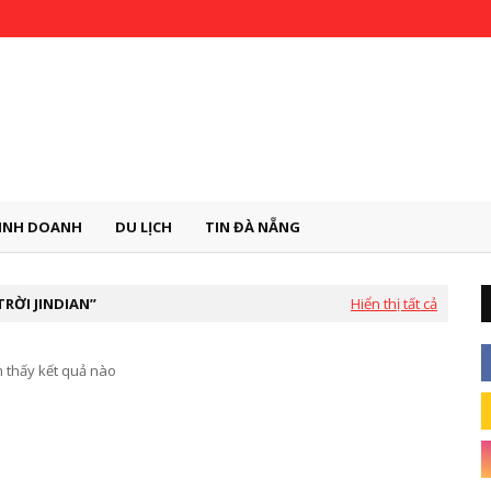
INH DOANH
DU LỊCH
TIN ĐÀ NẴNG
RỜI JINDIAN
Hiển thị tất cả
 thấy kết quả nào