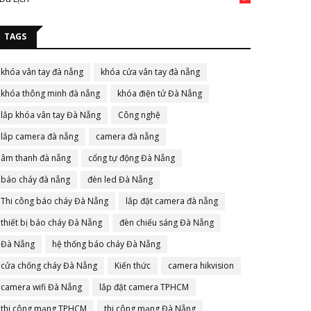
TAGS
khóa vân tay đà nẵng
khóa cửa vân tay đà nẵng
khóa thông minh đà nẵng
khóa điện tử Đà Nẵng
lắp khóa vân tay Đà Nẵng
Công nghệ
lắp camera đà nẵng
camera đà nẵng
âm thanh đà nẵng
cổng tự động Đà Nẵng
báo cháy đà nẵng
đèn led Đà Nẵng
Thi công báo cháy Đà Nẵng
lắp đặt camera đà nẵng
thiết bị báo cháy Đà Nẵng
đèn chiếu sáng Đà Nẵng
Đà Nẵng
hệ thống báo cháy Đà Nẵng
cửa chống cháy Đà Nẵng
Kiến thức
camera hikvision
camera wifi Đà Nẵng
lắp đặt camera TPHCM
thi công mạng TPHCM
thi công mạng Đà Nẵng