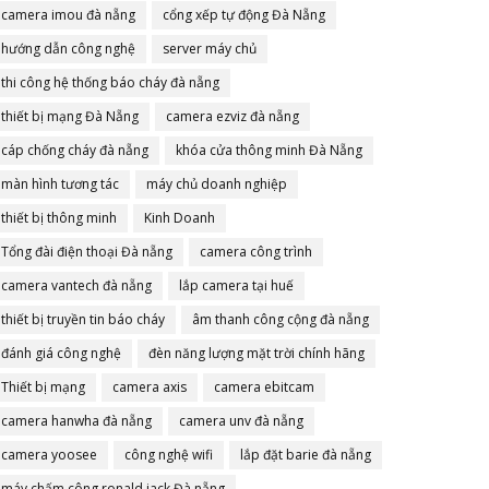
camera imou đà nẵng
cổng xếp tự động Đà Nẵng
hướng dẫn công nghệ
server máy chủ
thi công hệ thống báo cháy đà nẵng
thiết bị mạng Đà Nẵng
camera ezviz đà nẵng
cáp chống cháy đà nẵng
khóa cửa thông minh Đà Nẵng
màn hình tương tác
máy chủ doanh nghiệp
thiết bị thông minh
Kinh Doanh
Tổng đài điện thoại Đà nẵng
camera công trình
camera vantech đà nẵng
lắp camera tại huế
thiết bị truyền tin báo cháy
âm thanh công cộng đà nẵng
đánh giá công nghệ
đèn năng lượng mặt trời chính hãng
Thiết bị mạng
camera axis
camera ebitcam
camera hanwha đà nẵng
camera unv đà nẵng
camera yoosee
công nghệ wifi
lắp đặt barie đà nẵng
máy chấm công ronald jack Đà nẵng