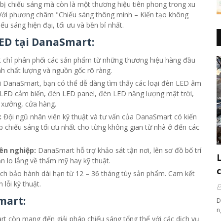
 bị chiếu sáng mà còn là một thương hiệu tiên phong trong xu
 Với phương châm "Chiếu sáng thông minh – Kiến tạo không
u sáng hiện đại, tối ưu và bền bỉ nhất.
ED tại DanaSmart:
chỉ phân phối các sản phẩm từ những thương hiệu hàng đầu
h chất lượng và nguồn gốc rõ ràng.
i DanaSmart, bạn có thể dễ dàng tìm thấy các loại đèn LED âm
èn LED cảm biến, đèn LED panel, đèn LED năng lượng mặt trời,
 xưởng, cửa hàng.
:
Đội ngũ nhân viên kỹ thuật và tư vấn của DanaSmart có kiến
p chiếu sáng tối ưu nhất cho từng không gian từ nhà ở đến các
ên nghiệp:
DanaSmart hỗ trợ khảo sát tận nơi, lên sơ đồ bố trí
ần lo lắng về thẩm mỹ hay kỹ thuật.
ch bảo hành dài hạn từ 12 – 36 tháng tùy sản phẩm. Cam kết
 lỗi kỹ thuật.
mart:
D
n
t còn mang đến giải pháp chiếu sáng tổng thể với các dịch vụ