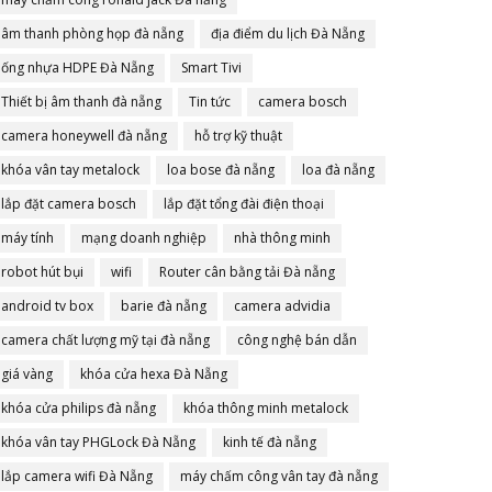
âm thanh phòng họp đà nẵng
địa điểm du lịch Đà Nẵng
ống nhựa HDPE Đà Nẵng
Smart Tivi
Thiết bị âm thanh đà nẵng
Tin tức
camera bosch
camera honeywell đà nẵng
hỗ trợ kỹ thuật
khóa vân tay metalock
loa bose đà nẵng
loa đà nẵng
lắp đặt camera bosch
lắp đặt tổng đài điện thoại
máy tính
mạng doanh nghiệp
nhà thông minh
robot hút bụi
wifi
Router cân bằng tải Đà nẵng
android tv box
barie đà nẵng
camera advidia
camera chất lượng mỹ tại đà nẵng
công nghệ bán dẫn
giá vàng
khóa cửa hexa Đà Nẵng
khóa cửa philips đà nẵng
khóa thông minh metalock
khóa vân tay PHGLock Đà Nẵng
kinh tế đà nẵng
lắp camera wifi Đà Nẵng
máy chấm công vân tay đà nẵng