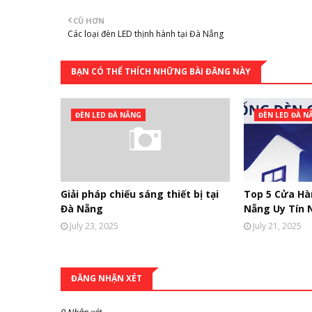
CŨ HƠN
Các loại đèn LED thịnh hành tại Đà Nẵng
BẠN CÓ THỂ THÍCH NHỮNG BÀI ĐĂNG NÀY
ĐÈN LED ĐÀ NẴNG
ĐÈN LED ĐÀ N
Giải pháp chiếu sáng thiết bị tại
Top 5 Cửa Hà
Đà Nẵng
Nẵng Uy Tín 
July 23, 2025
July 21, 2025
ĐĂNG NHẬN XÉT