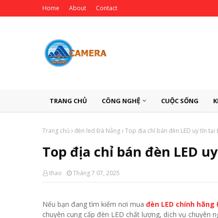
Home
About
Contact
TRANG CHỦ
CÔNG NGHỆ
CUỘC SỐNG
K
Trang chủ
đèn led Đà Nẵng
Top địa chỉ bán đèn LED uy tín tạ
Top địa chỉ bán đèn LED uy
thao
Tháng 7 07, 2025
Nếu bạn đang tìm kiếm nơi mua
đèn LED chính hãng
chuyên cung cấp đèn LED chất lượng, dịch vụ chuyên ngh