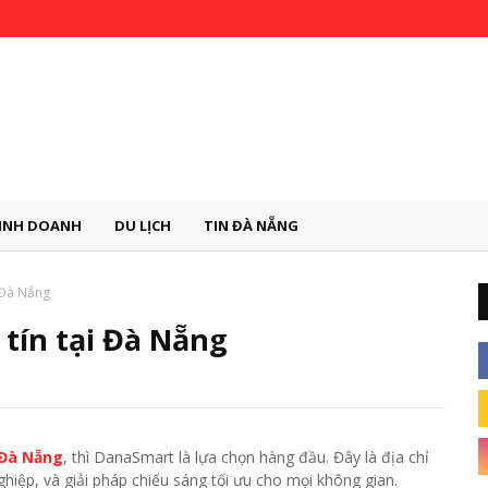
INH DOANH
DU LỊCH
TIN ĐÀ NẴNG
i Đà Nẵng
 tín tại Đà Nẵng
 Đà Nẵng
, thì DanaSmart là lựa chọn hàng đầu. Đây là địa chỉ
iệp, và giải pháp chiếu sáng tối ưu cho mọi không gian.