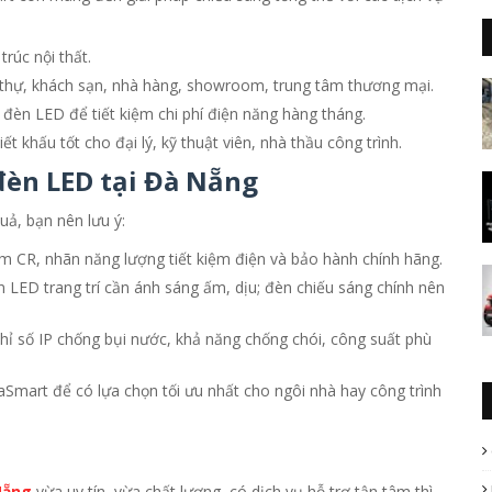
rúc nội thất.
t thự, khách sạn, nhà hàng, showroom, trung tâm thương mại.
đèn LED để tiết kiệm chi phí điện năng hàng tháng.
t khấu tốt cho đại lý, kỹ thuật viên, nhà thầu công trình.
đèn LED tại Đà Nẵng
uả, bạn nên lưu ý:
 CR, nhãn năng lượng tiết kiệm điện và bảo hành chính hãng.
 LED trang trí cần ánh sáng ấm, dịu; đèn chiếu sáng chính nên
hỉ số IP chống bụi nước, khả năng chống chói, công suất phù
Smart để có lựa chọn tối ưu nhất cho ngôi nhà hay công trình
Nẵng
vừa uy tín, vừa chất lượng, có dịch vụ hỗ trợ tận tâm thì