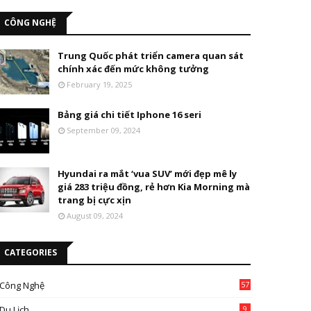
CÔNG NGHỆ
Trung Quốc phát triển camera quan sát
chính xác đến mức không tưởng
February 19, 2025
Bảng giá chi tiết Iphone 16 seri
September 09, 2024
Hyundai ra mắt ‘vua SUV’ mới đẹp mê ly
giá 283 triệu đồng, rẻ hơn Kia Morning mà
trang bị cực xịn
August 09, 2024
CATEGORIES
Công Nghệ
57
Du Lịch
9