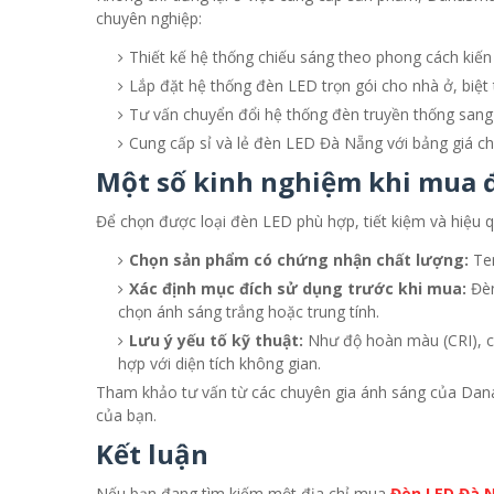
chuyên nghiệp:
Thiết kế hệ thống chiếu sáng theo phong cách kiến t
Lắp đặt hệ thống đèn LED
trọn gói cho nhà ở, biệ
Tư vấn chuyển đổi hệ thống đèn truyền thống sang 
Cung cấp sỉ và lẻ đèn LED Đà Nẵng với bảng giá chiế
Một số kinh nghiệm khi mua 
Để chọn được loại đèn LED phù hợp, tiết kiệm và hiệu q
Chọn sản phẩm có chứng nhận chất lượng:
Tem
Xác định mục đích sử dụng trước khi mua:
Đèn
chọn ánh sáng trắng hoặc trung tính.
Lưu ý yếu tố kỹ thuật:
Như độ hoàn màu (CRI), c
hợp với diện tích không gian.
Tham khảo tư vấn từ các chuyên gia ánh sáng của Dana
của bạn.
Kết luận
Nếu bạn đang tìm kiếm một địa chỉ mua
Đèn LED Đà 