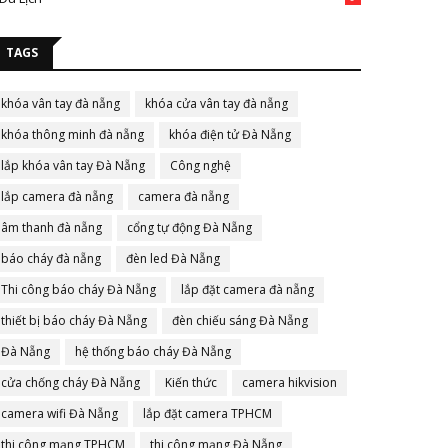
TAGS
khóa vân tay đà nẵng
khóa cửa vân tay đà nẵng
khóa thông minh đà nẵng
khóa điện tử Đà Nẵng
lắp khóa vân tay Đà Nẵng
Công nghệ
lắp camera đà nẵng
camera đà nẵng
âm thanh đà nẵng
cổng tự động Đà Nẵng
báo cháy đà nẵng
đèn led Đà Nẵng
Thi công báo cháy Đà Nẵng
lắp đặt camera đà nẵng
thiết bị báo cháy Đà Nẵng
đèn chiếu sáng Đà Nẵng
Đà Nẵng
hệ thống báo cháy Đà Nẵng
cửa chống cháy Đà Nẵng
Kiến thức
camera hikvision
camera wifi Đà Nẵng
lắp đặt camera TPHCM
thi công mạng TPHCM
thi công mạng Đà Nẵng