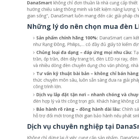
DanaSmart
không chỉ đơn thuần là nhà cung cấp thiết
hướng chiếu sáng thông minh và tiết kiệm năng lượng.
gian sống", DanaSmart luôn mang đến các giải pháp chiế
Những lý do nên chọn mua đèn L
Sản phẩm chính hãng 100%:
DanaSmart cam kết 
như Rạng Đông, Philips,… có đầy đủ giấy tờ kiểm địn
Chủng loại đa dạng – đáp ứng mọi nhu cầu:
Tạ
trần, ốp trần, đèn dây trang trí, đèn LED rọi ray, đ
và nhiều dòng đèn chuyên dụng cho văn phòng, nhà
Tư vấn kỹ thuật bài bản – không chỉ bán hàng
thức chuyên môn sâu, luôn sẵn sàng đưa ra giải phá
công trình lớn.
Dịch vụ lắp đặt tận nơi – nhanh chóng và chuy
đèn hợp lý và thi công trọn gói. Khách hàng không c
Bảo hành rõ ràng – đồng hành dài lâu:
Chính sá
hỗ trợ đổi mới trong thời gian bảo hành nếu phát sinh
Dịch vụ chuyên nghiệp tại DanaS
Không chỉ dừng lại ở việc cung cấp sản phẩm, DanaSmar