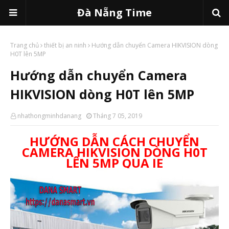
Đà Nẵng Time
Trang chủ
thiết bị an ninh
Hướng dẫn chuyển Camera HIKVISION dòng
H0T lên 5MP
Hướng dẫn chuyển Camera
HIKVISION dòng H0T lên 5MP
nhathongminhdanang
Tháng 7 05, 2019
HƯỚNG DẪN CÁCH CHUYỂN
CAMERA HIKVISION DÒNG H0T
LÊN 5MP QUA IE