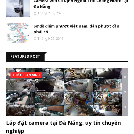
Camera Wifi Cố Định Ngoài Trời Chống Nước Tại
Đà Nẵng
Tháng 2 09, 2025
Sơ đồ điểm phượt Việt nam, dân phượt cần
phải có
Tháng 9 22, 2019
FEATURED POST
THIẾT BỊ AN NINH
Lắp đặt camera tại Đà Nẵng, uy tín chuyên
nghiệp