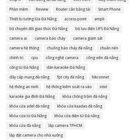
Phần mềm
Review
Router cân bằng tải
Smart Phone
Thiết bị tường lửa Đà Nẵng
access point
ampli
bộ chuyển đổi giao thức Đà Nẵng
bộ lưu điện UPS Đà Nẵng
camera ai
camera báo cháy
camera giám sát
camera hệ thống
chuông báo cháy đà nẵng
chuẩn nén
chính trị
cpu
công nghệ camera
công viên đà nẵng
cổng từ Đà Nẵng
dàn karaoke Đà Nẵng
dây cáp mạng đà nẵng
fpt city đà nẵng
hikconnet
hệ thống an ninh
hệ thống kiểm soát ra vào
intel
karaoke gia đình Đà Nẵng
khóa chống trộm đà nẵng
khóa cửa adel đà nẵng
khóa cửa kaadas đà nẵng
khóa cửa từ Đà Nẵng
khóa cửa điện tử Đà nẵng
khóa cửa đà nẵng
lắp camera TPHCM
lắp đặt camera cho nhà xưởng