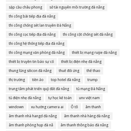
sập cầu châu phong
sở tài nguyên môi trường đà nẵng
thi công bãi tiếp địa đà nẵng
thi công chống sét lan truyền Đà Nẵng
thi công cọc tiếp địa đà nẵng
thi công cột chống sét đà nẵng
thi công hệ thống tiếp địa đà nẵng
thi công mạng văn phòng đà nẵng
thiết bị mạng ruijie đà nẵng
thiết bị truyền tin báo sự cố
thiết bị điện nhẹ đà nẵng
thung lũng silicon đà nẵng
thuế đối ứng
thể thao
thị trường
tiền ảo
top hotel đà nẵng
trump
trung tâm phát triển quỹ đất đà nẵng
tủ mạng Đà Nẵng
tủ điện nhẹ đà nẵng
tự học kế toán
unv việt nam
windown
xu hướng camera ai
Ô tô
âm thanh
âm thanh nhà hangd đà nẵng
âm thanh nhà hàng đà nẵng
âm thanh phòng họp đà nẵ
âm thanh thông báo đà nẵng