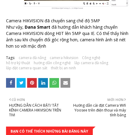
Camera HIKVISION đã chuyển sang chế độ 5MP
Như vậy,
Dana Smart
đã hướng dẫn khách hàng chuyển
Camera HIKVISION dòng H0T lên 5MP qua IE. Có thể thấy hình
ảnh sau khi chuyển đổi góc rộng hơn, camera hình ảnh sẽ nét
hơn so với mặc định
Tags:
camera đà nẵng
camera hikvision
Công nghệ
hỗ trợ kỹ thuật
hướng dẫn công nghệ
lắp camera đà nẵng
lắp đặt camera quan sát
thiết bị an ninh
CŨ HƠN
MỚI HƠN
HƯỚNG DẪN CÁCH BẬT/ TẮT
Hướng dẫn cài đặt Camera Wifi
KÊNH CAMERA HIKVISION TRÊN
Yoosee trên điện thoại và máy
TIVI
tính bảng
BẠN CÓ THỂ THÍCH NHỮNG BÀI ĐĂNG NÀY