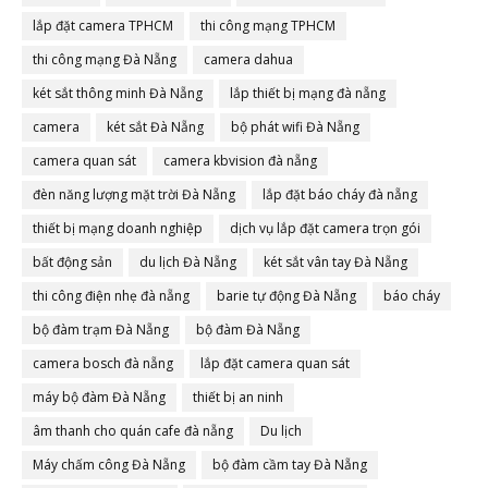
lắp đặt camera TPHCM
thi công mạng TPHCM
thi công mạng Đà Nẵng
camera dahua
két sắt thông minh Đà Nẵng
lắp thiết bị mạng đà nẵng
camera
két sắt Đà Nẵng
bộ phát wifi Đà Nẵng
camera quan sát
camera kbvision đà nẵng
đèn năng lượng mặt trời Đà Nẵng
lắp đặt báo cháy đà nẵng
thiết bị mạng doanh nghiệp
dịch vụ lắp đặt camera trọn gói
bất động sản
du lịch Đà Nẵng
két sắt vân tay Đà Nẵng
thi công điện nhẹ đà nẵng
barie tự động Đà Nẵng
báo cháy
bộ đàm trạm Đà Nẵng
bộ đàm Đà Nẵng
camera bosch đà nẵng
lắp đặt camera quan sát
máy bộ đàm Đà Nẵng
thiết bị an ninh
âm thanh cho quán cafe đà nẵng
Du lịch
Máy chấm công Đà Nẵng
bộ đàm cầm tay Đà Nẵng