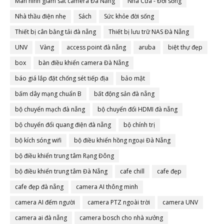
Màn hình giám sát camera Đà Nẵng
Nhà Cửa - Đời sống
Nhà thầu điện nhẹ
Sách
Sức khỏe đời sống
Thiết bị cân bằng tải đà nẵng
Thiết bị lưu trữ NAS Đà Nẵng
UNV
Vàng
access point đà nẵng
aruba
biệt thự đẹp
box
bàn điều khiển camera Đà Nẵng
báo giá lắp đặt chống sét tiếp địa
bảo mật
bấm dây mạng chuẩn B
bất động sản đà nẵng
bộ chuyển mạch đà nẵng
bộ chuyển đổi HDMI đà nẵng
bộ chuyển đổi quang điện đà nẵng
bộ chính trị
bộ kích sóng wifi
bộ điều khiển hồng ngoại Đà Nẵng
bộ điều khiển trung tâm Rạng Đông
bộ điều khiển trung tâm Đà Nẵng
cafe chill
cafe đẹp
cafe đẹp đà nẵng
camera AI thông minh
camera AI đếm người
camera PTZ ngoài trời
camera UNV
camera ai đà nẵng
camera bosch cho nhà xưởng