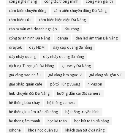
công nghệ mạng
công tắc thông minh
công viên giải trí
cảm biến chuyển động
cảm biến chuyển động Đà Nẵng
cảm biến cửa
cảm biến hiện điện Đà Nẵng
cần tư vấn wifi doanh nghiệp
cầu rồng
cổng từ an ninh Đà Nẵng
dahua
den led âm trần Đà Nẵng
draytek
dây HDMI
dây cáp quang đà nẵng
dây nhảy quang
dây nhảy quang đà nẵng
dịch vụ IT trọn gói Đà Nẵng
gateway Đà Nẵng
giá vàng bao nhiêu
giá vàng kim ngọc IV
giá vàng sài gòn SJC
giải pháp quán cafe
giỗ tổ Hùng Vương
hikvision
hub chuyển đổi Đà Nẵng
hướng dẫn cài đặt camera
hệ thống báo cháy
hệ thống camera
hệ thống loa âm trần đà nẵng
hệ thống truyền hình
hệ thống âm thanh
học kế toán
học kết toán đà nẵng
iphone
khoa học quân sự
khách sạn tốt ở đà nẵng