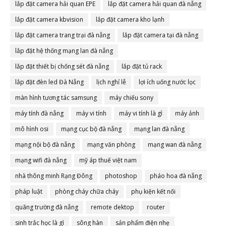
lắp đặt camera hải quan EPE
lắp đặt camera hải quan đà nẵng
lắp đặt camera kbvision
lắp đặt camera kho lạnh
lắp đặt camera trang trại đà nẵng
lắp đặt camera tại đà nẵng
lắp đặt hệ thống mạng lan đà nẵng
lắp đặt thiết bị chống sét đà nẵng
lắp đặt tủ rack
lắp đặt đèn led Đà Nẵng
lịch nghỉ lễ
lợi ích uống nước lọc
màn hình tương tác samsung
máy chiếu sony
máy tính đà nẵng
máy vi tính
máy vi tính là gì
máy ảnh
mô hình osi
mạng cục bộ đà nẵng
mạng lan đà nẵng
mạng nội bộ đà nẵng
mạng văn phòng
mạng wan đà nẵng
mạng wifi đà nẵng
mỹ áp thuế việt nam
nhà thông minh Rạng Đông
photoshop
pháo hoa đà nẵng
pháp luật
phòng cháy chữa cháy
phụ kiện kết nối
quãng trường đà nẵng
remote dektop
router
sinh trắc học là gì
sông hàn
sản phẩm điện nhẹ