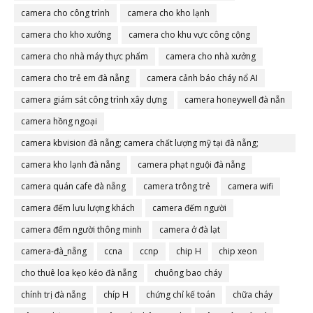
camera cho công trình
camera cho kho lạnh
camera cho kho xưởng
camera cho khu vực công cộng
camera cho nhà máy thực phẩm
camera cho nhà xưởng
camera cho trẻ em đà nẵng
camera cảnh báo cháy nổ AI
camera giám sát công trình xây dựng
camera honeywell đà nẵn
camera hồng ngoại
camera kbvision đà nẵng; camera chất lượng mỹ tại đà nẵng;
camera đà nẵng
camera kho lạnh đà nẵng
camera phạt nguội đà nẵng
camera quán cafe đà nẵng
camera trông trẻ
camera wifi
camera đếm lưu lượng khách
camera đếm người
camera đếm người thông minh
camera ở đà lạt
camera-đà_nẵng
ccna
ccnp
chip H
chip xeon
cho thuê loa kẹo kéo đà nẵng
chuông bao cháy
chính trị đà nẵng
chíp H
chứng chỉ kế toán
chữa cháy