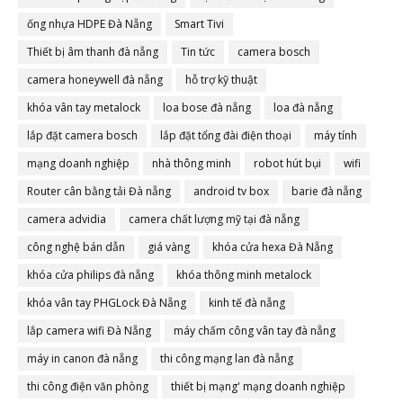
ống nhựa HDPE Đà Nẵng
Smart Tivi
Thiết bị âm thanh đà nẵng
Tin tức
camera bosch
camera honeywell đà nẵng
hỗ trợ kỹ thuật
khóa vân tay metalock
loa bose đà nẵng
loa đà nẵng
lắp đặt camera bosch
lắp đặt tổng đài điện thoại
máy tính
mạng doanh nghiệp
nhà thông minh
robot hút bụi
wifi
Router cân bằng tải Đà nẵng
android tv box
barie đà nẵng
camera advidia
camera chất lượng mỹ tại đà nẵng
công nghệ bán dẫn
giá vàng
khóa cửa hexa Đà Nẵng
khóa cửa philips đà nẵng
khóa thông minh metalock
khóa vân tay PHGLock Đà Nẵng
kinh tế đà nẵng
lắp camera wifi Đà Nẵng
máy chấm công vân tay đà nẵng
máy in canon đà nẵng
thi công mạng lan đà nẵng
thi công điện văn phòng
thiết bị mạng' mạng doanh nghiệp