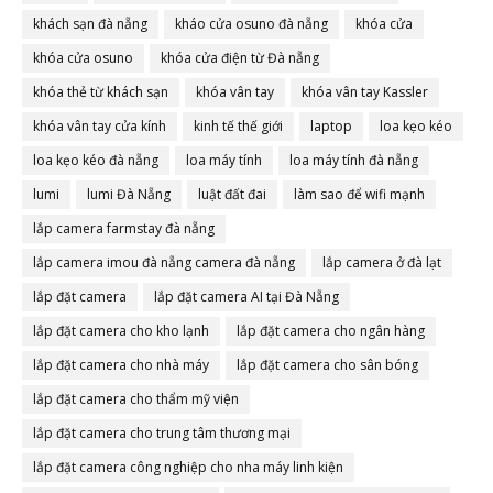
khách sạn đà nẵng
kháo cửa osuno đà nẵng
khóa cửa
khóa cửa osuno
khóa cửa điện từ Đà nẵng
khóa thẻ từ khách sạn
khóa vân tay
khóa vân tay Kassler
khóa vân tay cửa kính
kinh tế thế giới
laptop
loa kẹo kéo
loa kẹo kéo đà nẵng
loa máy tính
loa máy tính đà nẵng
lumi
lumi Đà Nẵng
luật đất đai
làm sao để wifi mạnh
lắp camera farmstay đà nẵng
lắp camera imou đà nẵng camera đà nẵng
lắp camera ở đà lạt
lắp đặt camera
lắp đặt camera AI tại Đà Nẵng
lắp đặt camera cho kho lạnh
lắp đặt camera cho ngân hàng
lắp đặt camera cho nhà máy
lắp đặt camera cho sân bóng
lắp đặt camera cho thẩm mỹ viện
lắp đặt camera cho trung tâm thương mại
lắp đặt camera công nghiệp cho nha máy linh kiện