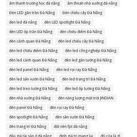
âm thanh trường học đà nẵng
âm thnah nhà xưởng đà nẵng
Đèn LED gắn trần Đà Nẵng
Đèn chiếu cây Đà Nẵng
đen led đà nẵng
đèn LED spotlight Đà Nẵng
đèn LED ốp trần Đà Nẵng
đèn chiếu điểm Đà Nẵng
đèn cảnh quan Đà Nẵng
đèn led chiếu cây Đà Nẵng
đèn led chiếu điểm Đà Nẵng
đèn led công nghiệp Đà Nẵng
đèn led cảnh quan Đà Nẵng
đèn led gắn tường Đà Nẵng
đèn led panel Đà Nẵng
đèn led rọi ray Đà Nẵng
đèn led sân vườn Đà Nẵng
đèn led trang trí Đà Nẵng
đèn led treo tường Đà Nẵng
đèn led ốp tường Đà Nẵng
đèn nhà xưởng Đà Nẵng
đèn năng lượng mặt trời JINDIAN
đèn panel Đà Nẵng
đèn rọi ray Đà Nẵng
đèn spotlight Đà Nẵng
đèn sân vườn Đà Nẵng
đèn trang trí Đà Nẵng
đất nền fpt đà nẵng
đấu giá tài sản ở đà nẵng
định giá trị mang lại
đố cửa là gì