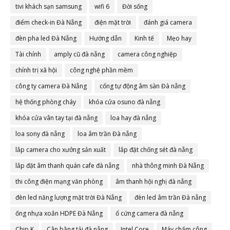
tivi khách sạn samsung
wifi 6
Đời sống
điểm check-in Đà Nẵng
điện mặt trời
đánh giá camera
đèn pha led Đà Nẵng
Hướng dẫn
Kinh tế
Mẹo hay
Tài chính
amply cũ đà nẵng
camera công nghiệp
chính trị xã hội
công nghệ phần mềm
công ty camera Đà Nẵng
cổng tự động âm sàn Đà nẵng
hệ thống phòng cháy
khóa cửa osuno đà nẵng
khóa cửa vân tay tại đà nẵng
loa hay đà nẵng
loa sony đà nẵng
loa âm trần Đà nẵng
lắp camera cho xưởng sản xuất
lắp đặt chống sét đà nẵng
lắp đặt âm thanh quán cafe đà nẵng
nhà thông minh Đà Nẵng
thi công điện mạng văn phòng
âm thanh hội nghị đà nẵng
đèn led năng lượng mặt trời Đà Nẵng
đèn led âm trần Đà nẵng
ống nhựa xoắn HDPE Đà Nẵng
ổ cứng camera đà nẵng
Chip K
Cân bằng tải đà nẵng
Intel Core
Máy chấm công