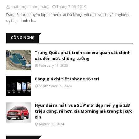
nhathongminhdanang
Tháng 7 06, 2019
Dana Smart chuyên lắp camera tại Đà Nẵng với dịch vụ chuyên nghiệp,
uy tín, nhanh ch…
CÔNG NGHỆ
Trung Quốc phát triển camera quan sát chính
xác đến mức không tưởng
February 19, 2025
Bảng giá chi tiết Iphone 16 seri
September 09, 2024
Hyundai ra mắt ‘vua SUV’ mới đẹp mê ly giá 283
triệu đồng, rẻ hơn Kia Morning mà trang bị cực
xịn
August 09, 2024