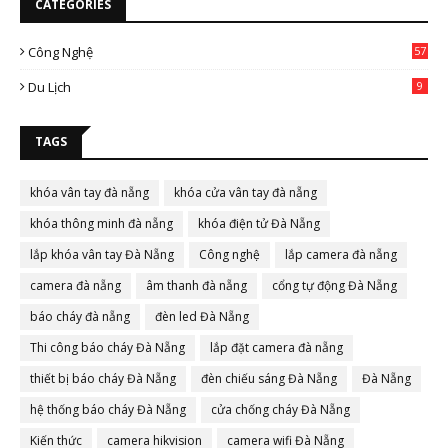
CATEGORIES
Công Nghệ
57
Du Lịch
9
TAGS
khóa vân tay đà nẵng
khóa cửa vân tay đà nẵng
khóa thông minh đà nẵng
khóa điện tử Đà Nẵng
lắp khóa vân tay Đà Nẵng
Công nghệ
lắp camera đà nẵng
camera đà nẵng
âm thanh đà nẵng
cổng tự động Đà Nẵng
báo cháy đà nẵng
đèn led Đà Nẵng
Thi công báo cháy Đà Nẵng
lắp đặt camera đà nẵng
thiết bị báo cháy Đà Nẵng
đèn chiếu sáng Đà Nẵng
Đà Nẵng
hệ thống báo cháy Đà Nẵng
cửa chống cháy Đà Nẵng
Kiến thức
camera hikvision
camera wifi Đà Nẵng