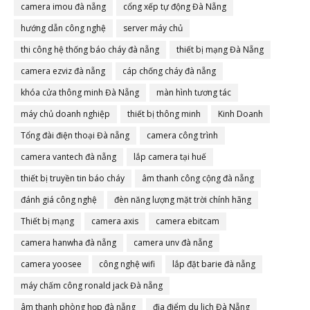
camera imou đà nẵng
cổng xếp tự động Đà Nẵng
hướng dẫn công nghệ
server máy chủ
thi công hệ thống báo cháy đà nẵng
thiết bị mạng Đà Nẵng
camera ezviz đà nẵng
cáp chống cháy đà nẵng
khóa cửa thông minh Đà Nẵng
màn hình tương tác
máy chủ doanh nghiệp
thiết bị thông minh
Kinh Doanh
Tổng đài điện thoại Đà nẵng
camera công trình
camera vantech đà nẵng
lắp camera tại huế
thiết bị truyền tin báo cháy
âm thanh công cộng đà nẵng
đánh giá công nghệ
đèn năng lượng mặt trời chính hãng
Thiết bị mạng
camera axis
camera ebitcam
camera hanwha đà nẵng
camera unv đà nẵng
camera yoosee
công nghệ wifi
lắp đặt barie đà nẵng
máy chấm công ronald jack Đà nẵng
âm thanh phòng họp đà nẵng
địa điểm du lịch Đà Nẵng