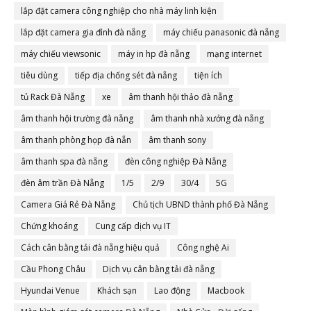
lắp đặt camera công nghiệp cho nhà máy linh kiện
lắp đặt camera gia đình đà nẵng
máy chiếu panasonic đà nẵng
máy chiếu viewsonic
máy in hp đà nẵng
mạng internet
tiêu dùng
tiếp địa chống sét đà nẵng
tiện ích
tủ Rack Đà Nẵng
xe
âm thanh hội thảo đà nẵng
âm thanh hội trường đà nẵng
âm thanh nhà xưởng đà nẵng
âm thanh phòng họp đà nẵn
âm thanh sony
âm thanh spa đà nẵng
đèn công nghiệp Đà Nẵng
đèn âm trần Đà Nẵng
1/5
2/9
30/4
5G
Camera Giá Rẻ Đà Nẵng
Chủ tịch UBND thành phố Đà Nẵng
Chứng khoáng
Cung cấp dịch vụ IT
Cách cân bằng tải đà nẵng hiệu quả
Công nghệ Ai
Cầu Phong Châu
Dịch vụ cân bằng tải đà nẵng
Hyundai Venue
Khách sạn
Lao động
Macbook