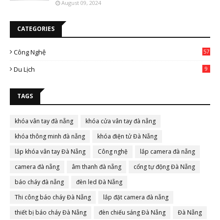
August 09, 2024
CATEGORIES
Công Nghệ
57
Du Lịch
9
TAGS
khóa vân tay đà nẵng
khóa cửa vân tay đà nẵng
khóa thông minh đà nẵng
khóa điện tử Đà Nẵng
lắp khóa vân tay Đà Nẵng
Công nghệ
lắp camera đà nẵng
camera đà nẵng
âm thanh đà nẵng
cổng tự động Đà Nẵng
báo cháy đà nẵng
đèn led Đà Nẵng
Thi công báo cháy Đà Nẵng
lắp đặt camera đà nẵng
thiết bị báo cháy Đà Nẵng
đèn chiếu sáng Đà Nẵng
Đà Nẵng