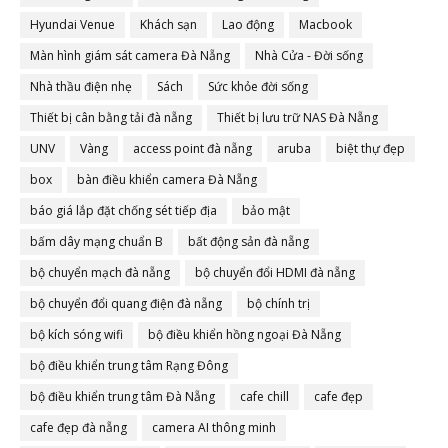
Hyundai Venue
Khách sạn
Lao động
Macbook
Màn hình giám sát camera Đà Nẵng
Nhà Cửa - Đời sống
Nhà thầu điện nhẹ
Sách
Sức khỏe đời sống
Thiết bị cân bằng tải đà nẵng
Thiết bị lưu trữ NAS Đà Nẵng
UNV
Vàng
access point đà nẵng
aruba
biệt thự đẹp
box
bàn điều khiển camera Đà Nẵng
báo giá lắp đặt chống sét tiếp địa
bảo mật
bấm dây mạng chuẩn B
bất động sản đà nẵng
bộ chuyển mạch đà nẵng
bộ chuyển đổi HDMI đà nẵng
bộ chuyển đổi quang điện đà nẵng
bộ chính trị
bộ kích sóng wifi
bộ điều khiển hồng ngoại Đà Nẵng
bộ điều khiển trung tâm Rạng Đông
bộ điều khiển trung tâm Đà Nẵng
cafe chill
cafe đẹp
cafe đẹp đà nẵng
camera AI thông minh