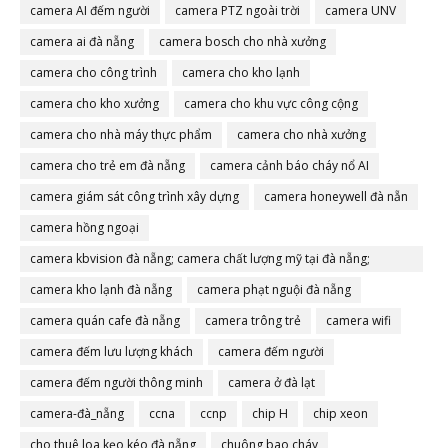
camera AI đếm người
camera PTZ ngoài trời
camera UNV
camera ai đà nẵng
camera bosch cho nhà xưởng
camera cho công trình
camera cho kho lạnh
camera cho kho xưởng
camera cho khu vực công cộng
camera cho nhà máy thực phẩm
camera cho nhà xưởng
camera cho trẻ em đà nẵng
camera cảnh báo cháy nổ AI
camera giám sát công trình xây dựng
camera honeywell đà nẵn
camera hồng ngoại
camera kbvision đà nẵng; camera chất lượng mỹ tại đà nẵng;
camera đà nẵng
camera kho lạnh đà nẵng
camera phạt nguội đà nẵng
camera quán cafe đà nẵng
camera trông trẻ
camera wifi
camera đếm lưu lượng khách
camera đếm người
camera đếm người thông minh
camera ở đà lạt
camera-đà_nẵng
ccna
ccnp
chip H
chip xeon
cho thuê loa kẹo kéo đà nẵng
chuông bao cháy