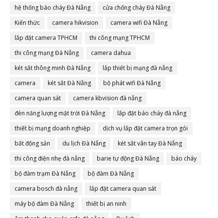
hệ thống báo cháy Đà Nẵng
cửa chống cháy Đà Nẵng
Kiến thức
camera hikvision
camera wifi Đà Nẵng
lắp đặt camera TPHCM
thi công mạng TPHCM
thi công mạng Đà Nẵng
camera dahua
két sắt thông minh Đà Nẵng
lắp thiết bị mạng đà nẵng
camera
két sắt Đà Nẵng
bộ phát wifi Đà Nẵng
camera quan sát
camera kbvision đà nẵng
đèn năng lượng mặt trời Đà Nẵng
lắp đặt báo cháy đà nẵng
thiết bị mạng doanh nghiệp
dịch vụ lắp đặt camera trọn gói
bất động sản
du lịch Đà Nẵng
két sắt vân tay Đà Nẵng
thi công điện nhẹ đà nẵng
barie tự động Đà Nẵng
báo cháy
bộ đàm trạm Đà Nẵng
bộ đàm Đà Nẵng
camera bosch đà nẵng
lắp đặt camera quan sát
máy bộ đàm Đà Nẵng
thiết bị an ninh