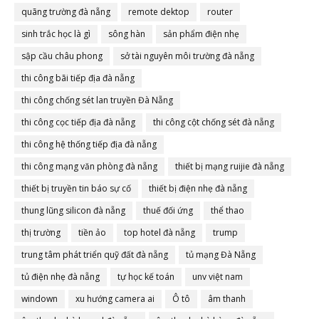
quãng trường đà nẵng
remote dektop
router
sinh trắc học là gì
sông hàn
sản phẩm điện nhẹ
sập cầu châu phong
sở tài nguyên môi trường đà nẵng
thi công bãi tiếp địa đà nẵng
thi công chống sét lan truyền Đà Nẵng
thi công cọc tiếp địa đà nẵng
thi công cột chống sét đà nẵng
thi công hệ thống tiếp địa đà nẵng
thi công mạng văn phòng đà nẵng
thiết bị mạng ruijie đà nẵng
thiết bị truyền tin báo sự cố
thiết bị điện nhẹ đà nẵng
thung lũng silicon đà nẵng
thuế đối ứng
thể thao
thị trường
tiền ảo
top hotel đà nẵng
trump
trung tâm phát triển quỹ đất đà nẵng
tủ mạng Đà Nẵng
tủ điện nhẹ đà nẵng
tự học kế toán
unv việt nam
windown
xu hướng camera ai
Ô tô
âm thanh