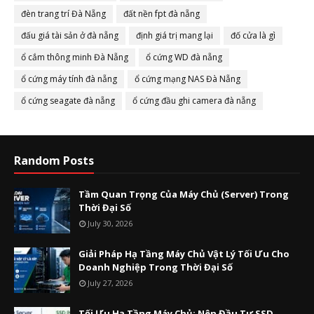
đèn trang trí Đà Nẵng
đất nền fpt đà nẵng
đấu giá tài sản ở đà nẵng
định giá trị mang lại
đố cửa là gì
ổ cắm thông minh Đà Nẵng
ổ cứng WD đà nẵng
ổ cứng máy tính đà nẵng
ổ cứng mạng NAS Đà Nẵng
ổ cứng seagate đà nẵng
ổ cứng đầu ghi camera đà nẵng
Random Posts
Tầm Quan Trọng Của Máy Chủ (Server) Trong
Thời Đại Số
July 30, 2026
Giải Pháp Hạ Tầng Máy Chủ Vật Lý Tối Ưu Cho
Doanh Nghiệp Trong Thời Đại Số
July 27, 2026
Tối Ưu Hạ Tầng Máy Chủ: Nên Đầu Tư SSD