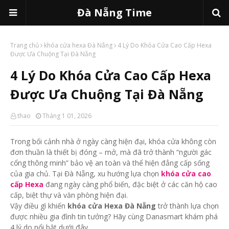
Đà Nẵng Time
Trang chủ
khóa cửa hexa Đà Nẵng
4 Lý Do Khóa Cửa Cao Cấp Hexa
Được Ưa Chuộng Tại Đà Nẵng
4 Lý Do Khóa Cửa Cao Cấp Hexa
Được Ưa Chuộng Tại Đà Nẵng
thao
Tháng 1 01, 2026
Trong bối cảnh nhà ở ngày càng hiện đại, khóa cửa không còn
đơn thuần là thiết bị đóng – mở, mà đã trở thành “người gác
cổng thông minh” bảo vệ an toàn và thể hiện đẳng cấp sống
của gia chủ. Tại Đà Nẵng, xu hướng lựa chọn
khóa cửa cao
cấp Hexa
đang ngày càng phổ biến, đặc biệt ở các căn hộ cao
cấp, biệt thự và văn phòng hiện đại.
Vậy điều gì khiến
khóa cửa Hexa Đà Nẵng
trở thành lựa chọn
được nhiều gia đình tin tưởng? Hãy cùng Danasmart khám phá
4 lý do nổi bật dưới đây.