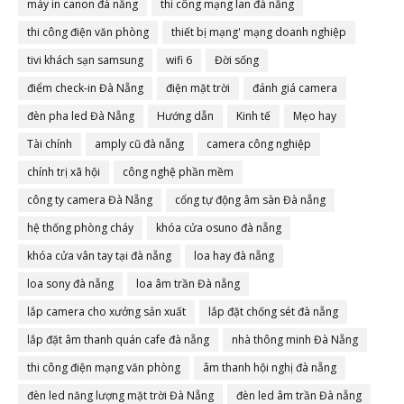
máy in canon đà nẵng
thi công mạng lan đà nẵng
thi công điện văn phòng
thiết bị mạng' mạng doanh nghiệp
tivi khách sạn samsung
wifi 6
Đời sống
điểm check-in Đà Nẵng
điện mặt trời
đánh giá camera
đèn pha led Đà Nẵng
Hướng dẫn
Kinh tế
Mẹo hay
Tài chính
amply cũ đà nẵng
camera công nghiệp
chính trị xã hội
công nghệ phần mềm
công ty camera Đà Nẵng
cổng tự động âm sàn Đà nẵng
hệ thống phòng cháy
khóa cửa osuno đà nẵng
khóa cửa vân tay tại đà nẵng
loa hay đà nẵng
loa sony đà nẵng
loa âm trần Đà nẵng
lắp camera cho xưởng sản xuất
lắp đặt chống sét đà nẵng
lắp đặt âm thanh quán cafe đà nẵng
nhà thông minh Đà Nẵng
thi công điện mạng văn phòng
âm thanh hội nghị đà nẵng
đèn led năng lượng mặt trời Đà Nẵng
đèn led âm trần Đà nẵng