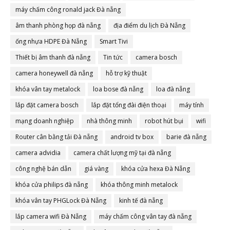
máy chấm công ronald jack Đà nẵng
âm thanh phòng họp đà nẵng
địa điểm du lịch Đà Nẵng
ống nhựa HDPE Đà Nẵng
Smart Tivi
Thiết bị âm thanh đà nẵng
Tin tức
camera bosch
camera honeywell đà nẵng
hỗ trợ kỹ thuật
khóa vân tay metalock
loa bose đà nẵng
loa đà nẵng
lắp đặt camera bosch
lắp đặt tổng đài điện thoại
máy tính
mạng doanh nghiệp
nhà thông minh
robot hút bụi
wifi
Router cân bằng tải Đà nẵng
android tv box
barie đà nẵng
camera advidia
camera chất lượng mỹ tại đà nẵng
công nghệ bán dẫn
giá vàng
khóa cửa hexa Đà Nẵng
khóa cửa philips đà nẵng
khóa thông minh metalock
khóa vân tay PHGLock Đà Nẵng
kinh tế đà nẵng
lắp camera wifi Đà Nẵng
máy chấm công vân tay đà nẵng