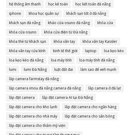
hệ thống âm thanh
học kế toán
học kết toán đà nẵng
iphone
khoa học quân sự
khách sạn tốt ở đà nẵng
khách sạn đà nẵng
kháo cửa osuno đà nẵng
khóa cửa
khóa cửa osuno
khóa cửa điện từ Đà nẵng
khóa thẻ từ khách sạn
khóa vân tay
khóa vân tay Kassler
khóa vân tay cửa kính
kinh tế thế giới
laptop
loa kẹo kéo
loa kẹo kéo đà nẵng
loa máy tính
loa máy tính đà nẵng
lumi
lumi Đà Nẵng
luật đất đai
làm sao để wifi mạnh
lắp camera farmstay đà nẵng
lắp camera imou đà nẵng camera đà nẵng
lắp camera ở đà lạt
lắp đặt camera
lắp đặt camera AI tại Đà Nẵng
lắp đặt camera cho kho lạnh
lắp đặt camera cho ngân hàng
lắp đặt camera cho nhà máy
lắp đặt camera cho sân bóng
lắp đặt camera cho thẩm mỹ viện
lắp đặt camera cho trung tâm thương mại