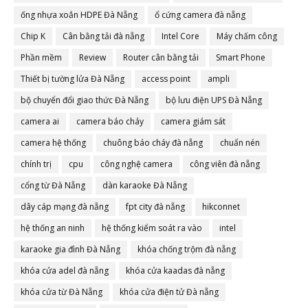
ống nhựa xoắn HDPE Đà Nẵng
ổ cứng camera đà nẵng
Chip K
Cân bằng tải đà nẵng
Intel Core
Máy chấm công
Phần mềm
Review
Router cân bằng tải
Smart Phone
Thiết bị tường lửa Đà Nẵng
access point
ampli
bộ chuyển đổi giao thức Đà Nẵng
bộ lưu điện UPS Đà Nẵng
camera ai
camera báo cháy
camera giám sát
camera hệ thống
chuông báo cháy đà nẵng
chuẩn nén
chính trị
cpu
công nghệ camera
công viên đà nẵng
cổng từ Đà Nẵng
dàn karaoke Đà Nẵng
dây cáp mạng đà nẵng
fpt city đà nẵng
hikconnet
hệ thống an ninh
hệ thống kiểm soát ra vào
intel
karaoke gia đình Đà Nẵng
khóa chống trộm đà nẵng
khóa cửa adel đà nẵng
khóa cửa kaadas đà nẵng
khóa cửa từ Đà Nẵng
khóa cửa điện tử Đà nẵng