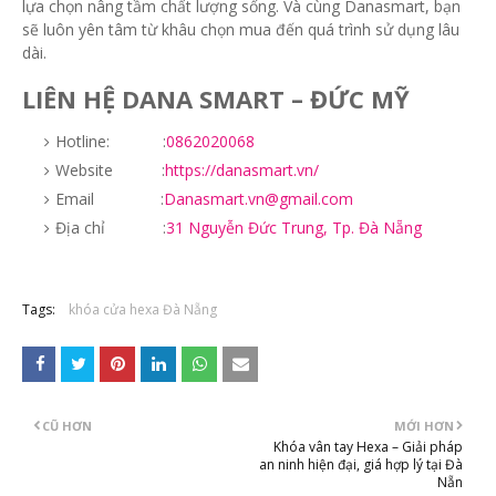
lựa chọn nâng tầm chất lượng sống. Và cùng Danasmart, bạn
sẽ luôn yên tâm từ khâu chọn mua đến quá trình sử dụng lâu
dài.
LIÊN HỆ DANA SMART – ĐỨC MỸ
Hotline: :
0862020068
Website :
https://danasmart.vn/
Email :
Danasmart.vn@gmail.com
Địa chỉ :
31 Nguyễn Đức Trung, Tp. Đà Nẵng
Tags:
khóa cửa hexa Đà Nẵng
CŨ HƠN
MỚI HƠN
Khóa vân tay Hexa – Giải pháp
an ninh hiện đại, giá hợp lý tại Đà
Nẵn