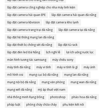
lắp đặt camera công nghiệp cho nha máy linh kiện
lắp đặt camera hải quan EPE
lắp đặt camera hải quan đà nẵng
lắp đặt camera kbvision
lắp đặt camera kho lạnh
lắp đặt camera trang trại đà nẵng
lắp đặt camera tại đà nẵng
lắp đặt hệ thống mạng lan đà nẵng
lắp đặt thiết bị chống sét đà nẵng
lắp đặt tủ rack
lắp đặt đèn led Đà Nẵng
lịch nghỉ lễ
lợi ích uống nước lọc
màn hình tương tác samsung
máy chiếu sony
máy tính đà nẵng
máy vi tính
máy vi tính là gì
máy ảnh
mô hình osi
mạng cục bộ đà nẵng
mạng lan đà nẵng
mạng nội bộ đà nẵng
mạng văn phòng
mạng wan đà nẵng
mạng wifi đà nẵng
mỹ áp thuế việt nam
nhà thông minh Rạng Đông
photoshop
pháo hoa đà nẵng
pháp luật
phòng cháy chữa cháy
phụ kiện kết nối