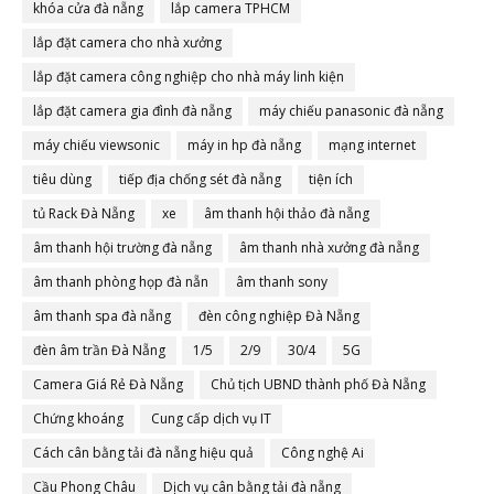
khóa cửa đà nẵng
lắp camera TPHCM
lắp đặt camera cho nhà xưởng
lắp đặt camera công nghiệp cho nhà máy linh kiện
lắp đặt camera gia đình đà nẵng
máy chiếu panasonic đà nẵng
máy chiếu viewsonic
máy in hp đà nẵng
mạng internet
tiêu dùng
tiếp địa chống sét đà nẵng
tiện ích
tủ Rack Đà Nẵng
xe
âm thanh hội thảo đà nẵng
âm thanh hội trường đà nẵng
âm thanh nhà xưởng đà nẵng
âm thanh phòng họp đà nẵn
âm thanh sony
âm thanh spa đà nẵng
đèn công nghiệp Đà Nẵng
đèn âm trần Đà Nẵng
1/5
2/9
30/4
5G
Camera Giá Rẻ Đà Nẵng
Chủ tịch UBND thành phố Đà Nẵng
Chứng khoáng
Cung cấp dịch vụ IT
Cách cân bằng tải đà nẵng hiệu quả
Công nghệ Ai
Cầu Phong Châu
Dịch vụ cân bằng tải đà nẵng