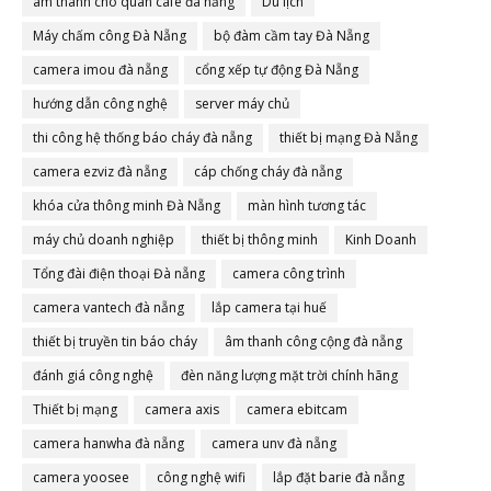
âm thanh cho quán cafe đà nẵng
Du lịch
Máy chấm công Đà Nẵng
bộ đàm cầm tay Đà Nẵng
camera imou đà nẵng
cổng xếp tự động Đà Nẵng
hướng dẫn công nghệ
server máy chủ
thi công hệ thống báo cháy đà nẵng
thiết bị mạng Đà Nẵng
camera ezviz đà nẵng
cáp chống cháy đà nẵng
khóa cửa thông minh Đà Nẵng
màn hình tương tác
máy chủ doanh nghiệp
thiết bị thông minh
Kinh Doanh
Tổng đài điện thoại Đà nẵng
camera công trình
camera vantech đà nẵng
lắp camera tại huế
thiết bị truyền tin báo cháy
âm thanh công cộng đà nẵng
đánh giá công nghệ
đèn năng lượng mặt trời chính hãng
Thiết bị mạng
camera axis
camera ebitcam
camera hanwha đà nẵng
camera unv đà nẵng
camera yoosee
công nghệ wifi
lắp đặt barie đà nẵng