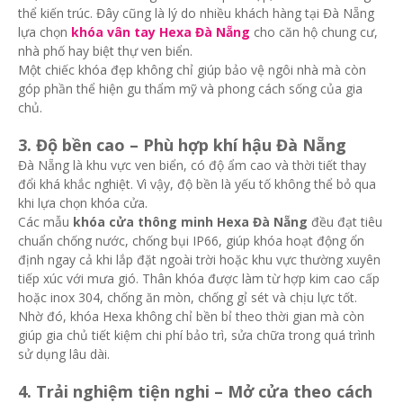
thể kiến trúc. Đây cũng là lý do nhiều khách hàng tại Đà Nẵng
lựa chọn
khóa vân tay Hexa Đà Nẵng
cho căn hộ chung cư,
nhà phố hay biệt thự ven biển.
Một chiếc khóa đẹp không chỉ giúp bảo vệ ngôi nhà mà còn
góp phần thể hiện gu thẩm mỹ và phong cách sống của gia
chủ.
3. Độ bền cao – Phù hợp khí hậu Đà Nẵng
Đà Nẵng là khu vực ven biển, có độ ẩm cao và thời tiết thay
đổi khá khắc nghiệt. Vì vậy, độ bền là yếu tố không thể bỏ qua
khi lựa chọn khóa cửa.
Các mẫu
khóa cửa thông minh Hexa Đà Nẵng
đều đạt tiêu
chuẩn chống nước, chống bụi IP66, giúp khóa hoạt động ổn
định ngay cả khi lắp đặt ngoài trời hoặc khu vực thường xuyên
tiếp xúc với mưa gió. Thân khóa được làm từ hợp kim cao cấp
hoặc inox 304, chống ăn mòn, chống gỉ sét và chịu lực tốt.
Nhờ đó, khóa Hexa không chỉ bền bỉ theo thời gian mà còn
giúp gia chủ tiết kiệm chi phí bảo trì, sửa chữa trong quá trình
sử dụng lâu dài.
4. Trải nghiệm tiện nghi – Mở cửa theo cách