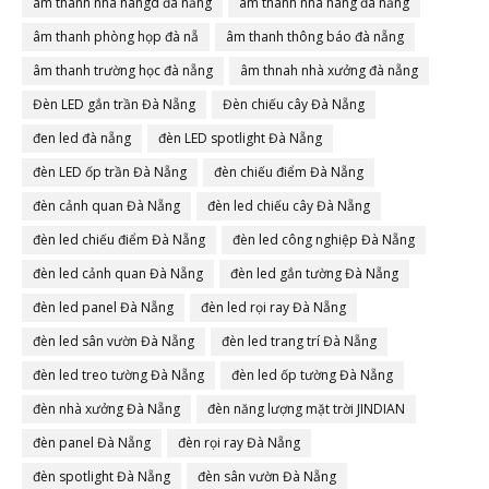
âm thanh nhà hangd đà nẵng
âm thanh nhà hàng đà nẵng
âm thanh phòng họp đà nẵ
âm thanh thông báo đà nẵng
âm thanh trường học đà nẵng
âm thnah nhà xưởng đà nẵng
Đèn LED gắn trần Đà Nẵng
Đèn chiếu cây Đà Nẵng
đen led đà nẵng
đèn LED spotlight Đà Nẵng
đèn LED ốp trần Đà Nẵng
đèn chiếu điểm Đà Nẵng
đèn cảnh quan Đà Nẵng
đèn led chiếu cây Đà Nẵng
đèn led chiếu điểm Đà Nẵng
đèn led công nghiệp Đà Nẵng
đèn led cảnh quan Đà Nẵng
đèn led gắn tường Đà Nẵng
đèn led panel Đà Nẵng
đèn led rọi ray Đà Nẵng
đèn led sân vườn Đà Nẵng
đèn led trang trí Đà Nẵng
đèn led treo tường Đà Nẵng
đèn led ốp tường Đà Nẵng
đèn nhà xưởng Đà Nẵng
đèn năng lượng mặt trời JINDIAN
đèn panel Đà Nẵng
đèn rọi ray Đà Nẵng
đèn spotlight Đà Nẵng
đèn sân vườn Đà Nẵng